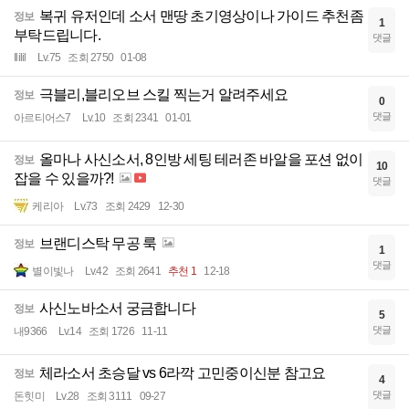
복귀 유저인데 소서 맨땅 초기영상이나 가이드 추천좀
정보
1
부탁드립니다.
댓글
Ililil
Lv.75
조회 2750
01-08
극블리,블리오브 스킬 찍는거 알려주세요
정보
0
댓글
아르티어스7
Lv.10
조회 2341
01-01
올마나 사신소서, 8인방 세팅 테러존 바알을 포션 없이
정보
10
잡을 수 있을까?!
댓글
케리아
Lv.73
조회 2429
12-30
브랜디스탁 무공 룩
정보
1
댓글
별이빛나
Lv.42
조회 2641
추천 1
12-18
사신노바소서 궁금합니다
정보
5
댓글
내9366
Lv.14
조회 1726
11-11
체라소서 초승달 vs 6라깍 고민중이신분 참고요
정보
4
댓글
돈힛미
Lv.28
조회 3111
09-27