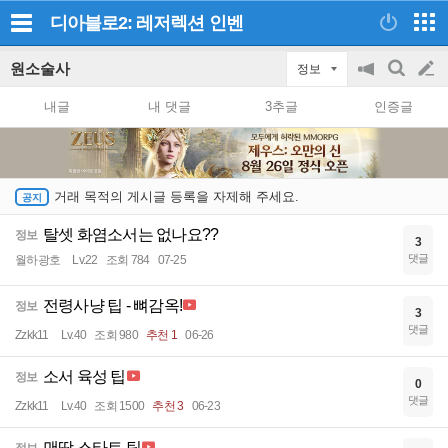
디아블로2: 레저렉션
인벤
원소술사
정보
공
검
글
지
색
내글
내 댓글
3추글
인증글
on/off
쓰
기
거래 목적의 게시글 등록을 자제해 주세요.
탈셋 화염소서는 없나요??
정보
3
댓글
월하광호
Lv.22
조회 784
07-25
전령사냥 팁 - 뼈감옥!
정보
3
댓글
Zzkk11
Lv.40
조회 980
추천 1
06-26
소서 육성 팁
정보
0
댓글
Zzkk11
Lv.40
조회 1500
추천 3
06-23
맨땅 스타트 팁