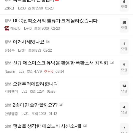
6
댓글
Zzkk11
Lv.38
조회 3590
02-28
DLC)집착소서의 밸류가 크게올라갔습니다.
정보
15
댓글
매실갓
Lv.46
조회 3000
02-23
이거시세있나요
정보
1
댓글
유용근
Lv.34
조회 833
02-22
신규 데스마스크 유닉을 활용한 폭활소서 최적화
정보
5
댓글
Narynn
Lv.3
조회 4779
추천 6
02-14
오랜추억에할려합니다
정보
14
댓글
악당펜더
Lv.1
조회 1284
01-28
2솟이면 쓸만할까요??
정보
4
댓글
안양땡중
Lv.31
조회 1003
01-12
앵벌을 생각한 에쉴노바 사신소서!!
정보
7