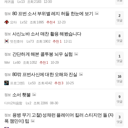
댓글
캐귀욤
Lv.13
조회 2183
12-30
80 프번 소서 부위별 레지 허들 한눈에 보기
정보
2
댓글
요타
Lv.52
조회 1895
추천 4
12-23
사신노바 소서 매찬 활용 해봤습니다
정보
8
댓글
멋진호야
Lv.73
조회 1902
추천 1
12-11
간단하게 해본 콜투봉 뇌우 실험
정보
1
댓글
Wvr
Lv.60
조회 1052
추천 1
10-29
80깎 프번사신에 대한 오해와 진실
정보
16
댓글
프로그맨1
Lv.53
조회 4342
추천 3
10-25
소서 횃불
정보
9
댓글
디아2처음함
Lv.2
조회 2286
08-30
용병 무기 고찰) 성채런 플레이어 킬러 스티지언 돌 (자
정보
3
폭 잼민이) 팁
댓글