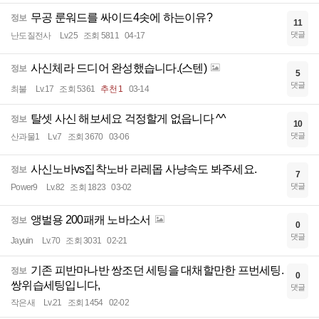
무공 룬워드를 싸이드4솟에 하는이유?
정보
11
댓글
난도질전사
Lv.25
조회 5811
04-17
사신체라 드디어 완성했습니다.(스텐)
정보
5
댓글
최불
Lv.17
조회 5361
추천 1
03-14
탈셋 사신 해보세요 걱정할게 없읍니다 ^^
정보
10
댓글
산과물1
Lv.7
조회 3670
03-06
사신노바vs집착노바 라레몹 사냥속도 봐주세요.
정보
7
댓글
Power9
Lv.82
조회 1823
03-02
앵벌용 200패캐 노바소서
정보
0
댓글
Jayuin
Lv.70
조회 3031
02-21
기존 피반마나반 쌍조던 세팅을 대채할만한 프번세팅.
정보
0
쌍위습세팅입니다,
댓글
작은새
Lv.21
조회 1454
02-02