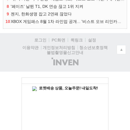
8
'페이즈' 날뛴 T1, DK 연승 끊고 1위 지켜
9
젠지, 한화생명 잡고 2연패 끊었다
10
XBOX 게임패스 8월 1차 라인업 공개... '비스트 오브 리인카네이션' 즉시 합류
로그인
PC화면
퀵링크
설정
청소년보호정책
이용약관
개인정보처리방침
▲
불법촬영물신고안내
(주)
인
벤