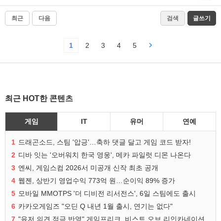
최근
다음
검색
글쓰기
1
2
3
4
5
최근 HOT한 콘텐츠
게임
IT
유머
연예
1
드래곤소드, 스팀 '압긍'…축하 댓글 달고 게임 코드 받자!
2
디바 잇는 '오버워치 한국 영웅', 메카 파일럿 디몬 나온다
3
엔씨, 게임스컴 2026서 미공개 신작 최초 공개
4
웹젠, 상반기 영업수익 773억 원…순이익 89% 증가
5
모바일 MMOTPS '더 디비전 리서전스', 6일 스팀에도 출시
6
카카오게임즈 "오딘 Q 내년 1월 출시, 연기는 없다"
7
"유저 의견 적극 반영" 게임프리크, 비스트 오브 리인카네이션 개선 나선다