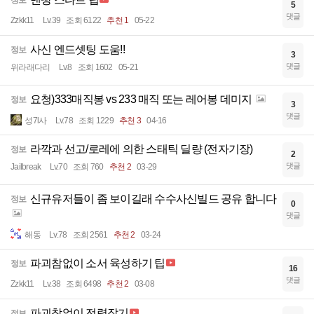
정보
5
댓글
Zzkk11
Lv.39
조회 6122
추천 1
05-22
사신 엔드셋팅 도움!!
정보
3
댓글
위라래다리
Lv.8
조회 1602
05-21
요청)333매직봉 vs 233 매직 또는 레어봉 데미지
정보
3
댓글
성7l사
Lv.78
조회 1229
추천 3
04-16
라깍과 선고/로레에 의한 스태틱 딜량 (전자기장)
정보
2
댓글
Jailbreak
Lv.70
조회 760
추천 2
03-29
신규유저들이 좀 보이길래 수수사신빌드 공유 합니다
정보
0
댓글
해동
Lv.78
조회 2561
추천 2
03-24
파괴참없이 소서 육성하기 팁
정보
16
댓글
Zzkk11
Lv.38
조회 6498
추천 2
03-08
파괴참없이 전령잡기
정보