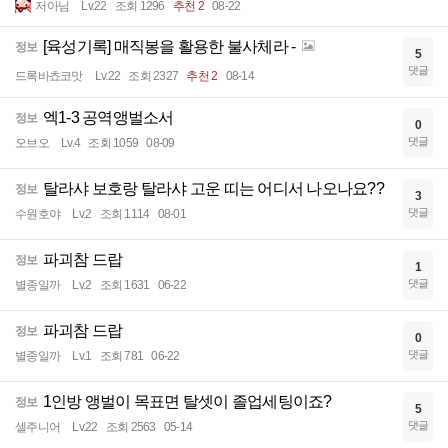
저아님
Lv.22
조회 1296
추천 2
08-22
[육성기록] 매직봉을 활용한 불사체라 -
정보
5
댓글
드록바쵸코맛
Lv.22
조회 2327
추천 2
08-14
엑1-3 공역앵벌소서
정보
0
댓글
오브오
Lv.4
조회 1059
08-09
탈라샤 보호랑 탈라샤 고운 띠는 어디서 나오나요??
정보
3
댓글
수원호야
Lv.2
조회 1114
08-01
파괴참 드랍
정보
1
댓글
별종일까
Lv.2
조회 1631
06-22
파괴참 드랍
정보
0
댓글
별종일까
Lv.1
조회 781
06-22
1인방 앵벌이 목표면 탈셋이 졸업세팅이죠?
정보
5
댓글
셀주니어
Lv.22
조회 2563
05-14