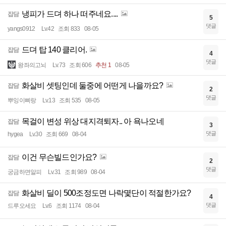
냉피가 드뎌 하나 떠주네요....
잡담
5
댓글
yangs0912
Lv.42
조회 833
08-05
드뎌 탑 140 클리어.
잡담
4
댓글
왕좌의고뇌
Lv.73
조회 606
추천 1
08-05
화살비 셋팅인데 둘중에 어떤게 나을까요?
잡담
2
댓글
뿌잉이삐랑
Lv.13
조회 535
08-05
목걸이 변성 위상 대지격퇴자.. 아 욕나오네
잡담
3
댓글
hygea
Lv.30
조회 669
08-04
이건 무슨빌드인가요?
잡담
2
댓글
궁금하면알피
Lv.31
조회 989
08-04
화살비 딜이 500조정도면 나락몇단이 적절한가요?
잡담
4
댓글
드루오세요
Lv.6
조회 1174
08-04