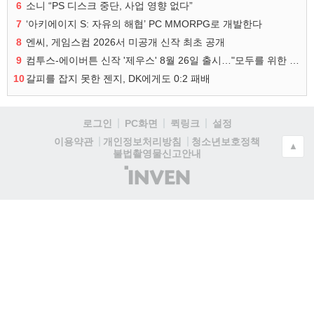
6
소니 “PS 디스크 중단, 사업 영향 없다”
7
‘아키에이지 S: 자유의 해협’ PC MMORPG로 개발한다
8
엔씨, 게임스컴 2026서 미공개 신작 최초 공개
9
컴투스-에이버튼 신작 '제우스' 8월 26일 출시…"모두를 위한 경쟁"
10
갈피를 잡지 못한 젠지, DK에게도 0:2 패배
로그인
PC화면
퀵링크
설정
청소년보호정책
이용약관
개인정보처리방침
▲
불법촬영물신고안내
(주)
인
벤