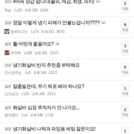
4어픽 장갑 팝니다(물피, 재감, 최생, 의지)
잡담
2
댓글
Tyyy
Lv.23
조회 185
10:36
정말 이렇게 냉기 피해가 안붙는겁니까????
잡담
9
댓글
왕좌의고뇌
Lv.73
조회 331
06:51
활 어떤게 좋을까요?
질문
3
댓글
윽악엑
Lv.58
조회 291
23:25
냉기화살비 반지 추천좀 부탁해요
잡담
0
댓글
민서공주님
Lv.5
조회 149
23:22
칼춤빌든데, 무기 뭐로 봐야 하나요?
질문
1
댓글
상크상크
Lv.15
조회 193
23:12
화살비 심장 추적자가 안 나가요...
질문
2
댓글
똥개몽이
Lv.4
조회 346
17:33
냉기화살비 나락과 파밍용 세팅 질문이요!
질문
1