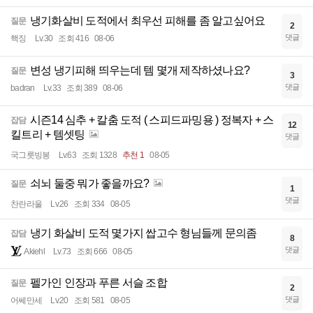
냉기화살비 도적에서 최우선 피해를 좀 알고싶어요
질문
2
댓글
핵징
Lv.30
조회 416
08-06
변성 냉기피해 띄우는데 템 몇개 제작하셨나요?
질문
3
댓글
badran
Lv.33
조회 389
08-06
시즌14 심추 + 칼춤 도적 ( 스피드파밍용 ) 정복자 + 스
잡담
12
킬트리 + 템셋팅
댓글
국그릇빙봉
Lv.63
조회 1328
추천 1
08-05
쇠뇌 둘중 뭐가 좋을까요?
질문
1
댓글
찬란라울
Lv.26
조회 334
08-05
냉기 화살비 도적 몇가지 쌉고수 형님들께 문의좀
잡담
8
댓글
Akiehl
Lv.73
조회 666
08-05
펠가인 인장과 푸른 서슬 조합
질문
2
댓글
어쎄만세
Lv.20
조회 581
08-05