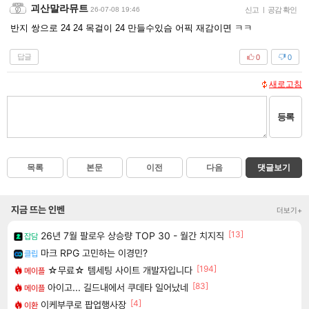
괴산말라뮤트
26-07-08 19:46
신고
|
공감 확인
반지 쌍으로 24 24 목걸이 24 만들수있슴 어픽 재감이면 ㅋㅋ
답글
0
0
새로고침
등록
목록
본문
이전
다음
댓글보기
지금 뜨는 인벤
더보기+
[13]
26년 7월 팔로우 상승량 TOP 30 - 월간 치지직
잡담
마크 RPG 고민하는 이경민?
클립
[194]
☆무료☆ 템세팅 사이트 개발자입니다
메이플
[83]
아이고... 길드내에서 쿠데타 일어났네
메이플
[4]
이케부쿠로 팝업행사장
이환