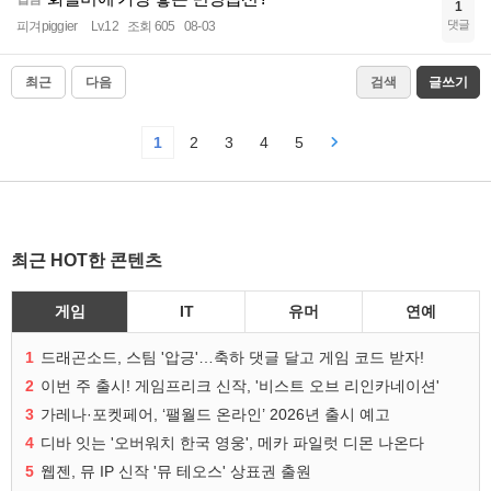
1
댓글
피겨piggier
Lv.12
조회 605
08-03
최근
다음
검색
글쓰기
1
2
3
4
5
최근 HOT한 콘텐츠
게임
IT
유머
연예
1
드래곤소드, 스팀 '압긍'…축하 댓글 달고 게임 코드 받자!
2
이번 주 출시! 게임프리크 신작, '비스트 오브 리인카네이션'
3
가레나·포켓페어, ‘팰월드 온라인’ 2026년 출시 예고
4
디바 잇는 '오버워치 한국 영웅', 메카 파일럿 디몬 나온다
5
웹젠, 뮤 IP 신작 '뮤 테오스' 상표권 출원