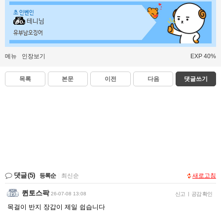
초 인벤인
테니님
유부남오징어
메뉴
인장보기
EXP 40%
목록
본문
이전
다음
댓글쓰기
댓글
(5)
등록순
|
최신순
새로고침
퀸토스팍
26-07-08 13:08
신고
|
공감 확인
목걸이 반지 장갑이 제일 쉽습니다