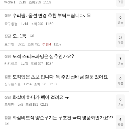
댓글
wldhel1
Lv.19
조회 239
15:39
수리뿔.. 옵션 변경 추천 부탁드립니다.
질문
0
댓글
족구왕정
Lv.14
조회 240
11:59
오.. 1등 !
잡담
22
댓글
으랴앗
Lv.31
조회 791
추천 4
11:07
도적 스피드파밍은 심추인가요?
잡담
7
댓글
캬캬야르
Lv.45
조회 657
10:34
도적입문 초보 입니다. 독 주입 선배님 질문 있어요
질문
0
댓글
꿈꾸는식물
Lv.54
조회 198
03:13
화살비 하다가 렉이 걸려요 ㅠ
잡담
0
댓글
오캐만
Lv.8
조회 181
02:13
화살비도적 양손무기는 무조건 극피 명품화인가요??
잡담
6
댓글