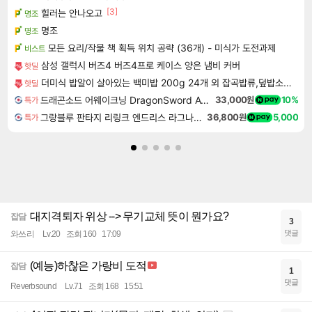
[3]
힐러는 안나오고
명조
명조
명조
모든 요리/작물 책 획득 위치 공략 (36개) - 미식가 도전과제
비스트
삼성 갤럭시 버즈4 버즈4프로 케이스 양은 냄비 커버
핫딜
더미식 밥알이 살아있는 백미밥 200g 24개 외 잡곡밥류,덮밥소스7종 외
핫딜
드래곤소드 어웨이크닝 DragonSword Awakening
33,000원
10%
특가
그랑블루 판타지 리링크 엔드리스 라그나로크 업그레이드 킷 Granblue Fantasy Relink Endless Ragnarok Upgrade Kit DLC
36,800원
5,000
특가
대지격퇴자 위상 --> 무기교체 뜻이 뭔가요?
잡담
3
댓글
와쓰리
Lv.20
조회 160
17:09
(예능)하찮은 가랑비 도적
잡담
1
댓글
Reverbsound
Lv.71
조회 168
15:51