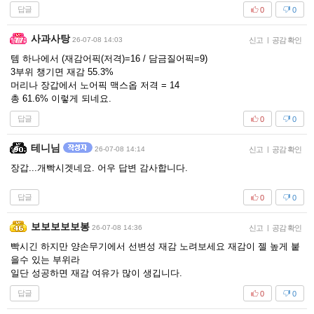
답글
0
0
사과사탕
26-07-08 14:03
신고
|
공감 확인
템 하나에서 (재감어픽(저격)=16 / 담금질어픽=9)
3부위 챙기면 재감 55.3%
머리나 장갑에서 노어픽 맥스옵 저격 = 14
총 61.6% 이렇게 되네요.
답글
0
0
테니님
26-07-08 14:14
신고
|
공감 확인
장갑...개빡시겟네요. 어우 답변 감사합니다.
답글
0
0
보보보보보봉
26-07-08 14:36
신고
|
공감 확인
빡시긴 하지만 양손무기에서 선변성 재감 노려보세요 재감이 젤 높게 붙
을수 있는 부위라
일단 성공하면 재감 여유가 많이 생깁니다.
답글
0
0