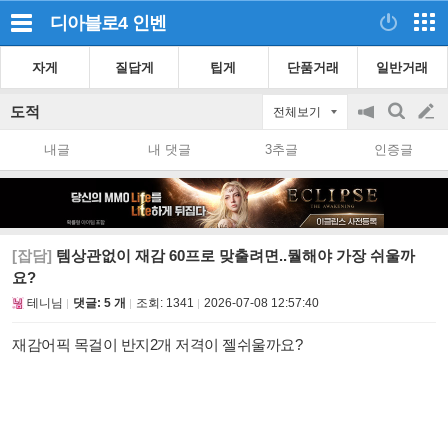
디아블로4
인벤
자게
질답게
팁게
단품거래
일반거래
도적
전체보기
공
검
글
지
색
내글
내 댓글
3추글
인증글
on/off
쓰
기
[잡담]
템상관없이 재감 60프로 맞출려면..뭘해야 가장 쉬울까
요?
테니님
댓글: 5 개
조회:
1341
2026-07-08 12:57:40
재감어픽 목걸이 반지2개 저격이 젤쉬울까요?