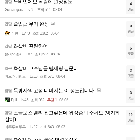
뉴비인데요 목걸이 변성질문
잡담
4
댓글
Gunslingers
Lv.15
조회 511
08-04
졸업급 무기 완성
잡담
8
댓글
건반
Lv.70
조회 1362
08-04
화살비 관련하여
잡담
6
댓글
졸려죽겠네
Lv.7
조회 687
08-04
화살비 고수님들 템세팅 질문..
질문
2
댓글
미드캐리함요
Lv.10
조회 571
08-04
독꿰사의 고점 데미지는 이 정도입니다.
잡담
3
댓글
Epil
Lv.45
조회 982
추천 1
08-03
소굴보스 빨리 잡고싶은데 위상좀 봐주세요 (냉기화
잡담
10
살비)
댓글
띠뚜루빠뚜루
Lv.17
조회 643
08-03
화살비에 가장 좋은 변성옵션?
잡담