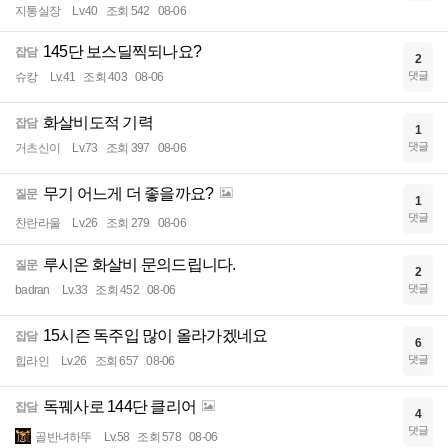
지통실장
Lv.40
조회 542
08-06
145단 보스딜찍되나요?
잡담
2
댓글
슈캉
Lv.41
조회 403
08-06
화살비도적 기력
잡담
1
댓글
거츠신이
Lv.73
조회 397
08-06
무기 어느게 더 좋을까요?
질문
1
댓글
찬란라울
Lv.26
조회 279
08-06
루시온 화살비 문의드립니다.
질문
2
댓글
badran
Lv.33
조회 452
08-06
15시즌 독주입 많이 올라가겠네요
잡담
6
댓글
힙라인
Lv.26
조회 657
08-06
독꿰사로 144단 클리어
잡담
4
댓글
골반녀하뚜
Lv.58
조회 578
08-06