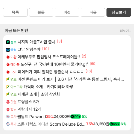
목록
본문
이전
다음
댓글보기
지금 뜨는 인벤
더보기+
[3]
치지직 애플TV 앱 출시
정보
[10]
그냥 안녕수야
클립
[2]
이케부쿠로 팝업행사 코스프레이어들!!
이환
[60]
노진구: 전 국민한테 10만원씩 줄거야.gif
메이플
[16]
페이커가 미리 알려준 방출순서 ㄷㄷㄷㄷ
LoL
버전 콘텐츠 미리 보기 | 3.6 버전 「신기루 속 등불 그림자, 속세에 깃든 검의 결심」이 8월 20일에 업데이트됩니다!
명조
캐릭터 소개 - 카가미하라 하루
아스오라
세계관 소개 | 소명 상인회
명조
프링글스 5개
핫딜
계란과자 12개
핫딜
팰월드 Palworld
25%
24,000원
5%
특가
스콘 디럭스 에디션 Scorn Deluxe Edition
75%
13,250원
6%
특가