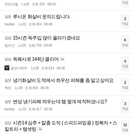
댓글
찬란라울
Lv.26
조회 310
08-06
루시온 화살비 문의드립니다.
질문
2
댓글
badran
Lv.33
조회 494
08-06
15시즌 독주입 많이 올라가겠네요
잡담
6
댓글
힙라인
Lv.26
조회 709
08-06
독꿰사로 144단 클리어
잡담
4
댓글
골반녀하뚜
Lv.58
조회 634
08-06
냉기화살비 도적에서 최우선 피해를 좀 알고싶어요
질문
2
댓글
핵징
Lv.30
조회 456
08-06
변성 냉기피해 띄우는데 템 몇개 제작하셨나요?
질문
3
댓글
badran
Lv.33
조회 417
08-06
시즌14 심추 + 칼춤 도적 ( 스피드파밍용 ) 정복자 + 스
잡담
12
킬트리 + 템셋팅
댓글