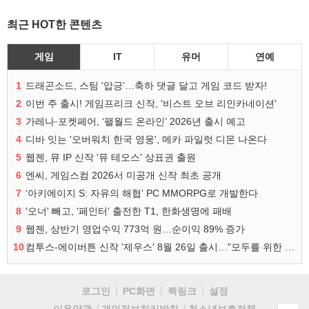
최근 HOT한 콘텐츠
게임
IT
유머
연예
1
드래곤소드, 스팀 '압긍'…축하 댓글 달고 게임 코드 받자!
2
이번 주 출시! 게임프리크 신작, '비스트 오브 리인카네이션'
3
가레나·포켓페어, ‘팰월드 온라인’ 2026년 출시 예고
4
디바 잇는 '오버워치 한국 영웅', 메카 파일럿 디몬 나온다
5
웹젠, 뮤 IP 신작 '뮤 테오스' 상표권 출원
6
엔씨, 게임스컴 2026서 미공개 신작 최초 공개
7
‘아키에이지 S: 자유의 해협’ PC MMORPG로 개발한다
8
'오너' 빼고, '페인터' 출전한 T1, 한화생명에 패배
9
웹젠, 상반기 영업수익 773억 원…순이익 89% 증가
10
컴투스-에이버튼 신작 '제우스' 8월 26일 출시…"모두를 위한 경쟁"
로그인
PC화면
퀵링크
설정
청소년보호정책