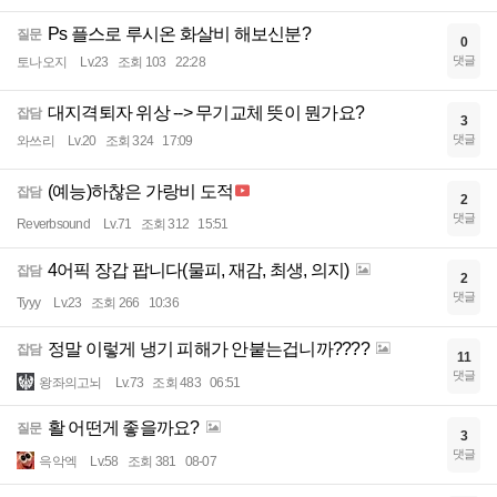
Ps 플스로 루시온 화살비 해보신분?
질문
0
댓글
토나오지
Lv.23
조회 103
22:28
대지격퇴자 위상 --> 무기교체 뜻이 뭔가요?
잡담
3
댓글
와쓰리
Lv.20
조회 324
17:09
(예능)하찮은 가랑비 도적
잡담
2
댓글
Reverbsound
Lv.71
조회 312
15:51
4어픽 장갑 팝니다(물피, 재감, 최생, 의지)
잡담
2
댓글
Tyyy
Lv.23
조회 266
10:36
정말 이렇게 냉기 피해가 안붙는겁니까????
잡담
11
댓글
왕좌의고뇌
Lv.73
조회 483
06:51
활 어떤게 좋을까요?
질문
3
댓글
윽악엑
Lv.58
조회 381
08-07