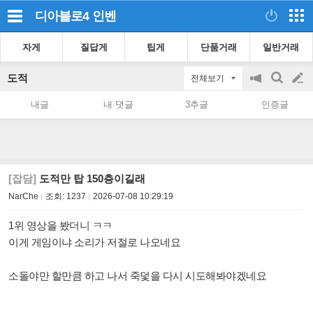
디아블로4
인벤
자게
질답게
팁게
단품거래
일반거래
도적
전체보기
공
검
글
지
색
내글
내 댓글
3추글
인증글
on/off
쓰
기
[잡담]
도적만 탑 150층이길래
NarChe
조회:
1237
2026-07-08 10:29:19
1위 영상을 봤더니 ㅋㅋ
이게 게임이냐 소리가 저절로 나오네요
소돌야만 할만큼 하고 나서 죽덫을 다시 시도해봐야겠네요