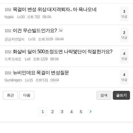
목걸이 변성 위상 대지격퇴자.. 아 욕나오네
잡담
3
댓글
hygea
Lv.30
조회 702
08-04
이건 무슨빌드인가요?
잡담
2
댓글
궁금하면알피
Lv.31
조회 1029
08-04
화살비 딜이 500조정도면 나락몇단이 적절한가요?
잡담
4
댓글
드루오세요
Lv.6
조회 1229
08-04
뉴비인데요 목걸이 변성질문
잡담
4
댓글
Gunslingers
Lv.15
조회 531
08-04
최근
다음
검색
글쓰기
1
2
3
4
5