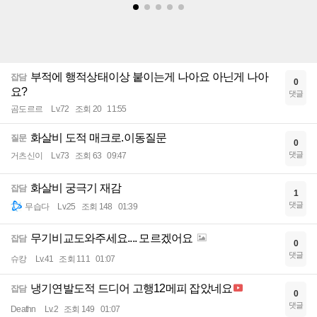
부적에 행적상태이상 붙이는게 나아요 아닌게 나아
잡담
0
요?
댓글
곰도르르
Lv.72
조회 20
11:55
화살비 도적 매크로.이동질문
질문
0
댓글
거츠신이
Lv.73
조회 63
09:47
화살비 궁극기 재감
잡담
1
댓글
무습다
Lv.25
조회 148
01:39
무기비교도와주세요.... 모르겠어요
잡담
0
댓글
슈캉
Lv.41
조회 111
01:07
냉기연발도적 드디어 고행12메피 잡았네요
잡담
0
댓글
Deathn
Lv.2
조회 149
01:07