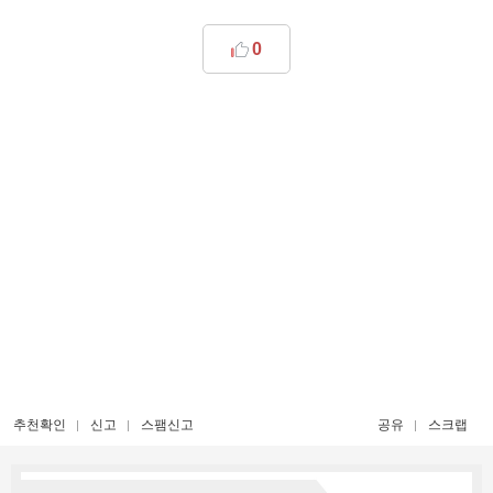
0
추천확인
신고
스팸신고
공유
스크랩