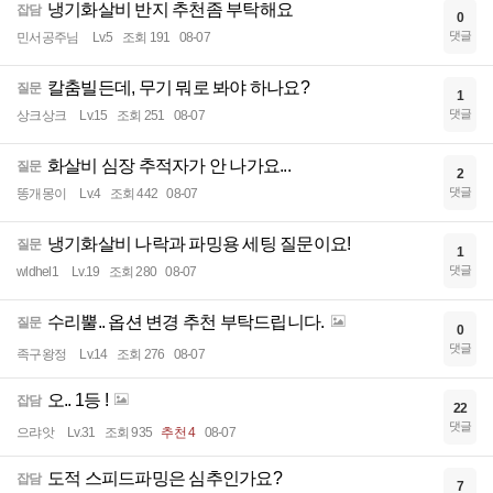
냉기화살비 반지 추천좀 부탁해요
잡담
0
댓글
민서공주님
Lv.5
조회 191
08-07
칼춤빌든데, 무기 뭐로 봐야 하나요?
질문
1
댓글
상크상크
Lv.15
조회 251
08-07
화살비 심장 추적자가 안 나가요...
질문
2
댓글
똥개몽이
Lv.4
조회 442
08-07
냉기화살비 나락과 파밍용 세팅 질문이요!
질문
1
댓글
wldhel1
Lv.19
조회 280
08-07
수리뿔.. 옵션 변경 추천 부탁드립니다.
질문
0
댓글
족구왕정
Lv.14
조회 276
08-07
오.. 1등 !
잡담
22
댓글
으랴앗
Lv.31
조회 935
추천 4
08-07
도적 스피드파밍은 심추인가요?
잡담
7