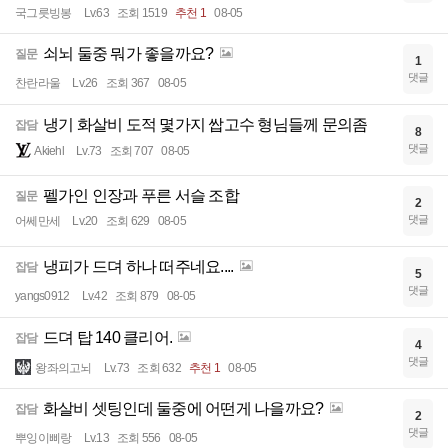
국그릇빙봉
Lv.63
조회 1519
추천 1
08-05
쇠뇌 둘중 뭐가 좋을까요?
질문
1
댓글
찬란라울
Lv.26
조회 367
08-05
냉기 화살비 도적 몇가지 쌉고수 형님들께 문의좀
잡담
8
댓글
Akiehl
Lv.73
조회 707
08-05
펠가인 인장과 푸른 서슬 조합
질문
2
댓글
어쎄만세
Lv.20
조회 629
08-05
냉피가 드뎌 하나 떠주네요....
잡담
5
댓글
yangs0912
Lv.42
조회 879
08-05
드뎌 탑 140 클리어.
잡담
4
댓글
왕좌의고뇌
Lv.73
조회 632
추천 1
08-05
화살비 셋팅인데 둘중에 어떤게 나을까요?
잡담
2
댓글
뿌잉이삐랑
Lv.13
조회 556
08-05