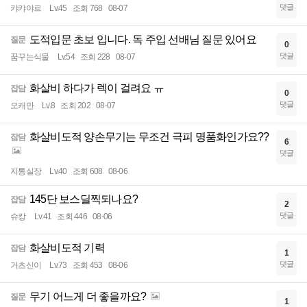
댓글
캬캬야르
Lv.45
조회 768
08-07
도적입문 초보 입니다. 독 주입 선배님 질문 있어요
질문
0
댓글
꿈꾸는식물
Lv.54
조회 228
08-07
화살비 하다가 렉이 걸려요 ㅠ
잡담
0
댓글
오캐만
Lv.8
조회 202
08-07
화살비도적 양손무기는 무조건 극피 명품화인가요??
잡담
6
댓글
지통실장
Lv.40
조회 608
08-06
145단 보스딜찍되나요?
잡담
2
댓글
슈캉
Lv.41
조회 446
08-06
화살비도적 기력
잡담
1
댓글
거츠신이
Lv.73
조회 453
08-06
무기 어느게 더 좋을까요?
질문
1