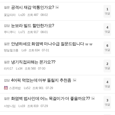
공격시 재감 먹통인가요?
질문
1
댓글
꽃길따라
Lv.20
조회 487
08-02
눈보라 빌드 할만한가요?
잡담
4
댓글
루디루디
Lv.71
조회 917
08-01
안녕하세요 화염벽 마나수급 질문드립니다 ㅠㅠ
질문
6
댓글
탱딜힐크흥
Lv.9
조회 634
07-31
냉기직접피해는 몬가요??
질문
2
댓글
라자17
Lv.34
조회 560
07-30
4어픽 먹었는데 마부 돌릴지 추천좀
잡담
4
댓글
스폰쥐밥
Lv.52
조회 901
07-29
화염벽 법사인데 어느 목걸이가 더 좋을까요??
질문
3
댓글
서방니임
Lv.19
조회 819
07-29