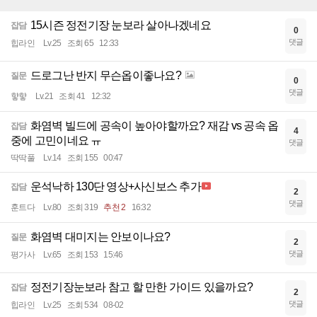
15시즌 정전기장 눈보라 살아나겠네요
잡담
0
댓글
힙라인
Lv.25
조회 65
12:33
드로그난 반지 무슨옵이좋나요?
질문
0
댓글
햫햫
Lv.21
조회 41
12:32
화염벽 빌드에 공속이 높아야할까요? 재감 vs 공속 옵
잡담
4
중에 고민이네요 ㅠ
댓글
딱딱풀
Lv.14
조회 155
00:47
운석낙하 130단 영상+사신보스 추가
잡담
2
댓글
훈트다
Lv.80
조회 319
추천 2
16:32
화염벽 대미지는 안보이나요?
질문
2
댓글
평가사
Lv.65
조회 153
15:46
정전기장눈보라 참고 할 만한 가이드 있을까요?
잡담
2
댓글
힙라인
Lv.25
조회 534
08-02