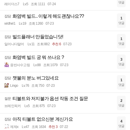
댓글
레이더스7
Lv.5
조회 1111
07-24
화염벽 빌드.. 이렇게 해도괜찮나요??
잡담
1
댓글
wldhel1
Lv.19
조회 1260
07-23
빌드플래너 만들었습니닷!
잡담
1
댓글
일어나다말어
Lv.11
조회 882
추천 6
07-23
화염벽 빌드 궁 뭐 쓰나요 ?
잡담
3
댓글
응반사수고링
Lv.88
조회 1079
07-23
잿불의 분노 버그있네요
잡담
1
댓글
Lingo
Lv.76
조회 750
07-23
티볼트와 저지불가 옵션 작동 조건 질문
질문
2
댓글
브레인픽커
Lv.5
조회 875
07-23
아직 티볼트 없으신분 계신가요
잡담
4
댓글
제제x
Lv.47
조회 1634
추천 3
07-22