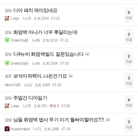
디아 패치 재미있네요
잡담
0
댓글
Lingo
Lv.76
조회 1554
07-22
화염벽 마나가 너무 후달리는데
잡담
3
댓글
DrakeDog9
Lv.66
조회 1610
07-21
디4뉴비 화염벽빌드 질문있습니다
잡담
2
댓글
DrakeDog9
Lv.66
조회 1504
07-20
보석이위력이..나은건가요
질문
3
댓글
Micro7428
Lv.12
조회 1289
07-20
주말간 디아일기
잡담
0
댓글
Lingo
Lv.76
조회 793
추천 2
07-20
님들 화염벽 법사 무기 이거 뭘써야할까요??;
잡담
3
댓글
Noxianmight
Lv.71
조회 1288
07-19