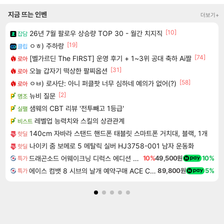
지금 뜨는 인벤
더보기+
[10]
26년 7월 팔로우 상승량 TOP 30 - 월간 치지직
잡담
[19]
ㅇㅎ) 주하랑
클립
[74]
[벨가르딘 The FIRST] 운영 후기 + 1~3위 공대 축하 Ai짤
로아
[31]
오늘 갑자기 떡상한 팔찌옵션
로아
[58]
ㅇㅂ) 로사단: 아니 퍼클팟 너무 심하네 예의가 없어(?)
로아
[2]
뉴비 질문
명조
샘웨의 CBT 리뷰 '전투빼고 1등급'
실팰
레벨업 능력치와 스킬의 상관관계
비스트
140cm 자바라 스탠드 핸드폰 태블릿 스마트폰 거치대, 블랙, 1개
핫딜
나이키 줌 보메로 5 메탈릭 실버 HJ3758-001 남자 운동화
핫딜
드래곤소드 어웨이크닝 디럭스 에디션 DragonSword Awakening Deluxe Edition
10%
49,500원
10%
특가
에이스 컴뱃 8 시브의 날개 예약구매 ACE COMBAT 8 WINGS OF THEVE
89,800원
5%
특가