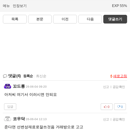
메뉴
인장보기
EXP 55%
목록
본문
이전
다음
댓글쓰기
댓글
(4)
등록순
|
최신순
새로고침
꼬드롱
26-06-04 09:20
신고
|
공감 확인
아저씨 여기서 이러시면 안되요
답글
0
0
코우닥
26-06-04 12:13
신고
|
공감 확인
준다면 선변성재료로잘쓰것음 거래방으로 고고