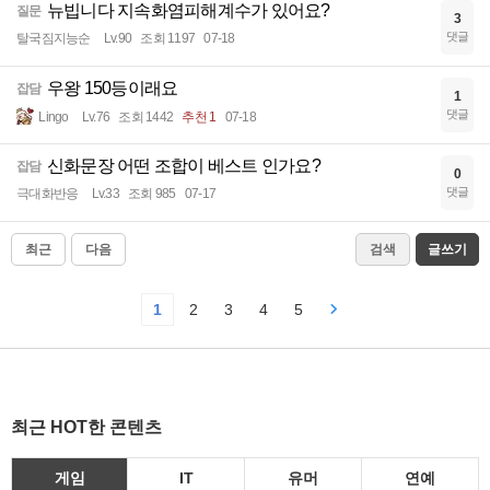
뉴빕니다 지속화염피해계수가 있어요?
질문
3
댓글
탈국짐지능순
Lv.90
조회 1197
07-18
우왕 150등이래요
잡담
1
댓글
Lingo
Lv.76
조회 1442
추천 1
07-18
신화문장 어떤 조합이 베스트 인가요?
잡담
0
댓글
극대화반응
Lv.33
조회 985
07-17
최근
다음
검색
글쓰기
1
2
3
4
5
최근 HOT한 콘텐츠
게임
IT
유머
연예