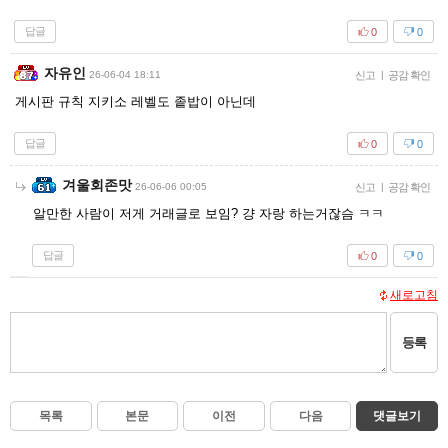
답글
0
0
자유인
26-06-04 18:11
신고
|
공감 확인
게시판 규칙 지키소 레벨도 좉밥이 아닌데
답글
0
0
겨울회존맛
26-06-06 00:05
신고
|
공감 확인
알만한 사람이 저게 거래글로 보임? 걍 자랑 하는거잖슴 ㅋㅋ
답글
0
0
새로고침
등록
목록
본문
이전
다음
댓글보기