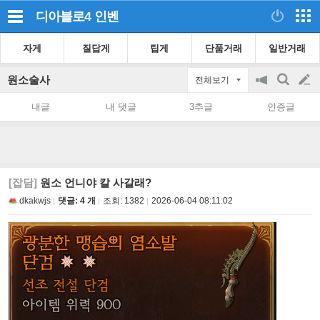
디아블로4
인벤
자게
질답게
팁게
단품거래
일반거래
원소술사
전체보기
공
검
글
지
색
내글
내 댓글
3추글
인증글
on/off
쓰
기
[잡담]
원소 언니야 칼 사갈래?
dkakwjs
댓글: 4 개
조회:
1382
2026-06-04 08:11:02