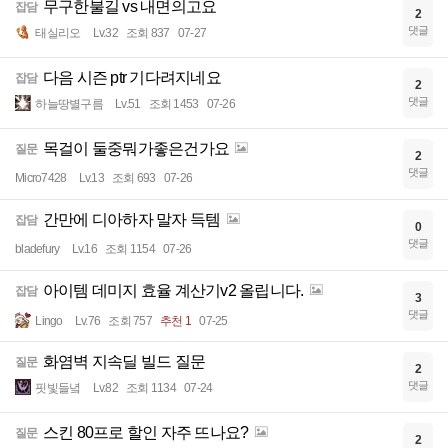
무구한불길 vs 내면의고요
잡담
2
댓글
태실리오
Lv.32
조회 837
07-27
다음 시즌 ptr 기다려지네요
잡담
2
댓글
하늘땅별구름
Lv.51
조회 1453
07-26
목걸이 둘중뭐가좋은건가요
질문
2
댓글
Micro7428
Lv.13
조회 693
07-26
간만에 디아하자 말자 득템
잡담
0
댓글
bladefury
Lv.16
조회 1154
07-26
아이템 데미지 효율 계산기v2 올립니다.
잡담
3
댓글
Lingo
Lv.76
조회 757
추천 1
07-25
화염벽 지속딜 빌드 질문
질문
2
댓글
핏빛들녘
Lv.82
조회 1134
07-24
스킨 80프로 할인 자주 뜨나요?
질문
2