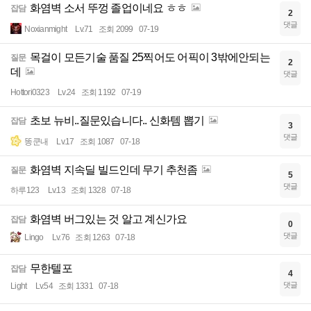
화염벽 소서 뚜껑 졸업이네요 ㅎㅎ
잡담
2
댓글
Noxianmight
Lv.71
조회 2099
07-19
목걸이 모든기술 품질 25찍어도 어픽이 3밖에안되는
질문
2
데
댓글
Hottori0323
Lv.24
조회 1192
07-19
초보 뉴비..질문있습니다.. 신화템 뽑기
잡담
3
댓글
똥쿤내
Lv.17
조회 1087
07-18
화염벽 지속딜 빌드인데 무기 추천좀
질문
5
댓글
하루123
Lv.13
조회 1328
07-18
화염벽 버그있는 것 알고 계신가요
잡담
0
댓글
Lingo
Lv.76
조회 1263
07-18
무한텔포
잡담
4
댓글
Light
Lv.54
조회 1331
07-18