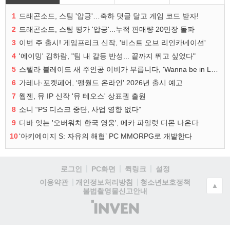
1
드래곤소드, 스팀 '압긍'…축하 댓글 달고 게임 코드 받자!
2
드래곤소드, 스팀 평가 '압긍'...누적 판매량 20만장 돌파
3
이번 주 출시! 게임프리크 신작, '비스트 오브 리인카네이션'
4
'에이밍' 김하람, "팀 내 갈등 반성... 끝까지 뛰고 싶었다"
5
스텔라 블레이드 새 주인공 이비가 부릅니다, 'Wanna be in LOVE' 뮤비 공개
6
가레나·포켓페어, ‘팰월드 온라인’ 2026년 출시 예고
7
웹젠, 뮤 IP 신작 '뮤 테오스' 상표권 출원
8
소니 “PS 디스크 중단, 사업 영향 없다”
9
디바 잇는 '오버워치 한국 영웅', 메카 파일럿 디몬 나온다
10
‘아키에이지 S: 자유의 해협’ PC MMORPG로 개발한다
로그인
PC화면
퀵링크
설정
청소년보호정책
이용약관
개인정보처리방침
▲
불법촬영물신고안내
(주)
인
벤