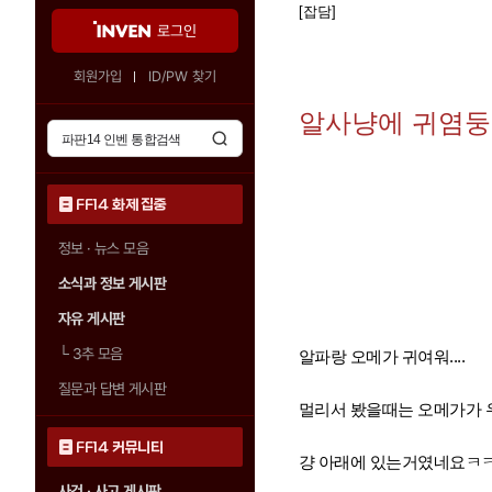
[잡담]
로그인
회원가입
ID/PW 찾기
알사냥에 귀염
FF14 화제 집중
정보 · 뉴스 모음
소식과 정보 게시판
자유 게시판
└
3추 모음
알파랑 오메가 귀여워....
질문과 답변 게시판
멀리서 봤을때는 오메가가 
FF14 커뮤니티
걍 아래에 있는거였네요ㅋ
사건 · 사고 게시판