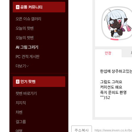
공통 커뮤니티
오픈 이슈 갤러리
오늘의 핫벤
오늘의 팟벤
AI 그림 그리기
인장
PC 견적 게시판
더보기
한섭에 상주하고있는
인기 팟벤
그림도 그려요
커미션도 해요
쪽지 문의도 환영
팟벤 바로가기
^^)S2
치지직
차벤
걸그룹
주소복사
https://www.inven.co.kr/b
여행