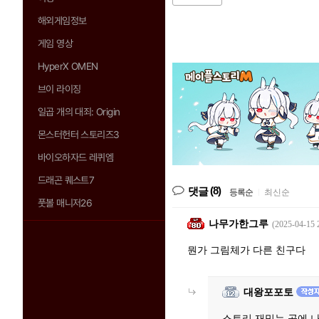
해외게임정보
게임 영상
HyperX OMEN
브이 라이징
일곱 개의 대죄: Origin
몬스터헌터 스토리즈3
바이오하자드 레퀴엠
드래곤 퀘스트7
(8)
댓글
등록순
|
최신순
풋볼 매니저26
나무가한그루
(2025-04-15 
뭔가 그림체가 다른 친구다
대왕포포토
스토리 재밌는 곳에 