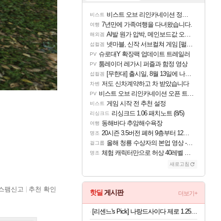
비스트 오브 리인카네이션 정보/공략글 모음
비스트
7년만에 가족여행을 다녀왔습니다.
여행
AI발 원가 압박, 메인보드값 오르나
해외겜
넷마블, 신작 서브컬쳐 게임 [펄 인 블루] 티저 사이트 오픈
섭컬겜
슈로대Y 확장팩 업데이트 트레일러
PV
툼레이더 레가시 퍼즐과 함정 영상
PV
[무한대] 출시일, 8월 13일에 나오나
섭컬겜
저도 신차계약하고 차 받았습니다
차벤
비스트 오브 리인카네이션 오픈 트레일러
PV
게임 시작 전 추천 설정
비스트
리싱크드 1.06 패치노트 (8/5)
리싱크드
동해바다 추암해수욕장
여행
20시즌 3.5버전 폐허 9층부터 12층까지 클리어 조합 | 죽음의 노래와 바닷속 폐허 |
명조
올해 청룡 수상자의 본업 영상 - 스테이씨 윤
걸그룹
체험 캐릭터만으로 허상 40레벨 하이와티아 5분 컷!｜에이메스·린네·모니에 명함
명조
새로고침
스팸신고
추천 확인
핫딜
게시판
더보기+
[리센느's Pick] 나랑드사이다 제로 1.25L 12입 1박스