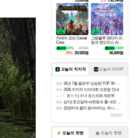
33,000원
1%
738,540원
커세어 코브 Corsair
그랑블루 판타지 리
Cove
링크 엔드리스 라그
나로크 Granblue Fa
10%
39,900
7,000
ntasy Relink Endless
25%
29,920원
66,800원
Ragnarok
오늘의 치지직
오늘의 SOOP
26년 7월 팔로우 상승량 TOP 30 - 월간 치지직
잡담
2026 치지직 이리대회 오픈컵 안내
정보
초ㅇㅎ) 수녀 코스프레 제로투
ㅗㅜㅑ
삼식) 토요일에 vs한동숙 롤 내전 예정
잡담
청량하게 콜라 쏟아버리는 유니 ㅋㅋㅋ
클립
더보기+
오늘의 팟벤
오늘의 핫벤