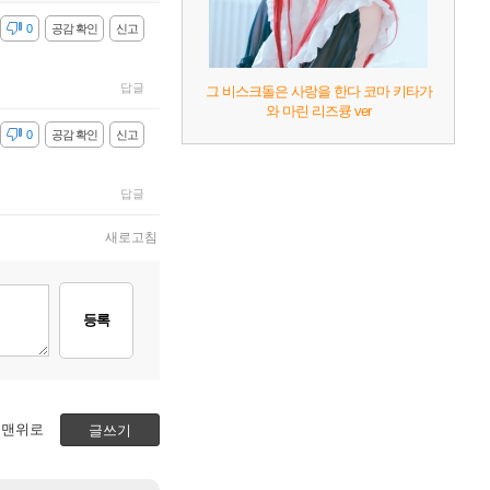
감
0
공감 확인
신고
답글
그 비스크돌은 사랑을 한다 코마 키타가
와 마린 리즈큥 ver
감
0
공감 확인
신고
답글
새로고침
등록
맨위로
글쓰기