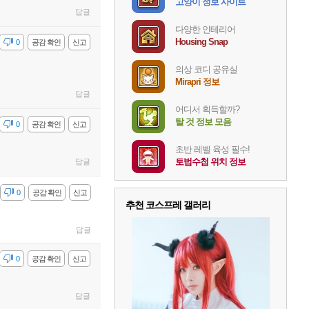
고양이 정보 사이트
답글
다양한 인테리어
Housing Snap
감
0
공감 확인
신고
의상 코디 공유실
Mirapri 정보
답글
어디서 획득할까?
탈 것 정보 모음
감
0
공감 확인
신고
초반 레벨 육성 필수!
토법수첩 위치 정보
답글
감
0
공감 확인
신고
추천 코스프레 갤러리
답글
감
0
공감 확인
신고
답글