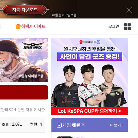
혜택.아이마트
로그인
인
벤
전
체
사
이
트
맵
판타지14 인벤 자유 게시판
조회:
2,071
추천:
4
게임 캘린더
더보기+