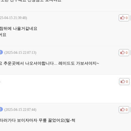
25-04-15 21:39:48)
공감
비공
0
참뒤에 나올거같네요
어요
(2025-04-15 22:07:13)
공감
비공
0
 추운곳에서 나오셔야합니다... 레이드도 가보셔야지~
)
공감
비공
0
(2025-04-15 22:07:44)
공감
비공
0
타러가다 보이자마자 무릎 꿇었어요(털-썩