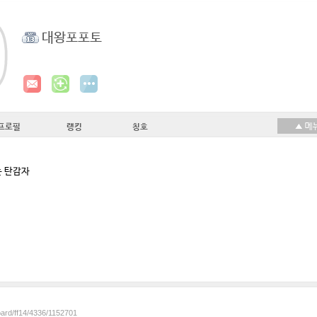
대왕포포토
프로필
랭킹
칭호
 탄감자
oard/ff14/4336/1152701