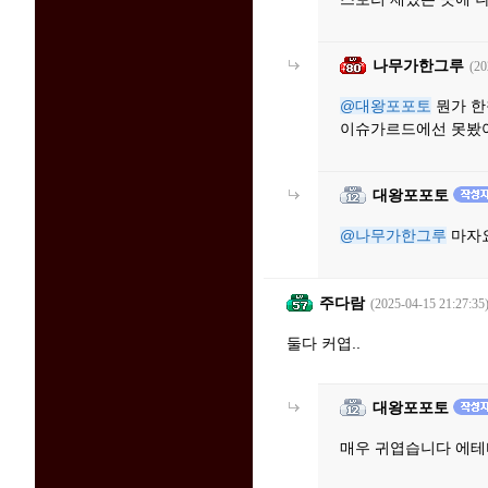
나무가한그루
(20
@대왕포포토
뭔가 한
이슈가르드에선 못봤
대왕포포토
@나무가한그루
마자요
주다람
(2025-04-15 21:27:35
둘다 커엽..
대왕포포토
매우 귀엽습니다 에테