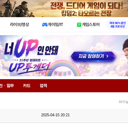
X
최대 90% 할인
라이브/영상
게이밍/IT
게임스토어
8월 프로모션
전 · 임무
카드
업적
파이널
2025-04-15 20:21