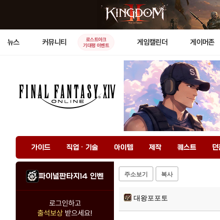
로스트아크
뉴스
커뮤니티
게임캘린더
게이머존
기대평 이벤트
가이드
직업 · 기술
아이템
제작
퀘스트
던
주소보기
복사
파이널판타지14 인벤
대왕포포토
로그인하고
출석보상
받으세요!