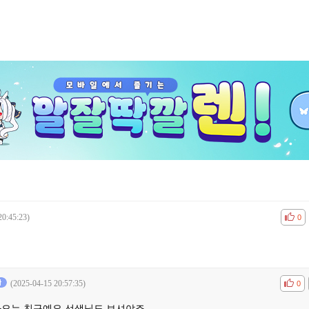
20:45:23)
공감
비공
0
(2025-04-15 20:57:35)
공감
비공
0
나오는 친구예요 선생님도 보셔야죠