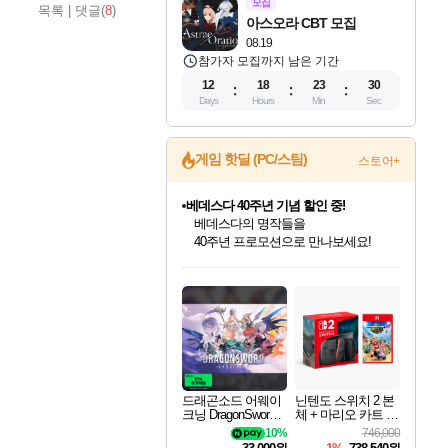
모집
목록
|
댓글(
8
)
아스오라 CBT 모집
08.19
참가자 모집까지 남은 기간
12
18
23
28
Days
Hours
Min
Sec
게임 핫딜 (PC/스팀)
스토어+
마블 투혼 파이팅 소울즈 예약 판매 중!
마블 히어로 총 출동&화려한 격투!
네이버 포인트 혜택까지!
인벤게임즈 8월 특별 할인!
드래곤소드: 어웨이크닝 입점!
문명 7 특별 할인!
귀무자: 검의 길 예약 판매 중!
비스트 오브 리인카네이션 정식 출시!
커세어 코브 출시 기념 할인!
더 렐릭 퍼스트 가디언 정식 출시
베데스다 40주년 기념 할인 중!
캡콤 프렌차이즈 할인 진행 중!
캡콤 일부 상품 상시 할인
스타워즈 은하계 레이서
로블록스 기프트 카드 공식 입점
인기 퍼블리셔 모음!
스팀으로 만나는 드래곤소드!
조선&고려 DLC 출시 예정
10% 할인과
게임프릭 신작 IP
해적'섬'을 발전시키자!
설화x하드코어 액션!
베데스다의 명작들을
몬헌, 바하 등 인기 IP를
몬헌 와일즈 & 드래곤즈 도그마2
인벤게임즈에서 10% 추가 적립
Robux를 가장 안전하고
최대 90% 할인가를 만나보세요!
네이버혜택과 함께 만나보세요!
50%할인&추가 적립까지!
이니&베니 혜택까지!
네이버 혜택가와 함께 예약하세요!
할인&네이버혜택으로 만나보세요!
네이버페이 혜택과 만나보세요!
40주년 프로모션으로 만나보세요!
할인가에 만나보세요!
일부 에디션 상시 할인!
혜택으로 예약 판매 중
편안하게 충전하세요
드래곤소드 어웨이
닌텐도 스위치 2 본
크닝 DragonSword A
체 + 마리오 카트 월
wakening
드
10%
746,000