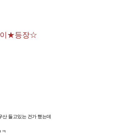
둥이★등장☆
우산 들고있는 건가 했는데
ㅋㅋ