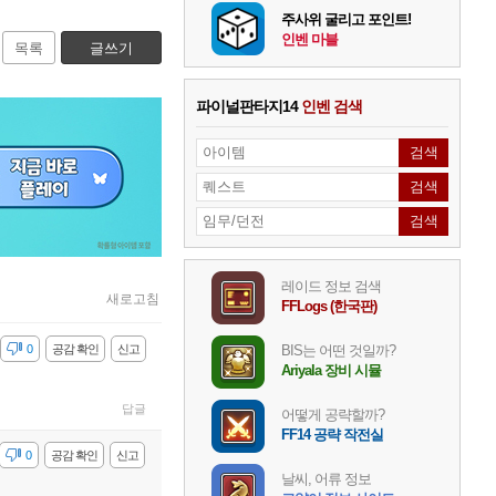
주사위 굴리고 포인트!
인벤 마블
목록
글쓰기
파이널판타지14
인벤 검색
레이드 정보 검색
새로고침
FFLogs (한국판)
감
0
공감 확인
신고
BIS는 어떤 것일까?
Ariyala 장비 시뮬
답글
어떻게 공략할까?
FF14 공략 작전실
감
0
공감 확인
신고
날씨, 어류 정보