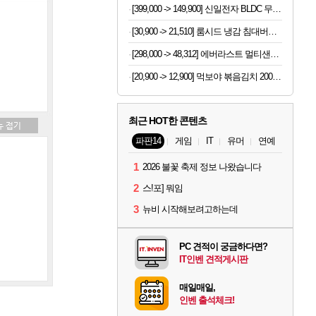
[399,000 -> 149,900] 신일전자 BLDC 무선 청소기 + 충전거치대
[30,900 -> 21,510] 룸시드 냉감 침대버커 Q사이즈
[298,000 -> 48,312] 에버라스트 멀티샌들 아쿠아슈즈 230mm
[20,900 -> 12,900] 먹보야 볶음김치 200g 8봉지
최근 HOT한 콘텐츠
파판14
게임
IT
유머
연예
1
2026 불꽃 축제 정보 나왔습니다
2
스!포] 뭐임
3
뉴비 시작해보려고하는데
PC 견적이 궁금하다면?
IT인벤 견적게시판
매일매일,
인벤 출석체크!