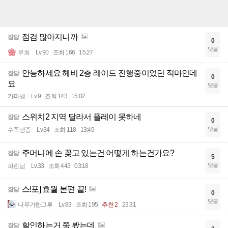
점검 많아지니까
잡담
0
댓글
무희
Lv.90
조회 166
15:27
안뇽하세요 헤비 2층 레이드 진행중이었던 적마인데
잡담
0
요
댓글
카파넬
Lv.9
조회 143
15:02
스위치2 지역 달라서 플레이 못하네
잡담
0
댓글
수족냉증
Lv.34
조회 118
13:49
주머니에 손 꽂고 있는건 어떻게 하는건가요?
잡담
5
댓글
파린님
Lv.33
조회 443
03:18
스!포] 효월 본편 끝!
잡담
0
댓글
나무가한그루
Lv.83
조회 195
추천 2
23:31
할인하는거 쭉 봤는데
잡담