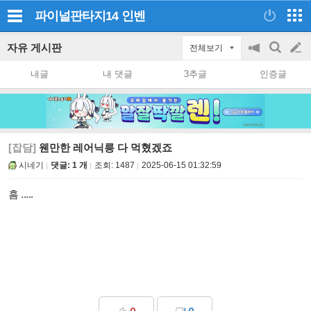
파이널판타지14
인벤
자유 게시판
전체보기
공
검
글
지
색
내글
내 댓글
3추글
인증글
on/off
쓰
기
[잡담]
웬만한 레어닉릉 다 먹혔겠죠
시네기
댓글: 1 개
조회:
1487
2025-06-15 01:32:59
흠 .....