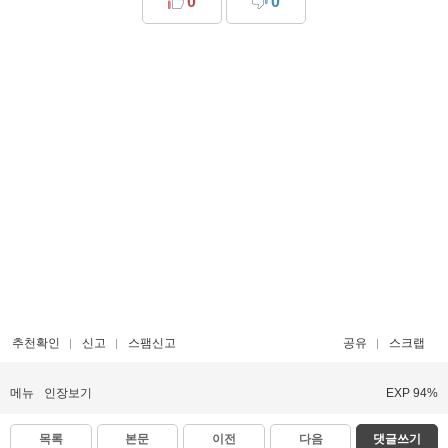
0
0
추천확인
신고
스팸신고
공유
스크랩
메뉴
인장보기
EXP 94%
목록
본문
이전
다음
댓글쓰기