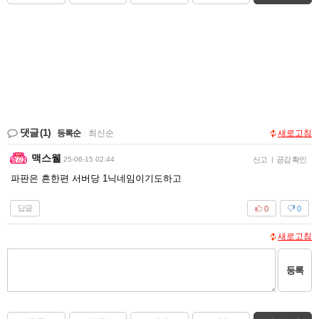
댓글
(1)
등록순
|
최신순
새로고침
맥스웰
25-06-15 02:44
신고
|
공감 확인
파판은 흔한편 서버당 1닉네임이기도하고
답글
0
0
새로고침
등록