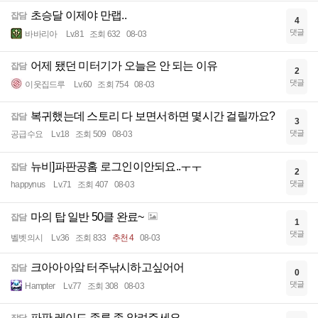
초승달 이제야 만랩..
잡담
4
댓글
바바리아
Lv.81
조회 632
08-03
어제 됐던 미터기가 오늘은 안 되는 이유
잡담
2
댓글
이웃집드루
Lv.60
조회 754
08-03
복귀했는데 스토리 다 보면서하면 몇시간 걸릴까요?
잡담
3
댓글
공급수요
Lv.18
조회 509
08-03
뉴비]파판공홈 로그인이안되요..ㅜㅜ
잡담
2
댓글
happynus
Lv.71
조회 407
08-03
마의 탑 일반 50클 완료~
잡담
1
댓글
벨벳의시
Lv.36
조회 833
추천 4
08-03
크아아아앜 터주낚시하고싶어어
잡담
0
댓글
Hampter
Lv.77
조회 308
08-03
파판 레이드 종류 좀 알려주세요