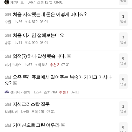
댓글
패치너트
Lv.67
조회 1272
08-01
처음 시작했는데 돈은 어떻게 버나요?
잡담
3
댓글
수훤
Lv.56
조회 872
08-01
처음 이게임 접해보는데요
잡담
7
댓글
방용
Lv.71
조회 900
08-01
업적(?) 하나 달성했습니다.
잡담
0
댓글
비가오네요
Lv.67
조회 648
추천 2
07-31
요즘 뚜레쥬르에서 밀어주는 복숭아 케이크 아시나
잡담
0
요?
댓글
셀레네가본체
Lv.74
조회 789
추천 1
07-31
지식크리스탈 질문
잡담
2
댓글
리버리버
Lv.46
조회 649
07-31
커미션으로 그린 여우라
잡담
0