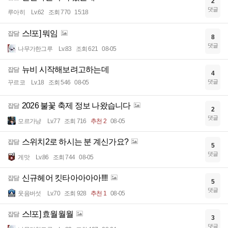
2
댓글
루아히
Lv.62
조회 770
15:18
스!포] 뭐임
잡담
8
댓글
나무가한그루
Lv.83
조회 621
08-05
뉴비 시작해보려고하는데
잡담
4
댓글
꾸르코
Lv.18
조회 546
08-05
2026 불꽃 축제 정보 나왔습니다
잡담
2
댓글
모르가냥
Lv.77
조회 716
추천 2
08-05
스위치2로 하시는 분 계신가요?
잡담
5
댓글
게맛
Lv.86
조회 744
08-05
신규헤어 킷타아아아아!!!!
잡담
5
댓글
웃음버섯
Lv.70
조회 928
추천 1
08-05
스!포] 효월월월
잡담
3
댓글