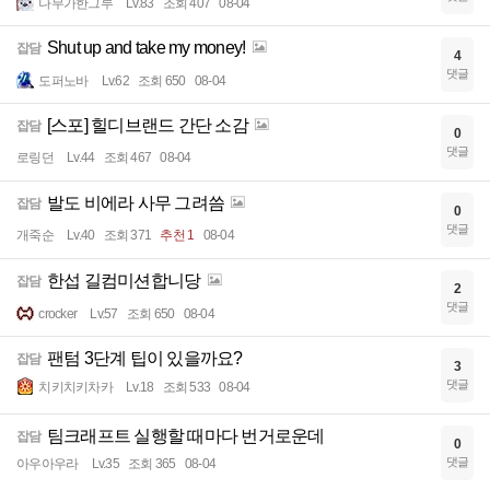
나무가한그루
Lv.83
조회 407
08-04
Shut up and take my money!
잡담
4
댓글
도퍼노바
Lv.62
조회 650
08-04
[스포] 힐디브랜드 간단 소감
잡담
0
댓글
로링던
Lv.44
조회 467
08-04
발도 비에라 사무 그려씀
잡담
0
댓글
개죽순
Lv.40
조회 371
추천 1
08-04
한섭 길컴미션합니당
잡담
2
댓글
crocker
Lv.57
조회 650
08-04
팬텀 3단계 팁이 있을까요?
잡담
3
댓글
치키치키차카
Lv.18
조회 533
08-04
팀크래프트 실행할 때마다 번거로운데
잡담
0
댓글
아우아우라
Lv.35
조회 365
08-04