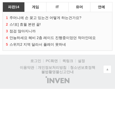
파판14
게임
IT
유머
연예
1
주머니에 손 꽂고 있는건 어떻게 하는건가요?
2
스!포] 효월 본편 끝!
3
점검 많아지니까
4
안뇽하세요 헤비 2층 레이드 진행중이었던 적마인데요
5
스위치2 지역 달라서 플레이 못하네
로그인
PC화면
퀵링크
설정
청소년보호정책
이용약관
개인정보처리방침
▲
불법촬영물신고안내
(주)
인
벤