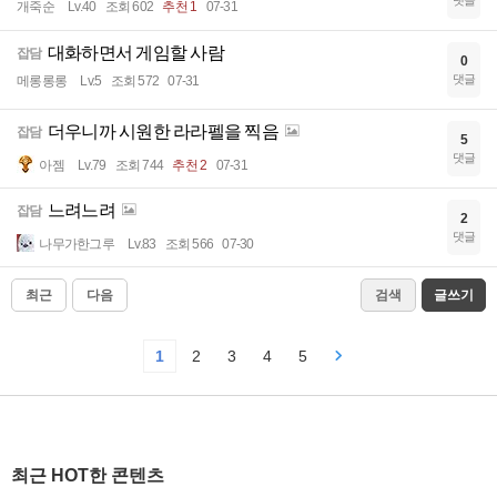
댓글
개죽순
Lv.40
조회 602
추천 1
07-31
대화하면서 게임할 사람
잡담
0
댓글
메롱롱롱
Lv.5
조회 572
07-31
더우니까 시원한 라라펠을 찍음
잡담
5
댓글
아젬
Lv.79
조회 744
추천 2
07-31
느려느려
잡담
2
댓글
나무가한그루
Lv.83
조회 566
07-30
최근
다음
검색
글쓰기
1
2
3
4
5
최근 HOT한 콘텐츠