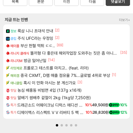
목록
본문
이전
다음
댓글보기
지금 뜨는 인벤
더보기+
[2]
룩삼 니니 초대석 안내
정보
[2]
주식 UFC라는 우정잉
클립
[69]
부산 헌혈 먹튀 ㄷㄷ..
메이플
[35]
똘끼형 다 좋은데 해외작업장 도와주는 짓은 좀 아니지않냐?
리니지 클래식
[14]
방금 일어난일
리니지M
프롤로그 테스트를 마치고.. (feat. 리아)
리밋제로
[1]
중국 CXMT, D램 매출 점유율 7%…글로벌 4위로 부상
해외겜
[3]
혹시 이 만화 아시는 분 계신가요
애니클립
농심 배홍동 비빔면 4입 (137g x16개)
핫딜
알배기 쌈배추 겉절이 2kg (1kg당 7,250원)
핫딜
드래곤소드 어웨이크닝 디럭스 에디션 DragonSword Awakening Deluxe Edition
10%
49,500원
10%
특가
디제이맥스 리스펙트 V V 리버티 5 팩 DJMAX RESPECT V V Liberty 5 Pack DLC
10%
26,820원
12%
특가