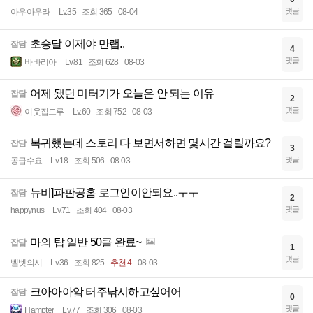
댓글
아우아우라
Lv.35
조회 365
08-04
초승달 이제야 만랩..
잡담
4
댓글
바바리아
Lv.81
조회 628
08-03
어제 됐던 미터기가 오늘은 안 되는 이유
잡담
2
댓글
이웃집드루
Lv.60
조회 752
08-03
복귀했는데 스토리 다 보면서하면 몇시간 걸릴까요?
잡담
3
댓글
공급수요
Lv.18
조회 506
08-03
뉴비]파판공홈 로그인이안되요..ㅜㅜ
잡담
2
댓글
happynus
Lv.71
조회 404
08-03
마의 탑 일반 50클 완료~
잡담
1
댓글
벨벳의시
Lv.36
조회 825
추천 4
08-03
크아아아앜 터주낚시하고싶어어
잡담
0
댓글
Hampter
Lv.77
조회 306
08-03