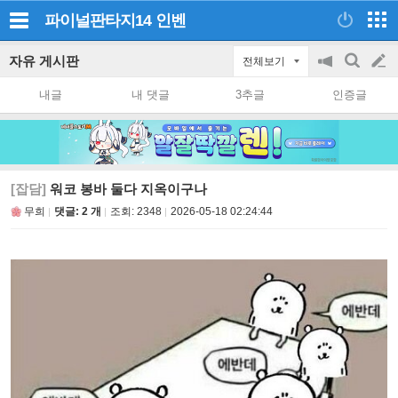
파이널판타지14
인벤
자유 게시판
전체보기
공
검
글
지
색
내글
내 댓글
3추글
인증글
on/off
쓰
기
[잡담]
워코 봉바 둘다 지옥이구나
무희
댓글: 2 개
조회:
2348
2026-05-18 02:24:44