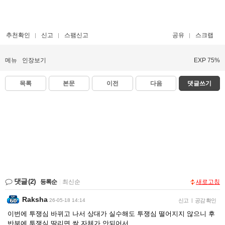
추천확인
신고
스팸신고
공유
스크랩
메뉴
인장보기
EXP 75%
목록
본문
이전
다음
댓글쓰기
댓글
(2)
등록순
|
최신순
새로고침
Raksha
26-05-18 14:14
신고
|
공감 확인
이번에 투쟁심 바뀌고 나서 상대가 실수해도 투쟁심 떨어지지 않으니 후
반부에 투쟁심 딸리면 쌈 자체가 안되어서