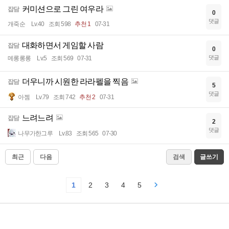
커미션으로 그린 여우라
잡담
0
댓글
개죽순
Lv.40
조회 598
추천 1
07-31
대화하면서 게임할 사람
잡담
0
댓글
메롱롱롱
Lv.5
조회 569
07-31
더우니까 시원한 라라펠을 찍음
잡담
5
댓글
아젬
Lv.79
조회 742
추천 2
07-31
느려느려
잡담
2
댓글
나무가한그루
Lv.83
조회 565
07-30
최근
다음
검색
글쓰기
1
2
3
4
5