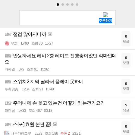
점검 많아지니까
잡담
0
댓글
무희
Lv.90
조회 80
15:27
안뇽하세요 헤비 2층 레이드 진행중이었던 적마인데
잡담
0
요
댓글
카파넬
Lv.9
조회 91
15:02
스위치2 지역 달라서 플레이 못하네
잡담
0
댓글
수족냉증
Lv.34
조회 91
13:49
주머니에 손 꽂고 있는건 어떻게 하는건가요?
잡담
5
댓글
파린님
Lv.33
조회 407
03:18
스!포] 효월 본편 끝!
잡담
0
댓글
나무가한그루
Lv.83
조회 186
추천 2
23:31