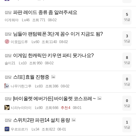
파판 레이드 종류 좀 알려주세요
잡담
5
댓글
이게뭐야
Lv.46
조회 771
08-02
님들아 팬텀웨폰 3단계 꼼수 이거 지금도 됨?
잡담
3
댓글
이웃집드루
Lv.60
조회 1140
08-02
이게임 한캐릭만 키우면 파티 못가나요?
잡담
8
댓글
솔이21
Lv.10
조회 950
08-02
스!포] 효월 진행중
잡담
0
댓글
나무가한그루
Lv.83
조회 386
08-02
[바이올렛 에버가든] 바이올렛 코스프레 ~
잡담
0
댓글
시라누이마이
Lv.80
조회 666
추천 4
08-01
스위치2판 파판14 설치 용량
잡담
1
댓글
우르프르가
Lv.34
조회 822
08-01