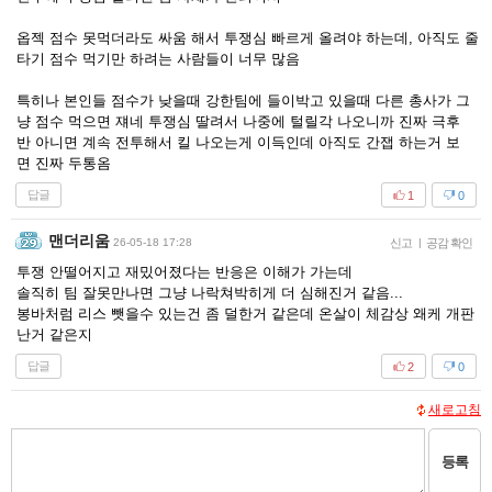
옵젝 점수 못먹더라도 싸움 해서 투쟁심 빠르게 올려야 하는데, 아직도 줄
타기 점수 먹기만 하려는 사람들이 너무 많음
특히나 본인들 점수가 낮을때 강한팀에 들이박고 있을때 다른 총사가 그
냥 점수 먹으면 쟤네 투쟁심 딸려서 나중에 털릴각 나오니까 진짜 극후
반 아니면 계속 전투해서 킬 나오는게 이득인데 아직도 간잽 하는거 보
면 진짜 두통옴
답글
1
0
맨더리움
26-05-18 17:28
신고
|
공감 확인
투쟁 안떨어지고 재밌어졌다는 반응은 이해가 가는데
솔직히 팀 잘못만나면 그냥 나락쳐박히게 더 심해진거 같음...
봉바처럼 리스 뺏을수 있는건 좀 덜한거 같은데 온살이 체감상 왜케 개판
난거 같은지
답글
2
0
새로고침
등록