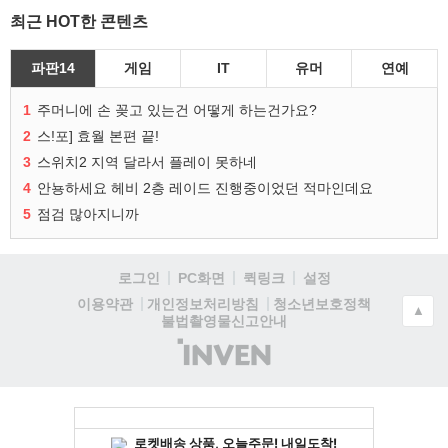
최근 HOT한 콘텐츠
파판14
게임
IT
유머
연예
1
주머니에 손 꽂고 있는건 어떻게 하는건가요?
2
스!포] 효월 본편 끝!
3
스위치2 지역 달라서 플레이 못하네
4
안뇽하세요 헤비 2층 레이드 진행중이었던 적마인데요
5
점검 많아지니까
로그인
PC화면
퀵링크
설정
청소년보호정책
이용약관
개인정보처리방침
▲
불법촬영물신고안내
(주)
인
벤