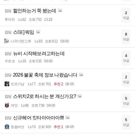
할인하는거 쭉 봤는데
잡담
2
댓글
루아히
Lv.62
조회 752
15:18
스!포] 뭐임
잡담
8
댓글
나무가한그루
Lv.83
조회 612
08-05
뉴비 시작해보려고하는데
잡담
4
댓글
꾸르코
Lv.18
조회 535
08-05
2026 불꽃 축제 정보 나왔습니다
잡담
2
댓글
모르가냥
Lv.77
조회 701
추천 2
08-05
스위치2로 하시는 분 계신가요?
잡담
5
댓글
게맛
Lv.86
조회 738
08-05
신규헤어 킷타아아아아!!!!
잡담
5
댓글
웃음버섯
Lv.70
조회 920
추천 1
08-05