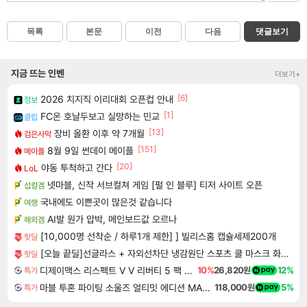
목록
본문
이전
다음
댓글보기
지금 뜨는 인벤
더보기+
[6]
2026 치지직 이리대회 오픈컵 안내
정보
[1]
FC온 호날두보고 실망하는 민교
클립
[13]
장비 올환 이후 약 7개월
검은사막
[151]
8월 9일 썬데이 메이플
메이플
[20]
야동 투척하고 간다
LoL
넷마블, 신작 서브컬쳐 게임 [펄 인 블루] 티저 사이트 오픈
섭컬겜
국내에도 이쁜곳이 많은것 같습니다
여행
AI발 원가 압박, 메인보드값 오르나
해외겜
[10,000명 선착순 / 하루1개 제한] ] 빌리스홈 캡슐세제200개
핫딜
[오늘 끝딜]선글라스 + 자외선차단 냉감원단 스포츠 쿨 마스크 화이트 1매입
핫딜
디제이맥스 리스펙트 V V 리버티 5 팩 DJMAX RESPECT V V Liberty 5 Pack DLC
10%
26,820원
12%
특가
마블 투혼 파이팅 소울즈 얼티밋 에디션 MARVEL Tokon Fighting Souls Ultimate Edition
118,000원
5%
특가