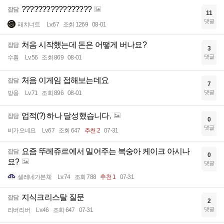
?????????????????
잡담
11
댓글
패치너트
Lv.67
조회 1269
08-01
처음 시작했는데 돈은 어떻게 버나요?
잡담
3
댓글
수훤
Lv.56
조회 869
08-01
처음 이게임 접해보는데요
잡담
7
댓글
방용
Lv.71
조회 896
08-01
업적(?) 하나 달성했습니다.
잡담
0
댓글
비가오네요
Lv.67
조회 647
추천 2
07-31
요즘 뚜레쥬르에서 밀어주는 복숭아 케이크 아시나
잡담
0
요?
댓글
셀레네가본체
Lv.74
조회 788
추천 1
07-31
지식크리스탈 질문
잡담
2
댓글
리버리버
Lv.46
조회 647
07-31