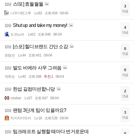
스!포] 효월월월
잡담
3
댓글
나무가한그루
Lv.83
조회 404
08-04
Shut up and take my money!
잡담
4
댓글
도퍼노바
Lv.62
조회 646
08-04
[스포] 힐디브랜드 간단 소감
잡담
0
댓글
로링던
Lv.44
조회 461
08-04
발도 비에라 사무 그려씀
잡담
0
댓글
개죽순
Lv.40
조회 368
추천 1
08-04
한섭 길컴미션합니당
잡담
2
댓글
crocker
Lv.57
조회 647
08-04
팬텀 3단계 팁이 있을까요?
잡담
3
댓글
치키치키차카
Lv.18
조회 528
08-04
팀크래프트 실행할 때마다 번거로운데
잡담
0