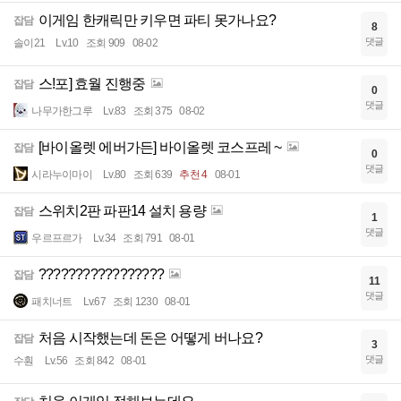
이게임 한캐릭만 키우면 파티 못가나요?
잡담
8
댓글
솔이21
Lv.10
조회 909
08-02
스!포] 효월 진행중
잡담
0
댓글
나무가한그루
Lv.83
조회 375
08-02
[바이올렛 에버가든] 바이올렛 코스프레 ~
잡담
0
댓글
시라누이마이
Lv.80
조회 639
추천 4
08-01
스위치2판 파판14 설치 용량
잡담
1
댓글
우르프르가
Lv.34
조회 791
08-01
?????????????????
잡담
11
댓글
패치너트
Lv.67
조회 1230
08-01
처음 시작했는데 돈은 어떻게 버나요?
잡담
3
댓글
수훤
Lv.56
조회 842
08-01