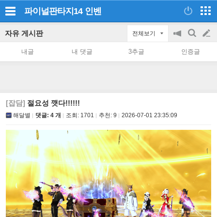
파이널판타지14
인벤
자유 게시판
전체보기
공
검
글
지
색
내글
내 댓글
3추글
인증글
on/off
쓰
기
[잡담]
절요성 깻다!!!!!!
해달별
댓글: 4 개
조회:
1701
추천:
9
2026-07-01 23:35:09