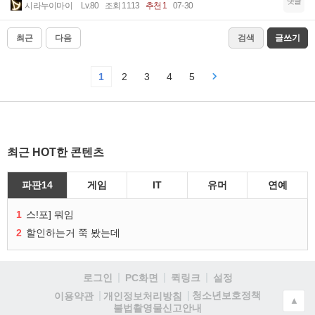
댓글
시라누이마이
Lv.80
조회 1113
추천 1
07-30
최근
다음
검색
글쓰기
1
2
3
4
5
최근 HOT한 콘텐츠
파판14
게임
IT
유머
연예
1
스!포] 뭐임
2
할인하는거 쭉 봤는데
로그인
PC화면
퀵링크
설정
청소년보호정책
이용약관
개인정보처리방침
▲
불법촬영물신고안내