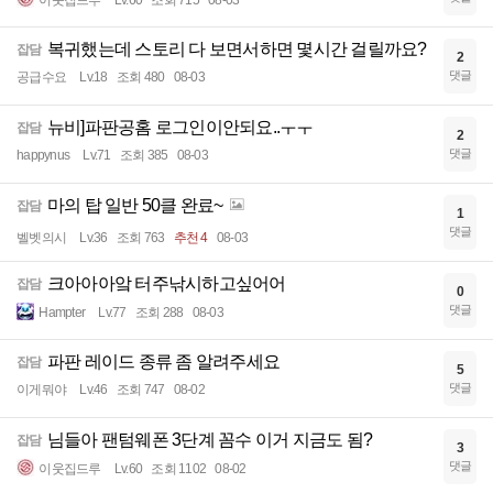
복귀했는데 스토리 다 보면서하면 몇시간 걸릴까요?
잡담
2
댓글
공급수요
Lv.18
조회 480
08-03
뉴비]파판공홈 로그인이안되요..ㅜㅜ
잡담
2
댓글
happynus
Lv.71
조회 385
08-03
마의 탑 일반 50클 완료~
잡담
1
댓글
벨벳의시
Lv.36
조회 763
추천 4
08-03
크아아아앜 터주낚시하고싶어어
잡담
0
댓글
Hampter
Lv.77
조회 288
08-03
파판 레이드 종류 좀 알려주세요
잡담
5
댓글
이게뭐야
Lv.46
조회 747
08-02
님들아 팬텀웨폰 3단계 꼼수 이거 지금도 됨?
잡담
3
댓글
이웃집드루
Lv.60
조회 1102
08-02