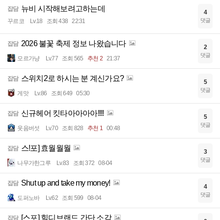
뉴비 시작해보려고하는데
잡담
4
댓글
꾸르코
Lv.18
조회 438
22:31
2026 불꽃 축제 정보 나왔습니다
잡담
2
댓글
모르가냥
Lv.77
조회 565
추천 2
21:37
스위치2로 하시는 분 계신가요?
잡담
5
댓글
게맛
Lv.86
조회 649
05:30
신규헤어 킷타아아아아!!!!
잡담
5
댓글
웃음버섯
Lv.70
조회 828
추천 1
00:48
스!포] 효월월월
잡담
3
댓글
나무가한그루
Lv.83
조회 372
08-04
Shut up and take my money!
잡담
4
댓글
도퍼노바
Lv.62
조회 599
08-04
[스포] 힐디브랜드 간단 소감
잡담