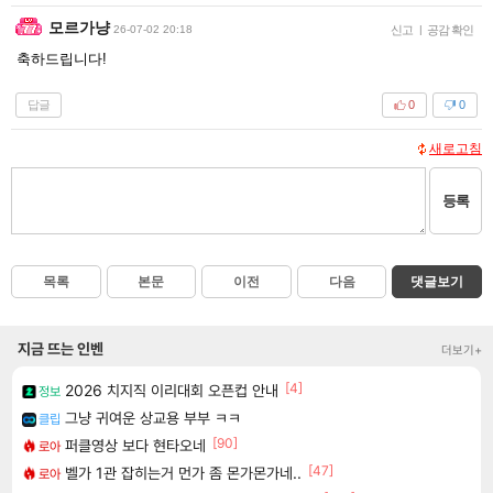
모르가냥
26-07-02 20:18
신고
|
공감 확인
축하드립니다!
답글
0
0
새로고침
등록
목록
본문
이전
다음
댓글보기
지금 뜨는 인벤
더보기+
[4]
2026 치지직 이리대회 오픈컵 안내
정보
그냥 귀여운 상교용 부부 ㅋㅋ
클립
[90]
퍼클영상 보다 현타오네
로아
[47]
벨가 1관 잡히는거 먼가 좀 몬가몬가네..
로아