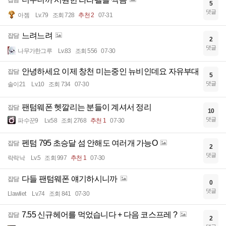
5
댓글
아젬
Lv.79
조회 728
추천 2
07-31
느려느려
잡담
2
댓글
나무가한그루
Lv.83
조회 556
07-30
안녕하세요 이제 창천 미는중인 뉴비인데요 자유부대
잡담
5
댓글
솔이21
Lv.10
조회 734
07-30
팬텀웨폰 헷깔리는 분들이 계셔서 정리
잡담
10
댓글
파수꾼9
Lv.58
조회 2768
추천 1
07-30
펜텀 795 초승달 섬 안해도 여러개 가능O
잡담
2
댓글
락락낙
Lv.5
조회 997
추천 1
07-30
다들 팬텀웨폰 얘기하시니까
잡담
0
댓글
Llawliet
Lv.74
조회 841
07-30
7.55 신규헤어를 먹었습니다 + 다음 코스프레 ?
잡담
2