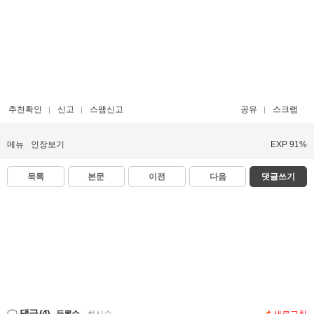
추천확인
신고
스팸신고
공유
스크랩
메뉴
인장보기
EXP 91%
목록
본문
이전
다음
댓글쓰기
댓글
(4)
등록순
|
최신순
새로고침