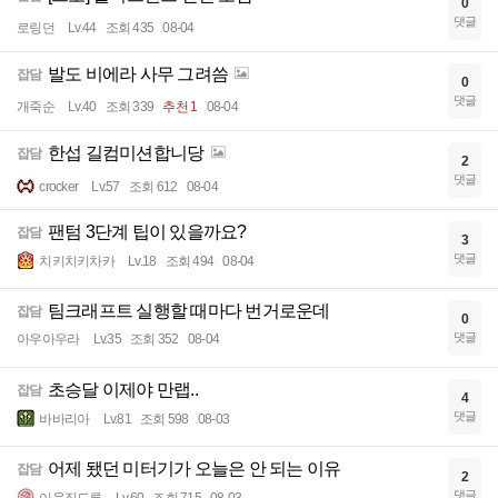
0
댓글
로링던
Lv.44
조회 435
08-04
발도 비에라 사무 그려씀
잡담
0
댓글
개죽순
Lv.40
조회 339
추천 1
08-04
한섭 길컴미션합니당
잡담
2
댓글
crocker
Lv.57
조회 612
08-04
팬텀 3단계 팁이 있을까요?
잡담
3
댓글
치키치키차카
Lv.18
조회 494
08-04
팀크래프트 실행할 때마다 번거로운데
잡담
0
댓글
아우아우라
Lv.35
조회 352
08-04
초승달 이제야 만랩..
잡담
4
댓글
바바리아
Lv.81
조회 598
08-03
어제 됐던 미터기가 오늘은 안 되는 이유
잡담
2
댓글
이웃집드루
Lv.60
조회 715
08-03