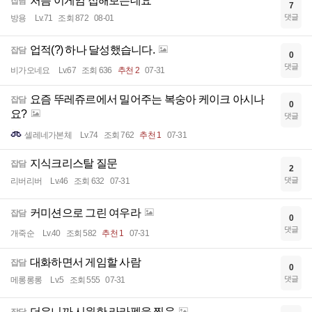
처음 이게임 접해보는데요
잡담
7
댓글
방용
Lv.71
조회 872
08-01
업적(?) 하나 달성했습니다.
잡담
0
댓글
비가오네요
Lv.67
조회 636
추천 2
07-31
요즘 뚜레쥬르에서 밀어주는 복숭아 케이크 아시나
잡담
0
요?
댓글
셀레네가본체
Lv.74
조회 762
추천 1
07-31
지식크리스탈 질문
잡담
2
댓글
리버리버
Lv.46
조회 632
07-31
커미션으로 그린 여우라
잡담
0
댓글
개죽순
Lv.40
조회 582
추천 1
07-31
대화하면서 게임할 사람
잡담
0
댓글
메롱롱롱
Lv.5
조회 555
07-31
더우니까 시원한 라라펠을 찍음
잡담