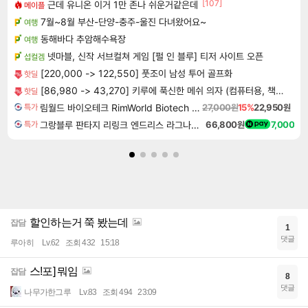
[107]
근데 유니온 이거 1만 존나 쉬운거같은데
메이플
7월~8월 부산-단양-충주-울진 다녀왔어요~
여행
동해바다 추암해수욕장
여행
넷마블, 신작 서브컬쳐 게임 [펄 인 블루] 티저 사이트 오픈
섭컬겜
[220,000 -> 122,550] 풋조이 남성 투어 골프화
핫딜
[86,980 -> 43,270] 키루에 푹신한 메쉬 의자 (컴퓨터용, 책상용, 사무용)
핫딜
림월드 바이오테크 RimWorld Biotech DLC
27,000원
15%
22,950원
특가
그랑블루 판타지 리링크 엔드리스 라그나로크 Granblue Fantasy Relink Endless Ragnarok
66,800원
7,000
특가
할인하는거 쭉 봤는데
잡담
1
댓글
루아히
Lv.62
조회 432
15:18
스!포] 뭐임
잡담
8
댓글
나무가한그루
Lv.83
조회 494
23:09