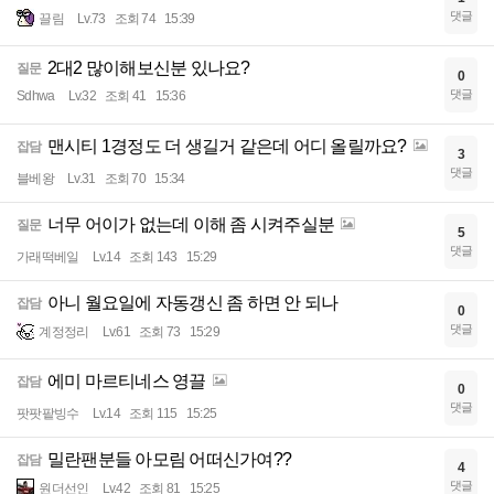
댓글
끌림
Lv.73
조회 74
15:39
2대2 많이해보신분 있나요?
질문
0
댓글
Sdhwa
Lv.32
조회 41
15:36
맨시티 1경정도 더 생길거 같은데 어디 올릴까요?
잡담
3
댓글
블베왕
Lv.31
조회 70
15:34
너무 어이가 없는데 이해 좀 시켜주실분
질문
5
댓글
가래떡베일
Lv.14
조회 143
15:29
아니 월요일에 자동갱신 좀 하면 안 되나
잡담
0
댓글
계정정리
Lv.61
조회 73
15:29
에미 마르티네스 영끌
잡담
0
댓글
팟팟팥빙수
Lv.14
조회 115
15:25
밀란팬분들 아모림 어떠신가여??
잡담
4
댓글
원더선인
Lv.42
조회 81
15:25