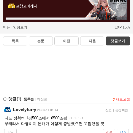
프랑코바레시
메뉴
인장보기
EXP 15%
목록
본문
이전
다음
댓글쓰기
댓글
(1)
등록순
|
최신순
새로고침
Lovelyfurry
26-06-11 01:14
신고
|
공감 확인
나도 정확히 1경500조에서 6500조됨 ㅋㅋㅋㅋ
부캐라서 다행이지 본캐가 이렇게 증발했으면 꼬접했을 긋
답글
0
0