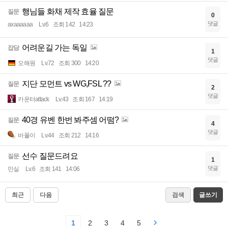
행님들 화채 제작 효율 질문
질문
0
댓글
axaaaaaa
Lv.6
조회 142
14:23
어려운길 가는 독일
잡담
1
댓글
오해원
Lv.72
조회 300
14:20
지단 모먼트 vs WG,FSL ??
질문
2
댓글
카운터attack
Lv.43
조회 167
14:19
40경 유벤 한번 봐주셈 어떰?
질문
4
댓글
바풀이
Lv.44
조회 212
14:16
선수 질문드려요
질문
1
댓글
민실
Lv.6
조회 141
14:06
최근
다음
검색
글쓰기
1
2
3
4
5