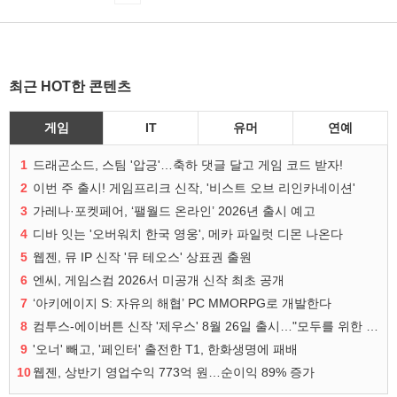
최근 HOT한 콘텐츠
게임
IT
유머
연예
1
드래곤소드, 스팀 '압긍'…축하 댓글 달고 게임 코드 받자!
2
이번 주 출시! 게임프리크 신작, '비스트 오브 리인카네이션'
3
가레나·포켓페어, ‘팰월드 온라인’ 2026년 출시 예고
4
디바 잇는 '오버워치 한국 영웅', 메카 파일럿 디몬 나온다
5
웹젠, 뮤 IP 신작 '뮤 테오스' 상표권 출원
6
엔씨, 게임스컴 2026서 미공개 신작 최초 공개
7
‘아키에이지 S: 자유의 해협’ PC MMORPG로 개발한다
8
컴투스-에이버튼 신작 '제우스' 8월 26일 출시…"모두를 위한 경쟁"
9
'오너' 빼고, '페인터' 출전한 T1, 한화생명에 패배
10
웹젠, 상반기 영업수익 773억 원…순이익 89% 증가