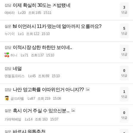
이제 확실히 30도는 ㅈ밥됐네
잡담
3
댓글
얘봐라
Lv.20
조회 185
15:11
fsl 이언러시 11카 떴는데 얼마까지 오를까요?
질문
5
댓글
누기이
Lv.1
조회 122
15:10
이적시장 상한 하한만 보이네..
잡담
2
댓글
허니
Lv.71
조회 137
15:10
네덜
잡담
0
댓글
덴젤둠프리스
Lv.45
조회 69
15:10
나만 망고확률 이따위인거 아니지??
잡담
1
댓글
골드라벨
Lv.87
조회 219
15:08
혹시 이거 주실 수 있으신분...
질문
0
댓글
가래떡베일
Lv.14
조회 163
15:07
바르샤 원톱추천
질문