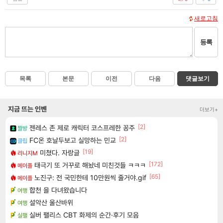
새로고침
등록
목록
본문
이전
다음
댓글보기
지금 뜨는 인벤
더보기+
[2]
젠레스 존 제로 캐릭터 코스프레한 꽁주
짤방
[2]
FC온 호날두보고 실망하는 민교
클립
[19]
미쳤다. 자랑글
리니지M
[172]
태극기 또 거꾸로 해놨네 미친것들 ㅋㅋㅋ
메이플
[65]
노진구: 전 국민한테 10만원씩 줄거야.gif
메이플
합천 을 다녀왔습니다
여행
설악산 울산바위
여행
실버 팰리스 CBT 화제의 순간·후기 모음
실팰