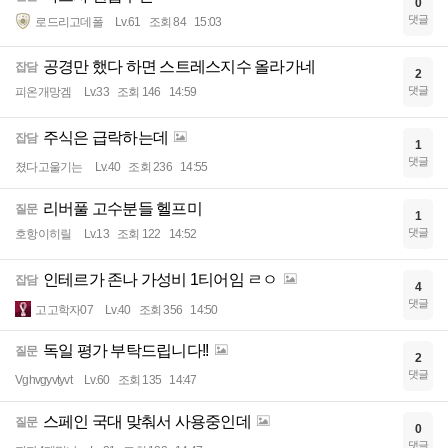
0
댓글
로드리고데폴
Lv.61
조회 84
15:03
공경만 했다 하면 스트레스지수 올라가네
잡담
2
댓글
피온개망겜
Lv.33
조회 146
14:59
주식은 급락하는데
잡담
1
댓글
졌다고울기는
Lv.40
조회 236
14:55
리버풀 고수분들 헬프미
질문
1
댓글
호항이히릴
Lv.13
조회 122
14:52
인테르가 존나 가성비 1티어임 ㄹㅇ
잡담
4
댓글
고고학자07
Lv.40
조회 356
14:50
독일 평가 부탁드립니다!!
질문
2
댓글
Vghvgyvtyvt
Lv.60
조회 135
14:47
스페인 국대 맞춰서 사용중인데
질문
0
댓글