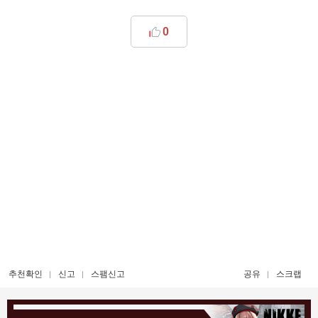
0
추천확인
신고
스팸신고
공유
스크랩