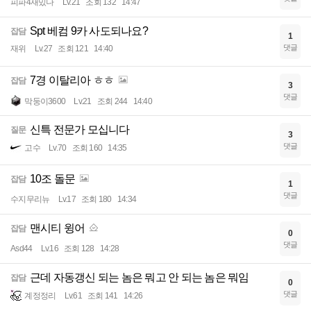
피파4재밌나
Lv.21
조회 132
14:47
Spt 베컴 9카 사도되나요?
잡담
1
댓글
재위
Lv.27
조회 121
14:40
7경 이탈리아 ㅎㅎ
잡담
3
댓글
막둥이3600
Lv.21
조회 244
14:40
신특 전문가 모십니다
질문
3
댓글
고수
Lv.70
조회 160
14:35
10조 돌문
잡담
1
댓글
수지무리뉴
Lv.17
조회 180
14:34
맨시티 윙어
잡담
0
댓글
Asd44
Lv.16
조회 128
14:28
근데 자동갱신 되는 놈은 뭐고 안 되는 놈은 뭐임
잡담
0
댓글
계정정리
Lv.61
조회 141
14:26