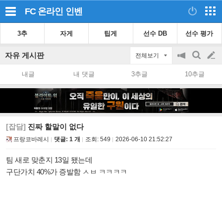
FC 온라인
인벤
3추
자게
팁게
선수 DB
선수 평가
자유 게시판
전체보기
공
검
글
지
색
내글
내 댓글
3추글
10추글
on/off
쓰
기
[잡담]
진짜 할말이 없다
프랑코바레시
댓글: 1 개
조회:
549
2026-06-10 21:52:27
팀 새로 맞춘지 13일 됐는데
구단가치 40%가 증발함 ㅅㅂ ㅋㅋㅋㅋ