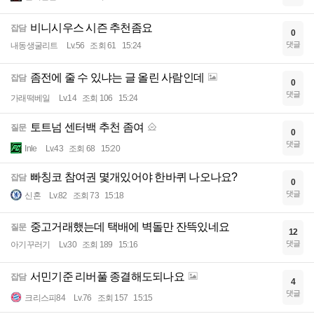
비니시우스 시즌 추천좀요
잡담
0
댓글
내동생굴리트
Lv.56
조회 61
15:24
좀전에 줄 수 있냐는 글 올린 사람인데
잡담
0
댓글
가래떡베일
Lv.14
조회 106
15:24
토트넘 센터백 추천 좀여
질문
0
댓글
Inle
Lv.43
조회 68
15:20
빠칭코 참여권 몇개있어야 한바퀴 나오나요?
잡담
0
댓글
신혼
Lv.82
조회 73
15:18
중고거래했는데 택배에 벽돌만 잔뜩있네요
질문
12
댓글
아기꾸러기
Lv.30
조회 189
15:16
서민기준 리버풀 종결해도되나요
잡담
4
댓글
크리스피84
Lv.76
조회 157
15:15