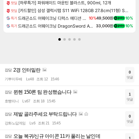
[하루특가] 파워에이드 마운틴 블라스트, 900ml, 12개
핫딜
[카드할인] 삼성 갤럭시탭 S11 WiFi 128GB 27.8cm(11형) S펜포함 태블릿PC
핫딜
드래곤소드 어웨이크닝 디럭스 에디션 DragonSword Awakening Deluxe Edition
10%
49,500원
10%
특가
드래곤소드 어웨이크닝 DragonSword Awakening
33,000원
10%
특가
2경 인터밀란
잡담
0
댓글
기뿌미두배
Lv.48
조회 12
15:46
뮌헨 150론 팀 완성했습니다
잡담
1
댓글
호빵띠니
Lv.67
조회 18
15:45
제발 골라주세요 부탁드립니다
잡담
0
댓글
강화노답게임
Lv.6
조회 21
15:45
오늘 복귀/신규 아이콘 11카 풀리는 날인데
잡담
1