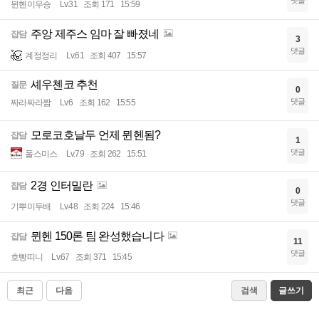
댓글
뮌헨이우승
Lv.31
조회 171
15:59
주앙 제주스 임마 잘 빠졌네
잡담
3
댓글
계정정리
Lv.61
조회 407
15:57
셰우첸코 추천
질문
0
댓글
짜라짜라짬
Lv.6
조회 162
15:55
모로코호날두 언제 뮌헨됨?
잡담
1
댓글
폴스미스
Lv.79
조회 262
15:51
2경 인터밀란
잡담
0
댓글
기뿌미두배
Lv.48
조회 224
15:46
뮌헨 150론 팀 완성했습니다
잡담
11
댓글
호빵띠니
Lv.67
조회 371
15:45
최근
다음
검색
글쓰기