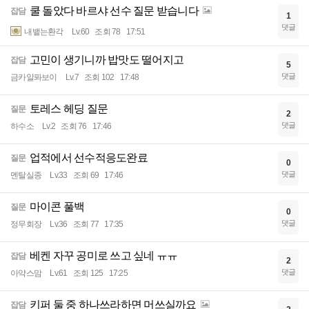
쿨 돌았다 바르샤 선수 질문 받습니다
잡담
1
댓글
내뱉는환각
Lv.60
조회 78
17:51
고민이 생기니까 밥맛도 떨어지고
잡담
5
댓글
금카알퐈보이
Lv.7
조회 102
17:48
토레스 헤딩 질문
질문
2
댓글
하수소
Lv.2
조회 76
17:46
업적에서 선수적응도완료
질문
0
댓글
멘탈실종
Lv.33
조회 69
17:46
마이콘 풀백
질문
0
댓글
정무회장
Lv.36
조회 77
17:35
베켄 자꾸 공미로 쓰고 싶네 ㅠㅠ
잡담
2
댓글
아약스맘
Lv.61
조회 125
17:25
키퍼 둘 중 하나쓰라하면 머쓰실까요
잡담