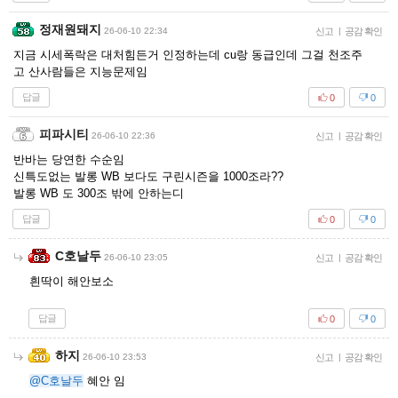
정재원돼지
26-06-10 22:34
신고
|
공감 확인
지금 시세폭락은 대처힘든거 인정하는데 cu랑 동급인데 그걸 천조주
고 산사람들은 지능문제임
답글
0
0
피파시티
26-06-10 22:36
신고
|
공감 확인
반바는 당연한 수순임
신특도없는 발롱 WB 보다도 구린시즌을 1000조라??
발롱 WB 도 300조 밖에 안하는디
답글
0
0
C호날두
26-06-10 23:05
신고
|
공감 확인
흰딱이 해안보소
답글
0
0
하지
26-06-10 23:53
신고
|
공감 확인
@C호날두
혜안 임