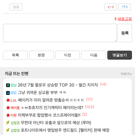
답글
0
0
새로고침
등록
목록
본문
이전
다음
댓글보기
지금 뜨는 인벤
더보기+
[14]
26년 7월 팔로우 상승량 TOP 30 - 월간 치지직
잡담
그냥 귀여운 상교용 부부 ㅋㅋ
클립
[17]
페이커가 미리 알려준 방출순서 ㄷㄷㄷㄷ
LoL
[103]
ㅅㅂ츄츄지지 인기캐릭터 왜이러는데?
메이플
[2]
이케부쿠로 팝업행사 코스프레이어들!!
이환
무한대 아난타 유출과 앞으로의 예상 (루머)
섭컬겜
포트나이트에서 명일방주 엔드필드 [펠리카] 판매 예정
섭컬겜