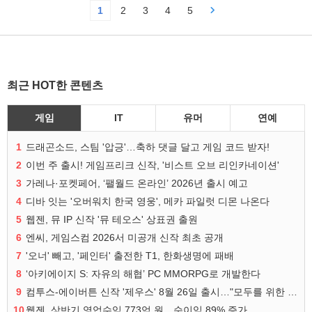
1
2
3
4
5
최근 HOT한 콘텐츠
게임
IT
유머
연예
1
드래곤소드, 스팀 '압긍'…축하 댓글 달고 게임 코드 받자!
2
이번 주 출시! 게임프리크 신작, '비스트 오브 리인카네이션'
3
가레나·포켓페어, ‘팰월드 온라인’ 2026년 출시 예고
4
디바 잇는 '오버워치 한국 영웅', 메카 파일럿 디몬 나온다
5
웹젠, 뮤 IP 신작 '뮤 테오스' 상표권 출원
6
엔씨, 게임스컴 2026서 미공개 신작 최초 공개
7
'오너' 빼고, '페인터' 출전한 T1, 한화생명에 패배
8
‘아키에이지 S: 자유의 해협’ PC MMORPG로 개발한다
9
컴투스-에이버튼 신작 '제우스' 8월 26일 출시…"모두를 위한 경쟁"
10
웹젠, 상반기 영업수익 773억 원…순이익 89% 증가