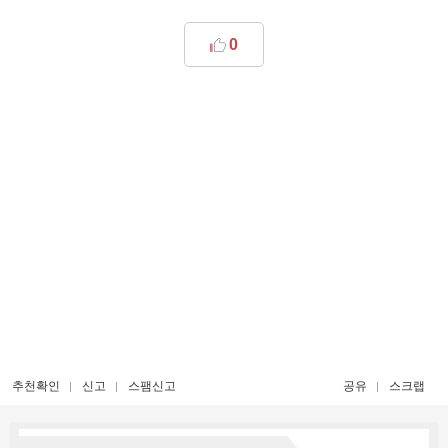
0
추천확인
신고
스팸신고
공유
스크랩