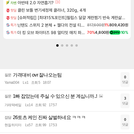
[3]
아반테 2.0 자연흡기?
차벤
클린 보틀 변기세정제 클리너, 320g, 4개
핫딜
[슈퍼적립[] [최대15%포인트]필립스 달걀 계란찜기 반숙 계란삶는기계 에그쿠커 멀티쿠커 호빵 고구마찜기 3000시리즈 HD9137/90
핫딜
닌텐도 스위치 2 본체 + 젤다의 전설 티어스 오브 더 킹덤 닌텐도 스위치 2 에디션 + 젤다의 전설 브레스 오브 더 와일드 닌텐도 스위치 2 에디션 번들
817,600원
1%
809,420원
특가
더 킹 오브 파이터즈 98 얼티밋 매치 파이널 에디션 THE KING OF FIGHTERS 98 ULTIMATE MATCH FINAL EDITION
70%
4,800원
10%
특가
가격대비 ovr 잘나오는팀
질문
0
댓글
Yamal304
Lv.1
조회 5
18:07
1빠 잡았는데 주실 수 있으신 분 계십니까..!
질문
3
댓글
가래떡베일
Lv.14
조회 92
17:57
26토츠 케인 진짜 살벌하네요 ㅋㅋㅋ
잡담
0
댓글
현질하지마
Lv.57
조회 99
17:53