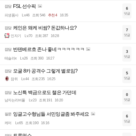
FSL 선수픽
잡담
6
댓글
피생폼사
Lv.46
조회 546
추천 4
16:35
케인은 왜케 비쌈? 돈값하나요?
잡담
7
댓글
인자기
Lv.70
조회 287
16:28
반덴베르흐 존나 좋네ㅋㅋㅋㅋㅋㅋ
잡담
3
댓글
테슬라x
Lv.26
조회 393
16:27
모굴 8카 공격수 그렇게 별로임?
잡담
5
댓글
잠쥐
Lv.44
조회 235
16:25
노신특 백금으로도 챌은 가던데
잡담
0
댓글
남자는리버풀
Lv.23
조회 191
16:20
잉글고수형님들 서민잉글좀 봐주세요
질문
6
댓글
케머
Lv.65
조회 190
16:16
트루먼쇼
잡담