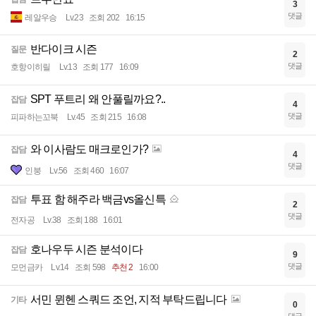
3
댓글
레알우승
Lv.23
조회 202
16:15
반다이크 시즌
질문
2
댓글
호항이히릴
Lv.13
조회 177
16:09
SPT 푸트리 왜 안풀릴까요?..
잡담
4
댓글
피파하는꼬북
Lv.45
조회 215
16:08
와 이사람도 매크로인가?
잡담
4
댓글
인붕
Lv.56
조회 460
16:07
투표 함 해주라 백금vs올신특
잡담
2
댓글
전자공
Lv.38
조회 188
16:01
호나우두 시즌 분석이다
잡담
9
댓글
모먼금카
Lv.14
조회 598
추천 2
16:00
서민 뮌헨 스쿼드 조언, 지적 부탁드립니다
기타
0