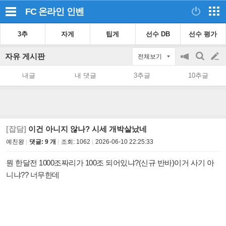
FC 온라인
인벤
3추
자게
팁게
선수 DB
선수 평가
자유 게시판
전체보기
공
검
글
지
색
내글
내 댓글
3추글
10추글
on/off
쓰
기
[잡담]
이건 아니지 않나? 시세 개박살났네
예친왕
댓글: 9 개
조회:
1062
2026-06-10 22:25:33
뭔 한달전 1000조짜리가 100조 되어있냐?(신규 반바)이거 사기 아
니냐?? 너무한데