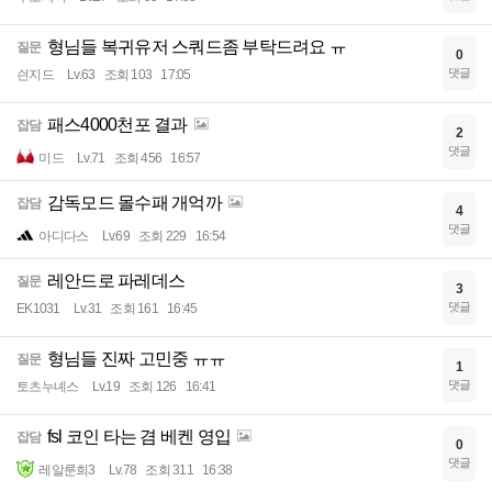
형님들 복귀유저 스쿼드좀 부탁드려요 ㅠ
질문
0
댓글
싄지드
Lv.63
조회 103
17:05
패스4000천포 결과
잡담
2
댓글
미드
Lv.71
조회 456
16:57
감독모드 몰수패 개억까
잡담
4
댓글
아디다스
Lv.69
조회 229
16:54
레안드로 파레데스
질문
3
댓글
EK1031
Lv.31
조회 161
16:45
형님들 진짜 고민중 ㅠㅠ
질문
1
댓글
토츠누녜스
Lv.19
조회 126
16:41
fsl 코인 타는 겸 베켄 영입
잡담
0
댓글
레알룬희3
Lv.78
조회 311
16:38