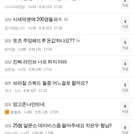
2
댓글
스나이퍼진임
Lv.43
조회 133
17:20
시세덕분에 200경돌파ㅎ
잡담
4
댓글
김기배입니다
Lv.46
조회 322
17:18
토츠 주앙페드루 돈값하나요??
잡담
5
댓글
윤석열
Lv.88
조회 191
17:16
진짜 라인브 너프 하지 마라
잡담
4
댓글
깊은숲
Lv.51
조회 240
17:12
브라질 스쿼드 둘중 어느걸로 할까요?
질문
5
댓글
건너
Lv.1
조회 107
17:12
망고존나안뜨네
잡담
0
댓글
왕벌독
Lv.60
조회 126
17:09
25챔 알폰소 데이비스좀 팔아주세요 차은우 형님!!
잡담
0
댓글
수도사이
Lv.27
조회 95
17:08