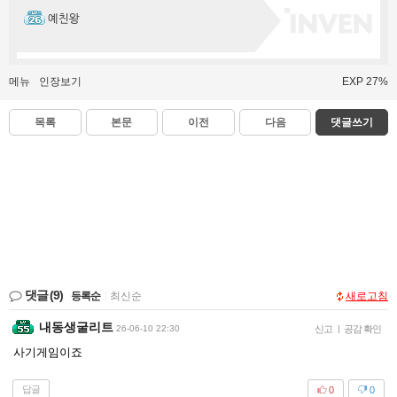
예친왕
메뉴
인장보기
EXP 27%
목록
본문
이전
다음
댓글쓰기
댓글
(9)
등록순
|
최신순
새로고침
내동생굴리트
26-06-10 22:30
신고
|
공감 확인
사기게임이죠
답글
0
0