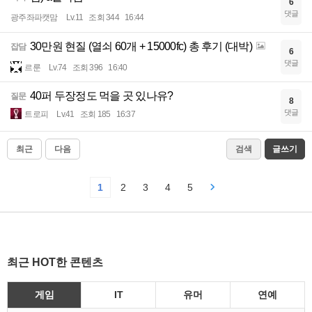
6
댓글
광주좌파캣맘
Lv.11
조회 344
16:44
30만원 현질 (열쇠 60개 + 15000fc) 총 후기 (대박)
잡담
6
댓글
르룬
Lv.74
조회 396
16:40
40퍼 두장정도 먹을 곳 있나유?
질문
8
댓글
트로피
Lv.41
조회 185
16:37
최근
다음
검색
글쓰기
1
2
3
4
5
최근 HOT한 콘텐츠
게임
IT
유머
연예