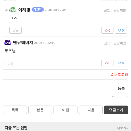
이쟤명
26-06-10 22:42
신고
|
공감 확인
ㄱㅅ
답글
0
0
맨유해버지
26-06-10 22:49
신고
|
공감 확인
무조날
답글
0
0
새로고침
등록
목록
본문
이전
다음
댓글보기
지금 뜨는 인벤
더보기+