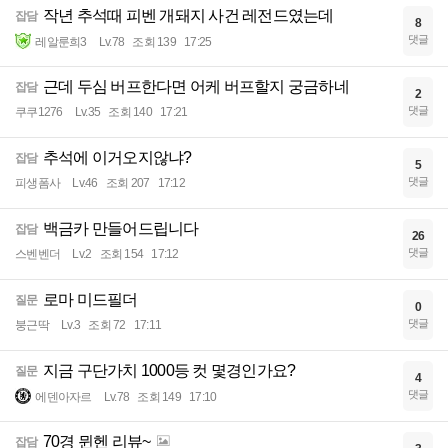
작년 추석때 피벤 개돼지 사건 레전드였는데
잡담
8
댓글
레알룬희3
Lv.78
조회 139
17:25
근데 두심 버프한다면 어케 버프할지 궁금하네
잡담
2
댓글
쿠쿠1276
Lv.35
조회 140
17:21
추석에 이거오지않냐?
잡담
5
댓글
피생폼사
Lv.46
조회 207
17:12
백금카 만들어드립니다
잡담
26
댓글
스벤벤더
Lv.2
조회 154
17:12
로마 미드필더
질문
0
댓글
붕근딱
Lv.3
조회 72
17:11
지금 구단가치 1000등 컷 몇경인가요?
질문
4
댓글
에덴아자르
Lv.78
조회 149
17:10
70경 뮌헨 리뷰~
잡담