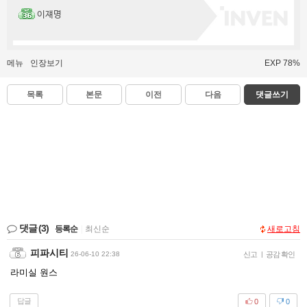
이쟤명
메뉴
인장보기
EXP 78%
목록
본문
이전
다음
댓글쓰기
댓글
(3)
등록순
|
최신순
새로고침
피파시티
26-06-10 22:38
신고
|
공감 확인
라미실 원스
답글
0
0