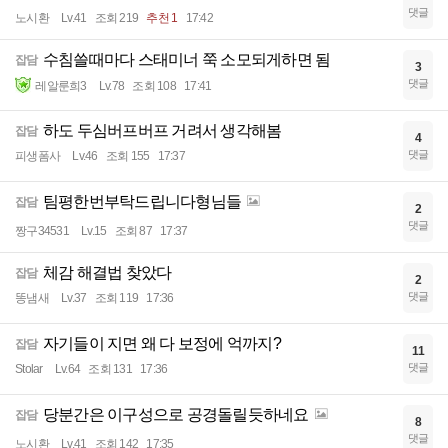
댓글
노시환
Lv.41
조회 219
추천 1
17:42
수침쓸때마다 스태미너 쭉 소모되게하면 됨
잡담
3
댓글
레알룬희3
Lv.78
조회 108
17:41
하도 두심버프버프 거려서 생각해봄
잡담
4
댓글
피생폼사
Lv.46
조회 155
17:37
팀평한번부탁드립니다형님들
잡담
2
댓글
짱구34531
Lv.15
조회 87
17:37
체감 해결법 찾았다
잡담
2
댓글
똥냄새
Lv.37
조회 119
17:36
자기들이 지면 왜 다 보정에 억까지?
잡담
11
댓글
Stolar
Lv.64
조회 131
17:36
당분간은 이구성으로 공경돌릴듯하네요
잡담
8
댓글
노시환
Lv.41
조회 142
17:35