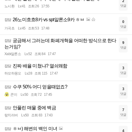
2
댓글
노시환
Lv.41
조회 26
17:55
26노미흐흐8카 vs spt알론소9카 ㅎㅂ
잡담
0
댓글
가곡초
Lv.45
조회 53
17:48
궁금해서 그러는데 화폐개혁을 어떠한 방식으로 한다
잡담
9
는거임?
댓글
Xabi알론소
Lv.52
조회 84
17:47
진짜 배율 미쳤냐? 열쇠왜함
잡담
3
댓글
하모하몽오
Lv.28
조회 115
17:47
수쿠 50% 어디 얻을때없죠?
잡담
3
댓글
콘이
Lv.50
조회 72
17:45
안풀린 매물 중에 백금
잡담
7
댓글
랖치러버
Lv.50
조회 83
17:43
ㅎㅂ) 해변의 백인 미녀
잡담
4