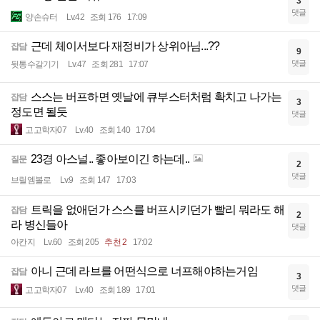
3
댓글
양손슈터
Lv.42
조회 176
17:09
근데 체이서보다 재정비가 상위아님...??
잡담
9
댓글
뒷통수갈기기
Lv.47
조회 281
17:07
스스는 버프하면 옛날에 큐부스터처럼 확치고 나가는
잡담
3
정도면 될듯
댓글
고고학자07
Lv.40
조회 140
17:04
23경 아스널.. 좋아보이긴 하는데..
질문
2
댓글
브릴엠볼로
Lv.9
조회 147
17:03
트릭을 없애던가 스스를 버프시키던가 빨리 뭐라도 해
잡담
2
라 병신들아
댓글
아칸지
Lv.60
조회 205
추천 2
17:02
아니 근데 라브를 어떤식으로 너프해야하는거임
잡담
3
댓글
고고학자07
Lv.40
조회 189
17:01