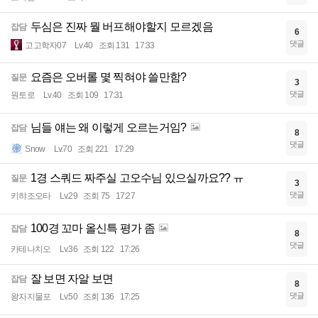
두심은 진짜 뭘 버프해야할지 모르겠음
잡담
6
댓글
고고학자07
Lv.40
조회 131
17:33
요즘은 오버롤 몇 찍혀야 쓸만함?
질문
3
댓글
원토로
Lv.40
조회 109
17:31
님들 얘는 왜 이렇게 오르는거임?
잡담
8
댓글
Snow
Lv.70
조회 221
17:29
1경 스쿼드 짜주실 고오수님 있으실까요?? ㅠ
질문
3
댓글
키햐조오타
Lv.29
조회 75
17:27
100경 꼬마 올신특 평가 좀
잡담
8
댓글
카테나치오
Lv.36
조회 122
17:26
잘 보면 자알 보면
잡담
8
댓글
왕자지물포
Lv.50
조회 136
17:25