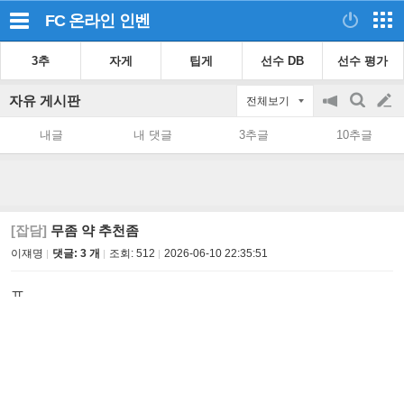
FC 온라인
인벤
3추
자게
팁게
선수 DB
선수 평가
자유 게시판
전체보기
공
검
글
지
색
내글
내 댓글
3추글
10추글
on/off
쓰
기
[잡담]
무좀 약 추천좀
이쟤명
댓글: 3 개
조회:
512
2026-06-10 22:35:51
ㅠ