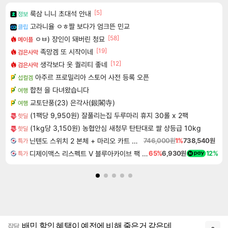
[5]
룩삼 니니 초대석 안내
정보
고라니율 ㅇㅎ짤 보다가 엄크뜬 민교
클립
[58]
ㅇㅂ) 장인이 돼버린 청묘
메이플
[19]
족망겜 또 시작이네
검은사막
[12]
생각보다 옷 퀄리티 좋네
검은사막
아주르 프로밀리아 스토어 사전 등록 오픈
섭컬겜
합천 을 다녀왔습니다
여행
교토단풍(23) 은각사(銀閣寺)
여행
(1팩당 9,950원) 잘풀리는집 두루마리 휴지 30롤 x 2팩
핫딜
(1kg당 3,150원) 농협안심 새청무 탄탄대로 쌀 상등급 10kg
핫딜
닌텐도 스위치 2 본체 + 마리오 카트 월드
746,000원
1%
738,540원
특가
디제이맥스 리스펙트 V 블루아카이브 팩 DJMAX RESPECT V Blue Archive Pack DLC
65%
6,930원
12%
특가
배민 할인 혜택이 예전에 비해 줄은거 같은데
잡담