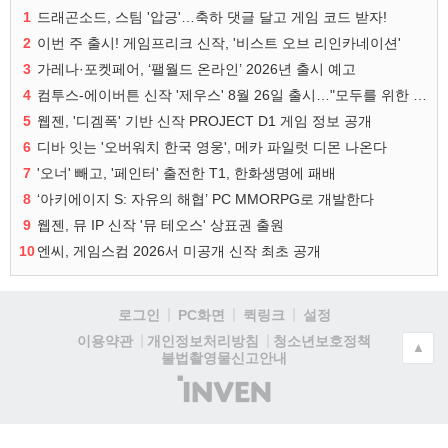
1
드래곤소드, 스팀 '압긍'…축하 댓글 달고 게임 코드 받자!
2
이번 주 출시! 게임프리크 신작, '비스트 오브 리인카네이션'
3
가레나·포켓페어, ‘팰월드 온라인’ 2026년 출시 예고
4
컴투스-에이버튼 신작 '제우스' 8월 26일 출시…"모두를 위한 경쟁"
5
웹젠, '디겜폭' 기반 신작 PROJECT D1 게임 정보 공개
6
디바 잇는 '오버워치 한국 영웅', 메카 파일럿 디몬 나온다
7
'오너' 빼고, '페인터' 출전한 T1, 한화생명에 패배
8
‘아키에이지 S: 자유의 해협’ PC MMORPG로 개발한다
9
웹젠, 뮤 IP 신작 '뮤 테오스' 상표권 출원
10
엔씨, 게임스컴 2026서 미공개 신작 최초 공개
로그인
PC화면
퀵링크
설정
청소년보호정책
이용약관
개인정보처리방침
▲
불법촬영물신고안내
(주)
인
벤