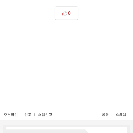
0
추천확인
신고
스팸신고
공유
스크랩