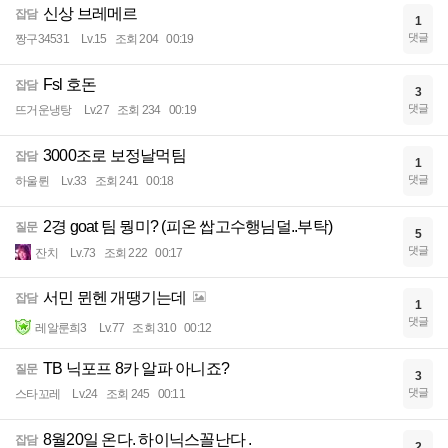
신상 브레메르
잡담
1
댓글
짱구34531
Lv.15
조회 204
00:19
Fsl 호돈
잡담
3
댓글
뜨거운냉탕
Lv.27
조회 234
00:19
3000조로 보정날먹팀
잡담
1
댓글
하울륀
Lv.33
조회 241
00:18
2경 goat 팀 뭥미? (피온 쌉고수행님덜..부탁)
질문
5
댓글
잔치
Lv.73
조회 222
00:17
서민 뮌헨 개땡기는데
잡담
1
댓글
레알룬희3
Lv.77
조회 310
00:12
TB 닉포프 8카 알파 아니죠?
질문
3
댓글
스타꼬레
Lv.24
조회 245
00:11
8월20일 온다. 하이닉스꼴난다 .
잡담
2