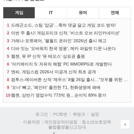
게임
IT
유머
연예
1
드래곤소드, 스팀 '압긍'…축하 댓글 달고 게임 코드 받자!
2
이번 주 출시! 게임프리크 신작, '비스트 오브 리인카네이션'
3
가레나·포켓페어, ‘팰월드 온라인’ 2026년 출시 예고
4
디바 잇는 '오버워치 한국 영웅', 메카 파일럿 디몬 나온다
5
웹젠, 뮤 IP 신작 '뮤 테오스' 상표권 출원
6
‘아키에이지 S: 자유의 해협’ PC MMORPG로 개발한다
7
엔씨, 게임스컴 2026서 미공개 신작 최초 공개
8
컴투스-에이버튼 신작 '제우스' 8월 26일 출시…"모두를 위한 경쟁"
9
'오너' 빼고, '페인터' 출전한 T1, 한화생명에 패배
10
웹젠, 상반기 영업수익 773억 원…순이익 89% 증가
로그인
PC화면
퀵링크
설정
청소년보호정책
이용약관
개인정보처리방침
▲
불법촬영물신고안내