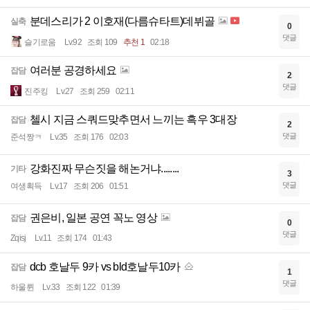
분데스리가 2 이호재(다름슈타트)데뷔골
실축
0
댓글
슬기로움
Lv.92
조회 109
추천 1
02:18
여러분 공경하세요
잡담
2
댓글
진주킹
Lv.27
조회 259
02:11
첼시 지금 스쿼드맞추면서 느끼는 흑우 3대장
잡담
2
댓글
준석짱ㅋ
Lv.35
조회 176
02:03
강화진짜 무슨짓을 해논거냐........
기타
3
댓글
여생획득
Lv.17
조회 206
01:51
권은비, 일본 공연 꼭노 영상
잡담
0
댓글
Zqisj
Lv.11
조회 174
01:43
dcb 호날두 9카 vs bld호날두10카
잡담
1
댓글
하울륀
Lv.33
조회 122
01:39