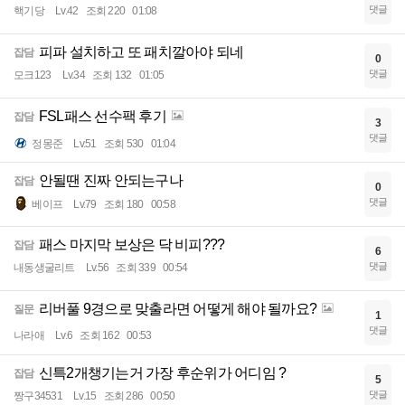
댓글
핵기당
Lv.42
조회 220
01:08
피파 설치하고 또 패치깔아야 되네
잡담
0
댓글
모크123
Lv.34
조회 132
01:05
FSL패스 선수팩 후기
잡담
3
댓글
정몽준
Lv.51
조회 530
01:04
안될땐 진짜 안되는구나
잡담
0
댓글
베이프
Lv.79
조회 180
00:58
패스 마지막 보상은 닥 비피???
잡담
6
댓글
내동생굴리트
Lv.56
조회 339
00:54
리버풀 9경으로 맞출라면 어떻게 해야 될까요?
질문
1
댓글
나라애
Lv.6
조회 162
00:53
신특2개챙기는거 가장 후순위가 어디임 ?
잡담
5
댓글
짱구34531
Lv.15
조회 286
00:50