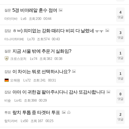
5경 비야레알 훈수 점여
질문
4
댓글
마마마바
Lv.6
조회 200
00:44
ㅎㅂ) 의미없는 강화 때리다 비피 다 날렸네 ㅜㅜ
잡담
3
댓글
미나미하마베
Lv.70
조회 574
00:43
지금 서울 밖에 추운거 실화임?
질문
1
댓글
크로스포처
Lv.74
조회 382
00:38
이 차이는 뭐로 선택하시나요?
잡담
1
댓글
오해원
Lv.72
조회 241
00:31
아아 이 귀한걸 팔아주시다니 감사 또감사합니다
잡담
0
댓글
비숖
Lv.41
조회 398
00:29
랖치 투톱 중 타겟터 투표
투표
2
댓글
랖치러버
Lv.50
조회 167
00:25