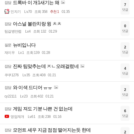
드록바 이 개1새기는 왜
잡담
7
댓글
인자기
Lv.70
조회 358
추천 1
01:35
아스널 볼란치랑 윙 ㅊㅊ
잡담
0
댓글
팀갈병만렙
Lv.4
조회 132
01:29
뉴비입니다
질문
2
댓글
재이우
Lv.1
조회 139
01:28
진짜 팀맞추는데 ㅈㄴ오래걸렸네
잡담
4
댓글
쿠쿠1276
Lv.35
조회 408
01:21
와 이색 드디어 ㅠㅠ
잡담
2
댓글
cy22111
Lv.23
조회 402
01:21
게임 져도 기분 나쁜 건 없는데
잡담
6
댓글
영업재개
Lv.61
조회 238
01:16
모먼트 셰우 지금 점점 떨어지는듯 한데
잡담
2