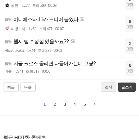
댓글
공인
Lv.72
조회 509
00:08
이니에스타 11카 드디어 붙였다
잡담
6
댓글
피방도리
Lv.51
조회 471
00:07
첼시 팀 수정점 있을까요??
잡담
2
댓글
Rlcardokaka
Lv.44
조회 239
00:03
지금 크로스 올리면 다들어가는데 그냥?
잡담
8
댓글
비숖
Lv.41
조회 317
00:00
최근
다음
검색
글쓰기
1
2
3
4
5
최근 HOT한 콘텐츠