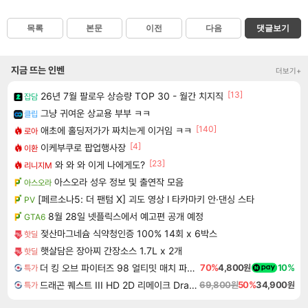
목록
본문
이전
다음
댓글보기
지금 뜨는 인벤
더보기+
[13]
26년 7월 팔로우 상승량 TOP 30 - 월간 치지직
잡담
그냥 귀여운 상교용 부부 ㅋㅋ
클립
[140]
애초에 홀딩저가가 짜치는게 이거임 ㅋㅋ
로아
[4]
이케부쿠로 팝업행사장
이환
[23]
와 와 와 이게 나에게도?
리니지M
아스오라 성우 정보 및 출연작 모음
아스오라
[페르소나5: 더 팬텀 X] 괴도 영상 l 타카마키 안·댄싱 스타
PV
8월 28일 넷플릭스에서 예고편 공개 예정
GTA6
젖산마그네슘 식약청인증 100% 14회 x 6박스
핫딜
햇살담은 장아찌 간장소스 1.7L x 2개
핫딜
더 킹 오브 파이터즈 98 얼티밋 매치 파이널 에디션 THE KING OF FIGHTERS 98 ULTIMATE MATCH FINAL EDITION
70%
4,800원
10%
특가
드래곤 퀘스트 III HD 2D 리메이크 Dragon Quest III HD 2D Remake
69,800원
50%
34,900원
특가