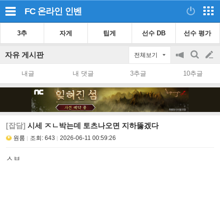
FC 온라인
인벤
3추
자게
팁게
선수 DB
선수 평가
자유 게시판
전체보기
공
검
글
지
색
내글
내 댓글
3추글
10추글
on/off
쓰
기
[잡담]
시세 ㅈㄴ박는데 토츠나오면 지하뚫겠다
원룸
조회:
643
2026-06-11 00:59:26
ㅅㅂ