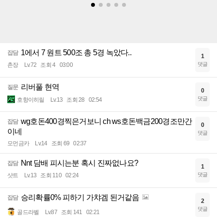
1에서 7 원트 500조 총 5경 녹았다..
잡담
1
댓글
촌장
Lv.72
조회 4
03:00
리버풀 현역
질문
0
댓글
호항이히릴
Lv.13
조회 28
02:54
wg호돈400경찍은거보니 ch ws호돈백금200경조만간
잡담
0
이네
댓글
모먼금카
Lv.14
조회 69
02:37
Nnt 담배 피시는분 혹시 진짜없나요?
잡담
1
댓글
샷트
Lv.13
조회 110
02:24
승리확률0% 피하기 가챠겜 된거같음
잡담
2
댓글
골드라벨
Lv.87
조회 141
02:21