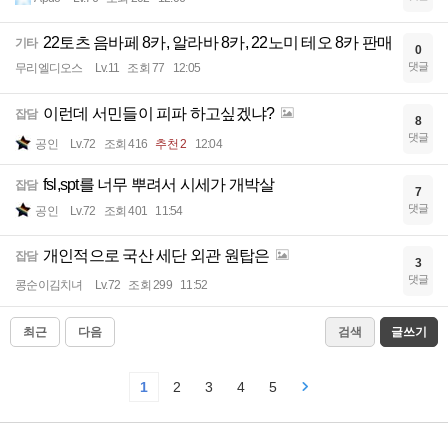
22토츠 음바페 8카, 알라바 8카, 22노미 테오 8카 판매
기타
0
댓글
무리엘디오스
Lv.11
조회 77
12:05
이런데 서민들이 피파 하고싶겠냐?
잡담
8
댓글
공인
Lv.72
조회 416
추천 2
12:04
fsl,spt를 너무 뿌려서 시세가 개박살
잡담
7
댓글
공인
Lv.72
조회 401
11:54
개인적으로 국산 세단 외관 원탑은
잡담
3
댓글
콩순이김치녀
Lv.72
조회 299
11:52
최근
다음
검색
글쓰기
1
2
3
4
5