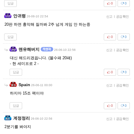
답글
0
0
안귀령
26-06-10 22:54
신고
|
공감 확인
20판 하면 흉악해 질까봐 2주 넘게 게임 안 하는중
답글
0
0
맨유해버지
26-06-10 22:56
신고
|
공감 확인
대신 해드리겠읍니다. (몰수패 20패)
- 현 세미프로 2 -
답글
0
0
Spain
26-06-11 00:00
신고
|
공감 확인
하지마 15조 팩이야
답글
0
0
계정정리
26-06-10 22:56
신고
|
공감 확인
2분기를 봐야지