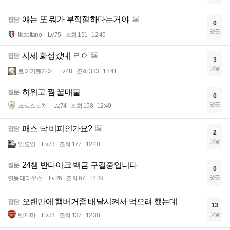
얘는 또 뭐가 부적절하다는거야
잡담
0
댓글
Ilcapitano
Lv.75
조회 151
12:45
시세 화성갔네 ㄹㅇ
잡담
3
댓글
료이키텐카이
Lv.48
조회 383
12:41
히위고 찜 꿀매물
질문
0
댓글
크로스포처
Lv.74
조회 158
12:40
패스 닥 비피인가요?
잡담
2
댓글
일요일
Lv.73
조회 177
12:40
24챔 반다이크 백금 구걸중입니다
질문
0
댓글
연동테리우스
Lv.26
조회 67
12:39
오랜만에 햄버거좀 배달시켜서 먹으려 했는데
잡담
13
댓글
벤제마
Lv.73
조회 137
12:38