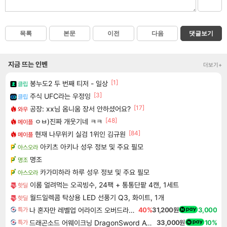
목록
본문
이전
다음
댓글보기
지금 뜨는 인벤
더보기+
[1]
봉누도2 두 번째 티저 - 일상
클립
[3]
주식 UFC라는 우정잉
클립
[17]
공장: xx님 옴니움 장서 안하셨어요?
와우
[48]
ㅇㅂ)진짜 개웃기네 ㅋㅋ
메이플
[84]
현재 나무위키 실검 1위인 김규원
메이플
아키츠 아키나 성우 정보 및 주요 필모
아스오라
명조
명조
카가미하라 하루 성우 정보 및 주요 필모
아스오라
이롬 얼려먹는 오곡빙수, 24팩 + 통통단팥 4캔, 1세트
핫딜
월드일렉콤 탁상용 LED 선풍기 Q3, 화이트, 1개
핫딜
나 혼자만 레벨업 어라이즈 오버드라이브 디럭스 에디션 Solo Leveling Arise Overdrive Deluxe Edition
40%
31,200원
3,000
특가
드래곤소드 어웨이크닝 DragonSword Awakening
33,000원
10%
특가