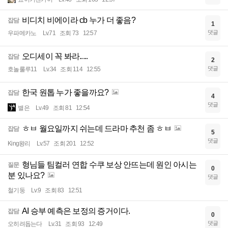
비디치 비에이라 cb 누가 더 좋음?
잡담
1
댓글
우파메카노
Lv.71
조회 73
12:57
오디세이 꼭 봐라.....
잡담
2
댓글
호놀룰루11
Lv.34
조회 114
12:55
한국 원톱 누가 좋을까요?
잡담
4
댓글
별은
Lv.49
조회 81
12:54
ㅎㅂ 월요일까지 쉬는데 드라마 추천 좀 ㅎㅂ
잡담
5
댓글
King왕리
Lv.57
조회 201
12:52
형님들 팀컬러 연합 수쿠 보상 안뜨는데 원인 아시는
질문
0
분 있나요?
댓글
철기둥
Lv.9
조회 83
12:51
AI 승부 예측은 보정의 증거이다.
잡담
0
댓글
오히려돕는다
Lv.31
조회 93
12:49