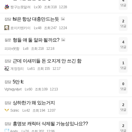
4
댓글
짱구는못말려
Lv.30
조회 318
12:28
fsl은 항상 대충만드는듯
잡담
2
댓글
료이키텐카이
Lv.48
조회 247
12:24
형들 얘 둘 알파 될까요?
질문
4
댓글
피파x못함
Lv.8
조회 218
12:18
근데 이새끼들 돈 오지게 안 쓰긴 함
잡담
1
댓글
계정정리
Lv.61
조회 155
12:17
5만 fc
잡담
0
댓글
Vghvgyvtyvt
Lv.60
조회 109
12:13
상하한가 왜 있는거지
잡담
2
댓글
Scinic
Lv.42
조회 194
12:07
홍명보 캐릭터 삭제될 가능성있나요??
잡담
2
댓글
Apdo
Lv.76
조회 202
12:06