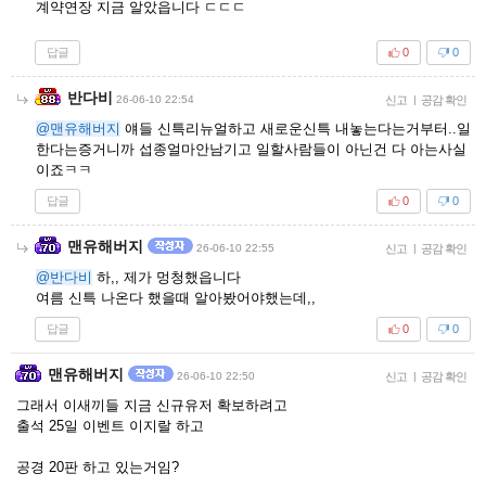
계약연장 지금 알았읍니다 ㄷㄷㄷ
답글
0
0
반다비
26-06-10 22:54
신고
|
공감 확인
@맨유해버지
얘들 신특리뉴얼하고 새로운신특 내놓는다는거부터..일
한다는증거니까 섭종얼마안남기고 일할사람들이 아닌건 다 아는사실
이죠ㅋㅋ
답글
0
0
맨유해버지
26-06-10 22:55
신고
|
공감 확인
@반다비
하,, 제가 멍청했읍니다
여름 신특 나온다 했을때 알아봤어야했는데,,
답글
0
0
맨유해버지
26-06-10 22:50
신고
|
공감 확인
그래서 이새끼들 지금 신규유저 확보하려고
출석 25일 이벤트 이지랄 하고
공경 20판 하고 있는거임?