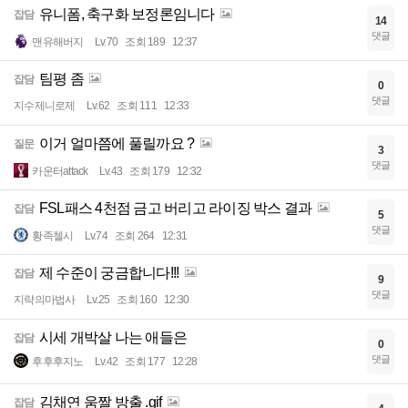
유니폼, 축구화 보정론임니다
잡담
14
댓글
맨유해버지
Lv.70
조회 189
12:37
팀평 좀
잡담
0
댓글
지수제니로제
Lv.62
조회 111
12:33
이거 얼마쯤에 풀릴까요 ?
질문
3
댓글
카운터attack
Lv.43
조회 179
12:32
FSL패스 4천점 금고 버리고 라이징 박스 결과
잡담
5
댓글
황족첼시
Lv.74
조회 264
12:31
제 수준이 궁금합니다!!!
잡담
9
댓글
지략의마법사
Lv.25
조회 160
12:30
시세 개박살 나는 애들은
잡담
0
댓글
후후후지노
Lv.42
조회 177
12:28
김채연 움짤 방출 .gif
잡담