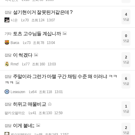
설기현이거 잘못된거같은데 ?
잡담
4
댓글
시은
Lv.70
조회 124
13:07
토츠 고수님들 계십니까
기타
0
댓글
Barca
Lv.73
조회 78
13:04
이 썩겠다
잡담
2
댓글
Rmcf
Lv.77
조회 160
13:03
주말이라 그런가 마챌 구간 채팅 수준 왜 이러냐 ㅋㅋ
잡담
6
ㅋㅋ
댓글
Leseazen
Lv.64
조회 118
13:01
히위고 매물비교
잡담
1
댓글
팔카오팔까요
Lv.41
조회 130
12:59
이게 붙네;;
잡담
2
댓글
료이키텐카이
Lv.48
조회 163
12:57