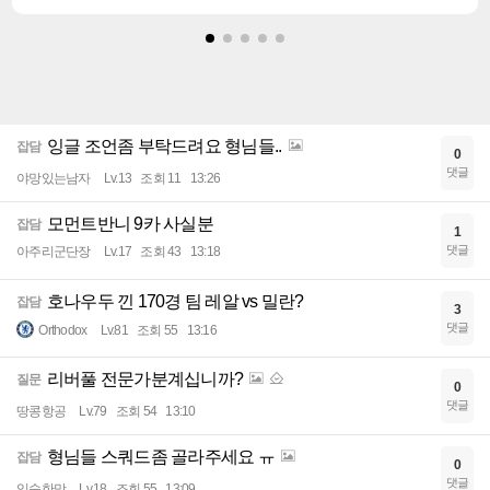
잉글 조언좀 부탁드려요 형님들..
잡담
0
댓글
야망있는남자
Lv.13
조회 11
13:26
모먼트반니 9카 사실분
잡담
1
댓글
아주리군단장
Lv.17
조회 43
13:18
호나우두 낀 170경 팀 레알 vs 밀란?
잡담
3
댓글
Orthodox
Lv.81
조회 55
13:16
리버풀 전문가분계십니까?
질문
0
댓글
땅콩항공
Lv.79
조회 54
13:10
형님들 스쿼드좀 골라주세요 ㅠ
잡담
0
댓글
익숙한맛
Lv.18
조회 55
13:09