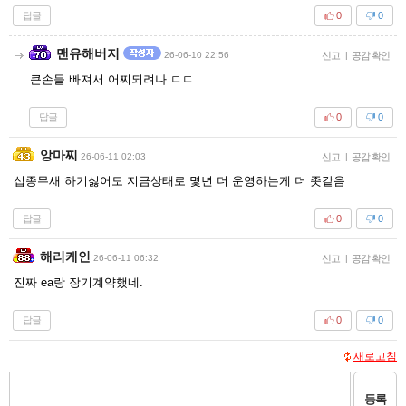
답글
0
0
맨유해버지
26-06-10 22:56
신고
|
공감 확인
큰손들 빠져서 어찌되려나 ㄷㄷ
답글
0
0
앙마찌
26-06-11 02:03
신고
|
공감 확인
섭종무새 하기싫어도 지금상태로 몇년 더 운영하는게 더 좃같음
답글
0
0
해리케인
26-06-11 06:32
신고
|
공감 확인
진짜 ea랑 장기계약했네.
답글
0
0
새로고침
등록