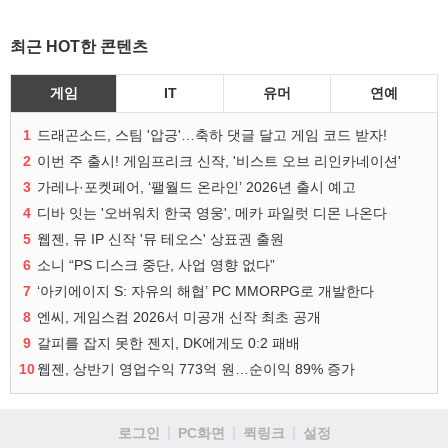
최근 HOT한 콘텐츠
게임
IT
유머
연예
1
드래곤소드, 스팀 '압긍'…축하 댓글 달고 게임 코드 받자!
2
이번 주 출시! 게임프리크 신작, '비스트 오브 리인카네이션'
3
가레나·포켓페어, ‘팰월드 온라인’ 2026년 출시 예고
4
디바 잇는 '오버워치 한국 영웅', 메카 파일럿 디몬 나온다
5
웹젠, 뮤 IP 신작 '뮤 테오스' 상표권 출원
6
소니 “PS 디스크 중단, 사업 영향 없다”
7
‘아키에이지 S: 자유의 해협’ PC MMORPG로 개발한다
8
엔씨, 게임스컴 2026서 미공개 신작 최초 공개
9
갈피를 잡지 못한 젠지, DK에게도 0:2 패배
10
웹젠, 상반기 영업수익 773억 원…순이익 89% 증가
로그인
PC화면
퀵링크
설정