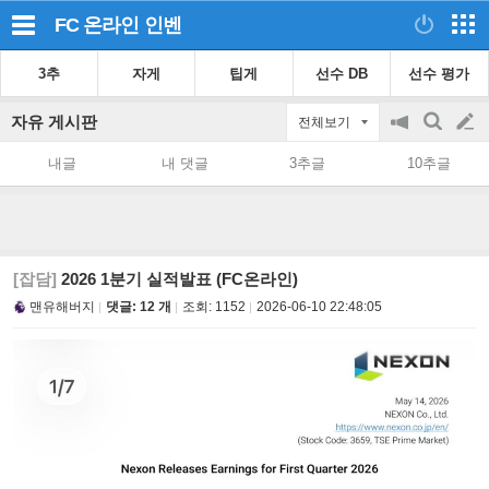
FC 온라인
인벤
3추
자게
팁게
선수 DB
선수 평가
자유 게시판
전체보기
공
검
글
지
색
내글
내 댓글
3추글
10추글
on/off
쓰
기
[잡담]
2026 1분기 실적발표 (FC온라인)
맨유해버지
댓글: 12 개
조회:
1152
2026-06-10 22:48:05