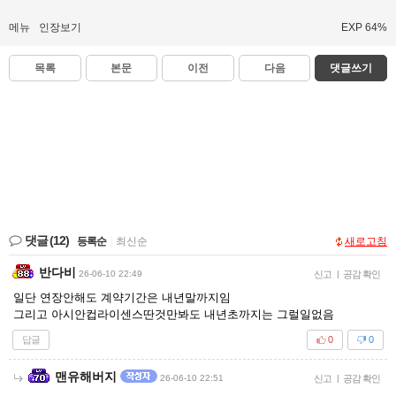
메뉴
인장보기
EXP 64%
목록
본문
이전
다음
댓글쓰기
댓글
(12)
등록순
|
최신순
새로고침
반다비
26-06-10 22:49
신고
|
공감 확인
일단 연장안해도 계약기간은 내년말까지임
그리고 아시안컵라이센스딴것만봐도 내년초까지는 그럴일없음
답글
0
0
맨유해버지
26-06-10 22:51
신고
|
공감 확인