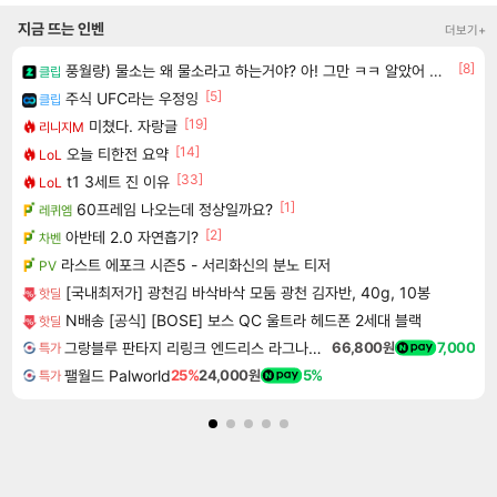
지금 뜨는 인벤
더보기+
[8]
풍월량) 물소는 왜 물소라고 하는거야? 아! 그만 ㅋㅋ 알았어 ㅋㅋ
클립
[5]
주식 UFC라는 우정잉
클립
[19]
미쳤다. 자랑글
리니지M
[14]
오늘 티한전 요약
LoL
[33]
t1 3세트 진 이유
LoL
[1]
60프레임 나오는데 정상일까요?
레퀴엠
[2]
아반테 2.0 자연흡기?
차벤
라스트 에포크 시즌5 - 서리화신의 분노 티저
PV
[국내최저가] 광천김 바삭바삭 모둠 광천 김자반, 40g, 10봉
핫딜
N배송 [공식] [BOSE] 보스 QC 울트라 헤드폰 2세대 블랙
핫딜
그랑블루 판타지 리링크 엔드리스 라그나로크 Granblue Fantasy Relink Endless Ragnarok
66,800원
7,000
특가
팰월드 Palworld
25%
24,000원
5%
특가