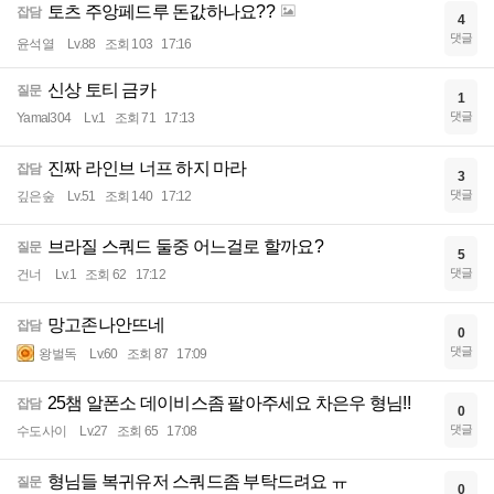
토츠 주앙페드루 돈값하나요??
잡담
4
댓글
윤석열
Lv.88
조회 103
17:16
신상 토티 금카
질문
1
댓글
Yamal304
Lv.1
조회 71
17:13
진짜 라인브 너프 하지 마라
잡담
3
댓글
깊은숲
Lv.51
조회 140
17:12
브라질 스쿼드 둘중 어느걸로 할까요?
질문
5
댓글
건너
Lv.1
조회 62
17:12
망고존나안뜨네
잡담
0
댓글
왕벌독
Lv.60
조회 87
17:09
25챔 알폰소 데이비스좀 팔아주세요 차은우 형님!!
잡담
0
댓글
수도사이
Lv.27
조회 65
17:08
형님들 복귀유저 스쿼드좀 부탁드려요 ㅠ
질문
0