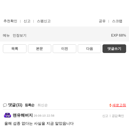
추천확인
신고
스팸신고
공유
스크랩
메뉴
인장보기
EXP 68%
목록
본문
이전
다음
댓글쓰기
댓글
(11)
등록순
|
최신순
새로고침
맨유해버지
26-06-10 22:58
신고
|
공감 확인
올해 섭종 없다는 사실을 지금 알았읍니다