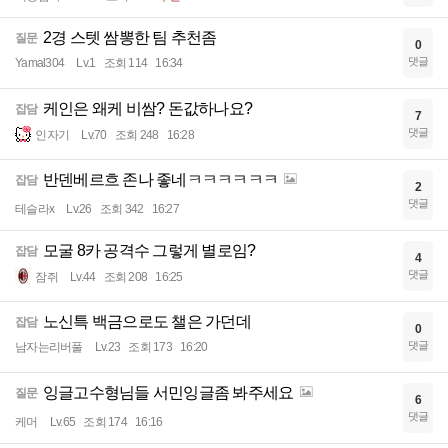
2경 스텟 쌈뽕한 팀 추천좀
질문
0
댓글
Yamal304
Lv.1
조회 114
16:34
케인은 왜케 비쌈? 돈값하나요?
잡담
7
댓글
인자기
Lv.70
조회 248
16:28
반덴베르흐 존나 좋네ㅋㅋㅋㅋㅋㅋ
잡담
2
댓글
테슬라x
Lv.26
조회 342
16:27
모굴 8카 공격수 그렇게 별로임?
잡담
4
댓글
잠쥐
Lv.44
조회 208
16:25
노신특 백금으로도 챌은 가던데
잡담
0
댓글
남자는리버풀
Lv.23
조회 173
16:20
잉글고수형님들 서민잉글좀 봐주세요
질문
6
댓글
케머
Lv.65
조회 174
16:16