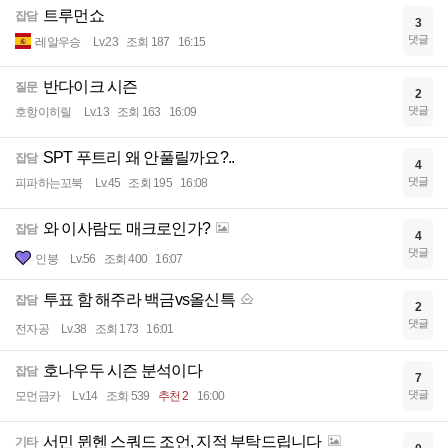
트루먼쇼
잡담
3
댓글
레알우승
Lv.23
조회 187
16:15
반다이크 시즌
질문
2
댓글
호항이히릴
Lv.13
조회 163
16:09
SPT 푸트리 왜 안풀릴까요?..
잡담
4
댓글
피파하는꼬북
Lv.45
조회 195
16:08
와 이사람도 매크로인가?
잡담
4
댓글
인붕
Lv.56
조회 400
16:07
투표 함 해주라 백금vs올신특
잡담
2
댓글
전자공
Lv.38
조회 173
16:01
호나우두 시즌 분석이다
잡담
7
댓글
모먼금카
Lv.14
조회 539
추천 2
16:00
서민 뮌헨 스쿼드 조언, 지적 부탁드립니다
기타