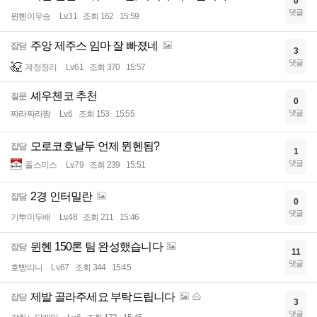
0
댓글
뮌헨이우승
Lv.31
조회 162
15:59
주앙 제주스 임마 잘 빠졌네
잡담
3
댓글
계정정리
Lv.61
조회 370
15:57
셰우첸코 추천
질문
0
댓글
짜라짜라짬
Lv.6
조회 153
15:55
모로코호날두 언제 뮌헨됨?
잡담
1
댓글
폴스미스
Lv.79
조회 239
15:51
2경 인터밀란
잡담
0
댓글
기뿌미두배
Lv.48
조회 211
15:46
뮌헨 150론 팀 완성했습니다
잡담
11
댓글
호빵띠니
Lv.67
조회 344
15:45
제발 골라주세요 부탁드립니다
잡담
3
댓글