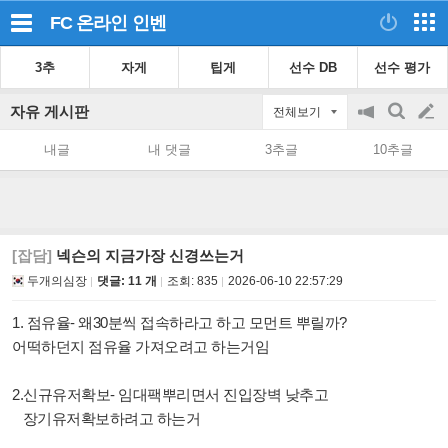
FC 온라인
인벤
3추
자게
팁게
선수 DB
선수 평가
자유 게시판
전체보기
공
검
글
지
색
내글
내 댓글
3추글
10추글
on/off
쓰
기
[잡담]
넥슨의 지금가장 신경쓰는거
두개의심장
댓글: 11 개
조회:
835
2026-06-10 22:57:29
1. 점유율- 왜30분씩 접속하라고 하고 모먼트 뿌릴까?
어떡하던지 점유율 가져오려고 하는거임
2.신규유저확보- 임대팩뿌리면서 진입장벽 낮추고
장기유저확보하려고 하는거