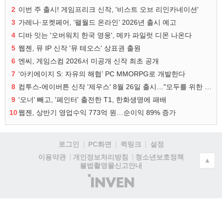
2
이번 주 출시! 게임프리크 신작, '비스트 오브 리인카네이션'
3
가레나·포켓페어, ‘팰월드 온라인’ 2026년 출시 예고
4
디바 잇는 '오버워치 한국 영웅', 메카 파일럿 디몬 나온다
5
웹젠, 뮤 IP 신작 '뮤 테오스' 상표권 출원
6
엔씨, 게임스컴 2026서 미공개 신작 최초 공개
7
‘아키에이지 S: 자유의 해협’ PC MMORPG로 개발한다
8
컴투스-에이버튼 신작 '제우스' 8월 26일 출시…"모두를 위한 경쟁"
9
'오너' 빼고, '페인터' 출전한 T1, 한화생명에 패배
10
웹젠, 상반기 영업수익 773억 원…순이익 89% 증가
로그인
PC화면
퀵링크
설정
청소년보호정책
이용약관
개인정보처리방침
▲
불법촬영물신고안내
(주)
인
벤