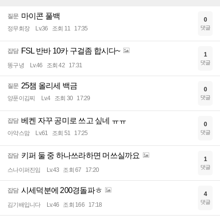
마이콘 풀백
질문
0
댓글
정무회장
Lv.36
조회 11
17:35
FSL 반바 10카 구걸좀 합시다~
잡담
1
댓글
똥구녕
Lv.46
조회 42
17:31
25챔 올리세 백금
질문
0
댓글
양푼이김찌
Lv.4
조회 30
17:29
베켄 자꾸 공미로 쓰고 싶네 ㅠㅠ
잡담
0
댓글
아약스맘
Lv.61
조회 51
17:25
키퍼 둘 중 하나쓰라하면 머쓰실까요
잡담
1
댓글
스나이퍼진임
Lv.43
조회 67
17:20
시세덕분에 200경돌파ㅎ
잡담
4
댓글
김기배입니다
Lv.46
조회 166
17:18