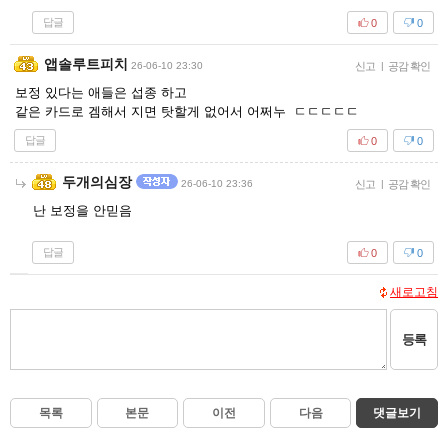
답글
0
0
앱솔루트피치
26-06-10 23:30
신고
|
공감 확인
보정 있다는 애들은 섭종 하고
같은 카드로 겜해서 지면 탓할게 없어서 어쩌누 ㄷㄷㄷㄷㄷ
답글
0
0
두개의심장
26-06-10 23:36
신고
|
공감 확인
난 보정을 안믿음
답글
0
0
새로고침
등록
목록
본문
이전
다음
댓글보기