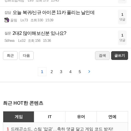
강화노답게임
Lv.6
조회 173
15:45
오늘 복귀/신규 아이콘 11카 풀리는 날인데
잡담
1
댓글
끌림
Lv.73
조회 330
15:39
2대2 많이해보신분 있나요?
질문
1
댓글
Sdhwa
Lv.32
조회 156
15:36
최근
다음
검색
글쓰기
1
2
3
4
5
최근 HOT한 콘텐츠
게임
IT
유머
연예
1
드래곤소드, 스팀 '압긍'…축하 댓글 달고 게임 코드 받자!