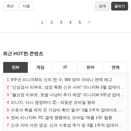
최근
다음
검색
글쓰기
1
2
3
4
5
최근 HOT한 콘텐츠
린M
게임
IT
유머
연예
1
9주년 리니지M의 신의 한 수, BM 장비 아데나 판매 예고
2
"신성검사 리부트, 성장 특화 신규 서버" 리니지M 3월 업데이트 예고
3
"불요정 리부트, 로컬 사냥터 추가 예정" 리니지M 9주년 업데이트 예고
4
리니지, 다시 증명하다 ② - 되찾은 모바일 왕좌
5
수호석 특별 제작 전 가성비 확인 필수! 3월 2주차 업데이트 이슈
6
엔씨 리니지M, PC 결제 병행에도 모바일 '매출 1위' 탈환
7
신규 서버 사전 생성, 신규 수호성 추가 등 3월 1주차 업데이트 이슈