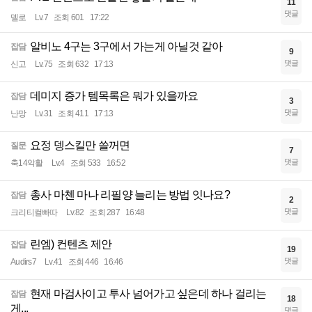
11
댓글
델로
Lv.7
조회 601
17:22
알비노 4구는 3구에서 가는게 아닐것 같아
잡담
9
댓글
신고
Lv.75
조회 632
17:13
데미지 증가 템목록은 뭐가 있을까요
잡담
3
댓글
난망
Lv.31
조회 411
17:13
요정 뎅스킬만 쓸꺼면
질문
7
댓글
축14악활
Lv.4
조회 533
16:52
총사 마첸 마나 리필양 늘리는 방법 잇나요?
잡담
2
댓글
크리티컬빠따
Lv.82
조회 287
16:48
린엠) 컨텐츠 제안
잡담
19
댓글
Audirs7
Lv.41
조회 446
16:46
현재 마검사이고 투사 넘어가고 싶은데 하나 걸리는
잡담
18
게...
댓글