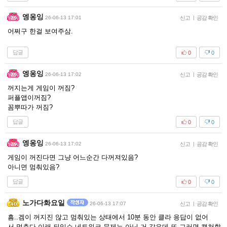
엥옹잉
26-06-13 17:01
신고
|
공감 확인
어쩌구 한걸 보여주삼.
답글
0
0
엥옹잉
26-06-13 17:02
신고
|
공감 확인
꺼지는게 게임이 꺼짐?
퍼플앱이꺼짐?
꼼뿌따가 꺼짐?
답글
0
0
엥옹잉
26-06-13 17:02
신고
|
공감 확인
게임이 꺼진다면 그냥 어느순간 다꺼져있음?
아니면 멈춰있음?
답글
0
0
노가다화요일
26-06-13 17:07
신고
|
공감 확인
흠..겜이 꺼지진 않고 멈춰있는 상태에서 10분 동안 클라 응답이 없어
서 멈춘다 이래 되있슨 네트워크 문제는 아닌 거 같은데 또 그러면 캡쳐할