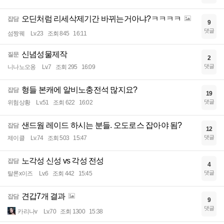
오딘처럼 리세삭제기간 바뀌는거아냐?ㅋㅋㅋㅋ
잡담
9
댓글
섬짱꿰
Lv.23
조회 845
16:11
신념성물제작
질문
2
댓글
니나노오옹
Lv.7
조회 295
16:09
형들 본캐에 알비노충전석 많지요?
잡담
19
댓글
위험상황
Lv.51
조회 622
16:02
샌드웜 레이드 하시는 분들. 오도로스 잡아야 됨?
잡담
12
댓글
제이클
Lv.74
조회 503
15:47
노각성 신성 vs 각성 전성
잡담
4
댓글
탈론x이즈
Lv.6
조회 442
15:45
견갑7개 결과
잡담
9
댓글
카리나v
Lv.70
조회 1300
15:38