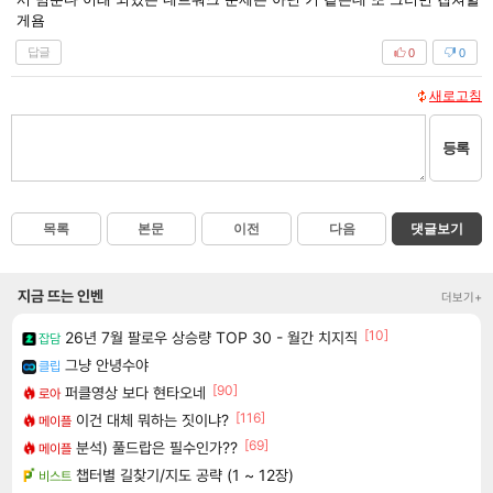
게욤
답글
0
0
새로고침
등록
목록
본문
이전
다음
댓글보기
지금 뜨는 인벤
더보기+
[10]
26년 7월 팔로우 상승량 TOP 30 - 월간 치지직
잡담
그냥 안녕수야
클립
[90]
퍼클영상 보다 현타오네
로아
[116]
이건 대체 뭐하는 짓이냐?
메이플
[69]
분석) 풀드랍은 필수인가??
메이플
챕터별 길찾기/지도 공략 (1 ~ 12장)
비스트