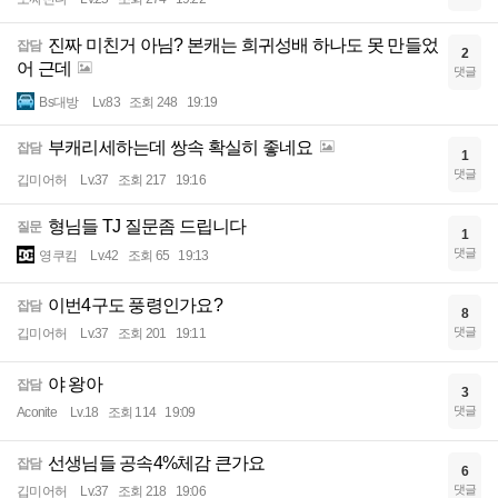
진짜 미친거 아님? 본캐는 희귀성배 하나도 못 만들었
잡담
2
어 근데
댓글
Bs대방
Lv.83
조회 248
19:19
부캐리세하는데 쌍속 확실히 좋네요
잡담
1
댓글
깁미어허
Lv.37
조회 217
19:16
형님들 TJ 질문좀 드립니다
질문
1
댓글
영쿠킴
Lv.42
조회 65
19:13
이번4구도 풍령인가요?
잡담
8
댓글
깁미어허
Lv.37
조회 201
19:11
야 왕아
잡담
3
댓글
Aconite
Lv.18
조회 114
19:09
선생님들 공속4%체감 큰가요
잡담
6
댓글
깁미어허
Lv.37
조회 218
19:06