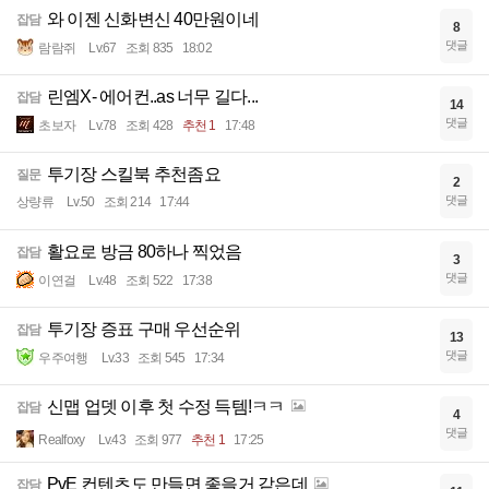
와 이젠 신화변신 40만원이네
잡담
8
댓글
람람쥐
Lv.67
조회 835
18:02
린엠X- 에어컨..as 너무 길다...
잡담
14
댓글
초보자
Lv.78
조회 428
추천 1
17:48
투기장 스킬북 추천좀요
질문
2
댓글
상량류
Lv.50
조회 214
17:44
활요로 방금 80하나 찍었음
잡담
3
댓글
이연걸
Lv.48
조회 522
17:38
투기장 증표 구매 우선순위
잡담
13
댓글
우주여행
Lv.33
조회 545
17:34
신맵 업뎃 이후 첫 수정 득템!ㅋㅋ
잡담
4
댓글
Realfoxy
Lv.43
조회 977
추천 1
17:25
PvE 컨텐츠도 만들면 좋을거 같은데
잡담