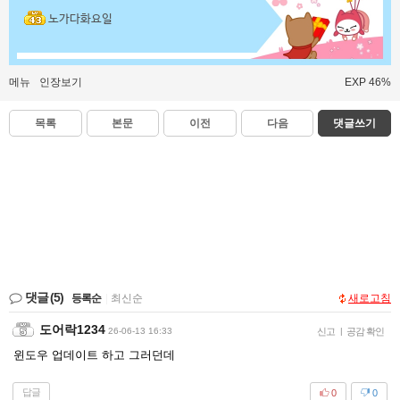
노가다화요일
메뉴
인장보기
EXP 46%
목록
본문
이전
다음
댓글쓰기
댓글
(5)
등록순
|
최신순
새로고침
도어락1234
26-06-13 16:33
신고
|
공감 확인
윈도우 업데이트 하고 그러던데
답글
0
0