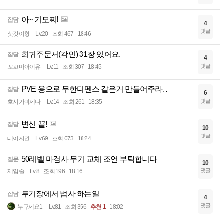
아~ 기모찌!
잡담
4
댓글
삿갓이형
Lv.20
조회 467
18:46
희귀주문서(각인) 31장 있어요.
잡담
4
댓글
꼬꼬마아이유
Lv.11
조회 307
18:45
PVE 용으로 무한디펜스 같은거 만들어주라...
잡담
6
댓글
호시가미제나
Lv.14
조회 261
18:35
변신 끝!
잡담
10
댓글
테이저건
Lv.69
조회 673
18:24
50레벨 마검사 무기 교체 조언 부탁합니다
질문
10
댓글
제임술
Lv.8
조회 196
18:16
투기장에서 법사 하는일
잡담
4
댓글
누구세요1
Lv.81
조회 356
추천 1
18:02