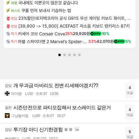
국내에도 이쁜곳이 많은것 같습니다
여행
쿠를 먼저 보내서 기습하는 법
비스트
23%할인!로지텍코리아 공식 G915 무선 게이밍 키보드 화이트, 갈축
핫딜
[39,900 -> 15,900] ACEFAST 저소음 키보드 텐키리스 87키
핫딜
커세어 코브 Corsair Cove
25%
29,920원
10%
특가
마블 스파이더맨 2 Marvel's Spider-Man 2
33%
42,070원
5%
특가
개 무과금 마바리도 전변 리세해야겠지??
잡담
4
댓글
악마왕
Lv.50
조회 67
19:39
시즌던전으로 파티모집해서 보스레이드 같은거
질문
4
댓글
그냥들어옴
Lv.80
조회 67
19:27
투기장 아디 신기한경험 ㅎㅎ
잡담
5
댓글
뽀싸삔다
Lv.25
조회 274
19:22