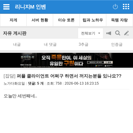
리니지M
인벤
자게
서버 현황
이슈 토론
팁과 노하우
득템 자랑
자유 게시판
전체보기
공
검
글
지
색
내글
내 댓글
3추글
인증글
on/off
쓰
기
[잡담]
퍼플 클라이언트 어쩌구 하면서 꺼지는분들 있나요??
노가다화요일
댓글: 5 개
조회:
758
2026-06-13 16:23:15
오늘만 세번째네..