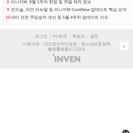
8
리니지M, 8월 1주차 한정 및 주말 제작 정보
9
진드슬, 라던 리뉴얼 등 리니지M ContiNew 업데이트 핵심 요약
10
파티 던전 무임승차 개선 등 5월 4주차 업데이트 이슈
로그인
PC화면
퀵링크
설정
청소년보호정책
이용약관
개인정보처리방침
▲
불법촬영물신고안내
(주)
인
벤