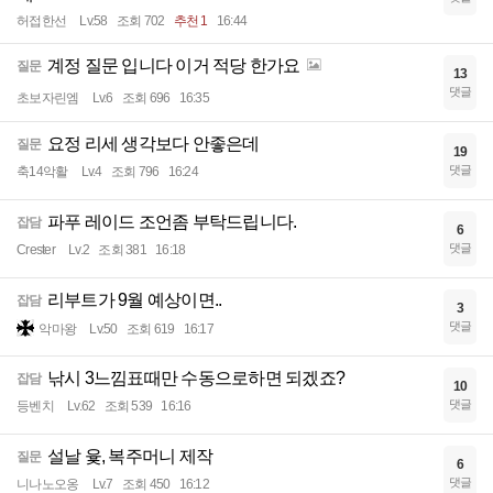
허접한선
Lv.58
조회 702
추천 1
16:44
계정 질문 입니다 이거 적당 한가요
질문
13
댓글
초보자린엠
Lv.6
조회 696
16:35
요정 리세 생각보다 안좋은데
질문
19
댓글
축14악활
Lv.4
조회 796
16:24
파푸 레이드 조언좀 부탁드립니다.
잡담
6
댓글
Crester
Lv.2
조회 381
16:18
리부트가 9월 예상이면..
잡담
3
댓글
악마왕
Lv.50
조회 619
16:17
낚시 3느낌표때만 수동으로하면 되겠죠?
잡담
10
댓글
등벤치
Lv.62
조회 539
16:16
설날 윷, 복주머니 제작
질문
6
댓글
니나노오옹
Lv.7
조회 450
16:12