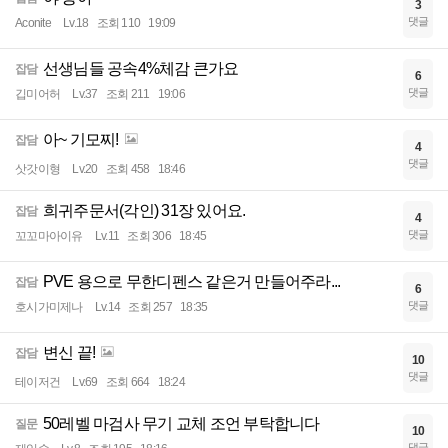
3
댓글
Aconite
Lv.18
조회 110
19:09
선생님들 공속4%체감 큰가요
잡담
6
댓글
깁미어허
Lv.37
조회 211
19:06
아~ 기모찌!
잡담
4
댓글
삿갓이형
Lv.20
조회 458
18:46
희귀주문서(각인) 31장 있어요.
잡담
4
댓글
꼬꼬마아이유
Lv.11
조회 306
18:45
PVE 용으로 무한디펜스 같은거 만들어주라...
잡담
6
댓글
호시가미제나
Lv.14
조회 257
18:35
변신 끝!
잡담
10
댓글
테이저건
Lv.69
조회 664
18:24
50레벨 마검사 무기 교체 조언 부탁합니다
질문
10
댓글