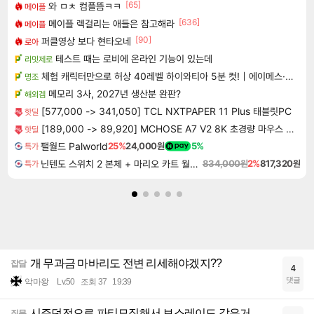
[65]
와 ㅁㅊ 컴플뜸ㅋㅋ
메이플
[636]
메이플 렉걸리는 애들은 참고해라
메이플
[90]
퍼클영상 보다 현타오네
로아
테스트 때는 로비에 온라인 기능이 있는데
리밋제로
체험 캐릭터만으로 허상 40레벨 하이와티아 5분 컷!｜에이메스·린네·모니에 명함
명조
메모리 3사, 2027년 생산분 완판?
해외겜
[577,000 -> 341,050] TCL NXTPAPER 11 Plus 태블릿PC
핫딜
[189,000 -> 89,920] MCHOSE A7 V2 8K 초경량 마우스 국내정발
핫딜
팰월드 Palworld
25%
24,000원
5%
특가
닌텐도 스위치 2 본체 + 마리오 카트 월드 + 포켓몬 포코피아 번들
834,000원
2%
817,320원
특가
개 무과금 마바리도 전변 리세해야겠지??
잡담
4
댓글
악마왕
Lv.50
조회 37
19:39
시즌던전으로 파티모집해서 보스레이드 같은거
질문