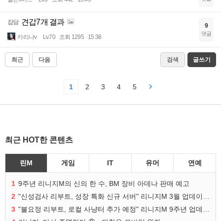
견갑7개 결과
잡담
9
댓글
카리나v
Lv.70
조회 1295
15:38
최근
다음
검색
글쓰기
1
2
3
4
5
최근 HOT한 콘텐츠
린M
게임
IT
유머
연예
1
9주년 리니지M의 신의 한 수, BM 장비 아데나 판매 예고
2
"신성검사 리부트, 성장 특화 신규 서버" 리니지M 3월 업데이트 예고
3
"불요정 리부트, 로컬 사냥터 추가 예정" 리니지M 9주년 업데이트 예고