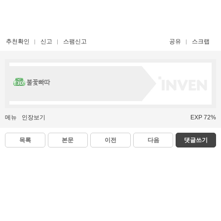
추천확인
신고
스팸신고
공유
스크랩
불꽃빠따
메뉴
인장보기
EXP 72%
목록
본문
이전
다음
댓글쓰기