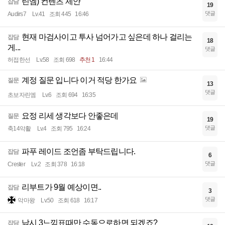
린엠) 컨텐츠 제안
잡담
19
댓글
Audirs7
Lv.41
조회 445
16:46
현재 마검사이고 투사 넘어가고 싶은데 하나 걸리는
잡담
18
게...
댓글
허접한선
Lv.58
조회 698
추천 1
16:44
계정 질문 입니다 이거 적당 한가요
질문
13
댓글
초보자린엠
Lv.6
조회 694
16:35
요정 리세 생각보다 안좋은데
질문
19
댓글
축14악활
Lv.4
조회 795
16:24
파푸 레이드 조언좀 부탁드립니다.
잡담
6
댓글
Crester
Lv.2
조회 378
16:18
리부트가 9월 예상이면..
잡담
3
댓글
악마왕
Lv.50
조회 618
16:17
낚시 3느낌표때만 수동으로하면 되겠죠?
잡담