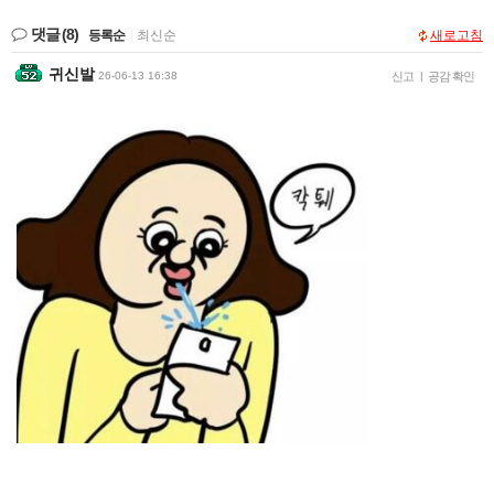
댓글
(8)
등록순
|
최신순
새로고침
귀신발
26-06-13 16:38
신고
|
공감 확인