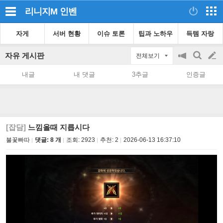
리니지M
인벤
자게
서버 현황
이슈 토론
팁과 노하우
득템 자랑
자유 게시판
전체보기
공
검
글
지
색
내글
내 댓글
3추글
인증글
on/off
쓰
기
[잡담]
느낌올때 지릅시다
불꽃빠따
댓글: 8 개
조회:
2923
추천:
2
2026-06-13 16:37:10