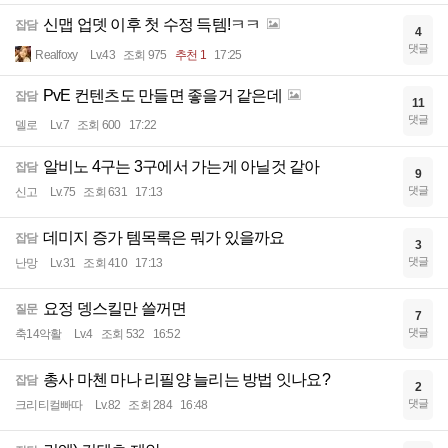
신맵 업뎃 이후 첫 수정 득템!ㅋㅋ
잡담
4
댓글
Realfoxy
Lv.43
조회 975
추천 1
17:25
PvE 컨텐츠도 만들면 좋을거 같은데
잡담
11
댓글
델로
Lv.7
조회 600
17:22
알비노 4구는 3구에서 가는게 아닐것 같아
잡담
9
댓글
신고
Lv.75
조회 631
17:13
데미지 증가 템목록은 뭐가 있을까요
잡담
3
댓글
난망
Lv.31
조회 410
17:13
요정 뎅스킬만 쓸꺼면
질문
7
댓글
축14악활
Lv.4
조회 532
16:52
총사 마첸 마나 리필양 늘리는 방법 잇나요?
잡담
2
댓글
크리티컬빠따
Lv.82
조회 284
16:48