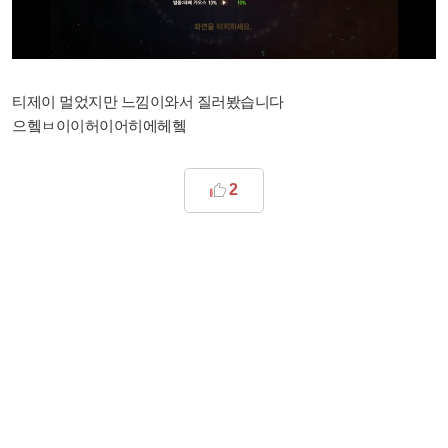
티제이 멀었지만 느낌이와서 질러봤습니다
으헼ㅂ이이허이어히에헤헼
2