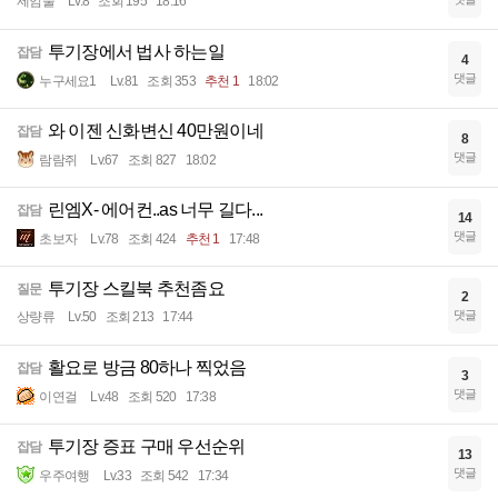
제임술
Lv.8
조회 195
18:16
투기장에서 법사 하는일
잡담
4
댓글
누구세요1
Lv.81
조회 353
추천 1
18:02
와 이젠 신화변신 40만원이네
잡담
8
댓글
람람쥐
Lv.67
조회 827
18:02
린엠X- 에어컨..as 너무 길다...
잡담
14
댓글
초보자
Lv.78
조회 424
추천 1
17:48
투기장 스킬북 추천좀요
질문
2
댓글
상량류
Lv.50
조회 213
17:44
활요로 방금 80하나 찍었음
잡담
3
댓글
이연걸
Lv.48
조회 520
17:38
투기장 증표 구매 우선순위
잡담
13
댓글
우주여행
Lv.33
조회 542
17:34