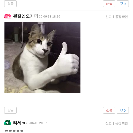
답글
0
0
관절엔오가피
26-06-13 18:19
신고
|
공감 확인
답글
0
0
리세m
26-06-13 20:37
신고
|
공감 확인
ㅊㅊㅊㅊㅊ