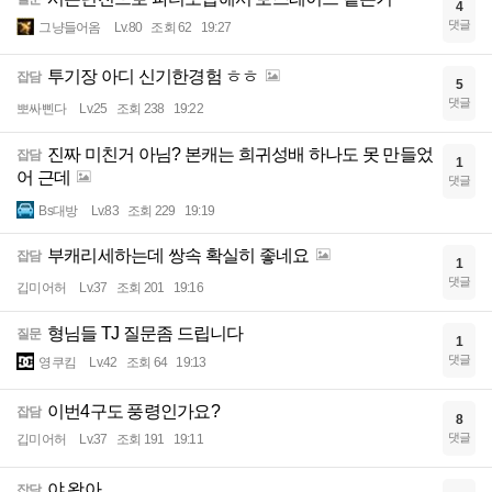
4
댓글
그냥들어옴
Lv.80
조회 62
19:27
투기장 아디 신기한경험 ㅎㅎ
잡담
5
댓글
뽀싸삔다
Lv.25
조회 238
19:22
진짜 미친거 아님? 본캐는 희귀성배 하나도 못 만들었
잡담
1
어 근데
댓글
Bs대방
Lv.83
조회 229
19:19
부캐리세하는데 쌍속 확실히 좋네요
잡담
1
댓글
깁미어허
Lv.37
조회 201
19:16
형님들 TJ 질문좀 드립니다
질문
1
댓글
영쿠킴
Lv.42
조회 64
19:13
이번4구도 풍령인가요?
잡담
8
댓글
깁미어허
Lv.37
조회 191
19:11
야 왕아
잡담