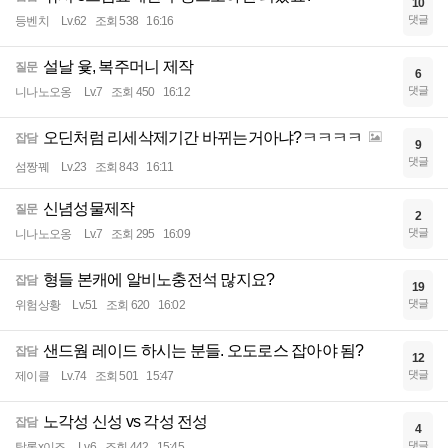
10
댓글
등벤치
Lv.62
조회 538
16:16
설날 윷, 복주머니 제작
질문
6
댓글
니나노오옹
Lv.7
조회 450
16:12
오딘처럼 리세삭제기간 바뀌는거아냐?ㅋㅋㅋㅋ
잡담
9
댓글
섬짱꿰
Lv.23
조회 843
16:11
신념성물제작
질문
2
댓글
니나노오옹
Lv.7
조회 295
16:09
형들 본캐에 알비노충전석 많지요?
잡담
19
댓글
위험상황
Lv.51
조회 620
16:02
샌드웜 레이드 하시는 분들. 오도로스 잡아야 됨?
잡담
12
댓글
제이클
Lv.74
조회 501
15:47
노각성 신성 vs 각성 전성
잡담
4
댓글
탈론x이즈
Lv.6
조회 442
15:45