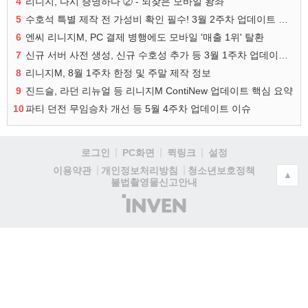
4
리니지, 다시 증명하다 ② - 되찾은 모바일 왕좌
5
수호석 특별 제작 전 가성비 확인 필수! 3월 2주차 업데이트 이슈
6
엔씨 리니지M, PC 결제 병행에도 모바일 '매출 1위' 탈환
7
신규 서버 사전 생성, 신규 수호성 추가 등 3월 1주차 업데이트 이슈
8
리니지M, 8월 1주차 한정 및 주말 제작 정보
9
진드슬, 라던 리뉴얼 등 리니지M ContiNew 업데이트 핵심 요약
10
파티 던전 무임승차 개선 등 5월 4주차 업데이트 이슈
로그인
PC화면
퀵링크
설정
청소년보호정책
이용약관
개인정보처리방침
▲
불법촬영물신고안내
(주)
인
벤