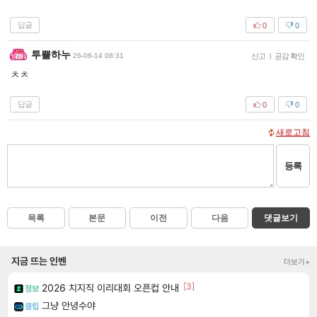
답글
0
0
투쁠하누
26-06-14 08:31
신고
|
공감 확인
ㅊㅊ
답글
0
0
새로고침
등록
목록
본문
이전
다음
댓글보기
지금 뜨는 인벤
더보기+
[3]
2026 치지직 이리대회 오픈컵 안내
정보
그냥 안녕수야
클립