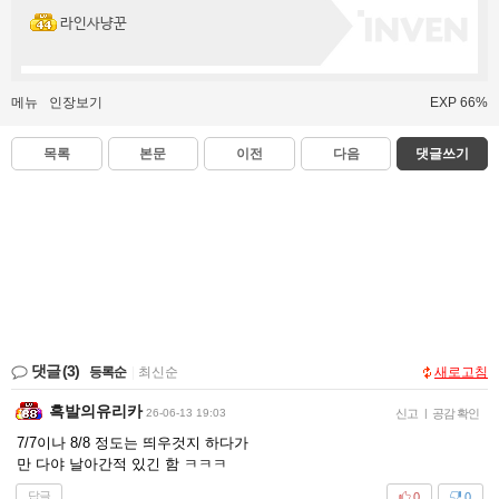
라인사냥꾼
메뉴
인장보기
EXP 66%
목록
본문
이전
다음
댓글쓰기
댓글
(3)
등록순
|
최신순
새로고침
흑발의유리카
26-06-13 19:03
신고
|
공감 확인
7/7이나 8/8 정도는 띄우것지 하다가
만 다야 날아간적 있긴 함 ㅋㅋㅋ
답글
0
0