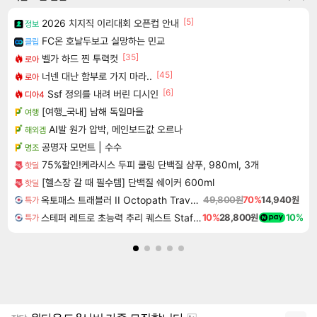
[5]
2026 치지직 이리대회 오픈컵 안내
정보
FC온 호날두보고 실망하는 민교
클립
[35]
벨가 하드 찐 투력컷
로아
[45]
너넨 대난 함부로 가지 마라..
로아
[6]
Ssf 정의를 내려 버린 디시인
디아4
[여행_국내] 남해 독일마을
여행
AI발 원가 압박, 메인보드값 오르나
해외겜
공명자 모먼트 | 수수
명조
75%할인!케라시스 두피 쿨링 단백질 샴푸, 980ml, 3개
핫딜
[헬스장 갈 때 필수템] 단백질 쉐이커 600ml
핫딜
옥토패스 트래블러 II Octopath Traveler II
49,800원
70%
14,940원
특가
스테퍼 레트로 초능력 추리 퀘스트 Staffer Retro A Supernatural Mystery Quest
10%
28,800원
10%
특가