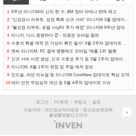
1
9주년 리니지M의 신의 한 수, BM 장비 아데나 판매 예고
2
"신성검사 리부트, 성장 특화 신규 서버" 리니지M 3월 업데이트 예고
3
"불요정 리부트, 로컬 사냥터 추가 예정" 리니지M 9주년 업데이트 예고
4
리니지, 다시 증명하다 ② - 되찾은 모바일 왕좌
5
수호석 특별 제작 전 가성비 확인 필수! 3월 2주차 업데이트 이슈
6
엔씨 리니지M, PC 결제 병행에도 모바일 '매출 1위' 탈환
7
신규 서버 사전 생성, 신규 수호성 추가 등 3월 1주차 업데이트 이슈
8
리니지M, 8월 1주차 한정 및 주말 제작 정보
9
진드슬, 라던 리뉴얼 등 리니지M ContiNew 업데이트 핵심 요약
10
파티 던전 무임승차 개선 등 5월 4주차 업데이트 이슈
로그인
PC화면
퀵링크
설정
청소년보호정책
이용약관
개인정보처리방침
▲
불법촬영물신고안내
(주)
인
벤