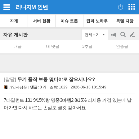
리니지M
인벤
자게
서버 현황
이슈 토론
팁과 노하우
득템 자랑
자유 게시판
전체보기
공
검
글
지
색
내글
내 댓글
3추글
인증글
on/off
쓰
기
[잡담]
무기 풀작 보통 몇다야로 잡으시나요?
라인사냥꾼
댓글: 3 개
조회:
1029
2026-06-13 18:15:49
7타일런트 131 9/15%랑 명중3바뎀2 8/15% 리세용 커검 있는데 날
아가면 다시 바르는 손실도 클것 같아서요