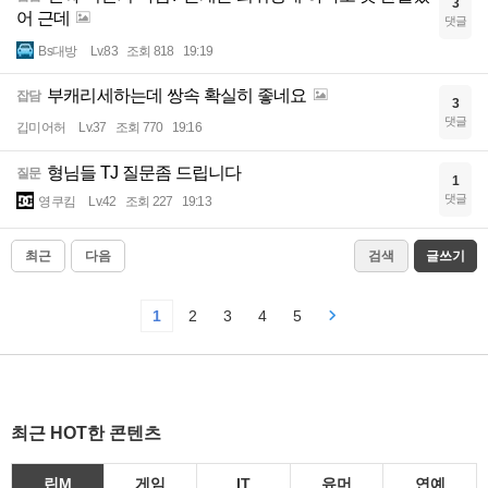
3
어 근데
댓글
Bs대방
Lv.83
조회 818
19:19
부캐리세하는데 쌍속 확실히 좋네요
잡담
3
댓글
깁미어허
Lv.37
조회 770
19:16
형님들 TJ 질문좀 드립니다
질문
1
댓글
영쿠킴
Lv.42
조회 227
19:13
최근
다음
검색
글쓰기
1
2
3
4
5
최근 HOT한 콘텐츠
린M
게임
IT
유머
연예