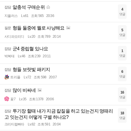
알충석 구매순위
잡담
4
댓글
지플러스
Lv.61
조회 565
20:36
형들 둘중에 뭘로 사냥해요
질문
5
댓글
사디파오리디
Lv.20
조회 789
20:14
군4 중립혈 있나요
잡담
1
댓글
박복태
Lv.46
조회 239
20:11
형들 보랏빛 패키지
잡담
6
댓글
트리플
Lv.72
조회 598
20:07
많이 비싸네
잡담
16
댓글
꽃7
Lv.35
조회 1378
20:06
투기장 할때 내가 지금 칼질을 하고 있는건지 멍때리
잡담
18
고 잇는건지 어떻게 구별 하나요?
댓글
크리티컬빠따
Lv.82
조회 591
20:04