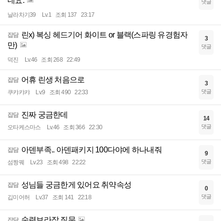
네요.
댓글
날라차기39
Lv.1
조회 137
23:17
린x) 복싱 헤드기어 화이트 or 블랙(스파링 유경험자
잡담
3
만)
댓글
덕진
Lv.46
조회 268
22:49
어휴 린생 처음으로
잡담
3
댓글
쿠캬캬캬
Lv.9
조회 490
22:33
진짜 궁금한데
잡담
14
댓글
오타케스마스
Lv.46
조회 366
22:30
아덴부족.. 아덴패키지 100다야에 하나내줘
잡담
9
댓글
섬짱꿰
Lv.23
조회 498
22:22
성님들 궁금한게 있어요 취약속성
잡담
0
댓글
깁미어허
Lv.37
조회 141
22:18
숙련보라작 질문
잡담