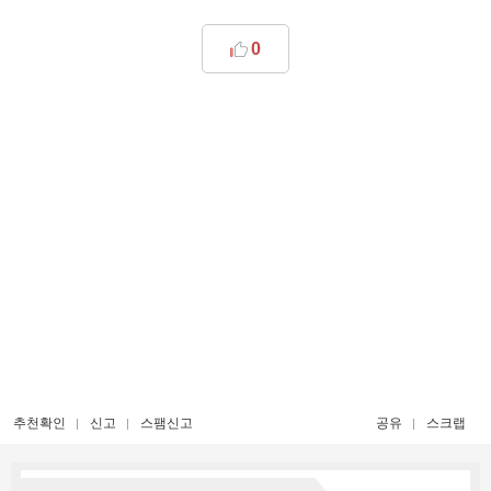
0
추천확인
신고
스팸신고
공유
스크랩