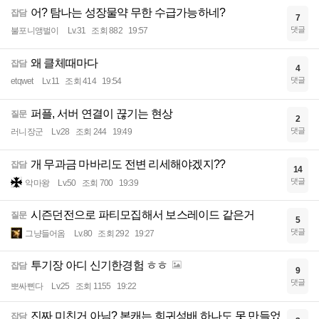
어? 탐나는 성장물약 무한 수급가능하네?
잡담
7
댓글
불포니앵벌이
Lv.31
조회 882
19:57
왜 클체때마다
잡담
4
댓글
etqwet
Lv.11
조회 414
19:54
퍼플, 서버 연결이 끊기는 현상
질문
2
댓글
러니장군
Lv.28
조회 244
19:49
개 무과금 마바리도 전변 리세해야겠지??
잡담
14
댓글
악마왕
Lv.50
조회 700
19:39
시즌던전으로 파티모집해서 보스레이드 같은거
질문
5
댓글
그냥들어옴
Lv.80
조회 292
19:27
투기장 아디 신기한경험 ㅎㅎ
잡담
9
댓글
뽀싸삔다
Lv.25
조회 1155
19:22
진짜 미친거 아님? 본캐는 희귀성배 하나도 못 만들었
잡담