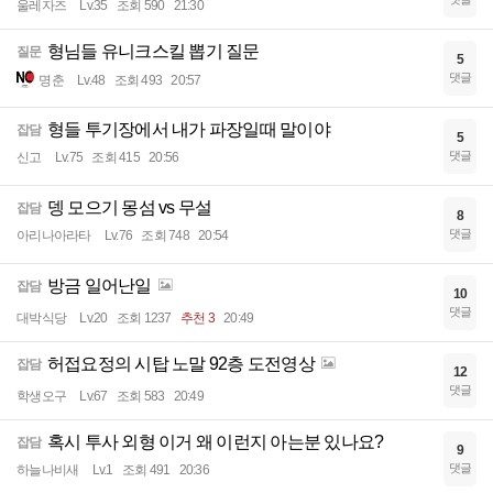
울레자즈
Lv.35
조회 590
21:30
형님들 유니크스킬 뽑기 질문
질문
5
댓글
명춘
Lv.48
조회 493
20:57
형들 투기장에서 내가 파장일때 말이야
잡담
5
댓글
신고
Lv.75
조회 415
20:56
뎅 모으기 몽섬 vs 무설
잡담
8
댓글
아리나아라타
Lv.76
조회 748
20:54
방금 일어난일
잡담
10
댓글
대박식당
Lv.20
조회 1237
추천 3
20:49
허접요정의 시탑 노말 92층 도전영상
잡담
12
댓글
학생오구
Lv.67
조회 583
20:49
혹시 투사 외형 이거 왜 이런지 아는분 있나요?
잡담
9
댓글
하늘나비새
Lv.1
조회 491
20:36