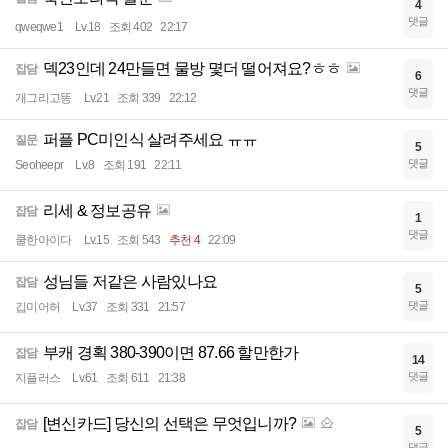
4
댓글
qweqwe1
Lv.18
조회 402
22:17
덱23인데 24만들면 물방 몇더 떨어져요?ㅎㅎ
잡담
6
댓글
개그리고똥
Lv.21
조회 339
22:12
퍼플 PC미인식 살려주세요 ㅠㅠ
질문
5
댓글
Seoheepr
Lv.8
조회 191
22:11
리세 & 정보공유
잡담
1
댓글
쿨한아이다
Lv.15
조회 543
추천 4
22:09
성님들 저같은 사람있나요
잡담
5
댓글
깁미어허
Lv.37
조회 331
21:57
부캐 경획 380-390이면 87.66 할만한가
잡담
14
댓글
지플러스
Lv.61
조회 611
21:38
[변신카드] 당신의 선택은 무엇입니까?
잡담
5
댓글