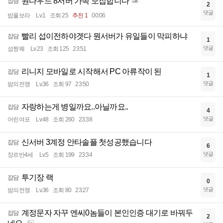
원다우드 8서버 가족 모집합니다
잡담
2
댓글
밥풀보라
Lv.1
조회 25
추천 1
00:06
빨리 섭이전하야겟다 뭔서버가 유일들이 막피하냐
잡담
1
댓글
섬짱꿰
Lv.23
조회 125
23:51
리니지 모바일로 시작해서 PC 아류작이 된
잡담
1
댓글
밤의전쟁
Lv.36
조회 97
23:50
자랑하는게 병일까요..아닐까요..
잡담
4
댓글
어린여포
Lv.48
조회 260
23:38
신서버 3계정 안타솔플 첫성공했습니다
잡담
6
댓글
장르반4세
Lv.5
조회 199
23:34
투기장 랙
잡담
0
댓글
밤의전쟁
Lv.36
조회 80
23:27
계정문자 자꾸 엔씨0놈들이 본인인증 대기로 바꿔두
잡담
2