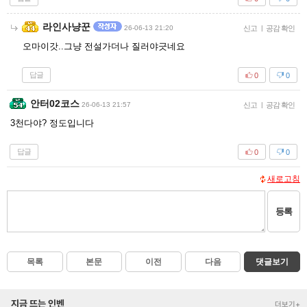
라인사냥꾼
26-06-13 21:20
신고
|
공감 확인
오마이갓..그냥 전설가더나 질러야긋네요
답글
0
0
안터02코스
26-06-13 21:57
신고
|
공감 확인
3천다야? 정도입니다
답글
0
0
새로고침
등록
목록
본문
이전
다음
댓글보기
지금 뜨는 인벤
더보기+