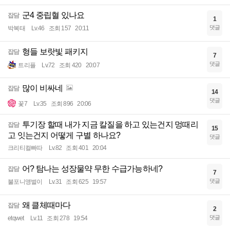
군4 중립혈 있나요
잡담
1
댓글
박복태
Lv.46
조회 157
20:11
형들 보랏빛 패키지
잡담
7
댓글
트리플
Lv.72
조회 420
20:07
많이 비싸네
잡담
14
댓글
꽃7
Lv.35
조회 896
20:06
투기장 할때 내가 지금 칼질을 하고 있는건지 멍때리
잡담
15
고 잇는건지 어떻게 구별 하나요?
댓글
크리티컬빠따
Lv.82
조회 401
20:04
어? 탐나는 성장물약 무한 수급가능하네?
잡담
7
댓글
불포니앵벌이
Lv.31
조회 625
19:57
왜 클체때마다
잡담
2
댓글
etqwet
Lv.11
조회 278
19:54