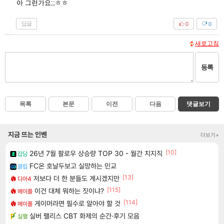
아 그런가요;;ㅎㅎ
답글
0
0
새로고침
등록
목록
본문
이전
다음
댓글보기
지금 뜨는 인벤
더보기+
[10]
26년 7월 팔로우 상승량 TOP 30 - 월간 치지직
잡담
FC온 호날두보고 실망하는 민교
클립
[13]
저보다 더 한 분들도 계시겠지만
디아4
[115]
이건 대체 뭐하는 짓이냐?
메이플
[114]
게이머라면 필수로 알아야 할 것
메이플
실버 팰리스 CBT 화제의 순간·후기 모음
실팰