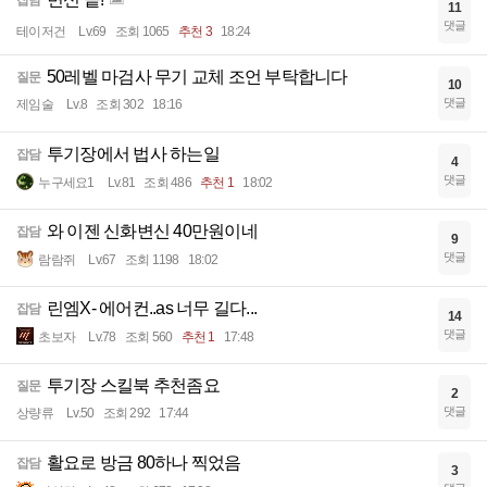
잡담
11
댓글
테이저건
Lv.69
조회 1065
추천 3
18:24
50레벨 마검사 무기 교체 조언 부탁합니다
질문
10
댓글
제임술
Lv.8
조회 302
18:16
투기장에서 법사 하는일
잡담
4
댓글
누구세요1
Lv.81
조회 486
추천 1
18:02
와 이젠 신화변신 40만원이네
잡담
9
댓글
람람쥐
Lv.67
조회 1198
18:02
린엠X- 에어컨..as 너무 길다...
잡담
14
댓글
초보자
Lv.78
조회 560
추천 1
17:48
투기장 스킬북 추천좀요
질문
2
댓글
상량류
Lv.50
조회 292
17:44
활요로 방금 80하나 찍었음
잡담
3