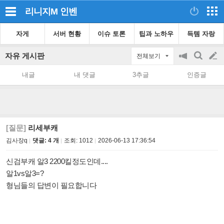
리니지M
인벤
자게
서버 현황
이슈 토론
팁과 노하우
득템 자랑
자유 게시판
전체보기
공
검
글
지
색
내글
내 댓글
3추글
인증글
on/off
쓰
기
[질문]
리세부캐
김사장q
댓글: 4 개
조회:
1012
2026-06-13 17:36:54
신검부캐 알3 2200킬정도인데....
알1vs알3=?
형님들의 답변이 필요합니다