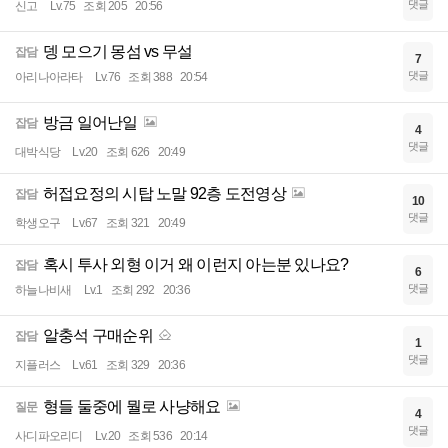
댓글
신고
Lv.75
조회 205
20:56
뎅 모으기 몽섬 vs 무설
잡담
7
댓글
아리나아라타
Lv.76
조회 388
20:54
방금 일어난일
잡담
4
댓글
대박식당
Lv.20
조회 626
20:49
허접요정의 시탑 노말 92층 도전영상
잡담
10
댓글
학생오구
Lv.67
조회 321
20:49
혹시 투사 외형 이거 왜 이런지 아는분 있나요?
잡담
6
댓글
하늘나비새
Lv.1
조회 292
20:36
알충석 구매순위
잡담
1
댓글
지플러스
Lv.61
조회 329
20:36
형들 둘중에 뭘로 사냥해요
질문
4
댓글
사디파오리디
Lv.20
조회 536
20:14