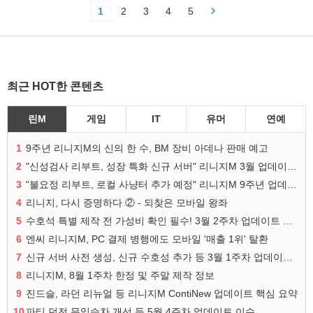
1
2
3
4
5
최근 HOT한 콘텐츠
린M
게임
IT
유머
연예
1
9주년 리니지M의 신의 한 수, BM 장비 아데나 판매 예고
2
"신성검사 리부트, 성장 특화 신규 서버" 리니지M 3월 업데이트 예고
3
"불요정 리부트, 로컬 사냥터 추가 예정" 리니지M 9주년 업데이트 예고
4
리니지, 다시 증명하다 ② - 되찾은 모바일 왕좌
5
수호석 특별 제작 전 가성비 확인 필수! 3월 2주차 업데이트 이슈
6
엔씨 리니지M, PC 결제 병행에도 모바일 '매출 1위' 탈환
7
신규 서버 사전 생성, 신규 수호성 추가 등 3월 1주차 업데이트 이슈
8
리니지M, 8월 1주차 한정 및 주말 제작 정보
9
진드슬, 라던 리뉴얼 등 리니지M ContiNew 업데이트 핵심 요약
10
파티 던전 무임승차 개선 등 5월 4주차 업데이트 이슈