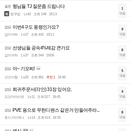
형님들 TJ 질문좀 드립니다
질문
1
댓글
영쿠킴
Lv.42
조회 149
19:13
이번4구도 풍령인가요?
잡담
9
댓글
깁미어허
Lv.37
조회 443
19:11
선생님들 공속4%체감 큰가요
잡담
8
댓글
깁미어허
Lv.37
조회 544
19:06
아~ 기모찌!
잡담
5
댓글
삿갓이형
Lv.20
조회 891
추천 1
18:46
희귀주문서(각인) 31장 있어요.
잡담
4
댓글
꼬꼬마아이유
Lv.11
조회 527
18:45
PVE 용으로 무한디펜스 같은거 만들어주라...
잡담
8
댓글
호시가미제나
Lv.14
조회 416
18:35
변신 끝!