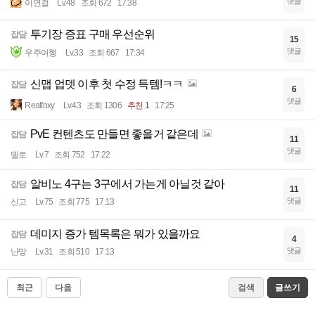
댓글
이연걸
Lv.48
조회 672
17:38
투기장 증표 구매 우선순위
잡담
15
댓글
우주여행
Lv.33
조회 667
17:34
신맵 업뎃 이후 첫 수정 득템!ㅋㅋ
잡담
6
댓글
Realfoxy
Lv.43
조회 1306
추천 1
17:25
PvE 컨텐츠도 만들면 좋을거 같은데
잡담
11
댓글
델로
Lv.7
조회 752
17:22
알비노 4구는 3구에서 가는게 아닐것 같아
잡담
11
댓글
신고
Lv.75
조회 775
17:13
데미지 증가 템목록은 뭐가 있을까요
잡담
4
댓글
난망
Lv.31
조회 510
17:13
최근
다음
검색
글쓰기