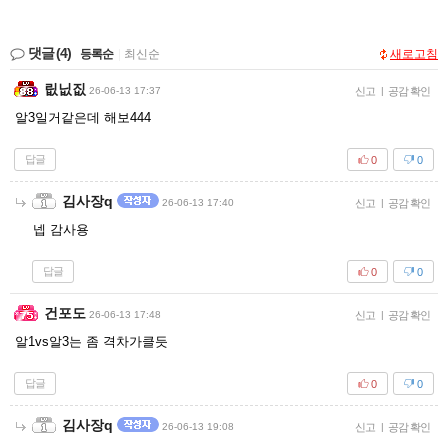
댓글
(4)
등록순
|
최신순
새로고침
릾닚짒
26-06-13 17:37
신고
|
공감 확인
알3일거같은데 해보444
답글
0
0
김사장q
26-06-13 17:40
신고
|
공감 확인
넵 감사용
답글
0
0
건포도
26-06-13 17:48
신고
|
공감 확인
알1vs알3는 좀 격차가클듯
답글
0
0
김사장q
26-06-13 19:08
신고
|
공감 확인