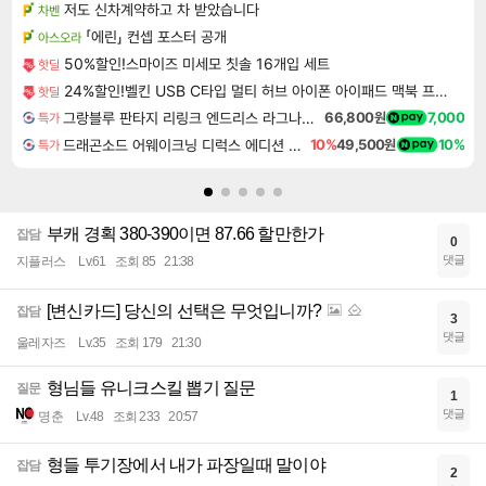
저도 신차계약하고 차 받았습니다
차벤
「에린」 컨셉 포스터 공개
아스오라
50%할인!스마이즈 미세모 칫솔 16개입 세트
핫딜
24%할인!벨킨 USB C타입 멀티 허브 아이폰 아이패드 맥북 프로 에어 노트북 호환
핫딜
그랑블루 판타지 리링크 엔드리스 라그나로크 Granblue Fantasy Relink Endless Ragnarok
66,800원
7,000
특가
드래곤소드 어웨이크닝 디럭스 에디션 DragonSword Awakening Deluxe Edition
10%
49,500원
10%
특가
부캐 경획 380-390이면 87.66 할만한가
잡담
0
댓글
지플러스
Lv.61
조회 85
21:38
[변신카드] 당신의 선택은 무엇입니까?
잡담
3
댓글
울레자즈
Lv.35
조회 179
21:30
형님들 유니크스킬 뽑기 질문
질문
1
댓글
명춘
Lv.48
조회 233
20:57
형들 투기장에서 내가 파장일때 말이야
잡담
2