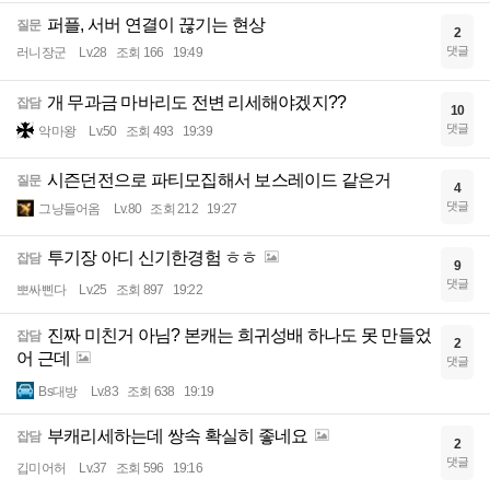
퍼플, 서버 연결이 끊기는 현상
질문
2
댓글
러니장군
Lv.28
조회 166
19:49
개 무과금 마바리도 전변 리세해야겠지??
잡담
10
댓글
악마왕
Lv.50
조회 493
19:39
시즌던전으로 파티모집해서 보스레이드 같은거
질문
4
댓글
그냥들어옴
Lv.80
조회 212
19:27
투기장 아디 신기한경험 ㅎㅎ
잡담
9
댓글
뽀싸삔다
Lv.25
조회 897
19:22
진짜 미친거 아님? 본캐는 희귀성배 하나도 못 만들었
잡담
2
어 근데
댓글
Bs대방
Lv.83
조회 638
19:19
부캐리세하는데 쌍속 확실히 좋네요
잡담
2
댓글
깁미어허
Lv.37
조회 596
19:16