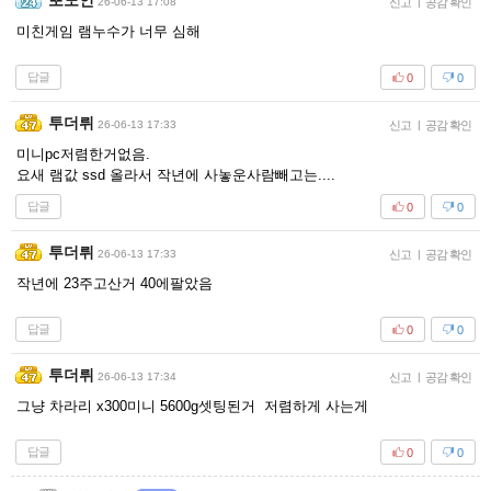
뽀노인
26-06-13 17:08
신고
|
공감 확인
미친게임 램누수가 너무 심해
답글
0
0
투더뤼
26-06-13 17:33
신고
|
공감 확인
미니pc저렴한거없음.
요새 램값 ssd 올라서 작년에 사놓운사람빼고는....
답글
0
0
투더뤼
26-06-13 17:33
신고
|
공감 확인
작년에 23주고산거 40에팔았음
답글
0
0
투더뤼
26-06-13 17:34
신고
|
공감 확인
그냥 차라리 x300미니 5600g셋팅된거 저렴하게 사는게
답글
0
0