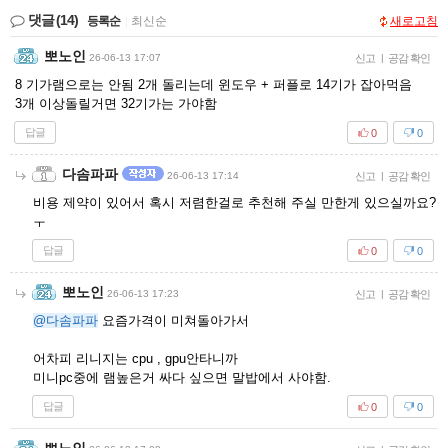
댓글
(14)
등록순
|
최신순
새로고침
뽀노인
26-06-13 17:07
신고
|
공감 확인
8 기가램으로는 안됨 2개 돌리는데 윈도우 + 퍼플로 14기가 잡아먹음
3개 이상돌릴거면 32기가는 가야함
답글
0
0
다솜파파
26-06-13 17:14
신고
|
공감 확인
비용 제약이 있어서 혹시 저렴한걸로 추천해 주실 만한게 있으실까요?
ㅜ
답글
0
0
뽀노인
26-06-13 17:23
신고
|
공감 확인
@다솜파파
요즘가격이 미쳐돌아가서
어차피 리니지는 cpu , gpu안타니까
미니pc중에 램높은거 싸다 싶으면 말밥에서 사야함.
답글
0
0