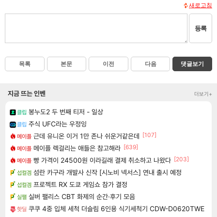
새로고침
등록
목록
본문
이전
다음
댓글보기
지금 뜨는 인벤
더보기+
봉누도2 두 번째 티저 - 일상
클립
주식 UFC라는 우정잉
클립
[107]
근데 유니온 이거 1만 존나 쉬운거같은데
메이플
[639]
메이플 렉걸리는 애들은 참고해라
메이플
[203]
빵 가격이 24500원 이라길래 결제 취소하고 나왔다
메이플
섬란 카구라 개발사 신작 [시노비 넥서스] 연내 출시 예정
섭컬겜
프로젝트 RX 도쿄 게임쇼 참가 결정
섭컬겜
실버 팰리스 CBT 화제의 순간·후기 모음
실팰
쿠쿠 4중 입체 세척 더슬림 6인용 식기세척기 CDW-D0620TWE
핫딜