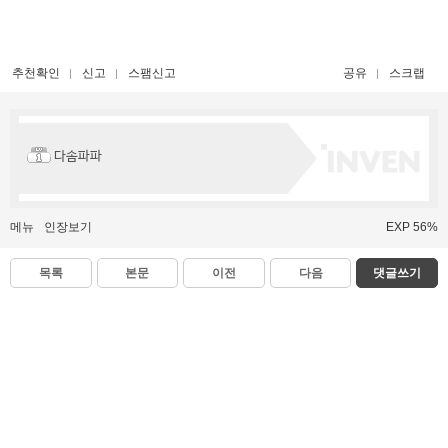
추천확인
신고
스팸신고
공유
스크랩
다솜파파
메뉴
인장보기
EXP 56%
목록
본문
이전
다음
댓글쓰기