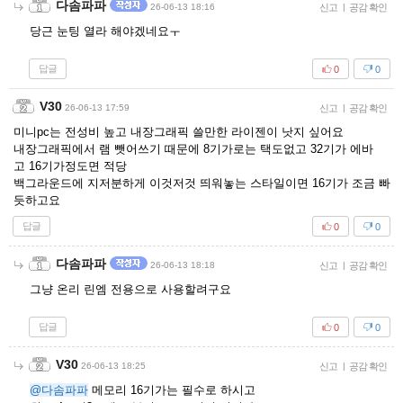
다솜파파
26-06-13 18:16
신고
|
공감 확인
당근 눈팅 열라 해야겠네요ㅜ
답글
0
0
V30
26-06-13 17:59
신고
|
공감 확인
미니pc는 전성비 높고 내장그래픽 쓸만한 라이젠이 낫지 싶어요
내장그래픽에서 램 뺏어쓰기 때문에 8기가로는 택도없고 32기가 에바
고 16기가정도면 적당
백그라운드에 지저분하게 이것저것 띄워놓는 스타일이면 16기가 조금 빠
듯하고요
답글
0
0
다솜파파
26-06-13 18:18
신고
|
공감 확인
그냥 온리 린엠 전용으로 사용할려구요
답글
0
0
V30
26-06-13 18:25
신고
|
공감 확인
@다솜파파
메모리 16기가는 필수로 하시고