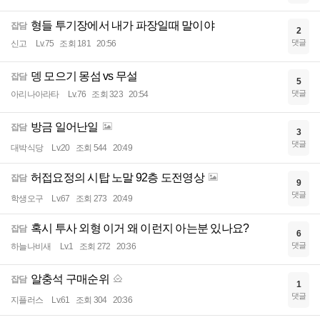
형들 투기장에서 내가 파장일때 말이야
잡담
2
댓글
신고
Lv.75
조회 181
20:56
뎅 모으기 몽섬 vs 무설
잡담
5
댓글
아리나아라타
Lv.76
조회 323
20:54
방금 일어난일
잡담
3
댓글
대박식당
Lv.20
조회 544
20:49
허접요정의 시탑 노말 92층 도전영상
잡담
9
댓글
학생오구
Lv.67
조회 273
20:49
혹시 투사 외형 이거 왜 이런지 아는분 있나요?
잡담
6
댓글
하늘나비새
Lv.1
조회 272
20:36
알충석 구매순위
잡담
1
댓글
지플러스
Lv.61
조회 304
20:36