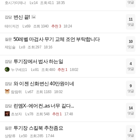
댓글
호시가미제나
Lv.14
조회 411
18:35
변신 끝!
잡담
11
댓글
테이저건
Lv.69
조회 1040
추천 3
18:24
50레벨 마검사 무기 교체 조언 부탁합니다
질문
10
댓글
제임술
Lv.8
조회 297
18:16
투기장에서 법사 하는일
잡담
4
댓글
누구세요1
Lv.81
조회 480
추천 1
18:02
와 이젠 신화변신 40만원이네
잡담
9
댓글
람람쥐
Lv.67
조회 1183
18:02
린엠X- 에어컨..as 너무 길다...
잡담
14
댓글
초보자
Lv.78
조회 548
추천 1
17:48
투기장 스킬북 추천좀요
질문
2
댓글
상량류
Lv.50
조회 285
17:44