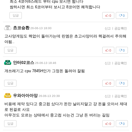
최소 4코어8스레드 부터 cpu 보시면 됩니다
쌈하시면 최소 6코어부터 보시고 8코어면 쾌적합니다
답글
0
0
쵸코승환
26-06-13 18:00
신고
|
공감 확인
고사양게임도 렉없이 돌아가는데 린엠은 초고사양이라 렉걸려서 주의해
야됨..
답글
0
0
안터02코스
26-06-13 18:46
신고
|
공감 확인
개쓰레기고 cpu 7845H인가 그정돈 돌려야 잘됨
답글
0
0
우와아아아앙
26-06-13 20:39
신고
|
공감 확인
비용에 제약 있다고 중고컴 샀다가 돈만 날리지말고 걍 돈을 모아서 제대
로 된걸로 사요
아무것도 모르는 상태에서 중고컴 사는건 그냥 돈 버리는 길임
답글
0
0