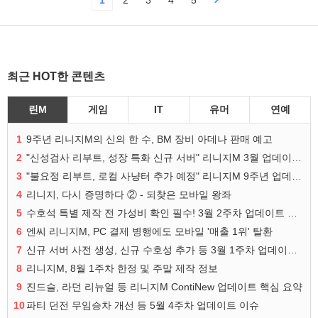
1
2
3
4
5
최근 HOT한 콘텐츠
린M
게임
IT
유머
연예
1
9주년 리니지M의 신의 한 수, BM 장비 아데나 판매 예고
2
"신성검사 리부트, 성장 특화 신규 서버" 리니지M 3월 업데이트 예고
3
"불요정 리부트, 로컬 사냥터 추가 예정" 리니지M 9주년 업데이트 예고
4
리니지, 다시 증명하다 ② - 되찾은 모바일 왕좌
5
수호석 특별 제작 전 가성비 확인 필수! 3월 2주차 업데이트 이슈
6
엔씨 리니지M, PC 결제 병행에도 모바일 '매출 1위' 탈환
7
신규 서버 사전 생성, 신규 수호성 추가 등 3월 1주차 업데이트 이슈
8
리니지M, 8월 1주차 한정 및 주말 제작 정보
9
진드슬, 라던 리뉴얼 등 리니지M ContiNew 업데이트 핵심 요약
10
파티 던전 무임승차 개선 등 5월 4주차 업데이트 이슈