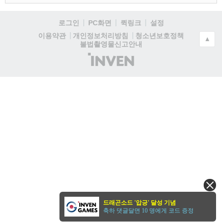
로그인
PC화면
퀵링크
설정
청소년보호정책
이용약관
개인정보처리방침
▲
불법촬영물신고안내
(주)
인
벤
드래곤소드 '압긍' 달성 기념
축하 댓글달면 10 명에게 코드 증정