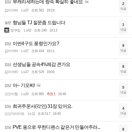
부캐리세하는데 쌍속 확실히 좋네요
잡담
2
댓글
깁미어허
Lv.37
조회 581
19:16
형님들 TJ 질문좀 드립니다
질문
1
댓글
영쿠킴
Lv.42
조회 146
19:13
이번4구도 풍령인가요?
잡담
9
댓글
깁미어허
Lv.37
조회 434
19:11
선생님들 공속4%체감 큰가요
잡담
8
댓글
깁미어허
Lv.37
조회 529
19:06
아~ 기모찌!
잡담
5
댓글
삿갓이형
Lv.20
조회 865
추천 1
18:46
희귀주문서(각인) 31장 있어요.
잡담
4
댓글
꼬꼬마아이유
Lv.11
조회 517
18:45
PVE 용으로 무한디펜스 같은거 만들어주라...
잡담
8