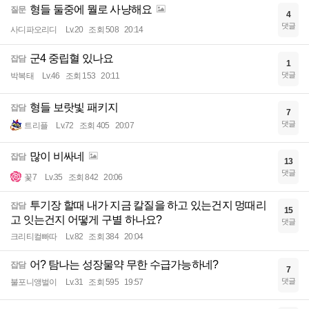
형들 둘중에 뭘로 사냥해요
질문
4
댓글
사디파오리디
Lv.20
조회 508
20:14
군4 중립혈 있나요
잡담
1
댓글
박복태
Lv.46
조회 153
20:11
형들 보랏빛 패키지
잡담
7
댓글
트리플
Lv.72
조회 405
20:07
많이 비싸네
잡담
13
댓글
꽃7
Lv.35
조회 842
20:06
투기장 할때 내가 지금 칼질을 하고 있는건지 멍때리
잡담
15
고 잇는건지 어떻게 구별 하나요?
댓글
크리티컬빠따
Lv.82
조회 384
20:04
어? 탐나는 성장물약 무한 수급가능하네?
잡담
7
댓글
불포니앵벌이
Lv.31
조회 595
19:57