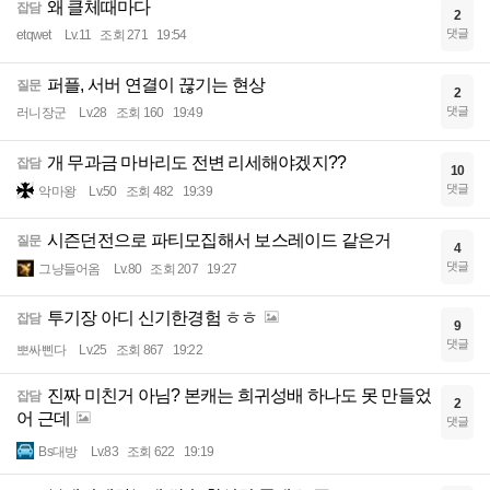
왜 클체때마다
잡담
2
댓글
etqwet
Lv.11
조회 271
19:54
퍼플, 서버 연결이 끊기는 현상
질문
2
댓글
러니장군
Lv.28
조회 160
19:49
개 무과금 마바리도 전변 리세해야겠지??
잡담
10
댓글
악마왕
Lv.50
조회 482
19:39
시즌던전으로 파티모집해서 보스레이드 같은거
질문
4
댓글
그냥들어옴
Lv.80
조회 207
19:27
투기장 아디 신기한경험 ㅎㅎ
잡담
9
댓글
뽀싸삔다
Lv.25
조회 867
19:22
진짜 미친거 아님? 본캐는 희귀성배 하나도 못 만들었
잡담
2
어 근데
댓글
Bs대방
Lv.83
조회 622
19:19