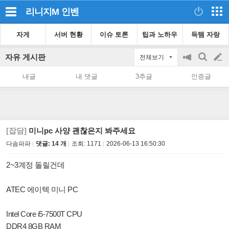
리니지M
인벤
자게
서버 현황
이슈 토론
팁과 노하우
득템 자랑
자유 게시판
전체보기
공
검
글
지
색
내글
내 댓글
3추글
인증글
on/off
쓰
기
[잡담]
미니pc 사양 괜찮은지 봐주세요
다솜파파
댓글: 14 개
조회:
1171
2026-06-13 16:50:30
2~3계정 돌릴건데
ATEC 에이텍 미니 PC
Intel Core i5-7500T CPU
DDR4 8GB RAM