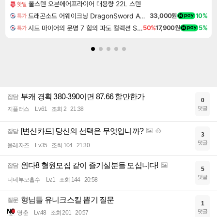
올스텐 오븐에어프라이어 대용량 22L 스텐
핫딜
드래곤소드 어웨이크닝 DragonSword Awakening
33,000원
10%
특가
시드 마이어의 문명 7 힘의 파도 컬렉션 Sid Meier's Civilization VII Tides of Power Collection DLC
50%
17,900원
5%
특가
부캐 경획 380-390이면 87.66 할만한가
잡담
0
댓글
지플러스
Lv.61
조회 2
21:38
[변신카드] 당신의 선택은 무엇입니까?
잡담
3
댓글
울레자즈
Lv.35
조회 104
21:30
윈다8 혈원모집 같이 즐기실분들 모십니다!
잡담
5
댓글
너네부모홀수
Lv.1
조회 144
20:58
형님들 유니크스킬 뽑기 질문
질문
1
댓글
명춘
Lv.48
조회 201
20:57