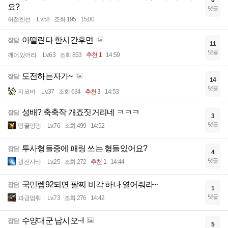
0
요?
댓글
허접한선
Lv.58
조회 195
15:00
아떨린다 한시간후면
잡담
11
댓글
깨어있어라
Lv.63
조회 853
추천 1
14:59
도전하는자가~
잡담
14
댓글
지코바
Lv.37
조회 634
추천 3
14:53
성배? 축축작 개죠짓거리네 ㅋㅋㅋ
잡담
3
댓글
멍꿀멍멍
Lv.76
조회 499
14:52
투사형들중에 패링 쓰는 형들있어요?
잡담
4
댓글
광전사타
Lv.25
조회 272
추천 1
14:44
국민렙92되면 팔찌 비각 하나 열어줘라~
잡담
1
댓글
과금멈춰
Lv.73
조회 276
14:42
수양대군 납시오~!
잡담
5