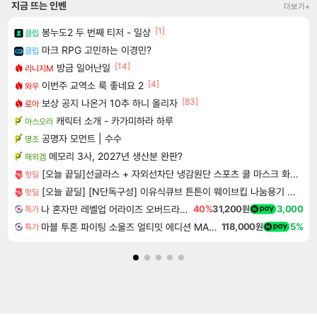
지금 뜨는 인벤
더보기+
[1]
봉누도2 두 번째 티저 - 일상
클립
마크 RPG 고민하는 이경민?
클립
[14]
방금 일어난일
리니지M
[4]
이번주 교역소 룩 좋네요 2
와우
[83]
보상 공지 나온거 10추 하니 올리자
로아
캐릭터 소개 - 카가미하라 하루
아스오라
공명자 모먼트 | 수수
명조
메모리 3사, 2027년 생산분 완판?
해외겜
[오늘 끝딜]선글라스 + 자외선차단 냉감원단 스포츠 쿨 마스크 화이트 1매입
핫딜
[오늘 끝딜] [N단독구성] 이유식큐브 튼튼이 웨이브킵 나눔용기 1700ml 3칸 4P + 290ml 4P
핫딜
나 혼자만 레벨업 어라이즈 오버드라이브 디럭스 에디션 Solo Leveling Arise Overdrive Deluxe Edition
40%
31,200원
3,000
특가
마블 투혼 파이팅 소울즈 얼티밋 에디션 MARVEL Tokon Fighting Souls Ultimate Edition
118,000원
5%
특가