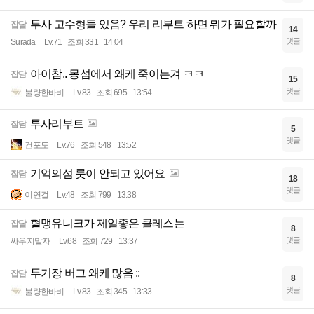
투사 고수형들 있음? 우리 리부트 하면 뭐가 필요할까
잡담
14
댓글
Surada
Lv.71
조회 331
14:04
아이참.. 몽섬에서 왜케 죽이는겨 ㅋㅋ
잡담
15
댓글
불량한바비
Lv.83
조회 695
13:54
투사리부트
잡담
5
댓글
건포도
Lv.76
조회 548
13:52
기억의섬 룻이 안되고 있어요
잡담
18
댓글
이연걸
Lv.48
조회 799
13:38
혈맹유니크가 제일좋은 클레스는
잡담
8
댓글
싸우지말자
Lv.68
조회 729
13:37
투기장 버그 왜케 많음 ;;
잡담
8
댓글
불량한바비
Lv.83
조회 345
13:33