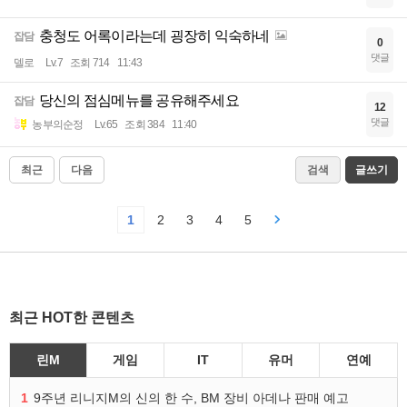
충청도 어록이라는데 굉장히 익숙하네
잡담
0
댓글
델로
Lv.7
조회 714
11:43
당신의 점심메뉴를 공유해주세요
잡담
12
댓글
농부의순정
Lv.65
조회 384
11:40
최근
다음
검색
글쓰기
1
2
3
4
5
최근 HOT한 콘텐츠
린M
게임
IT
유머
연예
1
9주년 리니지M의 신의 한 수, BM 장비 아데나 판매 예고