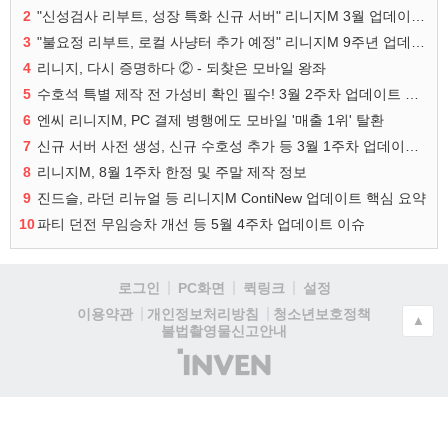
2
"신성검사 리부트, 성장 특화 신규 서버" 리니지M 3월 업데이트 예고
3
"불요정 리부트, 로컬 사냥터 추가 예정" 리니지M 9주년 업데이트 예고
4
리니지, 다시 증명하다 ② - 되찾은 모바일 왕좌
5
수호석 특별 제작 전 가성비 확인 필수! 3월 2주차 업데이트 이슈
6
엔씨 리니지M, PC 결제 병행에도 모바일 '매출 1위' 탈환
7
신규 서버 사전 생성, 신규 수호성 추가 등 3월 1주차 업데이트 이슈
8
리니지M, 8월 1주차 한정 및 주말 제작 정보
9
진드슬, 라던 리뉴얼 등 리니지M ContiNew 업데이트 핵심 요약
10
파티 던전 무임승차 개선 등 5월 4주차 업데이트 이슈
로그인
PC화면
퀵링크
설정
청소년보호정책
이용약관
개인정보처리방침
▲
불법촬영물신고안내
(주)
인
벤