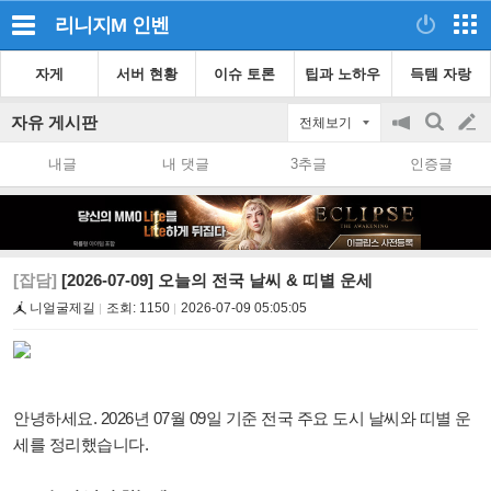
리니지M
인벤
자게
서버 현황
이슈 토론
팁과 노하우
득템 자랑
자유 게시판
전체보기
공
검
글
지
색
내글
내 댓글
3추글
인증글
on/off
쓰
기
[잡담]
[2026-07-09] 오늘의 전국 날씨 & 띠별 운세
니얼굴제길
조회:
1150
2026-07-09 05:05:05
안녕하세요. 2026년 07월 09일 기준 전국 주요 도시 날씨와 띠별 운
세를 정리했습니다.