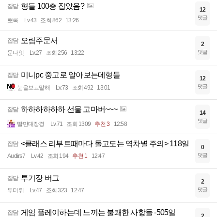
형들 100층 잡았음?
잡담
12
댓글
뽀록
Lv.43
조회 862
13:26
오림주문서
잡담
2
댓글
문나잇
Lv.27
조회 256
13:22
미니pc 중고로 알아보는데형들
잡담
12
댓글
눈을보고말해
Lv.73
조회 492
13:01
하하하하하하 선물 고마버~~~
잡담
14
댓글
딸만대장경
Lv.71
조회 1309
추천 3
12:58
<클래스 리부트때마다 돌고도는 역차별 주의> 118일
잡담
0
댓글
Audirs7
Lv.42
조회 194
추천 1
12:47
투기장 버그
잡담
2
댓글
투더뤼
Lv.47
조회 323
12:47
게임 플레이하는데 느끼는 불쾌한 사항들 -505일
잡담
2