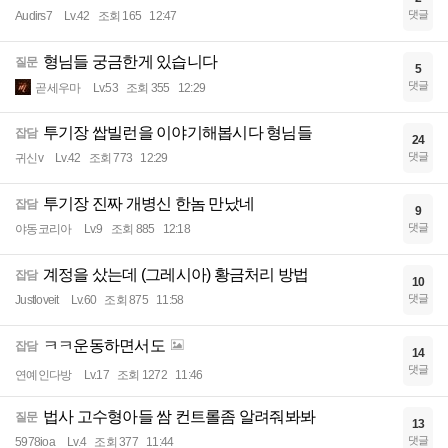
댓글
Audirs7
Lv.42
조회 165
12:47
형님들 궁금한게 있습니다
질문
5
댓글
곧세우마
Lv.53
조회 355
12:29
투기장 쌉빌런을 이야기해봅시다 형님들
잡담
24
댓글
귀신v
Lv.42
조회 773
12:29
투기장 진짜 개병신 한놈 만났네
잡담
9
댓글
야동코리아
Lv.9
조회 885
12:18
계정을 샀는데 (그레시아) 황금처리 방법
잡담
10
댓글
Justloveit
Lv.60
조회 875
11:58
ㅋㅋ운동하면서도
잡담
14
댓글
연예인다방
Lv.17
조회 1272
11:46
법사 고수형아들 쌈 컨트롤좀 알려줘봐봐
질문
13
댓글
5978ioa
Lv.4
조회 377
11:44