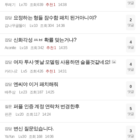
댓글
투레기
Lv.70
조회 639
추천 1
14:38
요정하는 형들 잠수함 패치 된거아니야?
잡담
2
댓글
감나무골똘이
Lv.10
조회 304
14:36
신화각성 ㅆㅂ 확률 맞는거냐?
잡담
4
댓글
Aconite
Lv.18
조회 342
추천 1
14:35
여자 투사 옛날 모델링 사용하면 슬플것같네요!
잡담
4
댓글
카리나2
Lv.5
조회 426
추천 1
14:31
엔씨야 이거 패치해줘
잡담
0
댓글
배추삼
Lv.23
조회 187
14:25
퍼플 인증 계정 연락처 번경한후
질문
5
댓글
핀콘
Lv.20
조회 117
14:24
변신 질문있습니다.
잡담
3
댓글
YaYun
Lv.30
조회 168
14:06