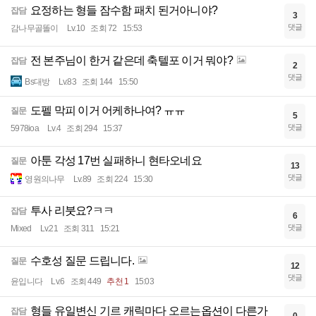
요정하는 형들 잠수함 패치 된거아니야?
잡담
3
댓글
감나무골똘이
Lv.10
조회 72
15:53
전 본주님이 한거 같은데 축텔포 이거 뭐야?
잡담
2
댓글
Bs대방
Lv.83
조회 144
15:50
도펠 막피 이거 어케하나여? ㅠㅠ
질문
5
댓글
5978ioa
Lv.4
조회 294
15:37
아툰 각성 17번 실패하니 현타오네요
질문
13
댓글
영원의나무
Lv.89
조회 224
15:30
투사 리붓요?ㅋㅋ
잡담
6
댓글
Mixed
Lv.21
조회 311
15:21
수호성 질문 드립니다.
질문
12
댓글
윤입니다
Lv.6
조회 449
추천 1
15:03
형들 유일변신 기르 캐릭마다 오르는옵션이 다른가
잡담