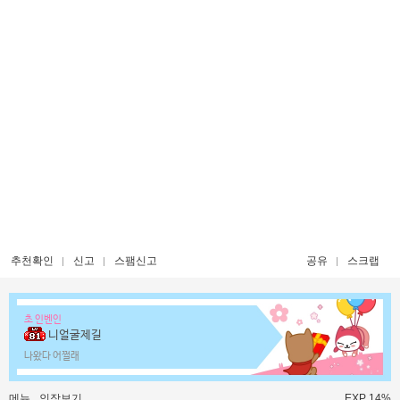
추천확인
신고
스팸신고
공유
스크랩
초 인벤인
니얼굴제길
나왔다 어쩔래
메뉴
인장보기
EXP 14%