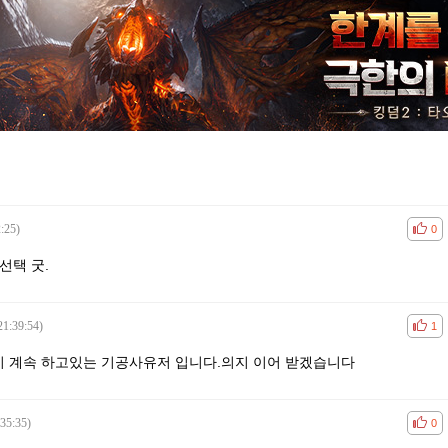
:25)
공감
비공
0
선택 굿.
21:39:54)
공감
비공
1
 계속 하고있는 기공사유저 입니다.의지 이어 받겠습니다
35:35)
공감
비공
0