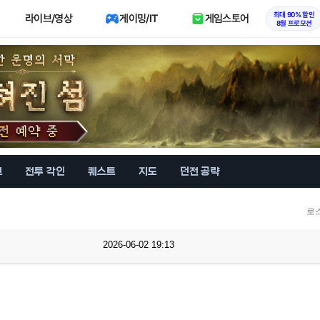
최대 90% 할인
라이브/영상
게이밍/IT
게임스토어
8월 프로모션
브
전투 각인
퀘스트
지도
던전 공략
로
2026-06-02 19:13