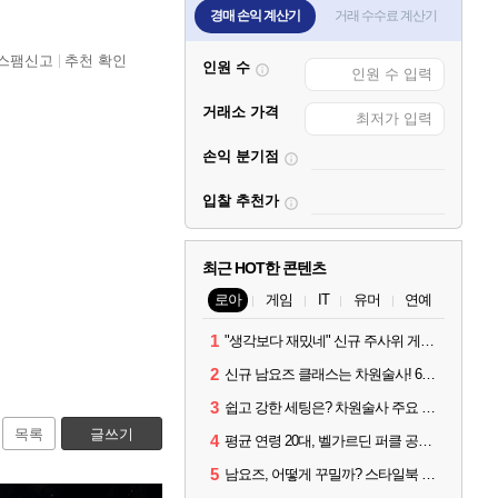
경매 손익 계산기
거래 수수료 계산기
스팸신고
추천 확인
인원 수
거래소 가격
손익 분기점
입찰 추천가
최근 HOT한 콘텐츠
로아
게임
IT
유머
연예
1
"생각보다 재밌네" 신규 주사위 게임 티카투카 호평
2
신규 남요즈 클래스는 차원술사! 6월 20일 로아온 썸머 정리
3
쉽고 강한 세팅은? 차원술사 주요 빌드와 스킬 코드
목록
글쓰기
4
평균 연령 20대, 벨가르딘 퍼클 공대 '영로티'를 만나다
5
남요즈, 어떻게 꾸밀까? 스타일북 인기 차원술사 커스터마이즈