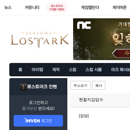
로스트아크
뉴스
커뮤니티
게임캘린더
게이머존
기대평 이벤트
홈
아이템
제작
스킬
스킬 시뮬
아크 패시
주소보기
복사
로스트아크 인벤
현찰지갑압수
로그인하고
출석보상
받으세요!
[잡담]
로그인