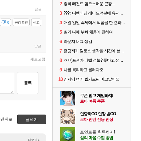
2
중국 레전드 혐오스러운 근황...
답글
3
??? : 디렉터님 레이드덕분에 유저들 민심이 좋아졌습니다
4
매일 일일 숙제에서 덕담을 한 결과.png
감
0
공감 확인
신고
5
벨가 나메 부뼈 채용에 관하여
6
라운지 버그 생김
답글
7
홀딩저가 딜로스 생각할 시간에 본인 스킬 사이클이나 제대로 굴려라
새로고침
8
ㅇㅂ)포셔가 나벨 성불? 좋다고 생각하는 직업
9
나를 록리라고 불러다오
10
영자님 여기 벨가르딘 버그났어요
등록
쿠폰 받고 게임하자!
로아 여름 쿠폰
인증하GO 인장 받GO
맨위로
글쓰기
로아 인벤 전용 인장
포인트를 획득하자!
섬의 마음 수집 방법
더보기+