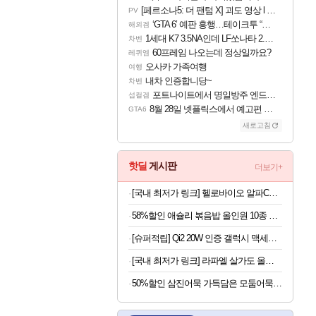
[페르소나5: 더 팬텀 X] 괴도 영상 l 타카마키 안·댄싱 스타
PV
‘GTA 6’ 예판 흥행…테이크투 “내부 예상 크게 넘어”
해외겜
1세대 K7 3.5NA인데 LF쏘나타 2.0NA 기변하면 유류비 절약이 얼마나 될까요..?
차벤
60프레임 나오는데 정상일까요?
레퀴엠
오사카 가족여행
여행
내차 인증합니당~
차벤
포트나이트에서 명일방주 엔드필드 [펠리카] 판매 예정
섭컬겜
8월 28일 넷플릭스에서 예고편 공개 예정
GTA6
새로고침
핫딜
게시판
더보기+
[국내 최저가 링크] 헬로바이오 알파CD 원데이핏 알파시글로덱스트린, 3g, 14포, 12개
58%할인 애슐리 볶음밥 올인원 10종 세트, 1개
[슈퍼적립] Qi2 20W 인증 갤럭시 맥세이프 케이스 에어핏프로 맥핏 블랙, 갤럭시Z 폴드8 울트라
[국내 최저가 링크] 라파엘 살가도 올리브 포마스 오일, 2L, 1개
50%할인 삼진어묵 가득담은 모둠어묵탕, 484g, 2개