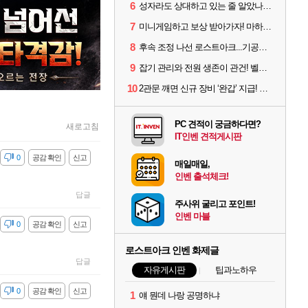
6
성자라도 상대하고 있는 줄 알았나? 벨가르딘 이모저모
7
미니게임하고 보상 받아가자! 마하라카 썸머 캠프 할 일은?
8
후속 조정 나선 로스트아크...기공사, 차원술사 하향
9
잡기 관리와 전원 생존이 관건! 벨가르딘 유물 칭호 획득방법 정리
10
2관문 깨면 신규 장비 ‘완갑’ 지급! 그림자 레이드 벨가르딘 공개
PC 견적이 궁금하다면?
새로고침
IT인벤 견적게시판
감
0
공감 확인
신고
매일매일,
인벤 출석체크!
답글
주사위 굴리고 포인트!
인벤 마블
감
0
공감 확인
신고
로스트아크 인벤 화제글
답글
자유게시판
팁과노하우
감
0
공감 확인
신고
1
얘 뭔데 나랑 공명하냐