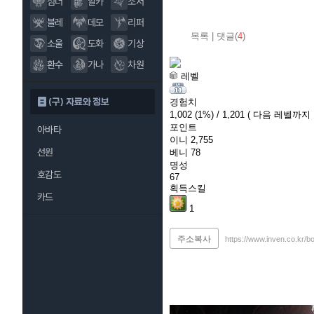
섬너
알카
소서
블레
데모
리퍼
목록
|
댓글(
4
)
소울
도화
기상
환수
가나
차원
레벨
(구) 자료와 정보
경험치
1,002
(1%)
/ 1,201
( 다음 레벨까지 1
포인트
아바타
이니
2,755
선원
베니
78
명성
호감도
67
획득스킬
카드
1
주소복사
https://www.inven.co.kr/b