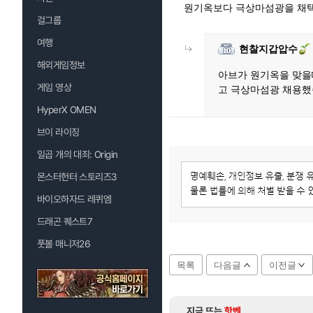
원기옥보다 극상마섬광을 채택
걸그룹
여행
현찰지갑압수
해외게임정보
아브가 원기옥을 맞을
게임 영상
고 극상마섬광 채용했
HyperX OMEN
브이 라이징
일곱 개의 대죄: Origin
몬스터헌터 스토리즈3
바이오하자드 레퀴엠
드래곤 퀘스트7
풋볼 매니저26
목록
다음글
이전글
지금 뜨는
핫벤