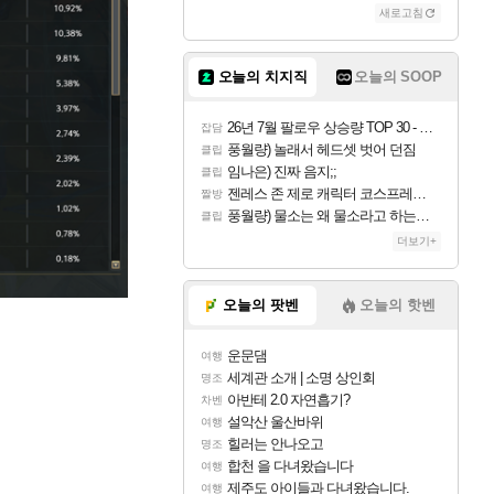
새로고침
오늘의 치지직
오늘의 SOOP
26년 7월 팔로우 상승량 TOP 30 - 월간 치지직
잡담
풍월량) 놀래서 헤드셋 벗어 던짐
클립
임나은) 진짜 음지;;
클립
젠레스 존 제로 캐릭터 코스프레한 꽁주
짤방
풍월량) 물소는 왜 물소라고 하는거야? 아! 그만 ㅋㅋ 알았어 ㅋㅋ
클립
더보기+
오늘의 팟벤
오늘의 핫벤
운문댐
여행
세계관 소개 | 소명 상인회
명조
아반테 2.0 자연흡기?
차벤
설악산 울산바위
여행
힐러는 안나오고
명조
합천 을 다녀왔습니다
여행
제주도 아이들과 다녀왔습니다.
여행