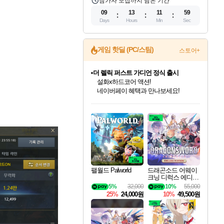
참가자 모집까지 남은 기간
09
13
11
57
Days
Hours
Min
Sec
게임 핫딜 (PC/스팀)
스토어+
더 렐릭 퍼스트 가디언 정식 출시
설화x하드코어 액션!
네이버페이 혜택과 만나보세요!
인벤게임즈 8월 특별 할인!
드래곤소드: 어웨이크닝 입점!
문명 7 특별 할인!
마블 투혼 파이팅 소울즈 정식출시!
귀무자: 검의 길 예약 판매 중!
비스트 오브 리인카네이션 정식 출시!
커세어 코브 출시 기념 할인!
베데스다 40주년 기념 할인 중!
캡콤 프렌차이즈 할인 진행 중!
캡콤 일부 상품 상시 할인
스타워즈 은하계 레이서
로블록스 기프트 카드 공식 입점
인기 퍼블리셔 모음!
스팀으로 만나는 드래곤소드!
조선&고려 DLC 출시 예정
마블 히어로 총 출동&화려한 격투!
10% 할인과
게임프릭 신작 IP
해적'섬'을 발전시키자!
베데스다의 명작들을
몬헌, 바하 등 인기 IP를
몬헌 와일즈 & 드래곤즈 도그마2
인벤게임즈에서 10% 추가 적립
Robux를 가장 안전하고
최대 90% 할인가를 만나보세요!
네이버혜택과 함께 만나보세요!
50%할인&추가 적립까지!
네이버 포인트 혜택까지!
이니&베니 혜택까지!
네이버 혜택가와 함께 예약하세요!
할인&네이버혜택으로 만나보세요!
40주년 프로모션으로 만나보세요!
할인가에 만나보세요!
일부 에디션 상시 할인!
혜택으로 예약 판매 중
편안하게 충전하세요
팰월드 Palworld
드래곤소드 어웨이
크닝 디럭스 에디션
DragonSword Awake
5%
32,000
10%
55,000
ning Deluxe Edition
25%
24,000원
10%
49,500원