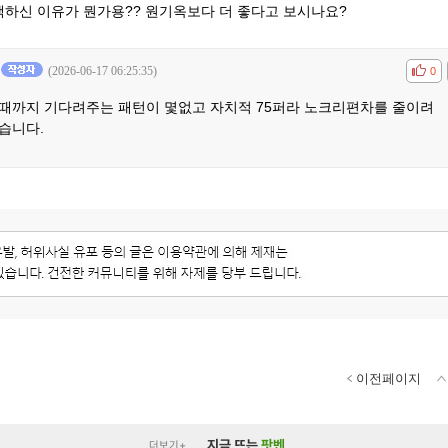
하신 이유가 뭔가용?? 원기옥보다 더 좋다고 보시나요?
(2026-06-17 06:25:35)
공감
비공
0
때까지 기다려주는 패턴이 몇없고 자치적 75퍼라 노크리편차를 줄이려
습니다.
이전페이지
지금 뜨는
팟벤
더보기+