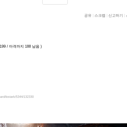
공유
스크랩
신고하기
99 / 마격까지 188 남음 )
oard/lostark/5344/132330