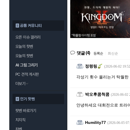
공통 커뮤니티
오픈 이슈 갤러리
오늘의 핫벤
(4)
댓글
등록순
|
최신순
오늘의 팟벤
AI 그림 그리기
정령링
(2026-06-02 19:52
PC 견적 게시판
각성기 횟수 올리는거 탁월한 
더보기
박오후쿰척쿰
(2026-06-02 
인기 팟벤
안녕하세요 대회전으로 트라이
팟벤 바로가기
치지직
Humility77
(2026-06-05 07:
차벤