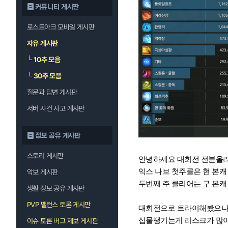
커뮤니티 게시판
로스트아크 모바일 게시판
자유 게시판
└
10추 모음
└
30추 모음
질문과 답변 게시판
서버 사건 사고 게시판
정보 공유 게시판
스토리 게시판
안녕하세요 대회전 전분올
익스 나브 첫주클은 현 본캐 
악보 게시판
두번째 주 클리어는 구 본캐 
생활 정보 공유 게시판
PVP 밸런스 토론 게시판
대회전으로 트라이해봤으나,
섭물땡기는게 리스크가 많아
이슈 토론 버그 제보 게시판