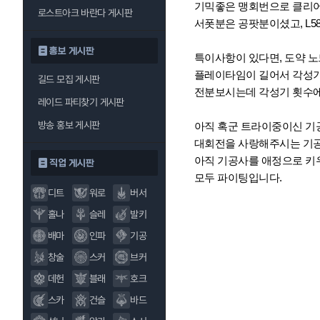
기믹좋은 맹회번으로 클리어
로스트아크 바란다 게시판
서폿분은 공팟분이셨고, L5
홍보 게시판
특이사항이 있다면, 도약 노드 0/
플레이타임이 길어서 각성기
길드 모집 게시판
전분보시는데 각성기 횟수에
레이드 파티찾기 게시판
방송 홍보 게시판
아직 혹군 트라이중이신 
대회전을 사랑해주시는 기
아직 기공사를 애정으로 키
직업 게시판
모두 파이팅입니다.
디트
워로
버서
홀나
슬레
발키
배마
인파
기공
창술
스커
브커
데헌
블래
호크
스카
건슬
바드