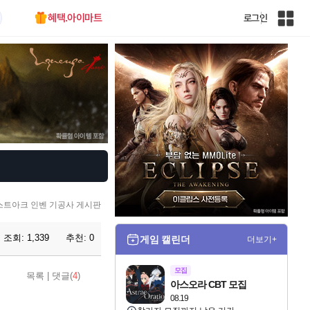
혜택.아이마트
로그인
인
벤
전
체
사
이
트
맵
스트아크 인벤 기공사 게시판
조회:
1,339
추천:
0
게임 캘린더
더보기+
모집
목록
|
댓글(
4
)
아스오라 CBT 모집
08.19