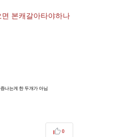
오면 본캐갈아타야하나
짜증나는게 한 두개가 아님
0