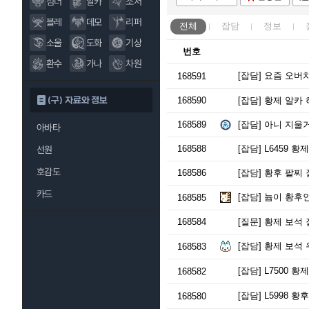
섬너
알카
소서
블레
데모
리퍼
전체
잡담
정보
소울
도화
기상
번호
환수
가나
차원
[잡담]
요즘 오버치
168591
(구) 자료와 정보
168590
[잡담]
황제 알카 
168589
[잡담]
아니 지울거
아바타
168588
[잡담]
L6459 황
선원
호감도
168586
[잡담]
황후 팔찌 
카드
[잡담]
늅이 황후인
168585
168584
[질문]
황제 보석 
[잡담]
황제 보석
168583
[잡담]
L7500 황제
168582
[잡담]
L5998 황후
168580