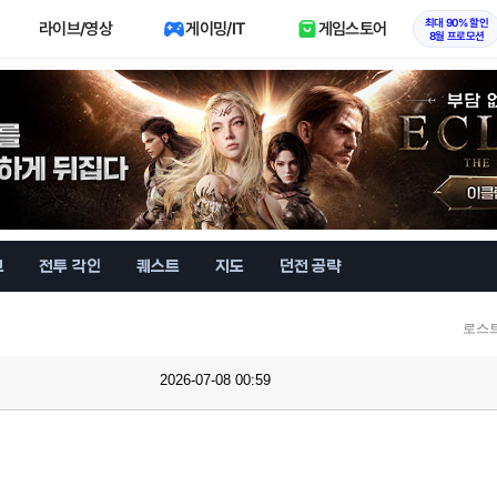
최대 90% 할인
라이브/영상
게이밍/IT
게임스토어
8월 프로모션
브
전투 각인
퀘스트
지도
던전 공략
로스
2026-07-08 00:59