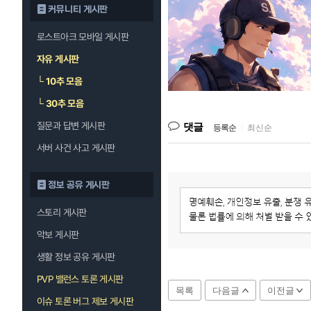
커뮤니티 게시판
로스트아크 모바일 게시판
자유 게시판
└
10추 모음
└
30추 모음
질문과 답변 게시판
댓글
등록순
|
최신순
서버 사건 사고 게시판
정보 공유 게시판
스토리 게시판
악보 게시판
생활 정보 공유 게시판
PVP 밸런스 토론 게시판
목록
다음글
이전글
이슈 토론 버그 제보 게시판