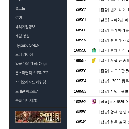
걸그룹
[잡담]
벨가 나메 
168562
여행
168561
[질문]
나메2관 아
해외게임정보
168560
[잡담]
부캐하려는데
게임 영상
168559
[잡담]
황후가 재
HyperX OMEN
168558
[잡담]
황제 나메 
브이 라이징
[잡담]
셔플 공중
168557
일곱 개의 대죄: Origin
[잡담]
나도 1관 깼다
168556
몬스터헌터 스토리즈3
168554
[잡담]
L7022 황후
바이오하자드 레퀴엠
드래곤 퀘스트7
[잡담]
저만 1관보
168553
풋볼 매니저26
[잡담]
mz 황제 질
168552
168550
[잡담]
황제 영상 
168549
[잡담]
황후 결국 