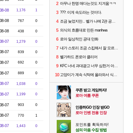
2
아무나 한명 매다는것도 지겨움ㅋㅋ
08-08
1,176
1
3
???: 이게 속도라는 것이다.
08-08
767
0
4
조금 늦었지만... 벨가 나메 2관 공략 끓여왔습니다
5
의식의 흐름대로 만든 manhwa
08-08
438
0
6
로아 일상적인 공대 만화
08-07
1,279
0
7
내가 스토리 조금 스킵해서 잘 모르는데
08-07
839
0
8
벨가하드 폰로아 클리어
08-07
692
0
9
KFC 너네 과대광고 너무 심한거 아냐?.jpg
08-07
889
0
10
고양이가 계속 식탁에 올라와서 식사예절 교육함
08-07
1,038
0
쿠폰 받고 게임하자!
08-07
1,199
0
로아 여름 쿠폰
08-07
903
0
인증하GO 인장 받GO
로아 인벤 전용 인장
08-07
770
1
포인트를 획득하자!
08-07
1,443
0
섬의 마음 수집 방법