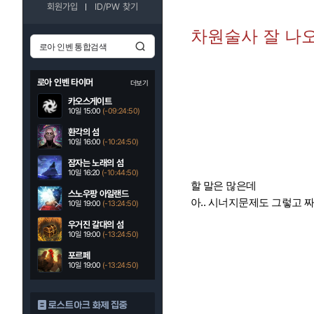
회원가입
ID/PW 찾기
차원술사 잘 나
로아 인벤 타이머
더보기
카오스게이트
10일 15:00
(-09:24:49)
환각의 섬
10일 16:00
(-10:24:49)
잠자는 노래의 섬
10일 16:20
(-10:44:49)
할 말은 많은데
스노우팡 아일랜드
아.. 시너지문제도 그렇고 
10일 19:00
(-13:24:49)
우거진 갈대의 섬
10일 19:00
(-13:24:49)
포르페
10일 19:00
(-13:24:49)
로스트아크 화제 집중