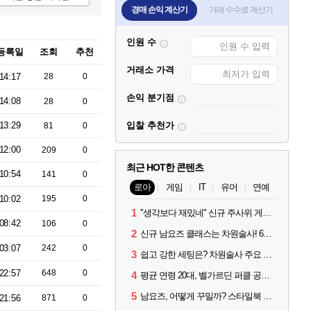
경매 손익 계산기
거래 수수료 계산기
인원 수
등록일
조회
추천
거래소 가격
14:17
28
0
손익 분기점
14:08
28
0
13:29
입찰 추천가
81
0
12:00
209
0
최근 HOT한 콘텐츠
10:54
141
0
로아
게임
IT
유머
연예
10:02
195
0
1
"생각보다 재밌네" 신규 주사위 게임 티카투카 호평
08:42
106
0
2
신규 남요즈 클래스는 차원술사! 6월 20일 로아온 썸머 정리
03:07
242
0
3
쉽고 강한 세팅은? 차원술사 주요 빌드와 스킬 코드
22:57
648
0
4
평균 연령 20대, 벨가르딘 퍼클 공대 '영로티'를 만나다
5
남요즈, 어떻게 꾸밀까? 스타일북 인기 차원술사 커스터마이즈
21:56
871
0