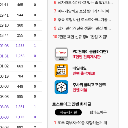
6
성자라도 상대하고 있는 줄 알았나? 벨가르딘 이모저모
21:11
465
0
7
미니게임하고 보상 받아가자! 마하라카 썸머 캠프 할 일은?
19:41
544
0
8
후속 조정 나선 로스트아크...기공사, 차원술사 하향
19:10
360
0
9
잡기 관리와 전원 생존이 관건! 벨가르딘 유물 칭호 획득방법 정리
18:44
255
0
10
2관문 깨면 신규 장비 ‘완갑’ 지급! 그림자 레이드 벨가르딘 공개
02:08
1,533
1
PC 견적이 궁금하다면?
01:31
1,253
0
IT인벤 견적게시판
01:02
663
0
매일매일,
인벤 출석체크!
00:19
784
0
주사위 굴리고 포인트!
08-08
448
0
인벤 마블
08-08
885
0
로스트아크 인벤 화제글
08-08
1,351
1
자유게시판
팁과노하우
08-08
1,112
0
1
30추 죽부자+10클 자랑하는거 개웃기네ㅋㅋㅋ
08-08
892
2