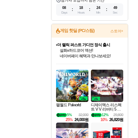
참가자 모집까지 남은 기간
08
18
24
48
Days
Hours
Min
Sec
게임 핫딜 (PC/스팀)
스토어+
더 렐릭 퍼스트 가디언 정식 출시
설화x하드코어 액션!
네이버페이 혜택과 만나보세요!
인벤게임즈 8월 특별 할인!
드래곤소드: 어웨이크닝 입점!
문명 7 특별 할인!
마블 투혼 파이팅 소울즈 정식출시!
귀무자: 검의 길 예약 판매 중!
비스트 오브 리인카네이션 정식 출시!
커세어 코브 출시 기념 할인!
베데스다 40주년 기념 할인 중!
캡콤 프렌차이즈 할인 진행 중!
캡콤 일부 상품 상시 할인
스타워즈 은하계 레이서
로블록스 기프트 카드 공식 입점
인기 퍼블리셔 모음!
스팀으로 만나는 드래곤소드!
조선&고려 DLC 출시 예정
마블 히어로 총 출동&화려한 격투!
10% 할인과
게임프릭 신작 IP
해적'섬'을 발전시키자!
베데스다의 명작들을
몬헌, 바하 등 인기 IP를
몬헌 와일즈 & 드래곤즈 도그마2
인벤게임즈에서 10% 추가 적립
Robux를 가장 안전하고
최대 90% 할인가를 만나보세요!
네이버혜택과 함께 만나보세요!
50%할인&추가 적립까지!
네이버 포인트 혜택까지!
이니&베니 혜택까지!
네이버 혜택가와 함께 예약하세요!
할인&네이버혜택으로 만나보세요!
40주년 프로모션으로 만나보세요!
할인가에 만나보세요!
일부 에디션 상시 할인!
혜택으로 예약 판매 중
편안하게 충전하세요
팰월드 Palworld
디제이맥스 리스펙
트 V V 리버티 5 팩
DJMAX RESPECT
5%
32,000
12%
29,800
V V Liberty 5 Pack D
25%
24,000원
10%
26,820원
LC