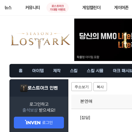
로스트아크
뉴스
커뮤니티
게임캘린더
게이머존
기대평 이벤트
홈
아이템
제작
스킬
스킬 시뮬
아크 패시
주소보기
복사
로스트아크 인벤
본연애
로그인하고
출석보상
받으세요!
[잡담]
로그인