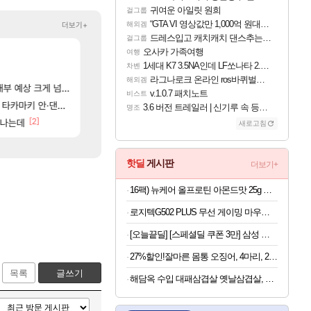
귀여운 아일릿 원희
걸그룹
“GTA VI 영상값만 1,000억 원대?” 넷플릭스 계약 규모 추측
더보기+
해외겜
드레스입고 캐치캐치 댄스추는 이안
걸그룹
[65]
오사카 가족여행
벨가부턴 고코랜 밸류 높아진듯
1세대 K7 3.5NA인데 LF쏘나타 2.0NA 기변하면 유류비 절약이 얼마나 될까요.
로아
차벤
여행
1세대 K7 3.5NA인데 LF쏘나타 2.0NA 기변하면 유류비 절약이 얼마나 될까요..?
차벤
[146
ㅇㅂ)포셔가 나벨 성불? 좋다고 생각하는 직업
[명조 | 도미노피자 콜라보] 예고
로아
명조
라그나로크 온라인 ros바퀴벌레 증식이벤트
해외겜
[99]
[2]
[63]
 ㅋㅋㅋㅋ
부 예상 크게 넘어”
역대급 Joat 컨텐츠
내차 인증합니당~
메이플
차벤
v.1.0.7 패치노트
비스트
[18]
카마키 안·댄싱 스타
잘 있어라 아제로스. 나는 떠난다.
포트나이트에서 명일방주 엔드필드 [펠리카] 판매 
와우
섭컬겜
3.6 버전 트레일러 | 신기루 속 등불 그림자, 속세에 깃든 검의 결심
명조
]
[2]
[57]
리나는데
ㅇㅂ) 장인이 돼버린 청묘
6개월 기다렸다… 드디어 도착한 치사 메신저백! 실물 
메이플
명조
새로고침
핫딜
게시판
더보기+
16팩) 뉴케어 올프로틴 아몬드맛 25g 단백질드링크 245ml
로지텍G502 PLUS 무선 게이밍 마우스 블랙
[오늘끝딜] [스페셜딜 쿠폰 3만] 삼성 갤럭시탭 S10라이트 WiFi 128GB 27.7cm(10.9형) S펜포함 태블릿PC
27%할인!잘마른 몸통 오징어, 4마리, 200g, 1봉
목록
글쓰기
해담옥 수입 대패삼겹살 옛날삼겹살, 2kg, 1개