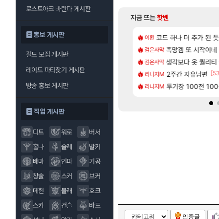
로스트아크 바란다 게시판
지금 뜨는
핫벤
홍보 게시판
[65]
고코랜 밸류 높아진듯
 3.5NA인데 LF쏘나타 2.0NA 기변하면 유류비 절약이 얼마나 될까요..?
코드 하나 더 추가 된 듯
제주도 아이들과 다
이환
여행
[146]
가 나벨 성불? 좋다고 생각하는 직업
| 도미노피자 콜라보] 예고
버전 콘텐츠 미리 보기 | 3.6 버전 「신기루 
족망겜 또 시작이네
검은사막
명조
길드 모집 게시판
[2]
[63]
[4]
Joat 컨텐츠
인증합니당~
힐러는 안나오고
생각보다 옷 퀄리티
검은사막
명조
레이드 파티찾기 게시판
[18]
[1]
[5
 아제로스. 나는 떠난다.
나이트에서 명일방주 엔드필드 [펠리카] 판매 예정
오사카 가족여행
2주간 자유남편
리니지M
여행
방송 홍보 게시판
[57]
장인이 돼버린 청묘
기다렸다… 드디어 도착한 치사 메신저백! 실물 후기
교토단풍(23) 은각
투기장 100전 10
리니지M
여행
직업 게시판
디트
워로
버서
홀나
슬레
발키
배마
인파
기공
창술
스커
브커
데헌
블래
호크
스카
건슬
바드
인증글