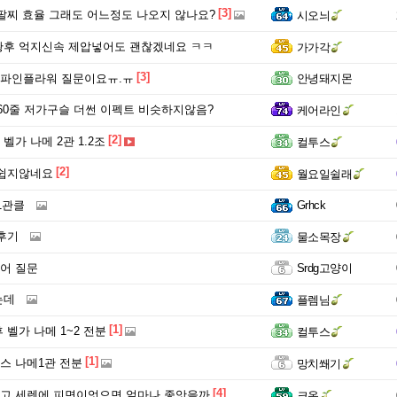
[3]
팔찌 효율 그래도 어느정도 나오지 않나요?
시오늬
후 억지신속 제압넣어도 괜찮겠네요 ㅋㅋ
가가각
[3]
파인플라워 질문이요ㅠ.ㅠ
안녕돼지몬
360줄 저가구슬 더썬 이펙트 비슷하지않음?
케어라인
[2]
 벨가 나메 2관 1.2조
컬투스
[2]
 쉽지않네요
월요일쉴래
1관클
Grhck
후기
물소목장
코어 질문
Srdg고양이
는데
플렘님
[1]
 벨가 나메 1~2 전분
컬투스
[1]
콤스 나메1관 전분
망치쐐기
[4]
고 세렌에 피면이엇으면 얼마나 좋앗을까
크옴