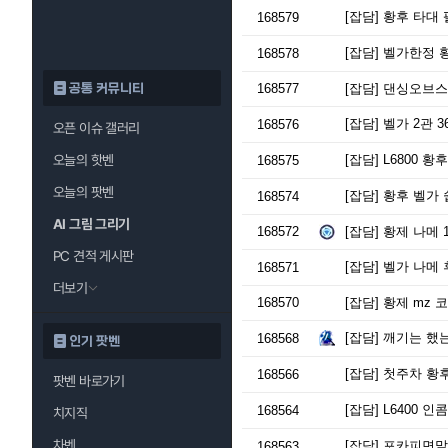
[잡담]
황후 타대 
168579
[잡담]
벨가한정 황
168578
공통 커뮤니티
168577
[잡담]
댄싱오브스
[잡담]
벨가 2관 
168576
오픈 이슈 갤러리
오늘의 핫벤
[잡담]
L6800 황후
168575
오늘의 팟벤
[잡담]
황후 벨가
168574
AI 그림 그리기
168572
[잡담]
황제 나메 
PC 견적 게시판
[잡담]
벨가 나메 
168571
더보기
168570
[잡담]
황제 mz 
[잡담]
깨기는 했
168568
인기 팟벤
[잡담]
첫주차 황후
168566
팟벤 바로가기
[잡담]
L6400 인
168564
치지직
차벤
[잡담]
포카피면말
168563