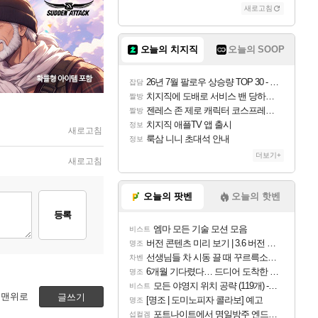
새로고침
오늘의 치지직
오늘의 SOOP
26년 7월 팔로우 상승량 TOP 30 - 월간 치지직
잡담
치지직에 도배로 서비스 밴 당하는 것도 있었군요
짤방
젠레스 존 제로 캐릭터 코스프레한 꽁주
짤방
치지직 애플TV 앱 출시
정보
새로고침
룩삼 니니 초대석 안내
정보
더보기+
새로고침
오늘의 팟벤
오늘의 핫벤
등록
엠마 모든 기술 모션 모음
비스트
버전 콘텐츠 미리 보기 | 3.6 버전 「신기루 속 등불 그림자, 속세에 깃든 검의 결심」이 8월 20일에 업데이트됩니다!
명조
선생님들 차 시동 끌 때 꾸르륵소리나는데
차벤
6개월 기다렸다… 드디어 도착한 치사 메신저백! 실물 후기
명조
모든 야영지 위치 공략 (119개) - 야영의 달인 도전과제
비스트
맨위로
글쓰기
[명조 | 도미노피자 콜라보] 예고
명조
포트나이트에서 명일방주 엔드필드 [펠리카] 판매 예정
섭컬겜