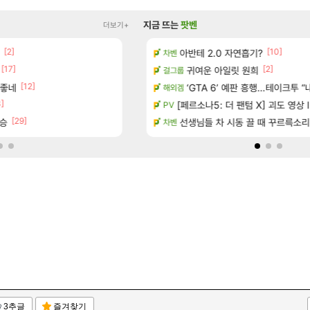
지금 뜨는
팟벤
더보기+
[2]
[10]
[208]
녀왔습니다.
안녕하세요 별찌입니다.
아반테 2.0 자연흡기?
메이플
차벤
[17]
[30]
[2]
속 등불 그림자, 속세에 깃든 검의 결심」이 8월 20일에 업데이트됩니다!
성불
귀여운 아일릿 원희
검은사막
걸그룹
[12]
 좋네
트리니엘 유명한 비매너유저 발견
‘GTA 6’ 예판 흥행…테이크투 “내
아이온2
해외겜
3]
[111]
순애 길드 입장문 입니다.
[페르소나5: 더 팬텀 X] 괴도 영상 l 타
메이플
PV
[29]
[19
사(銀閣寺)
0승
진짜 신기합니다. 게임 안할때는
선생님들 차 시동 끌 때 꾸르륵소
디아4
차벤
3추글
즐겨찾기