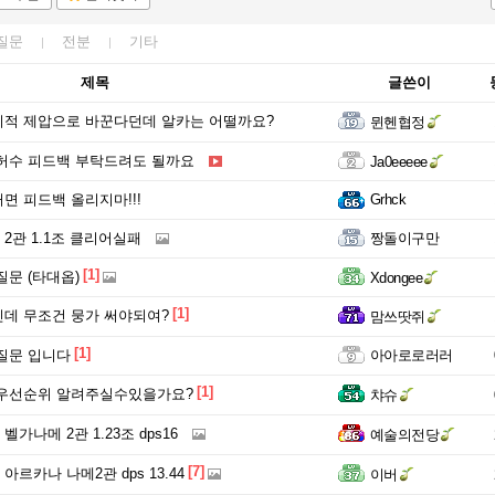
질문
전분
기타
제목
글쓴이
적 제압으로 바꾼다던데 알카는 어떨까요?
뮌헨협정
허수 피드백 부탁드려도 될까요
Ja0eeeee
면 피드백 올리지마!!!
Grhck
제 2관 1.1조 클리어실패
짱돌이구만
[1]
질문 (타대옵)
Xdongee
[1]
데 무조건 뭉가 써야되여?
맘쓰땃쥐
[1]
질문 입니다
아아로로러러
[1]
 우선순위 알려주실수있을가요?
챠슈
 벨가나메 2관 1.23조 dps16
예술의전당
[7]
 아르카나 나메2관 dps 13.44
이버