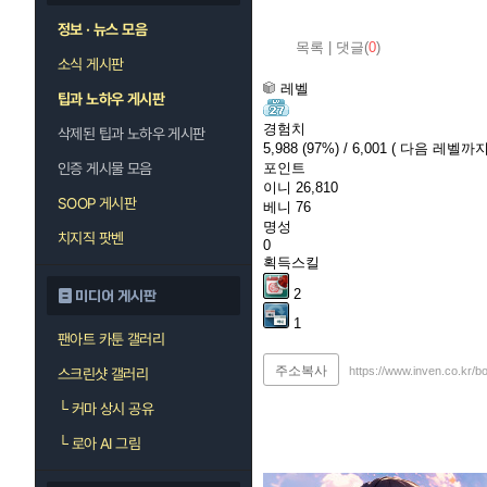
정보 · 뉴스 모음
목록
|
댓글(
0
)
소식 게시판
레벨
팁과 노하우 게시판
경험치
삭제된 팁과 노하우 게시판
5,988
(97%)
/ 6,001
( 다음 레벨까지 
인증 게시물 모음
포인트
이니
26,810
SOOP 게시판
베니
76
명성
치지직 팟벤
0
획득스킬
2
미디어 게시판
1
팬아트 카툰 갤러리
주소복사
https://www.inven.co.kr/b
스크린샷 갤러리
└
커마 상시 공유
└
로아 AI 그림