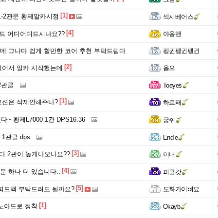
[1]
1-2관문 황제알카시점
섹시베어스
[4]
드 어디어디드시나요??
야옹맨
 그나마 쉽게 할만한 코어 추천 부탁드림다
펭귄펭귄펭귄
[2]
밌어서 알카 시작했는데
음으
2관클
Toeyes
[1]
모션은 삭제안해주나?
하르패
~ 황제L7000 1관 DPS16.36
궁쥐
 1관클 dps
Endle
[3]
다 2관이 높게나오나요??
이버
[4]
문 하나 더 있습니다..
피클갓
[5]
피드백 부탁드려도 될까요?
도화가이뻐요
[1]
노아드로 정착
Okayb