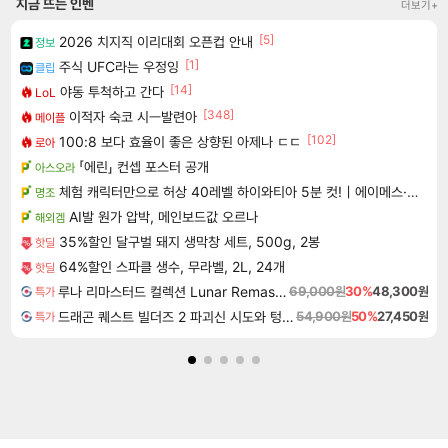
지금 뜨는 인벤
더보기+
[5]
2026 치지직 이리대회 오픈컵 안내
정보
[1]
주식 UFC라는 우정잉
클립
[14]
야동 투척하고 간다
LoL
[348]
이적자 숙코 시ㅡ발련아
메이플
[102]
100:8 보다 효율이 좋은 상향된 아제나 ㄷㄷ
로아
「에린」 컨셉 포스터 공개
아스오라
체험 캐릭터만으로 허상 40레벨 하이와티아 5분 컷!｜에이메스·린네·모니에 명함
명조
AI발 원가 압박, 메인보드값 오르나
해외겜
35%할인 달구벌 돼지 생막창 세트, 500g, 2봉
핫딜
64%할인 스파클 생수, 무라벨, 2L, 24개
핫딜
루나 리마스터드 컬렉션 Lunar Remastered Collection
69,000원
30%
48,300원
특가
드래곤 퀘스트 빌더즈 2 파괴신 시도와 텅 빈 섬 Dragon Quest Builders 2
54,900원
50%
27,450원
특가