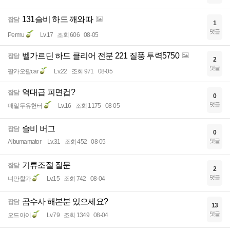
131슬비 하드 깨와따
잡담
1
댓글
Permu
Lv.17
조회 606
08-05
벨가르딘 하드 클리어 전분 221 질풍 투력5750
잡담
2
댓글
팔카오팔car
Lv.22
조회 971
08-05
역대급 피면컵?
잡담
0
댓글
매일두유헌터
Lv.16
조회 1175
08-05
슬비 버그
잡담
0
댓글
Albumamator
Lv.31
조회 452
08-05
기류조절 질문
잡담
2
댓글
너만할가
Lv.15
조회 742
08-04
곰수사 해본분 있으세요?
잡담
13
댓글
오드아이
Lv.79
조회 1349
08-04