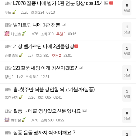
L7078 질풍 나메 벨가 1관 전분 영상 dps 15.4
잡담
0
댓글
푸둡
Lv.26
조회 224
03:13
벨가르딘 나메 1관 전분
잡담
1
댓글
체민초
Lv.78
조회 319
추천 1
00:16
기상 벨가르딘 나메 2관클영상
잡담
1
댓글
쵸코중독
Lv.7
조회 381
추천 2
23:01
221질풍 세팅 이게 최선이겠죠?
잡담
3
댓글
창빈2
Lv.2
조회 641
12:31
흠..첫주만 싹쓸 강인함 찍고가볼까(질풍)
잡담
1
댓글
흑경난기
Lv.26
조회 665
09:41
질풍 나메클 영상있으신분 있나요
잡담
0
댓글
빗방울
Lv.70
조회 503
08:22
질풍 음돌 몇까지 찍어야해요 ?
잡담
3