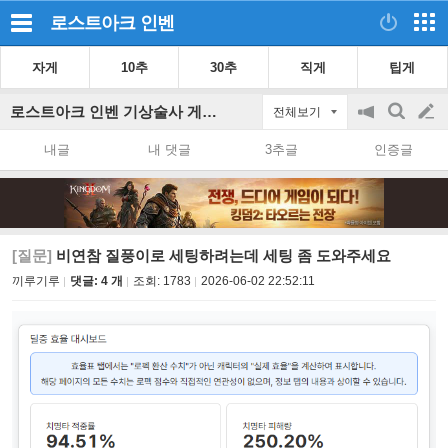
로스트아크
인벤
자게
10추
30추
직게
팁게
로스트아크 인벤 기상술사 게시판
전체보기
공
검
글
지
색
내글
내 댓글
3추글
인증글
on/off
쓰
기
[질문]
비연참 질풍이로 세팅하려는데 세팅 좀 도와주세요
끼루기루
댓글: 4 개
조회:
1783
2026-06-02 22:52:11