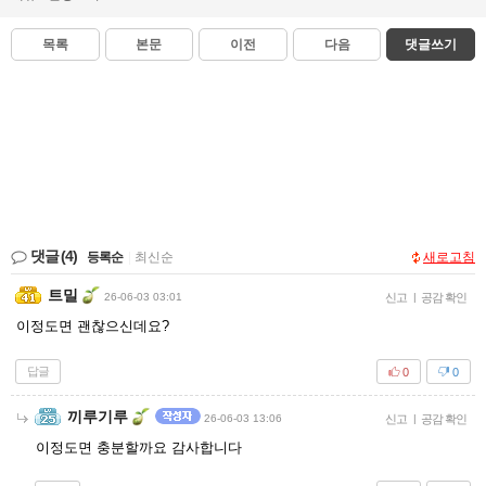
목록
본문
이전
다음
댓글쓰기
댓글
(4)
등록순
|
최신순
새로고침
트밀
26-06-03 03:01
신고
|
공감 확인
이정도면 괜찮으신데요?
답글
0
0
끼루기루
26-06-03 13:06
신고
|
공감 확인
이정도면 충분할까요 감사합니다