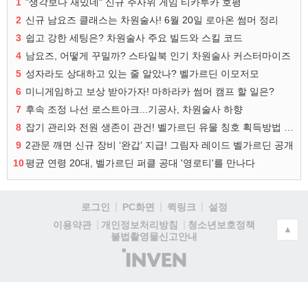
1
"생각보다 재밌네" 신규 주사위 게임 티카투카 호평
2
신규 남요즈 클래스는 차원술사! 6월 20일 로아온 썸머 정리
3
쉽고 강한 세팅은? 차원술사 주요 빌드와 스킬 코드
4
남요즈, 어떻게 꾸밀까? 스타일북 인기 차원술사 커스터마이즈
5
성자라도 상대하고 있는 줄 알았나? 벨가르딘 이모저모
6
미니게임하고 보상 받아가자! 마하라카 썸머 캠프 할 일은?
7
후속 조정 나선 로스트아크...기공사, 차원술사 하향
8
잡기 관리와 전원 생존이 관건! 벨가르딘 유물 칭호 획득방법 정리
9
2관문 깨면 신규 장비 ‘완갑’ 지급! 그림자 레이드 벨가르딘 공개
10
평균 연령 20대, 벨가르딘 퍼클 공대 '영로티'를 만나다
로그인
PC화면
퀵링크
설정
청소년보호정책
이용약관
개인정보처리방침
▲
불법촬영물신고안내
(주)
인
벤