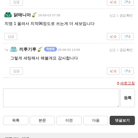
답글
0
0
닭매니아
26-06-03 07:56
신고
|
공감 확인
치명 1 올려서 치적96정도로 쓰는게 더 세보입니다
답글
0
0
끼루기루
26-06-03 13:06
신고
|
공감 확인
그렇게 세팅해서 해볼게요 감사합니다
답글
0
0
새로고침
등록
목록
본문
이전
다음
댓글보기