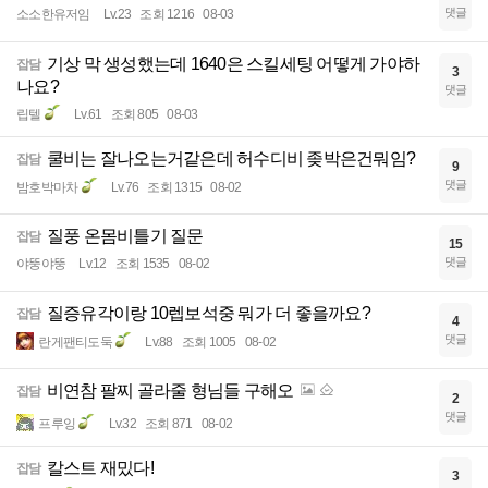
댓글
소소한유저임
Lv.23
조회 1216
08-03
기상 막 생성했는데 1640은 스킬세팅 어떻게 가야하
잡담
3
나요?
댓글
립텔
Lv.61
조회 805
08-03
쿨비는 잘나오는거같은데 허수디비 좆박은건뭐임?
잡담
9
댓글
밤호박마차
Lv.76
조회 1315
08-02
질풍 온몸비틀기 질문
잡담
15
댓글
야뚱야뚱
Lv.12
조회 1535
08-02
질증유각이랑 10렙보석중 뭐가 더 좋을까요?
잡담
4
댓글
란게팬티도둑
Lv.88
조회 1005
08-02
비연참 팔찌 골라줄 형님들 구해오
잡담
2
댓글
프루잉
Lv.32
조회 871
08-02
칼스트 재밌다!
잡담
3