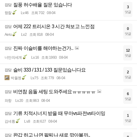
질풍 허수배율 질문 있습니다
잡담
3
댓글
향찰
Lv.46
조회 702
08-04
어제 222 트리시온 3 시간 쳐보고 느낀점
잡담
0
댓글
Aeru
Lv.2
조회 818
08-04
진짜 이슬비를 해야하는건가..
잡담
12
댓글
너만의세계
Lv.16
조회 1993
08-04
슬비 333 / 131 / 133 질문있습니다요
잡담
2
댓글
박돌멩
Lv.75
조회 779
08-04
비연참 음돌 세팅 도와주세요ㅠㅠㅠㅠㅠ
잡담
6
댓글
와항
Lv.20
조회 863
08-04
기류 치적시너지 받을 때 무마vs파전vs타이밍
잡담
1
댓글
김녜힁
Lv.8
조회 627
08-04
완갑 하고 나면 팔찌나 새로 깎아볼까..
잡담