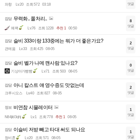
댓글
와항
Lv.20
조회 572
03:18
무력화.. 쫄처리..
잡담
8
댓글
꽤꽥
Lv.76
조회 1228
추천 1
00:50
슬비 333이랑 133중에는 뭐가 더 좋은가요?
잡담
2
댓글
관에움
Lv.33
조회 425
08-05
슬비 벨가 나메 깬사람 있나요?
잡담
0
댓글
기상아가빰빰
Lv.71
조회 503
08-05
아니 칼스트 얘 영수증도 맛없는데
잡담
2
댓글
크루시오스
Lv.40
조회 827
08-05
비연참 시뮬레이터
정보
1
댓글
N84jld3qhj
Lv.1
조회 778
추천 1
08-05
이슬비 저받 빼고 타대 써도 되나요
잡담
1
댓글
청비혼
Lv.20
조회 571
08-05