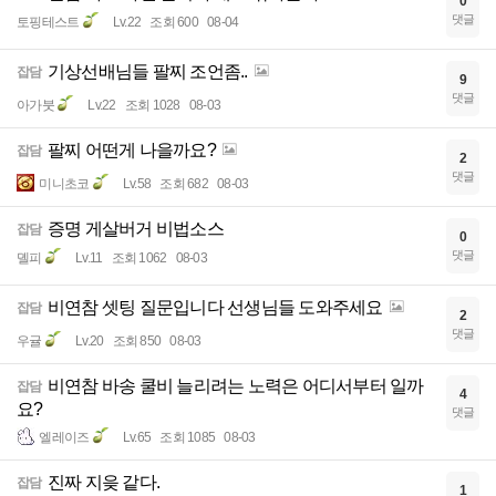
0
댓글
토핑테스트
Lv.22
조회 600
08-04
기상선배님들 팔찌 조언좀..
잡담
9
댓글
아가붓
Lv.22
조회 1028
08-03
팔찌 어떤게 나을까요?
잡담
2
댓글
미니초코
Lv.58
조회 682
08-03
증명 게살버거 비법소스
잡담
0
댓글
뎰피
Lv.11
조회 1062
08-03
비연참 셋팅 질문입니다 선생님들 도와주세요
잡담
2
댓글
우귤
Lv.20
조회 850
08-03
비연참 바송 쿨비 늘리려는 노력은 어디서부터 일까
잡담
4
요?
댓글
엘레이즈
Lv.65
조회 1085
08-03
진짜 지읒 같다.
잡담
1