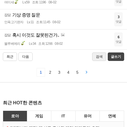
댓글
여미새
Lv.59
조회 1196
08-02
기상 증명 질문
잡담
3
댓글
인육고기완자
Lv.11
조회 1145
08-02
혹시 이것도 잘못된건가..
잡담
6
댓글
블루베에리
Lv.34
조회 1266
08-02
최근
다음
검색
글쓰기
1
2
3
4
5
최근 HOT한 콘텐츠
로아
게임
IT
유머
연예