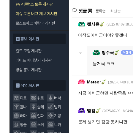
PVP 밸런스 토론 게시판
(9)
댓글
등록순
|
최신순
이슈 토론 버그 제보 게시판
로스트아크 바란다 게시판
켈시온
(2025-07-09 18:03
아작도예비군이야? 좋겠다
홍보 게시판
길드 모집 게시판
청수국
레이드 파티찾기 게시판
늘거써 ㅋㅋ
방송 홍보 게시판
Meteor
(2025-07-09 18:0
직업 게시판
지금 예비군햐면 사람죽음 ㅇ
디트
워로
버서
홀나
슬레
발키
딸침
(2025-07-09 18:04:0
배마
인파
기공
문제 생기면 감당 못하니깐
창술
스커
브커