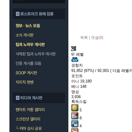
로스트아크 화제 집중
정보 · 뉴스 모음
소식 게시판
목록
|
댓글(
9
)
팁과 노하우 게시판
삭제된 팁과 노하우 게시판
레벨
인증 게시물 모음
경험치
91,852
(97%)
/ 92,001
( 다음 레벨까지
SOOP 게시판
포인트
이니
19,180
치지직 팟벤
베니
148
명성
3,936
미디어 게시판
획득스킬
팬아트 카툰 갤러리
5
8
스크린샷 갤러리
4
└
커마 상시 공유