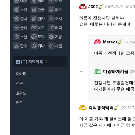
데헌
블래
호크
J302
(2025-07-09 18:04:5
스카
건슬
바드
여름에 전쟁나면 쉴꺼냐
섬너
알카
소서
요즘 애듷은 이래서 문제야
블레
데모
리퍼
소울
도화
기상
Meteor
(2025-
환수
가나
차원
여름에 전쟁나면 요즘
(구) 자료와 정보
다양하게키움
(20
아바타
전쟁나면 도망갈건데
선원
나거한에서 무슨 애
호감도
카드
각박경직딱딱
(2025-07-
야 지금 가야 개 꿀빠는데 뭘
지금 같은 시기에 예비군 해야