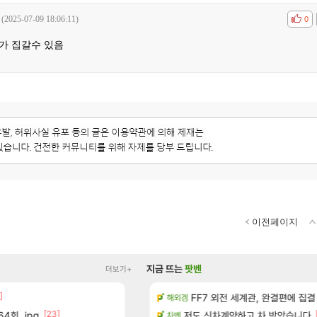
(2025-07-09 18:06:11)
공감
비공
0
가 집갈수 있음
이전페이지
지금 뜨는
팟벤
더보기+
]
[2]
치노트 (8/5)
페이즈 감상평
FF7 외전 세계관, 완결편에 집결
LoL
해외겜
[23]
[87]
4회..jpg
장
빵값 문의 후기
저도 신차계약하고 차 받았습니다
메이플
차벤