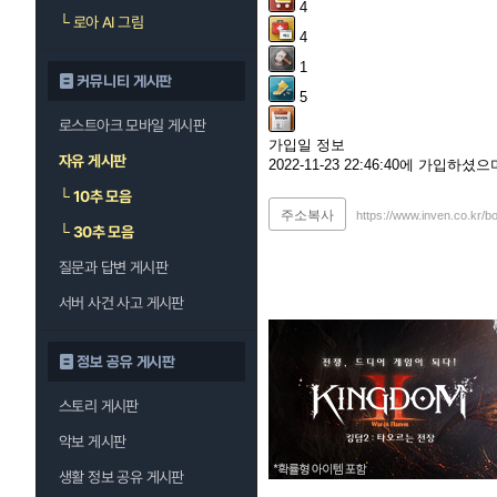
4
└
로아 AI 그림
4
1
커뮤니티 게시판
5
로스트아크 모바일 게시판
가입일 정보
자유 게시판
2022-11-23 22:46:40에 가입하
└
10추 모음
주소복사
https://www.inven.co.kr/b
└
30추 모음
질문과 답변 게시판
서버 사건 사고 게시판
정보 공유 게시판
스토리 게시판
악보 게시판
생활 정보 공유 게시판