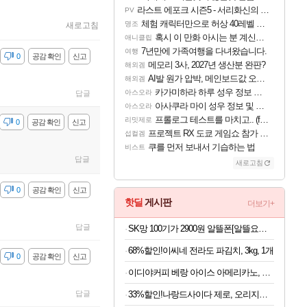
라스트 에포크 시즌5 - 서리화신의 분노 티저
PV
체험 캐릭터만으로 허상 40레벨 하이와티아 5분 컷!｜에이메스·린네·모니에 명함
명조
새로고침
혹시 이 만화 아시는 분 계신가요
애니클립
7년만에 가족여행을 다녀왔습니다.
여행
감
0
공감 확인
신고
메모리 3사, 2027년 생산분 완판?
해외겜
AI발 원가 압박, 메인보드값 오르나
해외겜
카가미하라 하루 성우 정보 및 주요 필모
아스오라
답글
아사쿠라 마이 성우 정보 및 주요 필모
아스오라
프롤로그 테스트를 마치고.. (feat. 리아)
리밋제로
감
0
공감 확인
신고
프로젝트 RX 도쿄 게임쇼 참가 결정
섭컬겜
쿠를 먼저 보내서 기습하는 법
비스트
답글
새로고침
감
0
공감 확인
신고
핫딜
게시판
더보기+
답글
SK망 100기가 2900원 알뜰폰[알뜰요금제]5개월 유심무료
68%할인!이씨네 전라도 파김치, 3kg, 1개
감
0
공감 확인
신고
이디야커피 베랑 아이스 아메리카노, 1g, 100개입, 2개
33%할인!나랑드사이다 제로, 오리지널, 345ml, 24개
답글