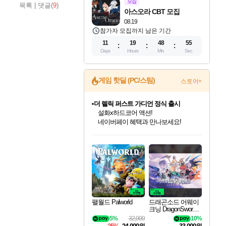
모집
목록
|
댓글(
9
)
아스오라 CBT 모집
08.19
참가자 모집까지 남은 기간
11
19
48
54
Days
Hours
Min
Sec
게임 핫딜 (PC/스팀)
스토어+
더 렐릭 퍼스트 가디언 정식 출시
설화x하드코어 액션!
네이버페이 혜택과 만나보세요!
인벤게임즈 8월 특별 할인!
드래곤소드: 어웨이크닝 입점!
문명 7 특별 할인!
마블 투혼 파이팅 소울즈 정식출시!
귀무자: 검의 길 예약 판매 중!
비스트 오브 리인카네이션 정식 출시!
커세어 코브 출시 기념 할인!
베데스다 40주년 기념 할인 중!
캡콤 프렌차이즈 할인 진행 중!
캡콤 일부 상품 상시 할인
스타워즈 은하계 레이서
로블록스 기프트 카드 공식 입점
인기 퍼블리셔 모음!
스팀으로 만나는 드래곤소드!
조선&고려 DLC 출시 예정
마블 히어로 총 출동&화려한 격투!
10% 할인과
게임프릭 신작 IP
해적'섬'을 발전시키자!
베데스다의 명작들을
몬헌, 바하 등 인기 IP를
몬헌 와일즈 & 드래곤즈 도그마2
인벤게임즈에서 10% 추가 적립
Robux를 가장 안전하고
최대 90% 할인가를 만나보세요!
네이버혜택과 함께 만나보세요!
50%할인&추가 적립까지!
네이버 포인트 혜택까지!
이니&베니 혜택까지!
네이버 혜택가와 함께 예약하세요!
할인&네이버혜택으로 만나보세요!
40주년 프로모션으로 만나보세요!
할인가에 만나보세요!
일부 에디션 상시 할인!
혜택으로 예약 판매 중
편안하게 충전하세요
팰월드 Palworld
드래곤소드 어웨이
크닝 DragonSword A
wakening
5%
32,000
10%