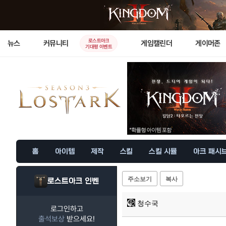
로스트아크
뉴스
커뮤니티
게임캘린더
게이머존
기대평 이벤트
홈
아이템
제작
스킬
스킬 시뮬
아크 패시
주소보기
복사
로스트아크 인벤
청수국
로그인하고
출석보상
받으세요!