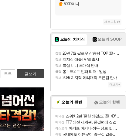
5000이니
새로고침
오늘의 치지직
오늘의 SOOP
26년 7월 팔로우 상승량 TOP 30 - 월간 치지직
잡담
치지직 애플TV 앱 출시
정보
룩삼 니니 초대석 안내
정보
봉누도2 두 번째 티저 - 일상
클립
목록
글쓰기
2026 치지직 이리대회 오픈컵 안내
정보
더보기+
오늘의 팟벤
오늘의 핫벤
스위치2판 ‘몬헌 와일즈’, 30~40fps 목표 추정
해외겜
FF7 외전 세계관, 완결편에 집결
해외겜
아키츠 아키나 성우 정보 및 주요 필모
아스오라
국내에도 이쁜곳이 많은것 같습니다
여행