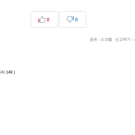
0
0
공유
스크랩
신고하기
 149 )