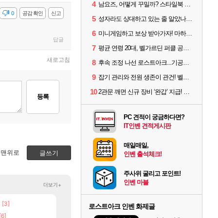
4
남요즈, 어떻게 꾸밀까? 스타일북 인기 차원술사 커스터마이즈
감
0
공감 확인
신고
5
성자라도 상대하고 있는 줄 알았나? 벨가르딘 이모저모
6
미니게임하고 보상 받아가자! 마하라카 썸머 캠프 할 일은?
답글
7
평균 연령 20대, 벨가르딘 퍼클 공대 '영로티'를 만나다
새로고침
8
후속 조정 나선 로스트아크...기공사, 차원술사 하향
9
잡기 관리와 전원 생존이 관건! 벨가르딘 유물 칭호 획득방법 정리
10
2관문 깨면 신규 장비 ‘완갑’ 지급! 그림자 레이드 벨가르딘 공개
등록
PC 견적이 궁금하다면?
IT인벤 견적게시판
매일매일,
맨위로
글쓰기
인벤 출석체크!
주사위 굴리고 포인트!
인벤 마블
더보기+
[3]
[148]
8월 9일 썬데이 메이플
스위치2판 ‘몬헌 와일즈’, 30~40fps 목표 추
메이플
해외겜
로스트아크 인벤 화제글
[6]
[125]
벨가르딘 나이트메어 TOP 10 직업별 분포
4컷 만화 | 야간 보초는 너무 힘들어
로아
아주프로