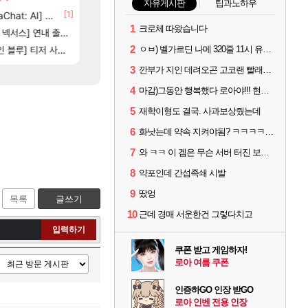
자유게시판
팁과노하우
5]
[1]
[65]
[1]
at: AI] 공개
부산 헌혈 먹튀 ㄷㄷ..
7년만에 가족여행을 다녀왔습니다.
메이플
여행
1
크로체 따왔습니다
[208]
스] 연내 출시 예정
신호등 2인 40%글 존나 긁히네 씨발
쿠를 먼저 보내서 기습하는 법
메이플
비스트
83]
[82]
2
] 티저 사이트 오픈
벨가르딘 맛본 시점 민심 췤
비스트 오브 리인카네이션 정보/공략글 모음
ㅇㅂ) 벨가르딘 나메 320줄 11시 유기 택틱 소개
로아
비스트
3
깐부가 지인 데려오곤 고코랜 빨래질 해놓고선 저격하네 ㅋㅋ
4
마감)그동안 행복했다 로아야!!! 현생살러간다!!!
5
재학이형도 결국. 사과보상줬는데
6
화낫는데 약속 지켜야됨? ㅋㅋㅋㅋ 어이없네
7
와 ㅋㅋ 이 겜은 무슨 서버 터진 보상을 숙제로 주냐 ㅋㅋ
8
약포인데 간섭족쇄 시발
9
땄엉
목록
글쓰기
10
근데 경매 서운한건 그렇다치고
입력하기
쿠폰 받고 게임하자!
로아 여름 쿠폰
인증하GO 인장 받GO
로아 인벤 전용 인장