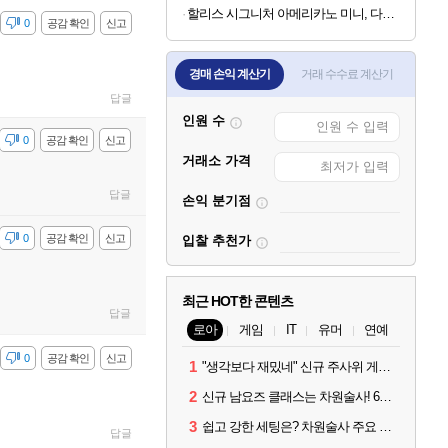
할리스 시그니처 아메리카노 미니, 다크, 0.9g, 100개입, 1개
감
0
공감 확인
신고
경매 손익 계산기
거래 수수료 계산기
답글
인원 수
감
0
공감 확인
신고
거래소 가격
답글
손익 분기점
감
0
공감 확인
신고
입찰 추천가
최근 HOT한 콘텐츠
답글
로아
게임
IT
유머
연예
감
0
공감 확인
신고
1
"생각보다 재밌네" 신규 주사위 게임 티카투카 호평
2
신규 남요즈 클래스는 차원술사! 6월 20일 로아온 썸머 정리
3
쉽고 강한 세팅은? 차원술사 주요 빌드와 스킬 코드
답글