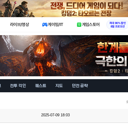
X
최대 90% 할인
라이브/영상
게이밍/IT
게임스토어
8월 프로모션
브
전투 각인
퀘스트
지도
던전 공략
2025-07-09 18:03