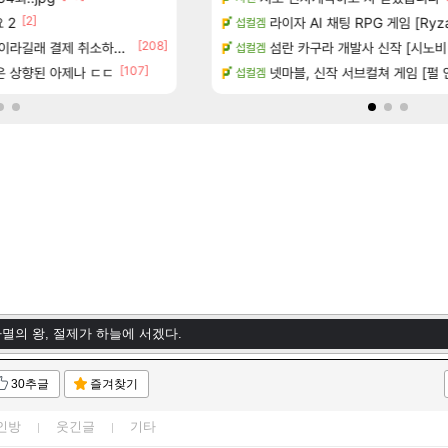
[2]
[10
 2
많은것 같습니다
챌린저#77777 저격했습니다!
라이자 AI 채팅 RPG 게임 [RyzaCh
메이플
섭컬겜
[3]
[208]
[13]
라길래 결제 취소하고 나왔다
시는 분 계신가요
장비 올환 이후 약 7개월
섬란 카구라 개발사 신작 [시노비 넥서
검은사막
섭컬겜
[107]
[
좋은 상향된 아제나 ㄷㄷ
하이와티아 5분 컷!｜에이메스·린네·모니에 명함
보상 공지 나온거 10추 하니 올리자
넷마블, 신작 서브컬쳐 게임 [펄 인 블루
로아
섭컬겜
멸의 왕, 절제가 하늘에 서겠다.
ㅅㅇ
30추글
즐겨찾기
 전광판 시작!!
갈 노크리
인방
웃긴글
기타
멸의 왕, 절제가 하늘에 서겠다.