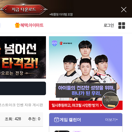
혜택.아이마트
로그인
인
벤
전
체
사
이
트
맵
로스트아크 인벤 자유 게시판
조회:
428
추천:
0
게임 캘린더
더보기+