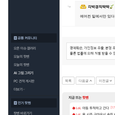
각박경직딱딱
에어컨 밑에서만 있다
공통 커뮤니티
오픈 이슈 갤러리
오늘의 핫벤
오늘의 팟벤
AI 그림 그리기
목록
다음글
이전글
PC 견적 게시판
더보기
지금 뜨는
핫벤
인기 팟벤
[148]
[17
일 썬데이 메이플
2판 ‘몬헌 와일즈’, 30~40fps 목표 추정
야동 투척하고 간다
리싱크드 1.06 패
LoL
리싱크드
팟벤 바로가기
[125]
나이트메어 TOP 10 직업별 분포
컷 만화 | 야간 보초는 너무 힘들어
올 시즌 구마유시 솔킬 6
동해바다 추암해수욕
LoL
여행