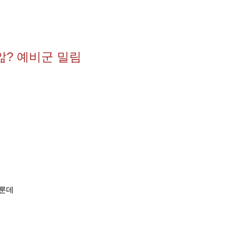
앎? 예비군 밀림
미룬데