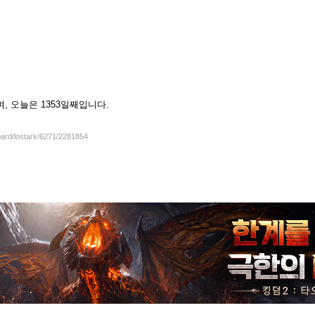
셨으며, 오늘은 1353일째입니다.
oard/lostark/6271/2281854