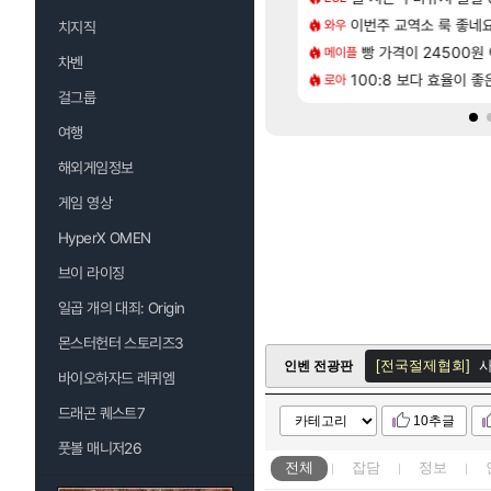
[65]
[1]
혈 먹튀 ㄷㄷ..
에 가족여행을 다녀왔습니다.
이번주 교역소 룩 좋네요
국내에도 이쁜곳이 
와우
여행
치지직
[208]
2인 40%글 존나 긁히네 씨발
 먼저 보내서 기습하는 법
빵 가격이 24500원 이
혹시 이 만화 아
메이플
애니클립
차벤
[82]
맛본 시점 민심 췤
트 오브 리인카네이션 정보/공략글 모음
100:8 보다 효율이 
체험 캐릭터만으로 허상 40레벨 
로아
명조
걸그룹
여행
해외게임정보
게임 영상
HyperX OMEN
브이 라이징
일곱 개의 대죄: Origin
몬스터헌터 스토리즈3
[전국절제협회]
사
인벤 전광판
바이오하자드 레퀴엠
[응집물리학]
ㅇ
드래곤 퀘스트7
10추글
로아 인벤
풋볼 매니저26
[적룡필살]
아 쌰
전체
잡담
정보
[전국절제협회]
사