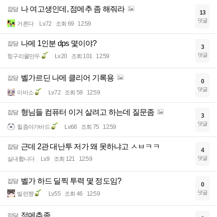
나 여고생인데, 점메추 좀 해줘라
잡담
13
댓글
거른다
Lv.72
조회 69
12:59
나메 1인분 dps 몇이야?
잡담
3
댓글
힝구리물만두
Lv.20
조회 101
12:59
벨가르딘 나메 클리어 기록용
잡담
0
댓글
이비소
Lv.72
조회 59
12:59
형님들 컴퓨터 이거 살려고 하는데 질문좀
잡담
3
댓글
힐좀아가바드
Lv.68
조회 75
12:59
근데 2관 대난투 저가 왜 못하냐고 ㅅㅂㅋㅋ
잡담
4
댓글
실내홥니다
Lv.9
조회 121
12:59
벨가 하드 딜찍 투력 몇 정도임?
잡담
0
댓글
빌런쨩
Lv.55
조회 46
12:59
점메추좀
잡담