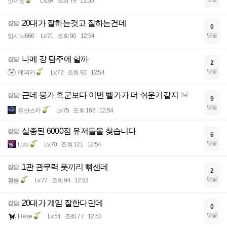
신이당
Lv.39
조회 79
12:55
20대가 잘하는것고 잘하는건데
잡담
0
댓글
임시닉666
Lv.71
조회 90
12:54
나메 걍 담주에 할까
잡담
2
댓글
에피카
Lv.72
조회 92
12:54
근데 뭉가 혹군보다 이번 벨가가 더 쉬운거같지
잡담
9
댓글
유산스카
Lv.75
조회 166
12:54
실종된 6000점 유저들을 찾습니다
잡담
6
댓글
Lulu
Lv.70
조회 121
12:54
1관 관무력 폿끼리 빢센데
잡담
2
댓글
황룡
Lv.77
조회 94
12:53
20대가 게임 잘한다던데
잡담
0
댓글
Heize
Lv.54
조회 77
12:53