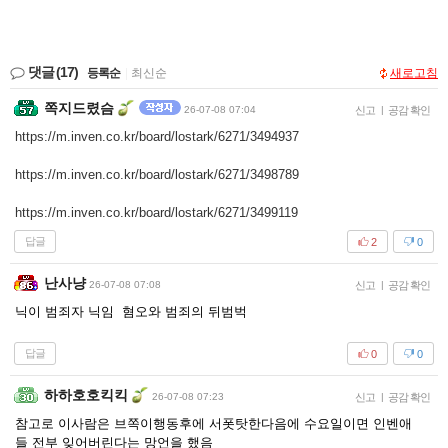
댓글
(17)
등록순
|
최신순
새로고침
쪽지드렸슴
26-07-08 07:04
신고
|
공감 확인
https://m.inven.co.kr/board/lostark/6271/3494937
https://m.inven.co.kr/board/lostark/6271/3498789
https://m.inven.co.kr/board/lostark/6271/3499119
답글
2
0
난사냥
26-07-08 07:08
신고
|
공감 확인
닉이 범죄자 닉임 혐오와 범죄의 뒤범벅
답글
0
0
하하호호킥킥
26-07-08 07:23
신고
|
공감 확인
참고로 이사람은 브쪽이행동후에 서폿탓한다음에 수요일이면 인벤애
들 전부 잊어버린다는 망언을 했음