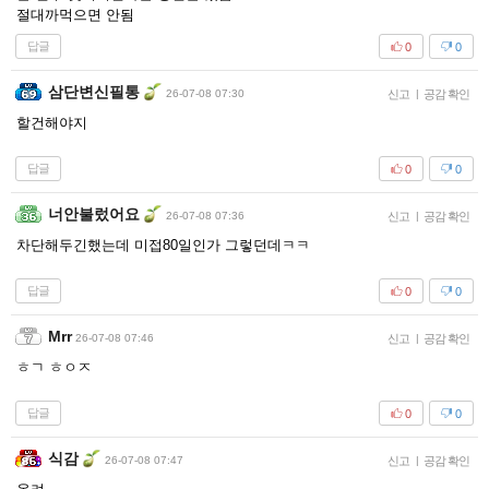
절대까먹으면 안됨
답글
0
0
삼단변신필통
26-07-08 07:30
신고
|
공감 확인
할건해야지
답글
0
0
너안불렀어요
26-07-08 07:36
신고
|
공감 확인
차단해두긴했는데 미접80일인가 그렇던데ㅋㅋ
답글
0
0
Mrr
26-07-08 07:46
신고
|
공감 확인
ㅎㄱ ㅎㅇㅈ
답글
0
0
식감
26-07-08 07:47
신고
|
공감 확인