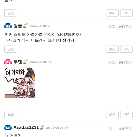
올려
답글
0
0
덩굴
26-07-08 08:28
신고
|
공감 확인
이번 스벅도 차츰차츰 인식이 멀어지려다가
배재고가 다시 터뜨려서 또 다시 생각남
답글
0
0
루덴
26-07-08 08:34
신고
|
공감 확인
답글
0
0
Asadas1231
26-07-08 08:47
신고
|
공감 확인
얘 접음?