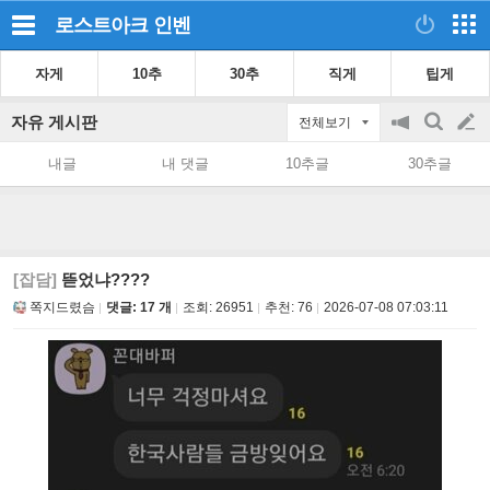
로스트아크
인벤
자게
10추
30추
직게
팁게
자유 게시판
전체보기
공
검
글
지
색
내글
내 댓글
10추글
30추글
on/off
쓰
기
[잡담]
뜯었냐????
쪽지드렸슴
댓글: 17 개
조회:
26951
추천:
76
2026-07-08 07:03:11