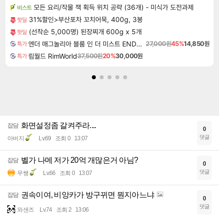
모든 요리/작물 책 획득 위치 공략 (36개) - 미식가 도전과제
비스트
31%할인>부산포차 꼬치어묵, 400g, 3봉
핫딜
(선착순 5,000명) 된장찌개 600g x 5개
핫딜
엔더 매그놀리아 블룸 인 더 미스트 ENDER MAGNOLIA Bloom in the Mist
27,000원
45%
14,850원
특가
림월드 RimWorld
37,500원
20%
30,000원
특가
화면설정좀 갈켜주라....
잡담
0
댓글
아버지
Lv.69
조회 0
13:07
벨가 나메 저가 20억 개많은거 아님?
잡담
0
댓글
무쌩
Lv.66
조회 0
13:07
권속이여, 비앙카가 방구뀌면 뭔지아느냐
잡담
0
댓글
와샌즈
Lv.74
조회 2
13:06