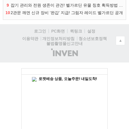
9
잡기 관리와 전원 생존이 관건! 벨가르딘 유물 칭호 획득방법 정리
10
2관문 깨면 신규 장비 ‘완갑’ 지급! 그림자 레이드 벨가르딘 공개
로그인
PC화면
퀵링크
설정
청소년보호정책
이용약관
개인정보처리방침
▲
불법촬영물신고안내
(주)
인
벤