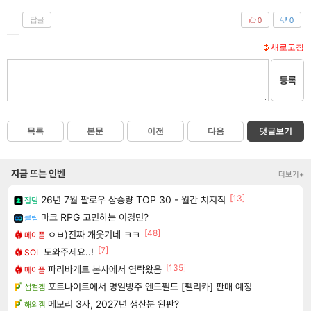
답글
0
0
새로고침
등록
목록
본문
이전
다음
댓글보기
지금 뜨는 인벤
더보기+
[13]
26년 7월 팔로우 상승량 TOP 30 - 월간 치지직
잡담
마크 RPG 고민하는 이경민?
클립
[48]
ㅇㅂ)진짜 개웃기네 ㅋㅋ
메이플
[7]
도와주세요..!
SOL
[135]
파리바게트 본사에서 연락왔음
메이플
포트나이트에서 명일방주 엔드필드 [펠리카] 판매 예정
섭컬겜
메모리 3사, 2027년 생산분 완판?
해외겜