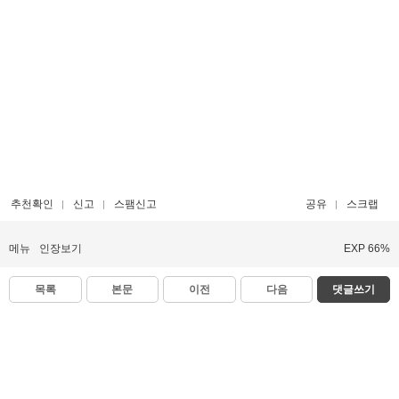
추천확인
신고
스팸신고
공유
스크랩
메뉴
인장보기
EXP 66%
목록
본문
이전
다음
댓글쓰기