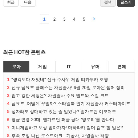
최근
다음
검색
글쓰기
1
2
3
4
5
최근 HOT한 콘텐츠
로아
게임
IT
유머
연예
1
"생각보다 재밌네" 신규 주사위 게임 티카투카 호평
2
신규 남요즈 클래스는 차원술사! 6월 20일 로아온 썸머 정리
3
쉽고 강한 세팅은? 차원술사 주요 빌드와 스킬 코드
4
남요즈, 어떻게 꾸밀까? 스타일북 인기 차원술사 커스터마이즈
5
성자라도 상대하고 있는 줄 알았나? 벨가르딘 이모저모
6
평균 연령 20대, 벨가르딘 퍼클 공대 '영로티'를 만나다
7
미니게임하고 보상 받아가자! 마하라카 썸머 캠프 할 일은?
8
후속 조정 나선 로스트아크...기공사, 차원술사 하향