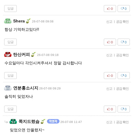
답글
0
0
Shera
26-07-08 09:08
신고
|
공감 확인
항상 기억하고있다!!
답글
0
0
탄산커피
26-07-08 09:18
신고
|
공감 확인
수요일마다 각인시켜주셔서 정말 감사합니다
답글
0
0
연분홍소시지
26-07-08 09:29
신고
|
공감 확인
솔직히 잊었자나
답글
0
0
쪽지드렸슴
26-07-08 11:47
신고
|
공감 확인
잊었으면 안올렸지~