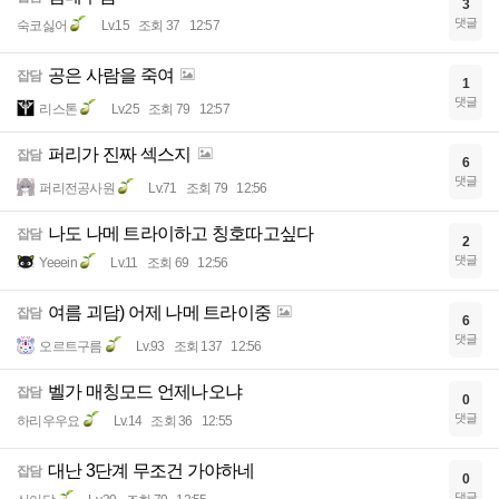
3
댓글
숙코싫어
Lv.15
조회 37
12:57
공은 사람을 죽여
잡담
1
댓글
리스톤
Lv.25
조회 79
12:57
퍼리가 진짜 섹스지
잡담
6
댓글
퍼리전공사원
Lv.71
조회 79
12:56
나도 나메 트라이하고 칭호따고싶다
잡담
2
댓글
Yeeein
Lv.11
조회 69
12:56
여름 괴담) 어제 나메 트라이중
잡담
6
댓글
오르트구름
Lv.93
조회 137
12:56
벨가 매칭모드 언제나오냐
잡담
0
댓글
하리우우요
Lv.14
조회 36
12:55
대난 3단계 무조건 가야하네
잡담
0
댓글