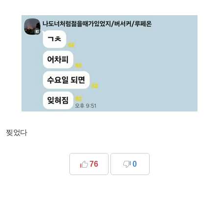
찢었다
76
0