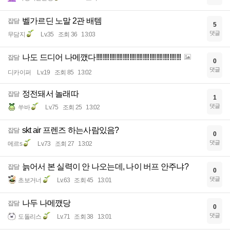
벨가르딘 노말 2관 배템
잡담
5
댓글
무담지
Lv.35
조회 36
13:03
나도 드디어 나메깼다!!!!!!!!!!!!!!!!!!!!!!!!!!!!!!!!!!!!!!!!!!!!!!!!!!!
잡담
0
댓글
디카이퍼
Lv.19
조회 85
13:02
정전돼서 놀래따
잡담
1
댓글
쑤바
Lv.75
조회 25
13:02
skt air 프렌즈 하는사람있음?
잡담
0
댓글
메르s
Lv.73
조회 27
13:02
늙어서 본 실력이 안 나오는데, 나이 버프 안주냐?
잡담
0
댓글
초보거너
Lv.63
조회 45
13:01
나두 나메깼당
잡담
0
댓글
도돌리스
Lv.71
조회 38
13:01