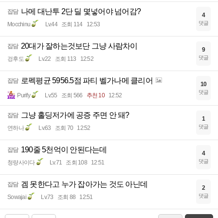
나메 대난투 2단 딜 몇넣어야 넘어감?
잡담
4
댓글
Mocchinu
Lv.44
조회 114
12:53
20대가 잘하는것보단 그냥 사람차이
잡담
9
댓글
겅후도
Lv.22
조회 113
12:52
로펙평균 5956.5점 파티 벨가나메 클리어
잡담
10
댓글
Purify
Lv.55
조회 566
추천 10
12:52
그냥 홀딩저가에 공증 주면 안 돼?
잡담
1
댓글
연하나
Lv.63
조회 70
12:52
190줄 5천억이 안된다는데
잡담
4
댓글
청량사이다
Lv.71
조회 108
12:51
겜 못한다고 누가 잡아가는 것도 아닌데
잡담
2
댓글
Sowajai
Lv.73
조회 88
12:51