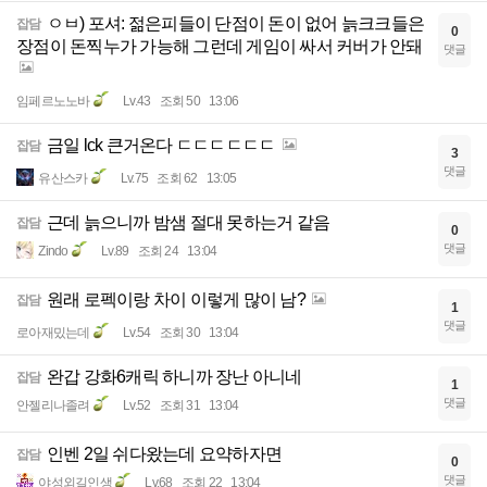
ㅇㅂ) 포셔: 젊은피들이 단점이 돈이 없어 늙크크들은
잡담
0
장점이 돈찍누가 가능해 그런데 게임이 싸서 커버가 안돼
댓글
임페르노노바
Lv.43
조회 50
13:06
금일 lck 큰거온다 ㄷㄷㄷㄷㄷㄷ
잡담
3
댓글
유산스카
Lv.75
조회 62
13:05
근데 늙으니까 밤샘 절대 못하는거 같음
잡담
0
댓글
Zindo
Lv.89
조회 24
13:04
원래 로펙이랑 차이 이렇게 많이 남?
잡담
1
댓글
로아재밌는데
Lv.54
조회 30
13:04
완갑 강화6캐릭 하니까 장난 아니네
잡담
1
댓글
안젤리나졸려
Lv.52
조회 31
13:04
인벤 2일 쉬다왔는데 요약하자면
잡담
0
댓글
야성외길인생
Lv.68
조회 22
13:04