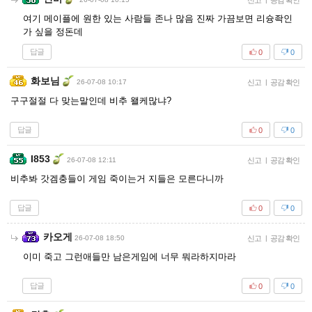
신고
공감 확인
여기 메이플에 원한 있는 사람들 존나 많음 진짜 가끔보면 리슝좍인
가 싶을 정돈데
답글
0
0
화보님
26-07-08 10:17
신고
|
공감 확인
구구절절 다 맞는말인데 비추 왤케많냐?
답글
0
0
I853
26-07-08 12:11
신고
|
공감 확인
비추봐 갓겜충들이 게임 죽이는거 지들은 모른다니까
답글
0
0
카오게
26-07-08 18:50
신고
|
공감 확인
이미 죽고 그런애들만 남은게임에 너무 뭐라하지마라
답글
0
0