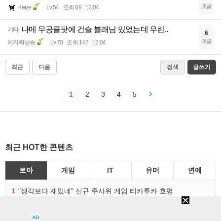
댓글
Heize
Lv.54
조회 69
12:04
나메 무공클팟에 건슬 블래님 있었는데 우린..
기타
6
댓글
예지력상승
Lv.70
조회 147
12:04
최근
다음
검색
글쓰기
1
2
3
4
5
최근 HOT한 콘텐츠
로아
게임
IT
유머
연예
1
"생각보다 재밌네" 신규 주사위 게임 티카투카 호평
2
신규 남요즈 클래스는 차원술사! 6월 20일 로아온 썸머 정리
3
쉽고 강한 세팅은? 차원술사 주요 빌드와 스킬 코드
AD