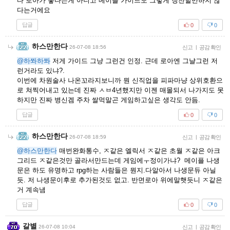
다 로아가 좋다는게 아니고 메이플 가이드도 그렇게 칭찬할만하지 않
다는거에요
답글
0
0
하스만한다
26-07-08 18:56
신고
|
공감 확인
@하쫘하쫘
저게 가이드 그냥 그런건 인정. 근데 로아엔 그냘그런 저
런거라도 있냐?.
이번에 차원술사 나온꼬라지보니까 뭔 신직업을 피파마냥 상위호환으
로 쳐찍어내고 있는데 진짜 ㅅㅂ4년했지만 이젠 매몰되서 나가지도 못
하지만 진짜 병신겜 주차 쌀먹말곤 게임하고싶은 생각도 안듬.
답글
0
0
하스만한다
26-07-08 18:59
신고
|
공감 확인
@하스만한다
매번완화통수, ㅈ같은 엘릭서 ㅈ같은 초월 ㅈ같은 아크
그리드 ㅈ같은것만 골라서만드는데 게임에ㅜ정이가냐? 메이플 나생
문은 하도 유명하고 rpg하는 사람들은 뭔지.다알아서 나생문듀 아닐
듯. 저 나생문이후로 추가된것도 없고. 반면로아 위에말햇듯니 ㅈ같은
거 계속냄
답글
0
0
갈별
26-07-08 10:04
신고
|
공감 확인