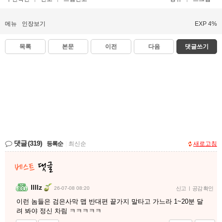
메뉴
인장보기
EXP 4%
목록
본문
이전
다음
댓글쓰기
댓글
(319)
등록순
|
최신순
새로고침
Illlz
26-07-08 08:20
신고
|
공감 확인
이런 놈들은 검은사막 맵 반대편 끝가지 말타고 가느라 1~20분 달
려 봐야 정신 차림 ㅋㅋㅋㅋㅋ