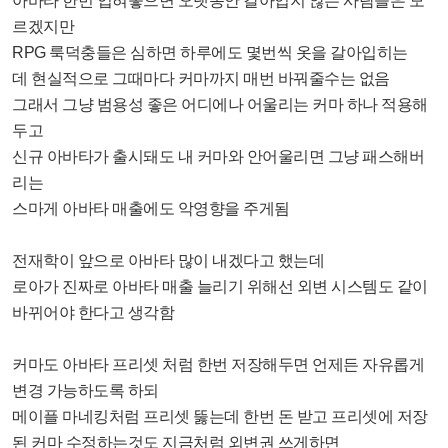
아바타 한번 입혀놓으면 오랫동안 갈아입지 않는 사람들은 모
르겠지만
RPG 룩덕충들은 심하면 하루에도 몇번씩 옷을 갈아입히는
데 현실적으로 그때마다 커마까지 매번 바꿔줄수는 없음
그래서 그냥 범용성 좋은 어디에나 어울리는 커마 하나 적용해
두고
신규 아바타가 출시돼도 내 커마와 안어울리면 그냥 패스해버
리는
스마게 아바타 매출에도 악영향을 주게됨
전재학이 앞으로 아바타 많이 내겠다고 했는데
로아가 진짜로 아바타 매출 늘리기 위해선 외변 시스템도 같이
바뀌어야 한다고 생각함
커마도 아바타 프리셋 처럼 한번 저장해두면 언제든 자유롭게
변경 가능하도록 하되
메이플 마네킹처럼 프리셋 뚫는데 한번 돈 받고 프리셋에 저장
된 커마 수정하는것도 지금처럼 외변권 쓰게하면