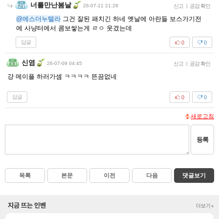
너를만난봄날
26-07-11 21:28
신고
|
공감 확인
@에스더누텔라
그건 잘된 패치긴 하네 옛날에 아란들 보스가기전
에 사냥터에서 콤보쌓는게 ㄹㅇ 웃겼는데
답글
0
0
신염
26-07-09 04:45
신고
|
공감 확인
걍 메이플 하러가셈 ㅋㅋㅋㅋ 뜬끔없네
답글
0
0
새로고침
등록
목록
본문
이전
다음
댓글보기
지금 뜨는 인벤
더보기+