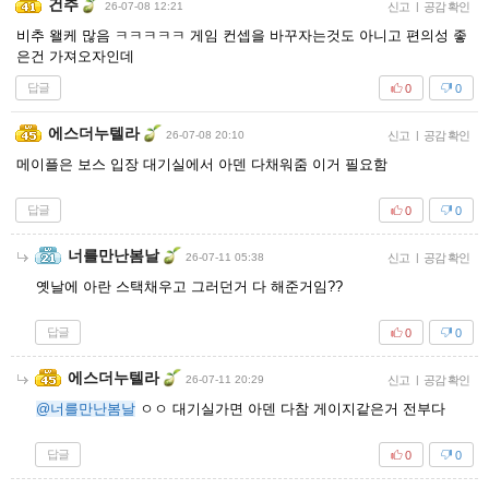
건추
26-07-08 12:21
신고
|
공감 확인
비추 왤케 많음 ㅋㅋㅋㅋㅋ 게임 컨셉을 바꾸자는것도 아니고 편의성 좋
은건 가져오자인데
답글
0
0
에스더누텔라
26-07-08 20:10
신고
|
공감 확인
메이플은 보스 입장 대기실에서 아덴 다채워줌 이거 필요함
답글
0
0
너를만난봄날
26-07-11 05:38
신고
|
공감 확인
옛날에 아란 스택채우고 그러던거 다 해준거임??
답글
0
0
에스더누텔라
26-07-11 20:29
신고
|
공감 확인
@너를만난봄날
ㅇㅇ 대기실가면 아덴 다참 게이지같은거 전부다
답글
0
0