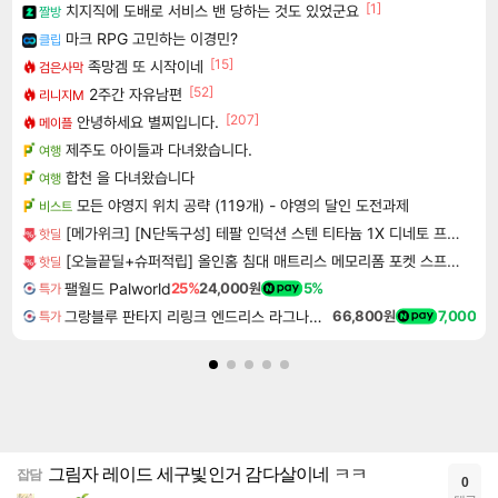
[1]
치지직에 도배로 서비스 밴 당하는 것도 있었군요
짤방
마크 RPG 고민하는 이경민?
클립
[15]
족망겜 또 시작이네
검은사막
[52]
2주간 자유남편
리니지M
[207]
안녕하세요 별찌입니다.
메이플
제주도 아이들과 다녀왔습니다.
여행
합천 을 다녀왔습니다
여행
모든 야영지 위치 공략 (119개) - 야영의 달인 도전과제
비스트
[메가위크] [N단독구성] 테팔 인덕션 스텐 티타늄 1X 디네토 프라이팬 24CM
핫딜
[오늘끝딜+슈퍼적립] 올인홈 침대 매트리스 메모리폼 포켓 스프링 바닥매트 22cm, SS 슈퍼싱글
핫딜
팰월드 Palworld
25%
24,000원
5%
특가
그랑블루 판타지 리링크 엔드리스 라그나로크 Granblue Fantasy Relink Endless Ragnarok
66,800원
7,000
특가
그림자 레이드 세구빛인거 감다살이네 ㅋㅋ
잡담
0