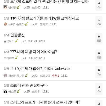
도대체 길드창 열 때 렉 걸리는건 언제 고치는 걸까
잡담
4
댓글
빌런쨩
Lv.55
조회 60
12:11
⬆️⬆️허♡접 탈모래 X를 눌러 joy를 표하십시오
잡담
1
댓글
뉴비라슬프다
Lv.72
조회 30
12:11
인장갱신
잡담
0
댓글
귤꼭다리
Lv.2
조회 23
12:11
???:나메 체방 차이 에바아님?
잡담
0
댓글
브커야호
Lv.4
조회 62
12:11
ㅇㅎ?) 문제가 없어진 만화.manhwa
잡담
6
댓글
퍼리전공사원
Lv.71
조회 143
추천 1
12:11
조합이 진짜 중요하구나
잡담
3
댓글
리스톤
Lv.25
조회 84
12:11
스타크래프트가 피지컬 많이 쓰는 게임이야?
잡담
3