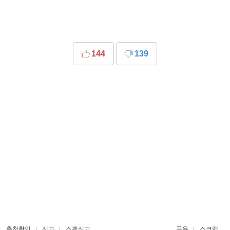
144
139
추천확인
신고
스팸신고
공유
스크랩