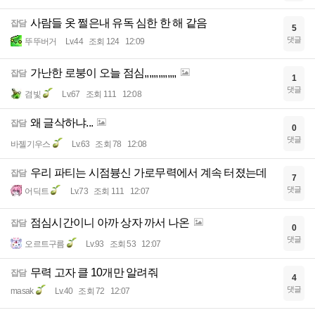
사람들 옷 쩔은내 유독 심한 한 해 같음
잡담
5
댓글
뚜뚜버거
Lv.44
조회 124
12:09
가난한 로붕이 오늘 점심,,,,,,,,,,,,,,
잡담
1
댓글
겸빛
Lv.67
조회 111
12:08
왜 글삭하냐...
잡담
0
댓글
바젤기우스
Lv.63
조회 78
12:08
우리 파티는 시점븅신 가로무력에서 계속 터졌는데
잡담
7
댓글
어딕트
Lv.73
조회 111
12:07
점심시간이니 아까 상자 까서 나온
잡담
0
댓글
오르트구름
Lv.93
조회 53
12:07
무력 고자 클 10개만 알려줘
잡담
4
댓글
masak
Lv.40
조회 72
12:07