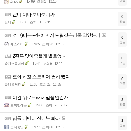
댓글
Zindo
Lv.89
조회 1
12:15
근데 이다 보다보니까
잡담
0
댓글
잔제
Lv.30
조회 10
12:15
ㅇㅂ)나는 -찐- 이런거 드립같은건줄 알았는데
잡담
0
댓글
에스리아
Lv.85
조회 22
12:15
2관은 맞아죽을게 별로없나
잡담
0
댓글
층간소음머신
Lv.44
조회 9
12:15
로아 하꼬 스트리머 괜히 봤다
잡담
0
댓글
즐겜유저진
Lv.25
조회 22
12:15
이건 워로드라서 밑줄인건가
잡담
2
댓글
초록빛레몬
Lv.66
조회 19
12:15
님들 더벤티 신메뉴 봐바
잡담
1
댓글
소나좋앙
Lv.77
조회 30
12:15