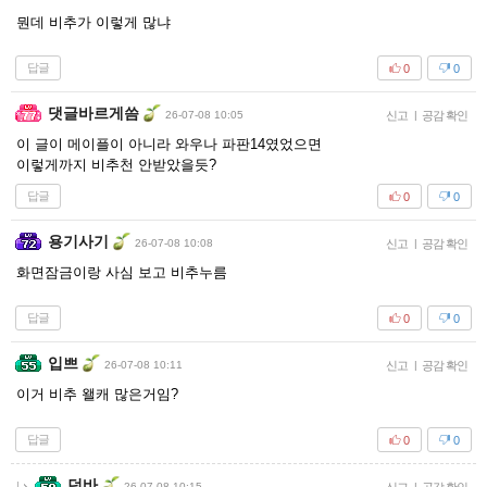
뭔데 비추가 이렇게 많냐
답글
0
0
댓글바르게씀
26-07-08 10:05
신고
|
공감 확인
이 글이 메이플이 아니라 와우나 파판14였었으면
이렇게까지 비추천 안받았을듯?
답글
0
0
용기사기
26-07-08 10:08
신고
|
공감 확인
화면잠금이랑 사심 보고 비추누름
답글
0
0
입쁘
26-07-08 10:11
신고
|
공감 확인
이거 비추 왤캐 많은거임?
답글
0
0
던바
26-07-08 10:15
|