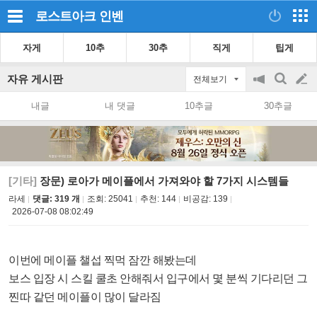
로스트아크
인벤
자게
10추
30추
직게
팁게
자유 게시판
전체보기
공
검
글
지
색
내글
내 댓글
10추글
30추글
on/off
쓰
기
[기타]
장문) 로아가 메이플에서 가져와야 할 7가지 시스템들
라세
댓글: 319 개
조회:
25041
추천:
144
비공감:
139
2026-07-08 08:02:49
이번에 메이플 챌섭 찍먹 잠깐 해봤는데
보스 입장 시 스킬 쿨초 안해줘서 입구에서 몇 분씩 기다리던 그
찐따 같던 메이플이 많이 달라짐