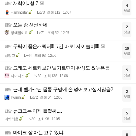
재학이.. 형 ?
잡담
4
댓글
Flamingstar
Lv.73
조회 112
12:07
오늘 좀 선선하네
잡담
2
댓글
핑에힐이요
Lv.71
조회 52
12:07
무력이 좋은캐릭터!!!그건 바로! 저 이슬비!!!!
잡담
10
댓글
냉장고
Lv.44
조회 93
12:06
그래도 세르카보단 벨가르딘이 완성도 훨높은듯
잡담
5
댓글
시아나즈
Lv.82
조회 138
12:06
근데 벨가르딘 몸통 구멍에 손 넣어보고싶지않음?
잡담
2
댓글
Twiligh
Lv.72
조회 64
12:06
늙크크는 이제 틀렸써,,,,,
잡담
5
댓글
머쓱해용
Lv.30
조회 98
12:05
마이크 잘 아는 고수 있냐
잡담
0