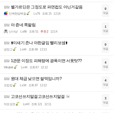
벨가르딘은 그정도로 파면컵도 아닌거같음
잡담
0
댓글
단백한담백질
Lv.79
조회 15
12:14
아 쥰네 쪽팔림
잡담
1
댓글
난사냥
Lv.86
조회 51
추천 2
12:14
⬆️이새기 존나 야한글임 빨리보셈⬆️
잡담
0
댓글
냉장고
Lv.44
조회 66
12:13
1관문 이정도 피해량에 광폭이면 서폿탓??
잡담
4
댓글
Wkqlwk
Lv.44
조회 87
12:12
원대 체급 낮으면 쌀먹임니까?
잡담
4
댓글
모캅캅
Lv.34
조회 87
12:12
고코선쓰지말걸고코선쓰지말걸
잡담
3
댓글
악포성전
Lv.40
조회 121
12:11