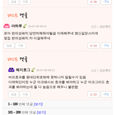
답글
이동
26
0
야하루
26-07-08 09:31
신고
|
공감 확인
로아 편의성패치:당연히해줘야될걸 이제해주네 병신같은스마게
옆집 편의성패치:캬 이걸해주네
답글
이동
24
0
헤지호그
26-07-08 08:21
신고
|
공감 확인
버프효과를 원대단위로밖에 못하니까 밀릴수가 있음
다캐릭단이면 누군 아크패시브 효과를 봐야하고 누군 아크그리드 효
과를 봐야하는데 둘 다 높음으로 해두니 불편합
답글
이동
22
0
1 ~ 100
번째 댓글
[보기]
101 ~ 200
번째 댓글
[보기]