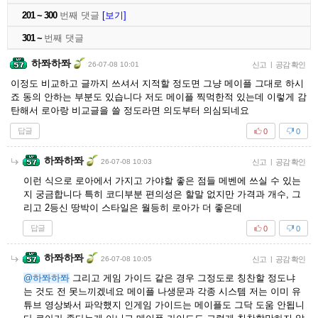
201 ~ 300
번째 댓글
[보기]
301 ~
번째 댓글
하쫘하쫘
26-07-08 10:01
신고
|
공감 확인
이정도 비교하고 글까지 쓰셔서 지적할 정도면 그냥 메이플 그대로 하시
죠 동의 안하는 부분도 있습니다 저도 메이플 찍먹한적 있는데 이렇게 감
탄해서 로아랑 비교글을 쓸 정도라면 의도부터 의심되네요
답글
0
0
하쫘하쫘
26-07-08 10:03
신고
|
공감 확인
이런 식으로 로아에서 가지고 가야할 좋은 점들 메벤에 쓰실 수 있는
지 궁금합니다 특히 코디부분 편의성은 할말 없지만 가격과 개수, 그
리고 2등신 땅박이 스타일은 월등히 로아가 더 좋은데
답글
0
0
하쫘하쫘
26-07-08 10:05
신고
|
공감 확인
@하쫘하쫘
그리고 게임 가이드 같은 경우 그정도로 칭찬할 정도냐
는 것도 전 못느끼겠네요 메이플 나생문과 각종 시스템 저는 이미 유
튜브 영상봐서 파악했지 인게임 가이드는 메이플도 그닥 도움 안됩니