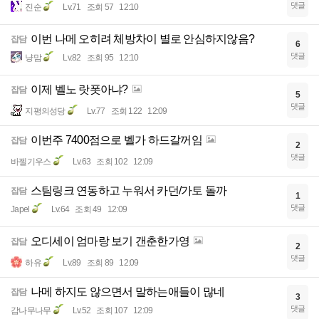
댓글
진순
Lv.71
조회 57
12:10
이번 나메 오히려 체방차이 별로 안심하지않음?
잡담
6
댓글
냥맘
Lv.82
조회 95
12:10
이제 벨노 랏폿아냐?
잡담
5
댓글
지평의성당
Lv.77
조회 122
12:09
이번주 7400점으로 벨가 하드갈꺼임
잡담
2
댓글
바젤기우스
Lv.63
조회 102
12:09
스팀링크 연동하고 누워서 카던/가토 돌까
잡담
1
댓글
Japel
Lv.64
조회 49
12:09
오디세이 엄마랑 보기 갠춘한가영
잡담
2
댓글
하유
Lv.89
조회 89
12:09
나메 하지도 않으면서 말하는애들이 많네
잡담
3
댓글
감나무나무
Lv.52
조회 107
12:09