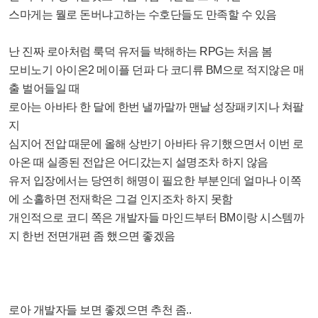
스마게는 뭘로 돈버냐고하는 수호단들도 만족할 수 있음
난 진짜 로아처럼 룩덕 유저들 박해하는 RPG는 처음 봄
모비노기 아이온2 메이플 던파 다 코디류 BM으로 적지않은 매
출 벌어들일 때
로아는 아바타 한 달에 한번 낼까말까 맨날 성장패키지나 쳐팔
지
심지어 전압 때문에 올해 상반기 아바타 유기했으면서 이번 로
아온 때 실종된 전압은 어디갔는지 설명조차 하지 않음
유저 입장에서는 당연히 해명이 필요한 부분인데 얼마나 이쪽
에 소홀하면 전재학은 그걸 인지조차 하지 못함
개인적으로 코디 쪽은 개발자들 마인드부터 BM이랑 시스템까
지 한번 전면개편 좀 했으면 좋겠음
로아 개발자들 보면 좋겠으면 추천 좀..