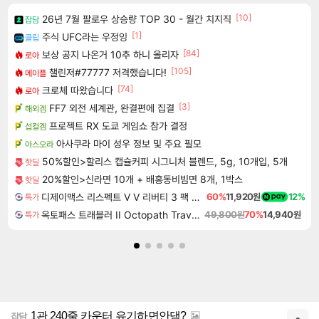
[10]
26년 7월 팔로우 상승량 TOP 30 - 월간 치지직
잡담
[1]
주식 UFC라는 우정잉
클립
[84]
보상 공지 나온거 10추 하니 올리자
로아
[105]
챌린저#77777 저격했습니다!
메이플
[74]
크로체 따왔습니다
로아
[3]
FF7 외전 세계관, 완결편에 집결
해외겜
프로젝트 RX 도쿄 게임쇼 참가 결정
섭컬겜
아사쿠라 마이 성우 정보 및 주요 필모
아스오라
50%할인>할리스 캡슐커피 시그니처 블렌드, 5g, 10개입, 5개
핫딜
20%할인>신라면 10개 + 배홍동비빔면 8개, 1박스
핫딜
디제이맥스 리스펙트 V V 리버티 3 팩 DJMAX RESPECT V V Liberty 3 Pack DLC
60%
11,920원
12%
특가
옥토패스 트래블러 II Octopath Traveler II
49,800원
70%
14,940원
특가
1관 240줄 카운터 유기하면안댐?
잡담