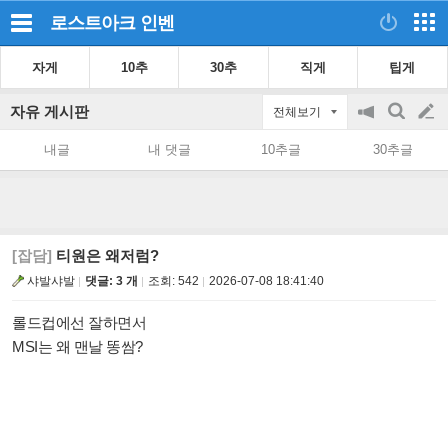
로스트아크
인벤
자게
10추
30추
직게
팁게
자유 게시판
전체보기
공
검
글
지
색
내글
내 댓글
10추글
30추글
on/off
쓰
기
[잡담]
티원은 왜저럼?
샤발샤발
댓글: 3 개
조회:
542
2026-07-08 18:41:40
롤드컵에선 잘하면서
MSI는 왜 맨날 똥쌈?