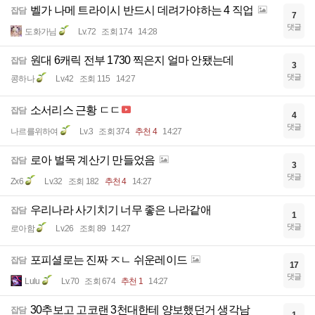
벨가 나메 트라이시 반드시 데려가야하는 4 직업
잡담
7
댓글
도화가님
Lv.72
조회 174
14:28
원대 6캐릭 전부 1730 찍은지 얼마 안됐는데
잡담
3
댓글
콩하나
Lv.42
조회 115
14:27
소서리스 근황 ㄷㄷ
잡담
4
댓글
나르를위하여
Lv.3
조회 374
추천 4
14:27
로아 벌목 계산기 만들었음
잡담
3
댓글
Zx6
Lv.32
조회 182
추천 4
14:27
우리나라 사기치기 너무 좋은 나라같애
잡담
1
댓글
로아함
Lv.26
조회 89
14:27
포피셜로는 진짜 ㅈㄴ 쉬운레이드
잡담
17
댓글
Lulu
Lv.70
조회 674
추천 1
14:27
30추보고 고코랜 3천대한테 양보했던거 생각남
잡담