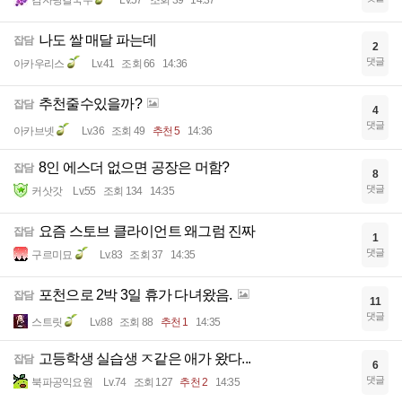
감자탕칼국수
Lv.57
조회 39
14:37
나도 쌀 매달 파는데
잡담
2
댓글
아카우리스
Lv.41
조회 66
14:36
추천줄수있을까?
잡담
4
댓글
아카브넷
Lv.36
조회 49
추천 5
14:36
8인 에스더 없으면 공장은 머함?
잡담
8
댓글
커삿갓
Lv.55
조회 134
14:35
요즘 스토브 클라이언트 왜그럼 진짜
잡담
1
댓글
구르미묘
Lv.83
조회 37
14:35
포천으로 2박 3일 휴가 다녀왔음.
잡담
11
댓글
스트릿
Lv.88
조회 88
추천 1
14:35
고등학생 실습생 ㅈ같은 애가 왔다...
잡담
6
댓글
북파공익요원
Lv.74
조회 127
추천 2
14:35