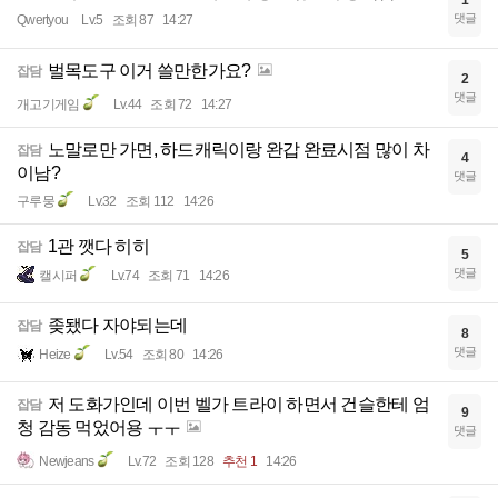
1
댓글
Qwertyou
Lv.5
조회 87
14:27
벌목도구 이거 쓸만한가요?
잡담
2
댓글
개고기게임
Lv.44
조회 72
14:27
노말로만 가면, 하드캐릭이랑 완갑 완료시점 많이 차
잡담
4
이남?
댓글
구루뭉
Lv.32
조회 112
14:26
1관 깻다 히히
잡담
5
댓글
캘시퍼
Lv.74
조회 71
14:26
좆됐다 자야되는데
잡담
8
댓글
Heize
Lv.54
조회 80
14:26
저 도화가인데 이번 벨가 트라이 하면서 건슬한테 엄
잡담
9
청 감동 먹었어용 ㅜㅜ
댓글
Newjeans
Lv.72
조회 128
추천 1
14:26