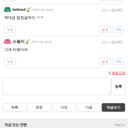
Imfeed
26-07-08 18:44
신고
|
공감 확인
역대급 탑정글차이 ㅋㅋ
답글
0
0
스핔이
26-07-08 18:44
신고
|
공감 확인
그게 티원이여
답글
0
0
새로고침
등록
목록
본문
이전
다음
댓글보기
지금 뜨는 인벤
더보기+