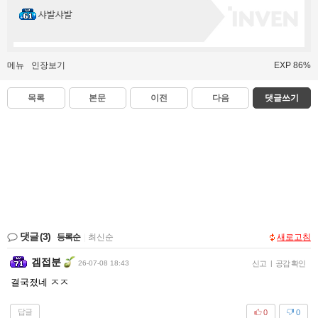
샤발샤발
메뉴
인장보기
EXP 86%
목록
본문
이전
다음
댓글쓰기
댓글
(3)
등록순
|
최신순
새로고침
겜접분
26-07-08 18:43
신고
|
공감 확인
결국졌네 ㅈㅈ
답글
0
0