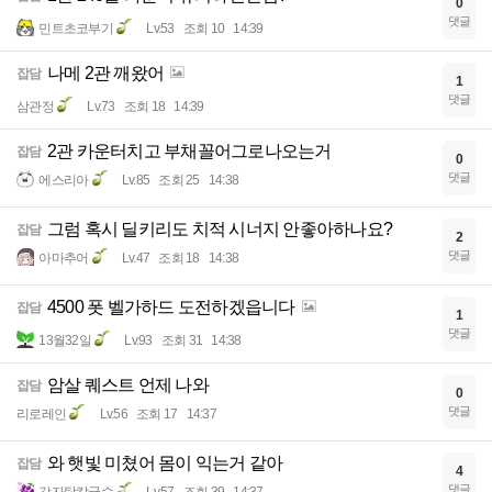
0
댓글
민트초코부기
Lv.53
조회 10
14:39
나메 2관 깨왔어
잡담
1
댓글
삼관정
Lv.73
조회 18
14:39
2관 카운터치고 부채꼴어그로나오는거
잡담
0
댓글
에스리아
Lv.85
조회 25
14:38
그럼 혹시 딜키리도 치적 시너지 안좋아하나요?
잡담
2
댓글
아마추어
Lv.47
조회 18
14:38
4500 폿 벨가하드 도전하겠읍니다
잡담
1
댓글
13월32일
Lv.93
조회 31
14:38
암살 퀘스트 언제 나와
잡담
0
댓글
리로레인
Lv.56
조회 17
14:37
와 햇빛 미쳤어 몸이 익는거 같아
잡담
4
댓글