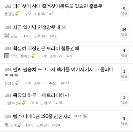
파티찾기 창에 즐겨찾기목록도 있으면 좋을듯
잡담
0
댓글
돌덩잉
Lv.22
조회 36
14:31
지금 일어남 인생망햇네
잡담
14
댓글
달토끼
Lv.71
조회 142
14:31
확실히 직장인은 트라이 힘들긴해
잡담
4
댓글
작명이젤어렵
Lv.78
조회 127
14:30
엔씨 불송치 뜨고나서 렉카들 여기저기서 다 돌리네
잡담
1
ㅋㅋㅋ
댓글
산양삼
Lv.20
조회 118
추천 1
14:29
목요일 하루 나메트라이해서
잡담
1
댓글
그럴수있지
Lv.16
조회 86
14:28
벨가 나메 1관 190줄 안전자리 ㅋㅋ
잡담
8
댓글
망령
Lv.77
조회 243
14:28