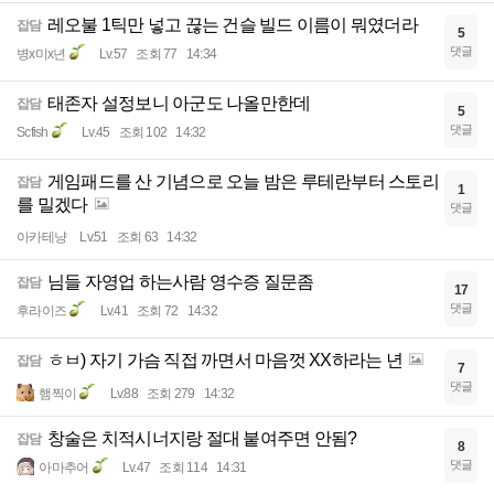
레오불 1틱만 넣고 끊는 건슬 빌드 이름이 뭐였더라
잡담
5
댓글
병x미x년
Lv.57
조회 77
14:34
태존자 설정보니 아군도 나올만한데
잡담
5
댓글
Scfish
Lv.45
조회 102
14:32
게임패드를 산 기념으로 오늘 밤은 루테란부터 스토리
잡담
1
를 밀겠다
댓글
아카테냥
Lv.51
조회 63
14:32
님들 자영업 하는사람 영수증 질문좀
잡담
17
댓글
후라이즈
Lv.41
조회 72
14:32
ㅎㅂ) 자기 가슴 직접 까면서 마음껏 XX하라는 년
잡담
7
댓글
햄찍이
Lv.88
조회 279
14:32
창술은 치적시너지랑 절대 붙여주면 안됨?
잡담
8
댓글
아마추어
Lv.47
조회 114
14:31