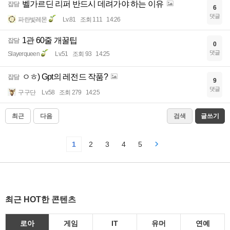
벨가르딘 리퍼 반드시 데려가야 하는 이유
잡담
6
댓글
파란빛레몬
Lv.81
조회 111
14:26
1관 60줄 개꿀팁
잡담
0
댓글
Slayerqueen
Lv.51
조회 93
14:25
ㅇㅎ) Gpt의 레전드 작품?
잡담
9
댓글
구구단
Lv.58
조회 279
14:25
최근
다음
검색
글쓰기
1
2
3
4
5
최근 HOT한 콘텐츠
로아
게임
IT
유머
연예