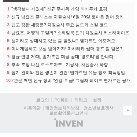
1
"생각보다 재밌네" 신규 주사위 게임 티카투카 호평
2
신규 남요즈 클래스는 차원술사! 6월 20일 로아온 썸머 정리
3
쉽고 강한 세팅은? 차원술사 주요 빌드와 스킬 코드
4
남요즈, 어떻게 꾸밀까? 스타일북 인기 차원술사 커스터마이즈
5
성자라도 상대하고 있는 줄 알았나? 벨가르딘 이모저모
6
미니게임하고 보상 받아가자! 마하라카 썸머 캠프 할 일은?
7
평균 연령 20대, 벨가르딘 퍼클 공대 '영로티'를 만나다
8
후속 조정 나선 로스트아크...기공사, 차원술사 하향
9
잡기 관리와 전원 생존이 관건! 벨가르딘 유물 칭호 획득방법 정리
10
2관문 깨면 신규 장비 ‘완갑’ 지급! 그림자 레이드 벨가르딘 공개
로그인
PC화면
퀵링크
설정
청소년보호정책
이용약관
개인정보처리방침
▲
불법촬영물신고안내
(주)
인
벤