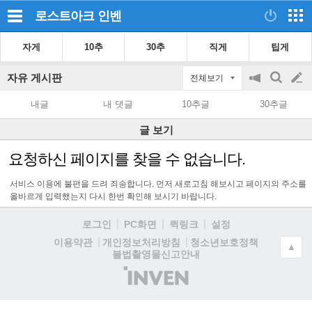
로스트아크
인벤
자게
10추
30추
직게
팁게
자유 게시판
전체보기
공
검
글
지
색
내글
내 댓글
10추글
30추글
on/off
쓰
글 보기
기
요청하신 페이지를 찾을 수 없습니다.
서비스 이용에 불편을 드려 죄송합니다. 먼저 새로고침 해보시고 페이지의 주소를
올바르게 입력했는지 다시 한번 확인해 보시기 바랍니다.
로그인
PC화면
퀵링크
설정
청소년보호정책
이용약관
개인정보처리방침
▲
불법촬영물신고안내
(주)
인
벤