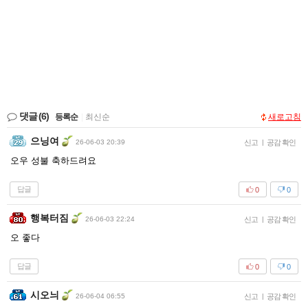
댓글
(6)
등록순
|
최신순
새로고침
으닝여
26-06-03 20:39
신고
|
공감 확인
오우 성불 축하드려요
답글
0
0
행복터짐
26-06-03 22:24
신고
|
공감 확인
오 좋다
답글
0
0
시오늬
26-06-04 06:55
신고
|
공감 확인