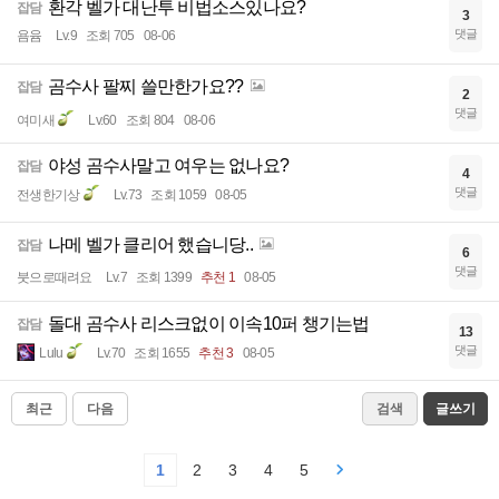
환각 벨가 대난투 비법소스있나요?
잡담
3
댓글
욤윰
Lv.9
조회 705
08-06
곰수사 팔찌 쓸만한가요??
잡담
2
댓글
여미새
Lv.60
조회 804
08-06
야성 곰수사말고 여우는 없나요?
잡담
4
댓글
전생한기상
Lv.73
조회 1059
08-05
나메 벨가 클리어 했습니당..
잡담
6
댓글
붓으로때려요
Lv.7
조회 1399
추천 1
08-05
돌대 곰수사 리스크없이 이속10퍼 챙기는법
잡담
13
댓글
Lulu
Lv.70
조회 1655
추천 3
08-05
최근
다음
검색
글쓰기
1
2
3
4
5