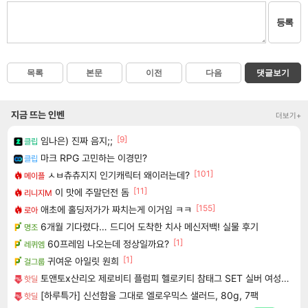
등록
목록
본문
이전
다음
댓글보기
지금 뜨는 인벤
더보기+
[9]
임나은) 진짜 음지;;
클립
마크 RPG 고민하는 이경민?
클립
[101]
ㅅㅂ츄츄지지 인기캐릭터 왜이러는데?
메이플
[11]
이 맛에 주말던전 돔
리니지M
[155]
애초에 홀딩저가가 짜치는게 이거임 ㅋㅋ
로아
6개월 기다렸다… 드디어 도착한 치사 메신저백! 실물 후기
명조
[1]
60프레임 나오는데 정상일까요?
레퀴엠
[1]
귀여운 아일릿 원희
걸그룹
토앤토x산리오 제로비티 플럼피 헬로키티 참태그 SET 실버 여성용 쪼리
핫딜
[하루특가] 신선함을 그대로 엘로우믹스 샐러드, 80g, 7팩
핫딜