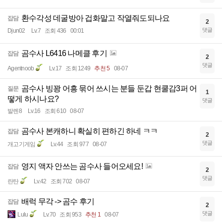
환수각성 데굴방아 겁화말고 작열줘도되나요
잡담
2
댓글
Djun02
Lv.7
조회 436
00:01
곰수사 L6416 나메클 후기
잡담
2
댓글
Agentnoob
Lv.17
조회 1249
추천 5
08-07
곰수사 빙꽝 어흥 묶어 쓰시는 분들 둔갑 현쿨감3퍼 어
질문
1
떻게 하시나요?
댓글
발렌8
Lv.16
조회 610
08-07
곰수사 본캐하니 확실히 편하긴 하네 ㅋㅋ
잡담
2
댓글
개고기게임
Lv.44
조회 977
08-07
영지 액자 안쓰는 곰수사 들어오세요!
잡담
2
댓글
란탄
Lv.42
조회 702
08-07
배럭 무각 -> 곰수 후기
잡담
2
댓글
Lulu
Lv.70
조회 953
추천 1
08-07