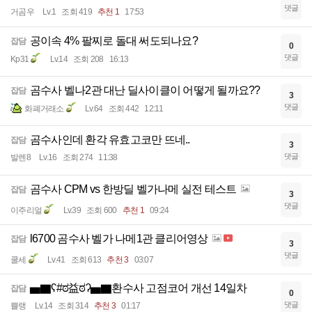
댓글
거곰우
Lv.1
조회 419
추천 1
17:53
공이속 4% 팔찌로 돌대 써도되나요?
잡담
0
댓글
Kp31
Lv.14
조회 208
16:13
곰수사 벨나2관 대난 딜사이클이 어떻게 될까요??
잡담
3
댓글
화폐거래소
Lv.64
조회 442
12:11
곰수사인데 환각 유효고코만 뜨네..
잡담
3
댓글
발렌8
Lv.16
조회 274
11:38
곰수사 CPM vs 한방딜 벨가나메 실전 테스트
잡담
3
댓글
이주리얼
Lv.39
조회 600
추천 1
09:24
l6700 곰수사 벨가 나메1관 클리어영상
잡담
3
댓글
쿨세
Lv.41
조회 613
추천 3
03:07
▅▇ʕ#ಠ益ಠʔ▅▇환수사 고점코어 개선 14일차
잡담
0
댓글
쁠랭
Lv.14
조회 314
추천 3
01:17