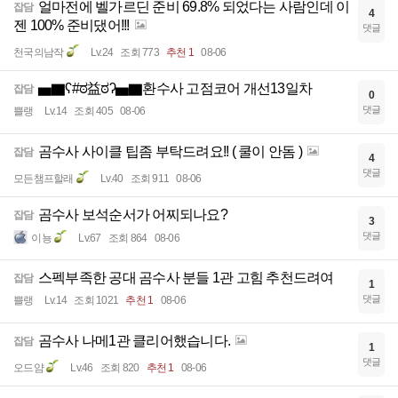
얼마전에 벨가르딘 준비 69.8% 되었다는 사람인데 이
잡담
4
젠 100% 준비댔어!!!
댓글
천국의남작
Lv.24
조회 773
추천 1
08-06
▅▇ʕ#ಠ益ಠʔ▅▇환수사 고점코어 개선13일차
잡담
0
댓글
쁠랭
Lv.14
조회 405
08-06
곰수사 사이클 팁좀 부탁드려요!! ( 쿨이 안돔 )
잡담
4
댓글
모든챔프할래
Lv.40
조회 911
08-06
곰수사 보석순서가 어찌되나요?
잡담
3
댓글
이뇽
Lv.67
조회 864
08-06
스펙부족한 공대 곰수사 분들 1관 고힘 추천드려여
잡담
1
댓글
쁠랭
Lv.14
조회 1021
추천 1
08-06
곰수사 나메1관 클리어했습니다.
잡담
1
댓글
오드얌
Lv.46
조회 820
추천 1
08-06