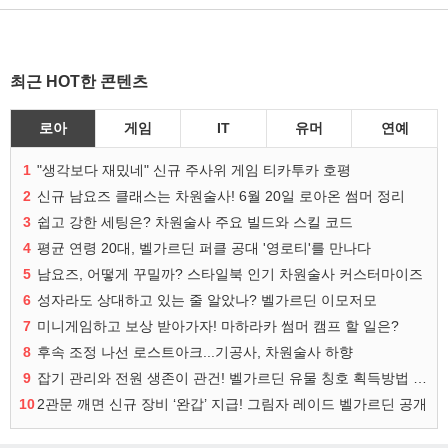
최근 HOT한 콘텐츠
로아
게임
IT
유머
연예
1
"생각보다 재밌네" 신규 주사위 게임 티카투카 호평
2
신규 남요즈 클래스는 차원술사! 6월 20일 로아온 썸머 정리
3
쉽고 강한 세팅은? 차원술사 주요 빌드와 스킬 코드
4
평균 연령 20대, 벨가르딘 퍼클 공대 '영로티'를 만나다
5
남요즈, 어떻게 꾸밀까? 스타일북 인기 차원술사 커스터마이즈
6
성자라도 상대하고 있는 줄 알았나? 벨가르딘 이모저모
7
미니게임하고 보상 받아가자! 마하라카 썸머 캠프 할 일은?
8
후속 조정 나선 로스트아크...기공사, 차원술사 하향
9
잡기 관리와 전원 생존이 관건! 벨가르딘 유물 칭호 획득방법 정리
10
2관문 깨면 신규 장비 ‘완갑’ 지급! 그림자 레이드 벨가르딘 공개