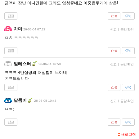
금액이 장난 아니긴한데 그래도 엄청좋네요 이중옵두개에 상옵!
답글
0
0
차마
26-06-04 07:27
신고
|
공감 확인
ㅁㅊ ㅋㅋㅋㅋㅋㅋ
답글
0
0
벌레스터
26-06-04 16:50
신고
|
공감 확인
ㅋㅋㅋ 4만실링의 처절함이 보이네
ㅊㅋ드립니다
답글
0
0
달콤이
26-06-05 10:43
신고
|
공감 확인
ㅁㅊ;
답글
0
0
새로고침