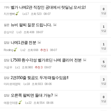
벨가 나메2관 직장인 공대에서 랏딜님 모셔요!
기타
0
댓글
치즈빵빠
Lv.17
조회 523
08-07
뉴비 팔찌 질문 드립니다.
질문
1
댓글
은상이2
Lv.3
조회 408
08-07
나메1관클 전분
잡담
1
댓글
Rooting
Lv.2
조회 668
추천 1
08-07
L7500 환수각성 벨가르딘 나메 클리어 전분
잡담
5
댓글
거곰우
Lv.1
조회 980
추천 3
08-07
2관350줄 찢곰도 두개 때릴수있음!!
잡담
3
댓글
마라로제엽떡
Lv.18
조회 933
08-06
오른쪽 팔찌면 돌대 가능?
잡담
0
댓글
애옹인데옹
Lv.22
조회 554
08-06