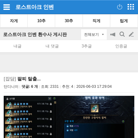
로스트아크
인벤
자게
10추
30추
직게
팁게
로스트아크 인벤 환수사 게시판
전체보기
공
검
글
지
색
내글
내 댓글
3추글
인증글
on/off
쓰
기
[잡담]
팔찌 탈출...
딘디니이
댓글: 6 개
조회:
2331
추천:
4
2026-06-03 17:29:04