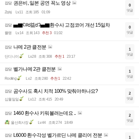
권은비, 일본 공연 꼭노 영상
잡담
0
댓글
Zqisj
Lv.11
조회 185
01:09
▅▇ʕ#ಠ益ಠʔ▅▇환수사 고점코어 개선 15일차
잡담
0
댓글
쁠랭
Lv.14
조회 143
추천 3
01:02
나메 2관 클전분
잡담
1
댓글
딘디니이
Lv.28
조회 308
추천 1
23:17
벨가나메 2관 클전분
잡담
1
댓글
Rooting
Lv.2
조회 280
추천 1
22:42
곰수사도 혹시 치적 100% 맞춰야하나요?
잡담
2
댓글
십월일일
Lv.12
조회 415
20:49
1460 환수사 키워볼려는데요 ..
잡담
2
댓글
울산최사장
Lv.44
조회 274
18:49
L6000 환수각성 벨가르딘 나메 클리어 전분
잡담
1