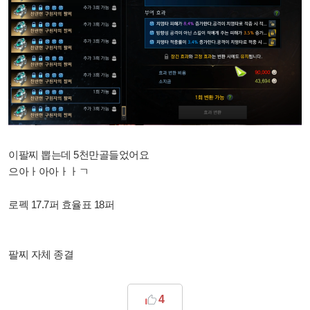
이팔찌 뽑는데 5천만골들었어요
으아ㅏ아아ㅏㅏㄱ
로펙 17.7퍼 효율표 18퍼
팔찌 자체 종결
4