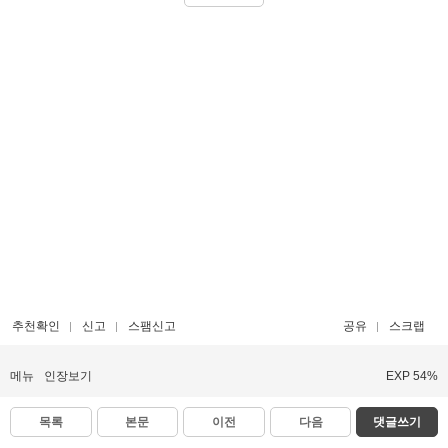
추천확인
신고
스팸신고
공유
스크랩
메뉴
인장보기
EXP 54%
목록
본문
이전
다음
댓글쓰기