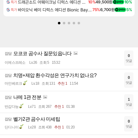
드래곤소드 어웨이크닝 디럭스 에디션 DragonSword Awakening Deluxe Edition
10%
49,500원
10%
특가
바이오닉 베이 디럭스 에디션 Bionic Bay Deluxe Edition
75%
6,700원
5%
특가
모코코 곰수사 질문있읍니다
잡담
0
댓글
이에스프레소
Lv.26
조회 5
15:32
치명+제압 환수각성은 연구가치 없나요?
잡담
0
댓글
마인베르크
Lv.18
조회 131
추천 1
11:54
나메 1관 전분
잡담
1
댓글
반갑다능
Lv.71
조회 267
추천 1
01:38
벨가2관 곰수사 미세팁
잡담
0
댓글
딘디니이
Lv.28
조회 438
추천 1
01:20