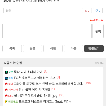
200급 깧끔하게 주지 애매하게 주네 ㄲㅂ
답글
0
0
새로고침
등록
목록
본문
이전
다음
댓글보기
지금 뜨는 인벤
더보기+
[2]
룩삼 니니 초대석 안내
정보
[1]
FC온 호날두보고 실망하는 민교
클립
[239]
고양이를 도구로 쓰는 인방 하꼬 스트리머 박제합니다.
로아
[14]
장비 올환 이후 약 7개월
검은사막
[80]
올 시즌 구마유시 솔킬 64회..jpg
LoL
프롤로그 테스트를 마치고.. (feat. 리아)
리밋제로