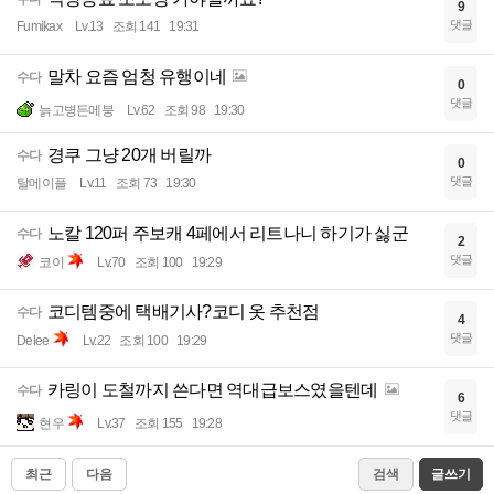
9
댓글
Fumikax
Lv.13
조회 141
19:31
말차 요즘 엄청 유행이네
수다
0
댓글
늙고병든메붕
Lv.62
조회 98
19:30
경쿠 그냥 20개 버릴까
수다
0
댓글
탈메이플
Lv.11
조회 73
19:30
노칼 120퍼 주보캐 4페에서 리트나니 하기가 싫군
수다
2
댓글
코이
Lv.70
조회 100
19:29
코디템중에 택배기사?코디 옷 추천점
수다
4
댓글
Delee
Lv.22
조회 100
19:29
카링이 도철까지 쓴다면 역대급보스였을텐데
수다
6
댓글
현우
Lv.37
조회 155
19:28
최근
다음
검색
글쓰기