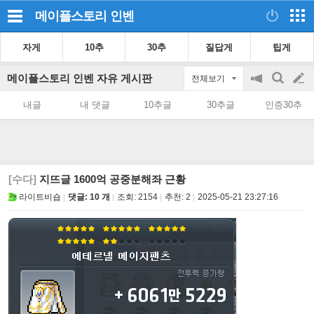
메이플스토리
인벤
자게
10추
30추
질답게
팁게
메이플스토리 인벤 자유 게시판
전체보기
공
검
글
지
색
내글
내 댓글
10추글
30추글
인증30추
on/off
쓰
기
[수다]
지뜨글 1600억 공중분해좌 근황
라이트비숍
댓글: 10 개
조회:
2154
추천:
2
2025-05-21 23:27:16