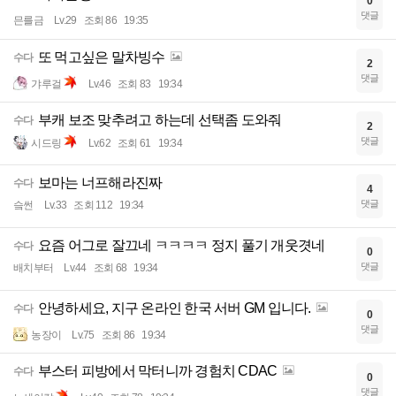
0
댓글
믄를금
Lv.29
조회 86
19:35
또 먹고싶은 말차빙수
수다
2
댓글
갸루걸
Lv.46
조회 83
19:34
부캐 보조 맞추려고 하는데 선택좀 도와줘
수다
2
댓글
시드링
Lv.62
조회 61
19:34
보마는 너프해라진짜
수다
4
댓글
슼썬
Lv.33
조회 112
19:34
요즘 어그로 잘끄네 ㅋㅋㅋㅋ 정지 풀기 개웃겻네
수다
0
댓글
배치부터
Lv.44
조회 68
19:34
안녕하세요, 지구 온라인 한국 서버 GM 입니다.
수다
0
댓글
농장이
Lv.75
조회 86
19:34
부스터 피방에서 막터니까 경험치 CDAC
수다
0
댓글