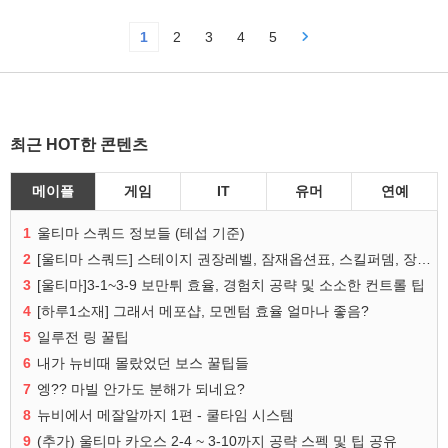
1
2
3
4
5
최근 HOT한 콘텐츠
메이플
게임
IT
유머
연예
1
울티마 스쿼드 정보들 (테섭 기준)
2
[울티마 스쿼드] 스테이지 권장레벨, 잠재옵션표, 스킬퍼뎀, 장비 리스트 및 능력치 공유
3
[울티마]3-1~3-9 보만튀 효율, 경험치 공략 및 소소한 컨트롤 팁
4
[하루1소재] 그래서 메포샵, 모멘텀 효율 얼마나 좋음?
5
일루전 링 꿀팁
6
내가 뉴비때 몰랐었던 보스 꿀팁들
7
엥?? 마빌 안가도 분해가 되네요?
8
뉴비에서 메잘알까지 1편 - 쿨타임 시스템
9
(추가) 울티마 카오스 2-4 ~ 3-10까지 공략 스펙 및 팁 공유