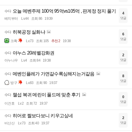
오늘 메벤주제 100억 95억vs105억 , 판계정 정지 풀기
수다
4
댓글
배치부터
Lv.44
조회 86
19:39
히북공정 실화냐
수다
6
댓글
크확
Lv.73
조회 105
추천 2
19:38
야누스 20레벨강화권
수다
2
댓글
아누나우
Lv.4
조회 84
19:38
메벤인플레가 가면갈수록심해지는거같음
수다
8
댓글
방구
Lv.83
조회 90
19:37
챌섭 복귀 메린이 풀드메 맞춘 후기
수다
0
댓글
이건호
Lv.2
조회 72
19:37
히어로 짤보다보니 키우고싶네
수다
2
댓글
비산산
Lv.73
조회 40
19:37