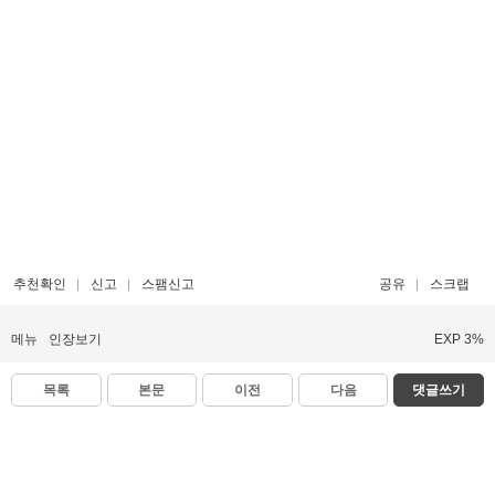
추천확인
신고
스팸신고
공유
스크랩
메뉴
인장보기
EXP 3%
목록
본문
이전
다음
댓글쓰기