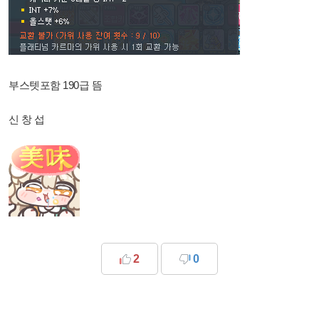
부스텟포함 190급 뜸
신 창 섭
2
0