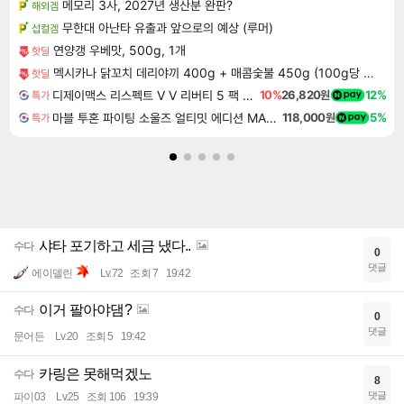
메모리 3사, 2027년 생산분 완판?
해외겜
무한대 아난타 유출과 앞으로의 예상 (루머)
섭컬겜
연양갱 우베맛, 500g, 1개
핫딜
멕시카나 닭꼬치 데리야끼 400g + 매콤숯불 450g (100g당 2,410원)
핫딜
디제이맥스 리스펙트 V V 리버티 5 팩 DJMAX RESPECT V V Liberty 5 Pack DLC
10%
26,820원
12%
특가
마블 투혼 파이팅 소울즈 얼티밋 에디션 MARVEL Tokon Fighting Souls Ultimate Edition
118,000원
5%
특가
샤타 포기하고 세금 냈다..
수다
0
댓글
에이델린
Lv.72
조회 7
19:42
이거 팔아야댐?
수다
0
댓글
문어든
Lv.20
조회 5
19:42
카링은 못해먹겠노
수다
8
댓글
파이03
Lv.25
조회 106
19:39