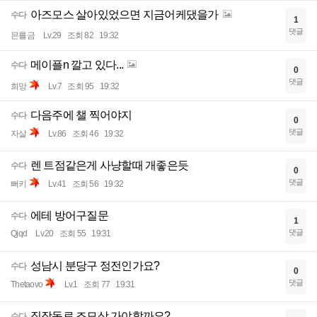
아즈모스 살아있었으면 지금어케댔을가
수다
1
댓글
믄를금
Lv.29
조회 82
19:32
메이플n 깔고 있다...
수다
0
댓글
희망
Lv.7
조회 95
19:32
다음주에 챌 찍어야지
수다
0
댓글
자살
Lv.86
조회 46
19:32
렌 트점같은게 사냥할때 개좋은듯
수다
0
댓글
뻐키
Lv.41
조회 56
19:32
에테 방어구질문
수다
1
댓글
Qjqd
Lv.20
조회 55
19:31
성남시 분당구 정전인가요?
수다
0
댓글
Thetaovo
Lv.1
조회 77
19:31
직장동료 조모상 가야할까요?
수다