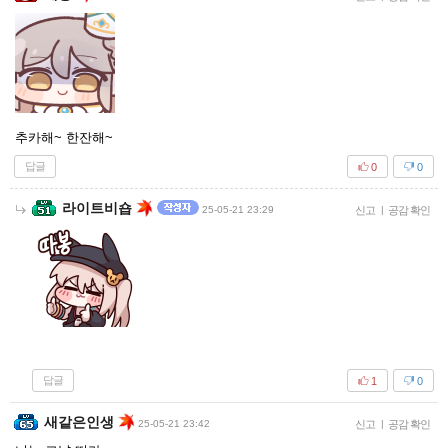
추카해~ 한잔해~
답글
0
0
라이트비숍
25-05-21 23:29
신고
|
공감 확인
답글
1
0
새같은인생
25-05-21 23:42
신고
|
공감 확인