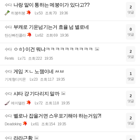
나랑 말이 통하는 메붕이가 있다고??
수다
2
댓글
히붕히붕
Lv.53
조회 70
19:36
부캐로 기운넘기는거 효율 넘 별로네
수다
0
댓글
탄산빠진콜라
Lv.62
조회 69
19:36
ㅇㅎ) 이건 뭐냐ㅋㅋㅋㅋㅋㅋㅋㅋㅋㅋ
수다
2
댓글
Fenris
Lv.71
조회 222
19:35
게임 ㅈㄴ 노잼이네 ㅆㅂ
수다
1
댓글
기계형디지몬
Lv.23
조회 117
19:35
샤타 걍 기다리지 말까
수다
2
댓글
에이델린
Lv.72
조회 118
19:35
벨로나 잡을거면 스우포기해야 하는거임?!
수다
2
댓글
Deadoking
Lv.61
조회 154
19:35
라라근황
수다