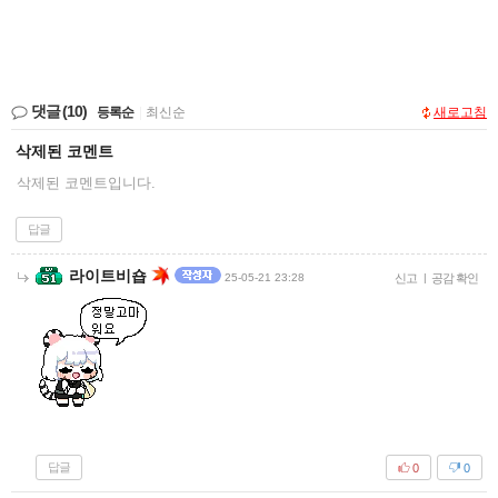
댓글
(10)
등록순
|
최신순
새로고침
삭제된 코멘트
삭제된 코멘트입니다.
답글
라이트비숍
25-05-21 23:28
신고
|
공감 확인
답글
0
0