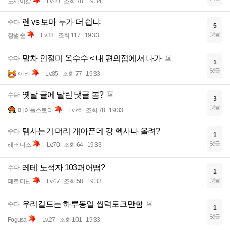
노세이칼
Lv.40
조회 78
19:34
렌 vs 보마 누가 더 쉽냐
수다
5
댓글
장범준
Lv.33
조회 117
19:33
말차 인절미 옥수수 < 내 편의점에서 나가
수다
1
댓글
이리
Lv.85
조회 77
19:33
옛날 글에 달린 댓글 봄?
수다
3
댓글
메이플스토리
Lv.76
조회 78
19:33
템사는거 머리 개아픈데 걍 헥사나 올려?
수다
1
댓글
래버너스
Lv.70
조회 64
19:33
레테 노적자 103퍼어떰?
수다
1
댓글
페르디난
Lv.47
조회 58
19:33
우리길드는 하루동일 씹덕토크만함
수다
1
댓글
Fogusa
Lv.27
조회 101
19:33