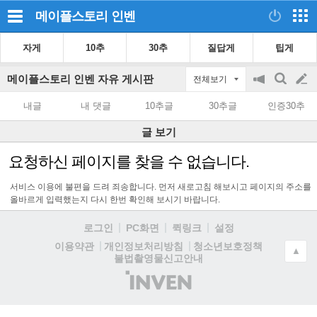
메이플스토리
인벤
자게
10추
30추
질답게
팁게
메이플스토리 인벤 자유 게시판
전체보기
공
검
글
지
색
내글
내 댓글
10추글
30추글
인증30추
on/off
쓰
글 보기
기
요청하신 페이지를 찾을 수 없습니다.
서비스 이용에 불편을 드려 죄송합니다. 먼저 새로고침 해보시고 페이지의 주소를
올바르게 입력했는지 다시 한번 확인해 보시기 바랍니다.
로그인
PC화면
퀵링크
설정
청소년보호정책
이용약관
개인정보처리방침
▲
불법촬영물신고안내
(주)
인
벤