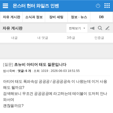
몬스터 헌터 와일즈
인벤
자유 게시판
소식과 정보
장비 세팅
정보 · 뉴스
DB
자유 게시판
전체보기
공
검
글
지
색
내글
내 댓글
3추글
인증글
on/off
쓰
기
[질문]
초뉴비 아티어 태도 질문입니다
법사죽빠
댓글: 6 개
조회:
1019
2026-06-03 18:51:55
아티어 태도 폭파속성 공공공 / 공공공공속 이 나왔는데 이거 사용
해도 될까요?
검색해보니 무조건 공공공공예 라고하는데 테이블이 도저히 안나
와서여
괜찮을까요?