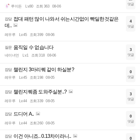
댓글
루이든
Lv.80
조회 363
08-06
접대 패턴 많이 나와서 쉬는시간없이 빡딜한것같은
잡담
4
데..
댓글
레우루
Lv.45
조회 399
08-06
움직일 수 없습니다
질문
3
댓글
네이녀언
Lv.1
조회 318
08-06
챌린지 3마리퀘 같이 하실분?
잡담
0
댓글
레우루
Lv.45
조회 198
08-05
챌린지퀘좀 도와주실분..?
잡담
3
댓글
레우루
Lv.44
조회 339
08-05
드디어 A..
잡담
0
댓글
레우루
Lv.44
조회 260
08-05
이건 아니죠.. 0.13차이라니..
잡담
0