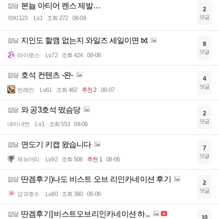
본늅 아티어 렌스 제발…
잡담
2
댓글
깍찌123
Lv.1
조회 272
08-08
지인도 할깸 없는지 와일즈 세일이면 txt
잡담
8
댓글
라이로스
Lv.72
조회 424
08-08
호석 컨텐츠 -완-
잡담
4
댓글
빈레인
Lv.61
조회 462
추천 2
08-07
와 공3호석 떴슴당
잡담
2
댓글
네이녀언
Lv.1
조회 553
08-06
면도기 키캡 왔습니다
잡담
7
댓글
제뉴어리
Lv.92
조회 506
추천 1
08-06
딴겜후기)나도 비스트 오브 리인카네이션 후기
잡담
2
댓글
강과호수
Lv.80
조회 380
08-06
딴겜후기] 비스트오브리인카네이션 하...
잡담
10