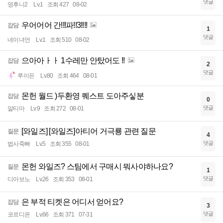
댓글
영후니2
Lv.1
조회 427
08-02
우어어어 간!!!파!!3!!!!
잡담
1
댓글
네이녀언
Lv.1
조회 510
08-02
으아아ㅏㅏ 1수레만 안탔어도 !!
잡담
2
댓글
루이든
Lv.80
조회 464
08-01
몬헌 월드 )두환영 퀘스트 도아주싷분
잡담
0
댓글
알티마
Lv.9
조회 272
08-01
[와일즈] [와일즈]아티어 거극룡 관련 질문
질문
4
댓글
법사죽빠
Lv.5
조회 355
08-01
몬헌 와일즈? 스팀에서 구매시 뭐사야하나요?
질문
1
댓글
디아보노
Lv.26
조회 353
08-01
은 부적 티켓은 어디서 얻어요?
잡담
3
댓글
코르디온
Lv.66
조회 371
07-31