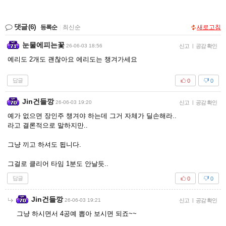
댓글
(6)
등록순
|
최신순
새로고침
눈물에피는꽃
26-06-03 18:56
신고
|
공감 확인
예리도 2개도 괜찮아요 에리도는 챙겨가세요
답글
0
0
Jin건들깡
26-06-03 19:20
신고
|
공감 확인
예가 없으면 장인주 챙겨야 하는데 그거 자체가 딜손해라..
라고 결론적으로 말하지만..
그냥 끼고 하셔도 됩니다.
그걸로 클리어 타임 1분도 안날듯..
답글
0
0
Jin건들깡
26-06-03 19:21
신고
|
공감 확인
그냥 하시면서 4공예 뽑아 보시면 되죠~~