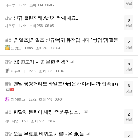
댓글
레우루
Lv.44
조회 339
08-05
신규 챌린지퀘 A받기 빡세네요..
잡담
0
댓글
레우루
Lv.44
조회 256
08-05
[와일즈] 와일즈 신규/복귀 유저입니다 / 쌍검 템 질문
질문
2
댓글
산방산
Lv.85
조회 301
08-04
펌) 면도기 사면 몬헌 키캡?
잡담
8
댓글
제뉴어리
Lv.92
조회 563
08-04
맨날 찡찡거려도 와일즈 G급은 해야하니까 접속 jpg
잡담
6
댓글
라이로스
Lv.72
조회 448
08-04
한달차 몬린이 세팅 좀 봐주십쇼..!!
질문
2
댓글
네이녀언
Lv.1
조회 287
08-04
오늘 무료로 바꿔고 새로나온 dlc들
잡담
7