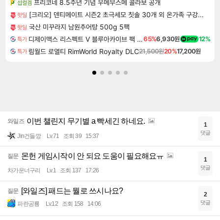
프리코네 8.5주년 기념 우메무스메 콜라보 공개
섭컬겜
[크리오] 덴티메이트 시즌2 초극세모 칫솔 30개 외 온가족 구강케어 모음전
핫딜
국산 미꾸라지 남원추어탕 500g 5팩
핫딜
디제이맥스 리스펙트 V 블루아카이브 팩 DJMAX RESPECT V Blue Archive Pack DLC
65%
6,930원
12%
특가
림월드 로열티 RimWorld Royalty DLC
21,500원
20%
17,200원
특가
이번 챌린지 무기별 a 빡세긴 하네요.
와일즈
1
댓글
Jin건들깡
Lv.71
조회 39
15:37
몬헌 게임시작이 안 되요 도움이 필요해요ㅠ
질문
1
댓글
차가운너구리
Lv.1
조회 137
17:26
[와일즈] 패드는 뭘로 쓰시나요?
질문
2
댓글
파란공룡
Lv.12
조회 158
14:06