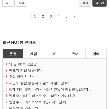
최근
다음
검색
글쓰기
1
2
3
4
5
최근 HOT한 콘텐츠
몬헌
게임
IT
유머
연예
1
와 공3호석 떴슴당
2
면도기 키캡 왔습니다
3
호석 컨텐츠 -완-
4
지인도 할깸 없는지 와일즈 세일이면 txt
5
접대 패턴 많이 나와서 쉬는시간없이 빡딜한것같은데..
6
딴겜후기)나도 비스트 오브 리인카네이션 후기
7
딴겜후기] 비스트오브리인카네이션 하...
8
움직일 수 없습니다