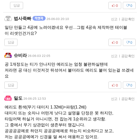
답글
0
0
법사죽빠
26-06-03 20:10
신고
|
공감 확인
일단 만들고 4공예 노려야겠네요 우선...그럼 4공속 제작하면 테이블
이 리셋인건가요?
답글
0
0
슈비라
26-06-03 22:05
신고
|
공감 확인
공 1개정도는 티가 안나지만 예리도는 엄청 불편하실텐데
저라면 공 대신 이것저것 뒤섞여서 붙더라도 예리도 붙어 있는걸 쓰겠네
요
답글
0
0
밀도
26-06-25 12:53
신고
|
공감 확인
예리도 흰색(무기 대미지 1.32배)>파랑(1.2배)
대미지 뜨는 숫자나 어떤게 낫다고 설명을 단정은 못 하지만,
타임어택 하실거 아니시면, 전 잡는게 1순위라고 생각함.
그 중에서 무기 상관없이 생존부터 챙깁니다.
공공공공예로 하던지 공공공예예로 하는지 비슷하다고 보고,
저는 공공공예예가 신경을 덜 써서 애용하고 있어요.