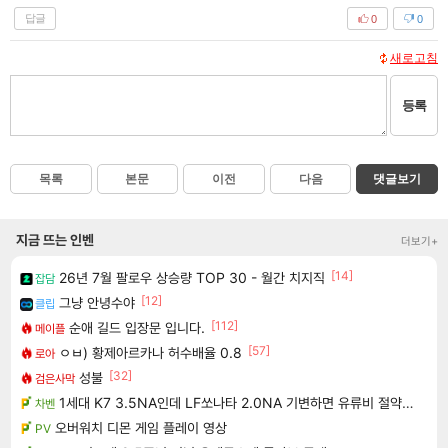
답글
0
0
새로고침
등록
목록
본문
이전
다음
댓글보기
지금 뜨는 인벤
더보기+
[14]
26년 7월 팔로우 상승량 TOP 30 - 월간 치지직
잡담
[12]
그냥 안녕수야
클립
[112]
순애 길드 입장문 입니다.
메이플
[57]
ㅇㅂ) 황제아르카나 허수배율 0.8
로아
[32]
성불
검은사막
1세대 K7 3.5NA인데 LF쏘나타 2.0NA 기변하면 유류비 절약이 얼마나 될까요..?
차벤
오버워치 디몬 게임 플레이 영상
PV