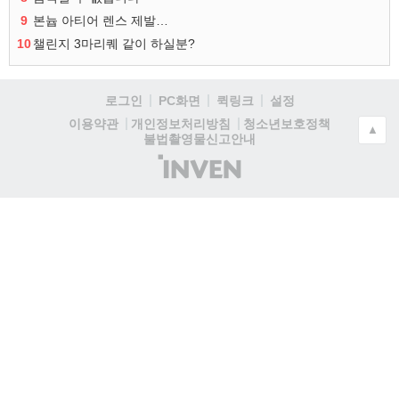
9
본늅 아티어 렌스 제발…
10
챌린지 3마리퀘 같이 하실분?
로그인
PC화면
퀵링크
설정
청소년보호정책
이용약관
개인정보처리방침
▲
불법촬영물신고안내
(주)
인
벤