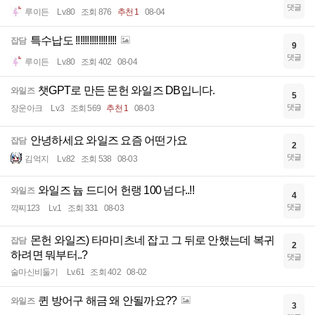
댓글
루이든
Lv.80
조회 876
추천 1
08-04
특수납도 !!!!!!!!!!!!!!!!!!
잡담
9
댓글
루이든
Lv.80
조회 402
08-04
챗GPT로 만든 몬헌 와일즈 DB입니다.
와일즈
5
댓글
장운아크
Lv.3
조회 569
추천 1
08-03
안녕하세요 와일즈 요즘 어떤가요
잡담
2
댓글
김억지
Lv.82
조회 538
08-03
와일즈 늅 드디어 헌랭 100 넘다..!!
와일즈
4
댓글
깍찌123
Lv.1
조회 331
08-03
몬헌 와일즈) 타마미츠네 잡고 그 뒤로 안했는데 복귀
잡담
2
하려면 뭐부터..?
댓글
술마신비둘기
Lv.61
조회 402
08-02
퀸 방어구 해금 왜 안될까요??
와일즈
3