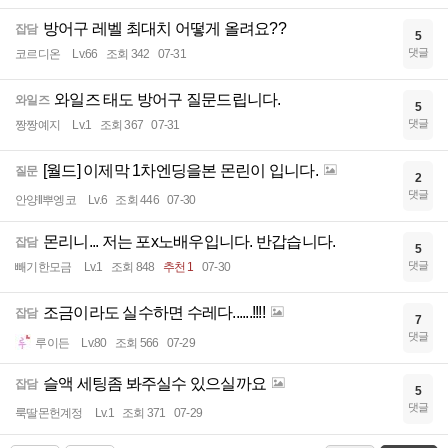
방어구 레벨 최대치 어떻게 올려요??
잡담
5
댓글
코르디온
Lv.66
조회 342
07-31
와일즈 태도 방어구 질문드립니다.
와일즈
5
댓글
짱짱예지
Lv.1
조회 367
07-31
[월드] 이제막 1차엔딩을본 몬린이 입니다.
질문
2
댓글
안양ll뿌엥코
Lv.6
조회 446
07-30
몬리니... 저는 포x노배우입니다. 반갑습니다.
잡담
5
댓글
빼기한모금
Lv.1
조회 848
추천 1
07-30
조금이라도 실수하면 수레다......!!!!
잡담
7
댓글
루이든
Lv.80
조회 566
07-29
슬액 세팅좀 봐주실수 있으실까요
잡담
5
댓글
룩딸몬헌계정
Lv.1
조회 371
07-29