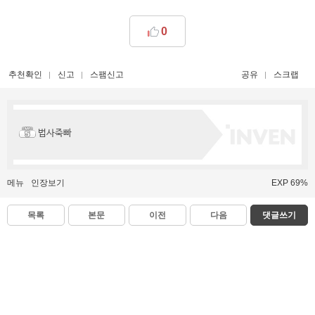
0
추천확인
신고
스팸신고
공유
스크랩
법사죽빠
메뉴
인장보기
EXP 69%
목록
본문
이전
다음
댓글쓰기