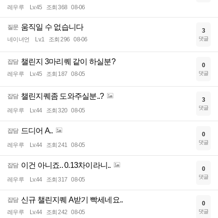
레우루
Lv.45
조회 368
08-06
움직일 수 없습니다
질문
3
댓글
네이녀언
Lv.1
조회 296
08-06
챌린지 3마리퀘 같이 하실분?
잡담
0
댓글
레우루
Lv.45
조회 187
08-05
챌린지퀘좀 도와주실분..?
잡담
3
댓글
레우루
Lv.44
조회 320
08-05
드디어 A..
잡담
0
댓글
레우루
Lv.44
조회 241
08-05
이건 아니죠.. 0.13차이라니..
잡담
0
댓글
레우루
Lv.44
조회 317
08-05
신규 챌린지퀘 A받기 빡세네요..
잡담
0
댓글
레우루
Lv.44
조회 242
08-05