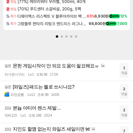
[77%] 에브리워터 무라벨, 500ml, 40개
핫딜
[70%] 푸드센터 소갈비살, 200g, 5팩
핫딜
디제이맥스 리스펙트 V 블루아카이브 팩 DJMAX RESPECT V Blue Archive Pack DLC
65%
6,930원
12%
특가
그랑블루 판타지 리링크 엔드리스 라그나로크 Granblue Fantasy Relink Endless Ragnarok
66,800원
7,000
특가
몬헌 게임시작이 안 되요 도움이 필요해요ㅠ
질문
1
댓글
차가운너구리
Lv.1
조회 68
17:26
[와일즈] 패드는 뭘로 쓰시나요?
질문
2
댓글
파란공룡
Lv.12
조회 98
14:06
본늅 아티어 렌스 제발…
잡담
2
댓글
깍찌123
Lv.1
조회 189
23:24
지인도 할깸 없는지 와일즈 세일이면 txt
잡담
7