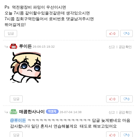
Ps 역전왕장비 파밍이 우선이시면
오늘 7시쯤 같이할수있을것같은데 생각있으시면
7시쯤 집회구역만들어서 로비번호 댓글남겨주시면
뛰어갈게요!
답글
0
0
루이든
26-06-15 19:32
신고
|
공감 확인
답글
0
0
매콤한사나이
26-07-04 14:38
신고
|
공감 확인
@루이든
ㅋㅋㅋㅋㅋㅋㅋㅋㅋㅋㅋㅋㅋㅋㅋㅋ 답글 늦게봤네요 마음
감사합니다 일단 혼자서 연습해볼게요 태도로 해보고있어요
답글
0
0