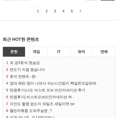
1
2
3
4
5
최근 HOT한 콘텐츠
몬헌
게임
IT
유머
연예
1
와 공3호석 떴슴당
2
면도기 키캡 왔습니다
3
호석 컨텐츠 -완-
4
접대 패턴 많이 나와서 쉬는시간없이 빡딜한것같은데..
5
딴겜후기)나도 비스트 오브 리인카네이션 후기
6
딴겜후기] 비스트오브리인카네이션 하...
7
지인도 할깸 없는지 와일즈 세일이면 txt
8
챌린지퀘좀 도와주실분..?
9
이건 아니죠.. 0.13차이라니..