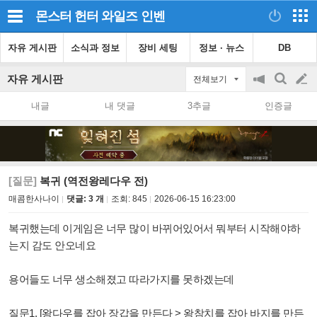
몬스터 헌터 와일즈
인벤
자유 게시판
소식과 정보
장비 세팅
정보 · 뉴스
DB
자유 게시판
전체보기
공
검
글
지
색
내글
내 댓글
3추글
인증글
on/off
쓰
기
[질문]
복귀 (역전왕레다우 전)
매콤한사나이
댓글: 3 개
조회:
845
2026-06-15 16:23:00
복귀했는데 이게임은 너무 많이 바뀌어있어서 뭐부터 시작해야하
는지 감도 안오네요
용어들도 너무 생소해졌고 따라가지를 못하겠는데
질문1. [왕다우를 잡아 장갑을 만든다 > 왕참치를 잡아 바지를 만든