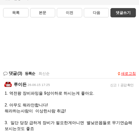
목록
본문
이전
다음
댓글쓰기
댓글
(3)
등록순
|
최신순
새로고침
루이든
26-06-15 17:25
신고
|
공감 확인
1. 역전왕 장비파밍을 9성이하로 하시는게 좋아요.
2. 아무도 뭐라안합니다!
뭐라하는사람이 이상한사람 취급!
3. 일단 당장 급하게 장비가 필요한게아니면 별낮은몹들로 무기연습해
보시는것도 좋죠