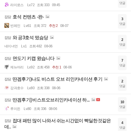
댓글
라이로스
Lv.72
조회 333
09:45
호석 컨텐츠 -완-
잡담
3
댓글
빈레인
Lv.61
조회 372
추천 2
08-07
와 공3호석 떴슴당
잡담
2
댓글
네이녀언
Lv.1
조회 482
08-06
면도기 키캡 왔습니다
잡담
7
댓글
제뉴어리
Lv.92
조회 458
추천 1
08-06
딴겜후기)나도 비스트 오브 리인카네이션 후기
잡담
2
댓글
강과호수
Lv.80
조회 338
08-06
딴겜후기] 비스트오브리인카네이션 하...
잡담
10
댓글
루이든
Lv.80
조회 336
08-06
접대 패턴 많이 나와서 쉬는시간없이 빡딜한것같은
잡담
4
데..
댓글