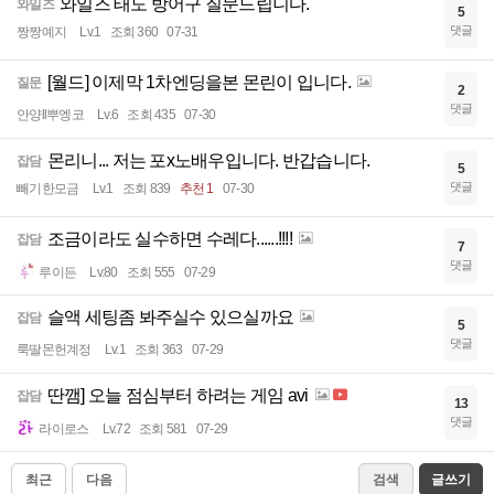
와일즈 태도 방어구 질문드립니다.
와일즈
5
댓글
짱짱예지
Lv.1
조회 360
07-31
[월드] 이제막 1차엔딩을본 몬린이 입니다.
질문
2
댓글
안양ll뿌엥코
Lv.6
조회 435
07-30
몬리니... 저는 포x노배우입니다. 반갑습니다.
잡담
5
댓글
빼기한모금
Lv.1
조회 839
추천 1
07-30
조금이라도 실수하면 수레다......!!!!
잡담
7
댓글
루이든
Lv.80
조회 555
07-29
슬액 세팅좀 봐주실수 있으실까요
잡담
5
댓글
룩딸몬헌계정
Lv.1
조회 363
07-29
딴깸] 오늘 점심부터 하려는 게임 avi
잡담
13
댓글
라이로스
Lv.72
조회 581
07-29
최근
다음
검색
글쓰기