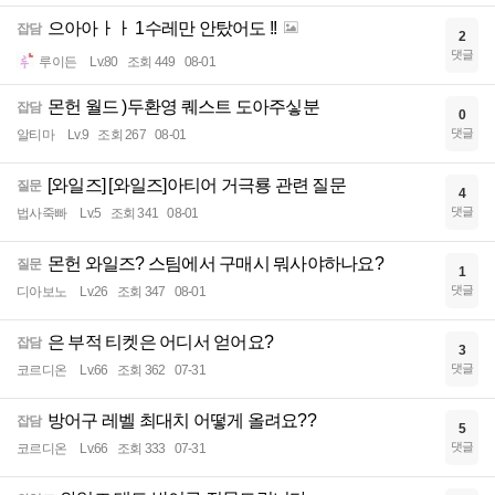
으아아ㅏㅏ 1수레만 안탔어도 !!
잡담
2
댓글
루이든
Lv.80
조회 449
08-01
몬헌 월드 )두환영 퀘스트 도아주싷분
잡담
0
댓글
알티마
Lv.9
조회 267
08-01
[와일즈] [와일즈]아티어 거극룡 관련 질문
질문
4
댓글
법사죽빠
Lv.5
조회 341
08-01
몬헌 와일즈? 스팀에서 구매시 뭐사야하나요?
질문
1
댓글
디아보노
Lv.26
조회 347
08-01
은 부적 티켓은 어디서 얻어요?
잡담
3
댓글
코르디온
Lv.66
조회 362
07-31
방어구 레벨 최대치 어떻게 올려요??
잡담
5
댓글
코르디온
Lv.66
조회 333
07-31