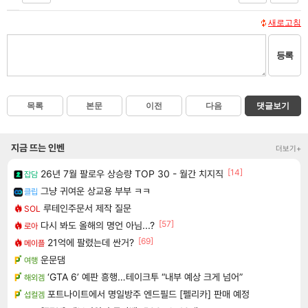
새로고침
등록
목록
본문
이전
다음
댓글보기
지금 뜨는 인벤
더보기+
[14]
26년 7월 팔로우 상승량 TOP 30 - 월간 치지직
잡담
그냥 귀여운 상교용 부부 ㅋㅋ
클립
루테인주문서 제작 질문
SOL
[57]
다시 봐도 올해의 명언 아님...?
로아
[69]
21억에 팔렸는데 싼거?
메이플
운문댐
여행
‘GTA 6’ 예판 흥행…테이크투 “내부 예상 크게 넘어”
해외겜
포트나이트에서 명일방주 엔드필드 [펠리카] 판매 예정
섭컬겜