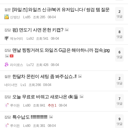
[와일즈] 와일즈 신규/복귀 유저입니다 / 쌍검 템 질문
질문
2
댓글
산방산
Lv.85
조회 285
08-04
펌) 면도기 사면 몬헌 키캡?
잡담
8
댓글
제뉴어리
Lv.92
조회 541
08-04
맨날 찡찡거려도 와일즈 G급은 해야하니까 접속 jpg
잡담
6
댓글
라이로스
Lv.72
조회 426
08-04
한달차 몬린이 세팅 좀 봐주십쇼..!!
질문
2
댓글
네이녀언
Lv.1
조회 266
08-04
오늘 무료로 바꿔고 새로나온 dlc들
잡담
7
댓글
루이든
Lv.80
조회 841
추천 1
08-04
특수납도 !!!!!!!!!!!!!!!!!!
잡담
9
댓글
루이든
Lv.80
조회 381
08-04