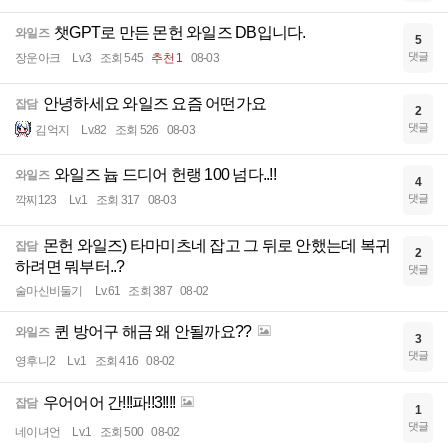
챗GPT로 만든 몬헌 와일즈 DB입니다.
와일즈
5
댓글
장운아크
Lv.3
조회 545
추천 1
08-03
안녕하세요 와일즈 요즘 어떤가요
잡담
2
댓글
김억지
Lv.82
조회 526
08-03
와일즈 늅 드디어 헌랭 100 넘다..!!
와일즈
4
댓글
깍찌123
Lv.1
조회 317
08-03
몬헌 와일즈) 타마미츠네 잡고 그 뒤로 안했는데 복귀
잡담
2
하려면 뭐부터..?
댓글
술마신비둘기
Lv.61
조회 387
08-02
퀸 방어구 해금 왜 안될까요??
와일즈
3
댓글
영후니2
Lv.1
조회 416
08-02
우어어어 간!!!파!!3!!!!
잡담
1
댓글
네이녀언
Lv.1
조회 500
08-02