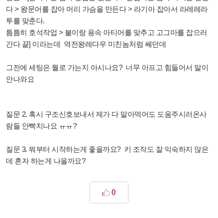
다 > 왕문어를 잡아 머리 가슴을 만든다 > 라기아 잡아서 라레레라
투를 맞춘다.
틈틈히 호석작업 > 불이랑 용속 아티어를 맞추고 고그마를 잡으러
간다 끝] 이라는데 역전왕레다우 미친놈처럼 쎄던데
그전에 세팅은 뭘로 가는지 아시나요? 너무 아프고 힘들어서 말이
안나와요
질문 2. 혹시 구조신호보내서 제가 다 말아먹어도 도움주시러온사
람들 안빡치나요 ㅠㅠ?
질문 3. 뭐부터 시작하는게 좋을까요? 키 조작도 잘 익숙하지 않은
데 혼자 하는게 나을까요?
0