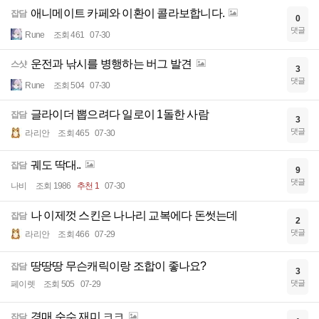
애니메이트 카페와 이환이 콜라보합니다.
잡담
0
댓글
Rune
조회 461
07-30
운전과 낚시를 병행하는 버그 발견
스샷
3
댓글
Rune
조회 504
07-30
글라이더 뽑으려다 일로이 1돌한 사람
잡담
3
댓글
라리안
조회 465
07-30
궤도 딱대..
잡담
9
댓글
나비
조회 1986
추천 1
07-30
나 이제껏 스킨은 나나리 교복에다 돈썻는데
잡담
2
댓글
라리안
조회 466
07-29
땅땅땅 무슨캐릭이랑 조합이 좋나요?
잡담
3
댓글
페이렛
조회 505
07-29
경매 순수 재미 ㅋㅋ
잡담