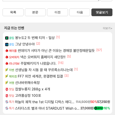
목록
본문
이전
다음
댓글보기
지금 뜨는 인벤
더보기+
[1]
봉누도2 두 번째 티저 - 일상
클립
[2]
그냥 안녕수야
클립
[57]
썬데이가 샤타가 아닌 큰 이유는 경매장 불안정때문일듯
메이플
[5]
넥슨 오버워치 홈페이지 새단장!!
오버워치
[15]
주말패키지가 나왔읍니다.
리니지M
[1]
선생님들 차 시동 끌 때 꾸르륵소리나는데
차벤
[3]
FF7 외전 세계관, 완결편에 집결
해외겜
선녀바위해수욕장
여행
찹쌀누룽지 288g x 4개
핫딜
고려홍삼정 100포
핫딜
하늘의 궤적 the 1st 디지털 디럭스 에디션 Sora no Kiseki the 1st Digital Deluxe Edition
114,500원
50%
57,250원
특가
스타더스트 별과 마녀 STARDUST Wish of Witch
27,000원
10%
특가