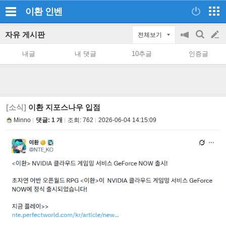
이환
인벤
자유 게시판
전체보기
공
검
글
지
색
내글
내 댓글
10추글
인증글
on/off
쓰
기
[소식]
이환 지포스나우 입점
Minno
댓글: 1 개
조회:
762
2026-06-04 14:15:09