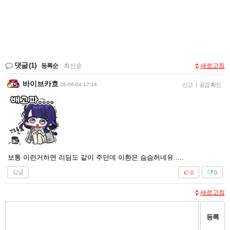
댓글
(1)
등록순
|
최신순
새로고침
바이브카흐
26-06-04 17:14
신고
|
공감 확인
보통 이런거하면 리딤도 같이 주던데 이환은 슴슴허네유.....
답글
0
0
새로고침
등록