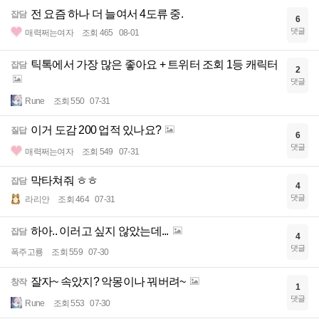
전 요즘 하나 더 늘여서 4도류 중.
잡담
6
댓글
매력쩌는여자
조회 465
08-01
틱톡에서 가장 많은 좋아요 + 트위터 조회 1등 캐릭터
잡담
2
댓글
Rune
조회 550
07-31
이거 도감 200 업적 있나요?
질답
6
댓글
매력쩌는여자
조회 549
07-31
막타쳐줘 ㅎㅎ
잡담
4
댓글
라리안
조회 464
07-31
하아.. 이러고 싶지 않았는데...
잡담
4
댓글
폭주고룡
조회 559
07-30
잘자~ 속았지? 악몽이나 꿔버려~
창작
1
댓글
Rune
조회 553
07-30