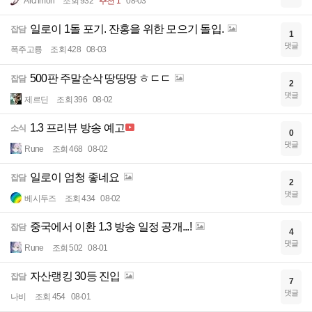
Archmon
조회 932
추천 1
08-03
일로이 1돌 포기. 잔홍을 위한 모으기 돌입.
잡담
1
댓글
폭주고룡
조회 428
08-03
500판 주말순삭 땅땅땅 ㅎㄷㄷ
잡담
2
댓글
제르딘
조회 396
08-02
1.3 프리뷰 방송 예고
소식
0
댓글
Rune
조회 468
08-02
일로이 엄청 좋네요
잡담
2
댓글
베시두즈
조회 434
08-02
중국에서 이환 1.3 방송 일정 공개...!
잡담
4
댓글
Rune
조회 502
08-01
자산랭킹 30등 진입
잡담
7
댓글
나비
조회 454
08-01