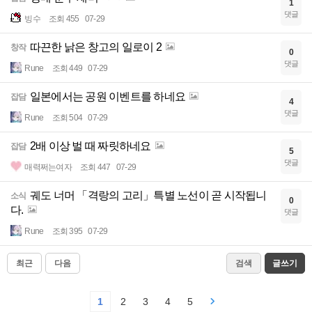
1
댓글
빙수
조회 455
07-29
따끈한 낡은 창고의 일로이 2
창작
0
댓글
Rune
조회 449
07-29
일본에서는 공원 이벤트를 하네요
잡담
4
댓글
Rune
조회 504
07-29
2배 이상 벌 때 짜릿하네요
잡담
5
댓글
매력쩌는여자
조회 447
07-29
궤도 너머 「격랑의 고리」특별 노선이 곧 시작됩니
소식
0
다.
댓글
Rune
조회 395
07-29
최근
다음
검색
글쓰기
1
2
3
4
5