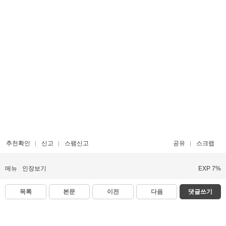
추천확인
신고
스팸신고
공유
스크랩
메뉴
인장보기
EXP 7%
목록
본문
이전
다음
댓글쓰기