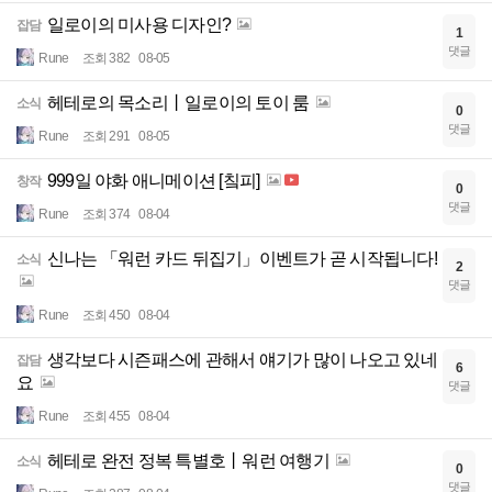
일로이의 미사용 디자인?
잡담
1
댓글
Rune
조회 382
08-05
헤테로의 목소리丨일로이의 토이 룸
소식
0
댓글
Rune
조회 291
08-05
999일 야화 애니메이션 [칰피]
창작
0
댓글
Rune
조회 374
08-04
신나는 「워런 카드 뒤집기」이벤트가 곧 시작됩니다!
소식
2
댓글
Rune
조회 450
08-04
생각보다 시즌패스에 관해서 얘기가 많이 나오고 있네
잡담
6
요
댓글
Rune
조회 455
08-04
헤테로 완전 정복 특별호丨워런 여행기
소식
0
댓글