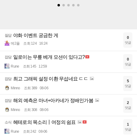
야화 이벤트 궁금한 게
질답
0
댓글
메2플
조회 124
16:24
일로이는 무릎 베개 모션이 있다고?
잡담
0
댓글
Rune
조회 145
12:59
최고 그래픽 설정 이환 무섭네요 ㄷㄷ
잡담
5
댓글
Minno
조회 389
08-06
해외 예측은 마녀+아카네가 정배인가봄
잡담
2
댓글
Minno
조회 308
08-06
헤테로의 목소리丨여정의 쉼표
소식
1
댓글
Rune
조회 242
08-06