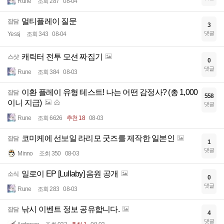
Rune
조회 287
08-04
멀티플레이 질문
잡담
3
댓글
Yessj
조회 343
08-04
캐릭터 전투 모션 짜집기
스샷
0
댓글
Rune
조회 384
08-03
이환 플레이 유형 테스트! 나는 어떤 감정사? (총 1,000
잡담
558
이니 지급)
댓글
Rune
조회 6626
추천 18
08-03
코미케에 선보일 라리모 굿즈를 제작한 일본인
잡담
1
댓글
Minno
조회 350
08-03
일로이 EP [Lullaby] 음원 공개
소식
0
댓글
Rune
조회 283
08-03
낚시 이벤트 정보 공유합니다.
잡담
4
댓글