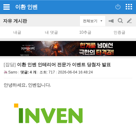
이환
인벤
자유 게시판
전체보기
공
검
글
지
색
내글
내 댓글
10추글
인증글
on/off
쓰
기
[잡담]
이환 인벤 인테리어 전문가 이벤트 당첨자 발표
Sarro
댓글: 4 개
조회:
717
2026-06-04 16:48:24
안녕하세요, 인벤입니다.