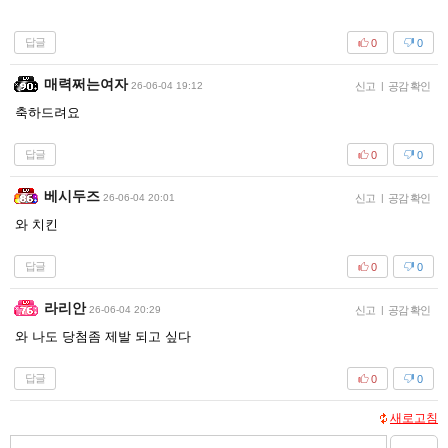
답글
0
0
매력쩌는여자
26-06-04 19:12
신고
|
공감 확인
축하드려요
답글
0
0
베시두즈
26-06-04 20:01
신고
|
공감 확인
와 치킨
답글
0
0
라리안
26-06-04 20:29
신고
|
공감 확인
와 나도 당첨좀 제발 되고 싶다
답글
0
0
새로고침