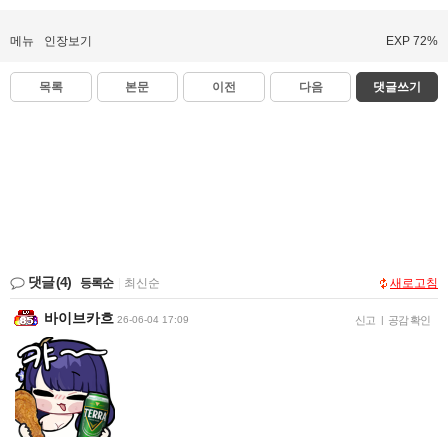
메뉴
인장보기
EXP 72%
목록
본문
이전
다음
댓글쓰기
댓글
(4)
등록순
|
최신순
새로고침
바이브카흐
26-06-04 17:09
신고
|
공감 확인