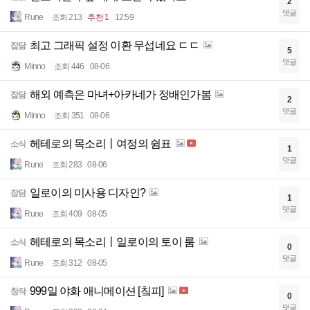
2
댓글
Rune
조회 213
추천 1
12:59
최고 그래픽 설정 이환 무섭네요 ㄷㄷ
잡담
5
댓글
Minno
조회 446
08-06
해외 예측은 마녀+아카네가 정배인가봄
잡담
2
댓글
Minno
조회 351
08-06
헤테로의 목소리丨여정의 쉼표
소식
1
댓글
Rune
조회 283
08-06
일로이의 미사용 디자인?
잡담
1
댓글
Rune
조회 409
08-05
헤테로의 목소리丨일로이의 토이 룸
소식
0
댓글
Rune
조회 312
08-05
999일 야화 애니메이션 [칰피]
창작
0
댓글