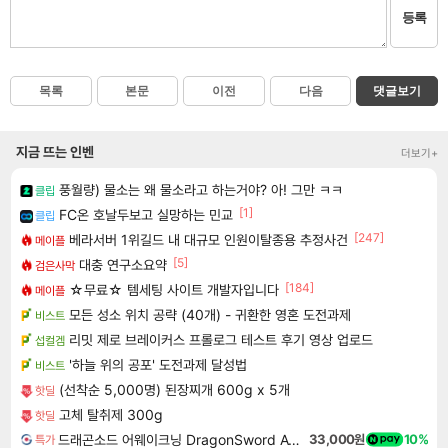
등록
목록
본문
이전
다음
댓글보기
지금 뜨는 인벤
더보기+
풍월량) 물소는 왜 물소라고 하는거야? 아! 그만 ㅋㅋ
클립
[1]
FC온 호날두보고 실망하는 민교
클립
[247]
베라서버 1위길드 내 대규모 인원이탈종용 추정사건
메이플
[5]
대충 연구소요약
검은사막
[184]
☆무료☆ 템세팅 사이트 개발자입니다
메이플
모든 성소 위치 공략 (40개) - 귀환한 영혼 도전과제
비스트
리밋 제로 브레이커스 프롤로그 테스트 후기 영상 업로드
섭컬겜
'하늘 위의 공포' 도전과제 달성법
비스트
(선착순 5,000명) 된장찌개 600g x 5개
핫딜
고체 탈취제 300g
핫딜
드래곤소드 어웨이크닝 DragonSword Awakening
33,000원
10%
특가