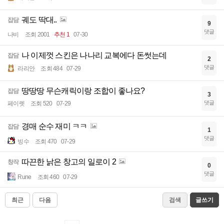
궤도 딱대..
잡담
9
댓글
나비
조회 2001
추천 1
07-30
나 이제껏 스킨은 나나리 교복에다 돈썻는데
잡담
2
댓글
라리안
조회 484
07-29
땅땅땅 무슨캐릭이랑 조합이 좋나요?
잡담
3
댓글
페이렛
조회 520
07-29
경매 순수 재미 ㅋㅋ
잡담
1
댓글
빙수
조회 470
07-29
따끈한 낡은 창고의 일로이 2
창작
0
댓글
Rune
조회 460
07-29
최근
다음
검색
글쓰기