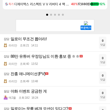
디제이맥스 리스펙트 V V 리버티 4 팩 DJMAX RESPECT V V Liberty 4 Pack DLC
40%
17,880원
12%
특가
일로이 무조건 뽑아라!
잡담
0
댓글
라리안
조회 21
14:11
88만 유튜버 우정잉님도 이환 홍보 중 ㅎㅎ
잡담
0
댓글
라리안
조회 40
13:52
잔홍 애니메이션 [PV]
잡담
0
댓글
라리안
조회 49
13:48
야화 이벤트 궁금한 게
질답
0
댓글
메2플
조회 182
16:24
일로이는 무릎 베개 모션이 있다고?
잡담