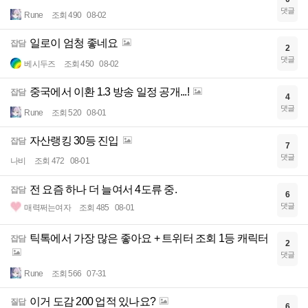
댓글
Rune
조회 490
08-02
일로이 엄청 좋네요
잡담
2
댓글
베시두즈
조회 450
08-02
중국에서 이환 1.3 방송 일정 공개...!
잡담
4
댓글
Rune
조회 520
08-01
자산랭킹 30등 진입
잡담
7
댓글
나비
조회 472
08-01
전 요즘 하나 더 늘여서 4도류 중.
잡담
6
댓글
매력쩌는여자
조회 485
08-01
틱톡에서 가장 많은 좋아요 + 트위터 조회 1등 캐릭터
잡담
2
댓글
Rune
조회 566
07-31
이거 도감 200 업적 있나요?
질답
6