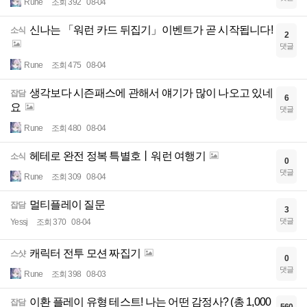
Rune
조회 392
08-04
신나는 「워런 카드 뒤집기」이벤트가 곧 시작됩니다!
소식
2
댓글
Rune
조회 475
08-04
생각보다 시즌패스에 관해서 얘기가 많이 나오고 있네
잡담
6
요
댓글
Rune
조회 480
08-04
헤테로 완전 정복 특별호丨워런 여행기
소식
0
댓글
Rune
조회 309
08-04
멀티플레이 질문
잡담
3
댓글
Yessj
조회 370
08-04
캐릭터 전투 모션 짜집기
스샷
0
댓글
Rune
조회 398
08-03
이환 플레이 유형 테스트! 나는 어떤 감정사? (총 1,000
잡담