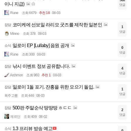
560
이니 지급)
댓글
Rune
조회 6679
추천 18
08-03
코미케에 선보일 라리모 굿즈를 제작한 일본인
잡담
1
댓글
Minno
조회 378
08-03
일로이 EP [Lullaby] 음원 공개
소식
0
댓글
Rune
조회 300
08-03
낚시 이벤트 정보 공유합니다.
잡담
4
댓글
Archmon
조회 960
추천 1
08-03
일로이 1돌 포기. 잔홍을 위한 모으기 돌입.
잡담
1
댓글
폭주고룡
조회 446
08-03
500판 주말순삭 땅땅땅 ㅎㄷㄷ
잡담
2
댓글
제르딘
조회 409
08-02
1.3 프리뷰 방송 예고
소식
0