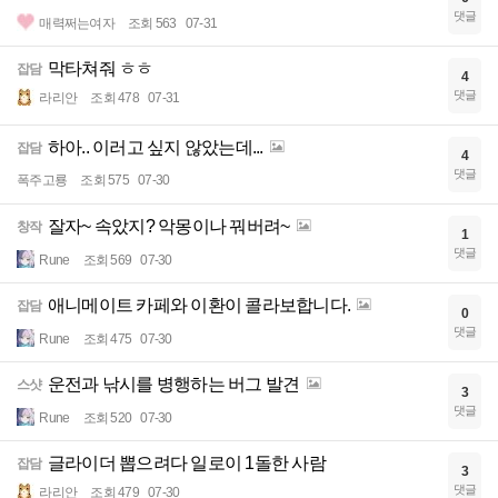
댓글
매력쩌는여자
조회 563
07-31
막타쳐줘 ㅎㅎ
잡담
4
댓글
라리안
조회 478
07-31
하아.. 이러고 싶지 않았는데...
잡담
4
댓글
폭주고룡
조회 575
07-30
잘자~ 속았지? 악몽이나 꿔버려~
창작
1
댓글
Rune
조회 569
07-30
애니메이트 카페와 이환이 콜라보합니다.
잡담
0
댓글
Rune
조회 475
07-30
운전과 낚시를 병행하는 버그 발견
스샷
3
댓글
Rune
조회 520
07-30
글라이더 뽑으려다 일로이 1돌한 사람
잡담
3
댓글
라리안
조회 479
07-30