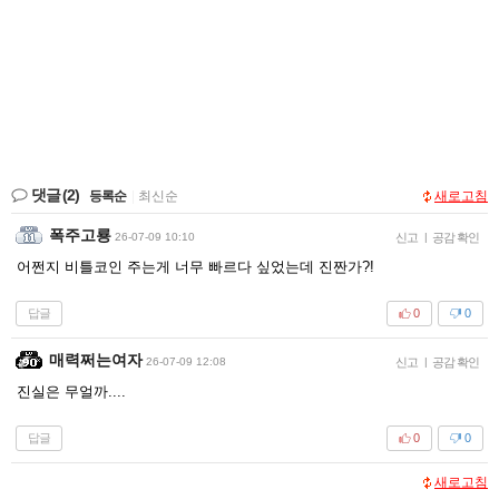
댓글
(2)
등록순
|
최신순
새로고침
폭주고룡
26-07-09 10:10
신고
|
공감 확인
어쩐지 비틀코인 주는게 너무 빠르다 싶었는데 진짠가?!
답글
0
0
매력쩌는여자
26-07-09 12:08
신고
|
공감 확인
진실은 무얼까....
답글
0
0
새로고침