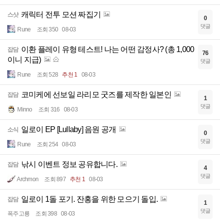
캐릭터 전투 모션 짜집기
스샷
0
댓글
Rune
조회 350
08-03
이환 플레이 유형 테스트! 나는 어떤 감정사? (총 1,000
잡담
76
이니 지급)
댓글
Rune
조회 528
추천 1
08-03
코미케에 선보일 라리모 굿즈를 제작한 일본인
잡담
1
댓글
Minno
조회 316
08-03
일로이 EP [Lullaby] 음원 공개
소식
0
댓글
Rune
조회 254
08-03
낚시 이벤트 정보 공유합니다.
잡담
4
댓글
Archmon
조회 897
추천 1
08-03
일로이 1돌 포기. 잔홍을 위한 모으기 돌입.
잡담
1
댓글
폭주고룡
조회 398
08-03