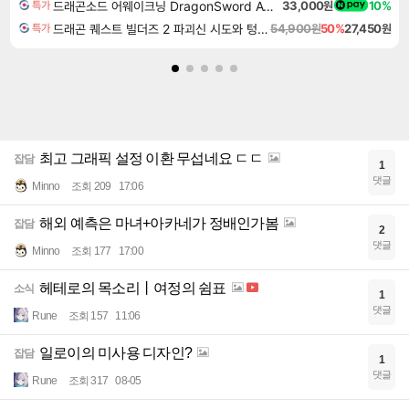
드래곤소드 어웨이크닝 DragonSword Awakening
33,000원
10%
특가
드래곤 퀘스트 빌더즈 2 파괴신 시도와 텅 빈 섬 Dragon Quest Builders 2
54,900원
50%
27,450원
특가
최고 그래픽 설정 이환 무섭네요 ㄷㄷ
잡담
1
댓글
Minno
조회 209
17:06
해외 예측은 마녀+아카네가 정배인가봄
잡담
2
댓글
Minno
조회 177
17:00
헤테로의 목소리丨여정의 쉼표
소식
1
댓글
Rune
조회 157
11:06
일로이의 미사용 디자인?
잡담
1
댓글
Rune
조회 317
08-05