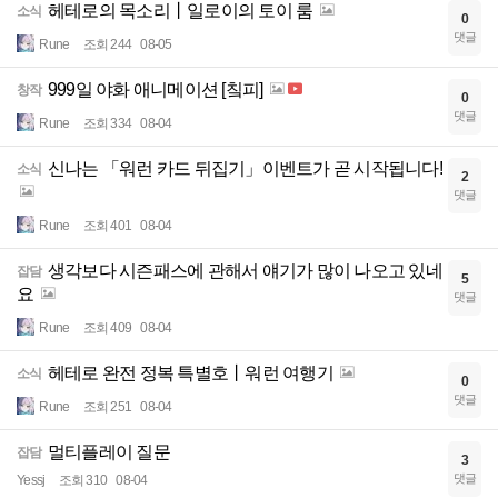
헤테로의 목소리丨일로이의 토이 룸
소식
0
댓글
Rune
조회 244
08-05
999일 야화 애니메이션 [칰피]
창작
0
댓글
Rune
조회 334
08-04
신나는 「워런 카드 뒤집기」이벤트가 곧 시작됩니다!
소식
2
댓글
Rune
조회 401
08-04
생각보다 시즌패스에 관해서 얘기가 많이 나오고 있네
잡담
5
요
댓글
Rune
조회 409
08-04
헤테로 완전 정복 특별호丨워런 여행기
소식
0
댓글
Rune
조회 251
08-04
멀티플레이 질문
잡담
3
댓글
Yessj
조회 310
08-04