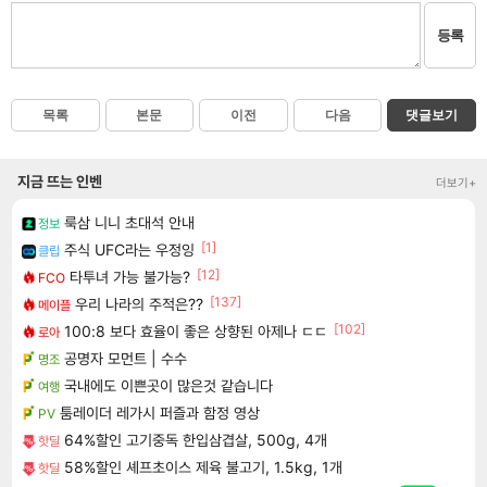
등록
목록
본문
이전
다음
댓글보기
지금 뜨는 인벤
더보기+
룩삼 니니 초대석 안내
정보
[1]
주식 UFC라는 우정잉
클립
[12]
타투녀 가능 불가능?
FCO
[137]
우리 나라의 주적은??
메이플
[102]
100:8 보다 효율이 좋은 상향된 아제나 ㄷㄷ
로아
공명자 모먼트 | 수수
명조
국내에도 이쁜곳이 많은것 같습니다
여행
툼레이더 레가시 퍼즐과 함정 영상
PV
64%할인 고기중독 한입삼겹살, 500g, 4개
핫딜
58%할인 셰프초이스 제육 불고기, 1.5kg, 1개
핫딜