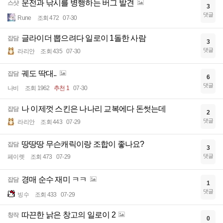
운전과 낚시를 병행하는 버그 발견
스샷
3
댓글
Rune
조회 472
07-30
글라이더 뽑으려다 일로이 1돌한 사람
잡담
3
댓글
라리안
조회 435
07-30
궤도 딱대..
잡담
6
댓글
나비
조회 1962
추천 1
07-30
나 이제껏 스킨은 나나리 교복에다 돈썻는데
잡담
2
댓글
라리안
조회 443
07-29
땅땅땅 무슨캐릭이랑 조합이 좋나요?
잡담
3
댓글
페이렛
조회 473
07-29
경매 순수 재미 ㅋㅋ
잡담
1
댓글
빙수
조회 433
07-29
따끈한 낡은 창고의 일로이 2
창작
0