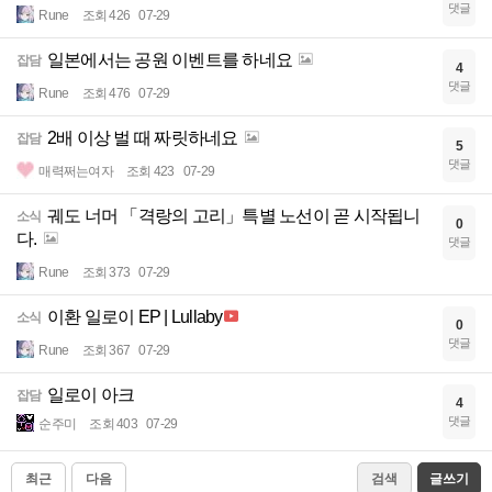
댓글
Rune
조회 426
07-29
일본에서는 공원 이벤트를 하네요
잡담
4
댓글
Rune
조회 476
07-29
2배 이상 벌 때 짜릿하네요
잡담
5
댓글
매력쩌는여자
조회 423
07-29
궤도 너머 「격랑의 고리」특별 노선이 곧 시작됩니
소식
0
다.
댓글
Rune
조회 373
07-29
이환 일로이 EP | Lullaby
소식
0
댓글
Rune
조회 367
07-29
일로이 아크
잡담
4
댓글
순주미
조회 403
07-29
최근
다음
검색
글쓰기