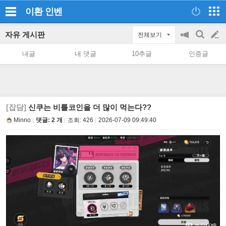
이환
인벤
자유 게시판
전체보기
공
검
글
지
색
내글
내 댓글
10추글
인증글
on/off
쓰
기
[잡담]
신쿠는 비틀코인을 더 많이 먹는다??
Minno
댓글: 2 개
조회:
426
2026-07-09 09:49:40