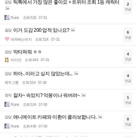
틱톡에서 가장 많은 좋아요 + 트위터 조회 1등 캐릭터
잡담
2
댓글
Rune
조회 528
07-31
이거 도감 200 업적 있나요?
질답
6
댓글
매력쩌는여자
조회 524
07-31
막타쳐줘 ㅎㅎ
잡담
4
댓글
라리안
조회 440
07-31
하아.. 이러고 싶지 않았는데...
잡담
4
댓글
폭주고룡
조회 534
07-30
잘자~ 속았지? 악몽이나 꿔버려~
창작
1
댓글
Rune
조회 524
07-30
애니메이트 카페와 이환이 콜라보합니다.
잡담
0
댓글
Rune
조회 439
07-30