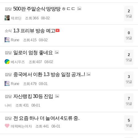
500판 주말순삭 땅땅땅 ㅎㄷㄷ
잡담
2
댓글
제르딘
조회 366
08-02
1.3 프리뷰 방송 예고
소식
0
댓글
Rune
조회 415
08-02
일로이 엄청 좋네요
잡담
2
댓글
베시두즈
조회 407
08-02
중국에서 이환 1.3 방송 일정 공개...!
잡담
3
댓글
Rune
조회 479
08-01
자산랭킹 30등 진입
잡담
7
댓글
나비
조회 431
08-01
전 요즘 하나 더 늘여서 4도류 중.
잡담
5
댓글
매력쩌는여자
조회 441
08-01