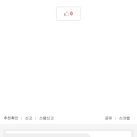
0
추천확인
신고
스팸신고
공유
스크랩