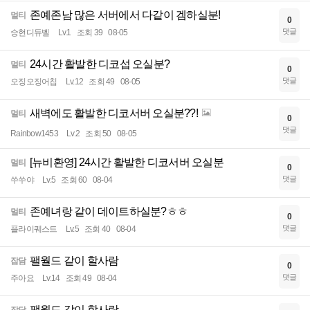
존예존남 많은 서버에서 다같이 겜하실분!
멀티
0
댓글
승현디듀벨
Lv.1
조회 39
08-05
24시간 활발한 디코섭 오실분?
멀티
0
댓글
오징오징어칩
Lv.12
조회 49
08-05
새벽에도 활발한 디코서버 오실분??!
멀티
0
댓글
Rainbow1453
Lv.2
조회 50
08-05
[뉴비환영] 24시간 활발한 디코서버 오실분
멀티
0
댓글
쑤쑤야
Lv.5
조회 60
08-04
존예녀랑 같이 데이트하실분?ㅎㅎ
멀티
0
댓글
플라이퀘스트
Lv.5
조회 40
08-04
팰월드 같이 할사람
잡담
0
댓글
주아요
Lv.14
조회 49
08-04
팰월드 같이 할사람