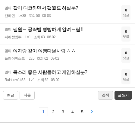
같이 디코하면서 팰월드 하실분?
멀티
0
댓글
찬하민
Lv.38
조회 50
08-03
펠월드 공략법 빵빵하게 알려드림 !!
멀티
0
댓글
뛰뛰빵빵뿌
Lv.1
조회 63
08-02
여자랑 같이 여행다닐사람 ㅎㅎ
멀티
0
댓글
플라이퀘스트
Lv.5
조회 62
08-02
목소리 좋은 사람들하고 게임하실분?!
멀티
0
댓글
Rainbow1453
Lv.1
조회 62
08-02
최근
다음
검색
글쓰기
1
2
3
4
5