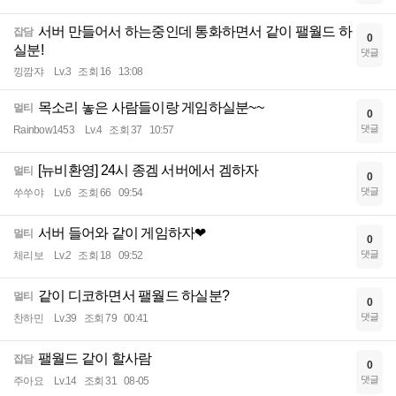
서버 만들어서 하는중인데 통화하면서 같이 팰월드 하
잡담
0
실분!
댓글
낑깜쟈
Lv.3
조회 16
13:08
목소리 놓은 사람들이랑 게임하실분~~
멀티
0
댓글
Rainbow1453
Lv.4
조회 37
10:57
[뉴비환영] 24시 종겜 서버에서 겜하자
멀티
0
댓글
쑤쑤야
Lv.6
조회 66
09:54
서버 들어와 같이 게임하자❤
멀티
0
댓글
체리보
Lv.2
조회 18
09:52
같이 디코하면서 팰월드 하실분?
멀티
0
댓글
찬하민
Lv.39
조회 79
00:41
팰월드 같이 할사람
잡담
0
댓글
주아요
Lv.14
조회 31
08-05