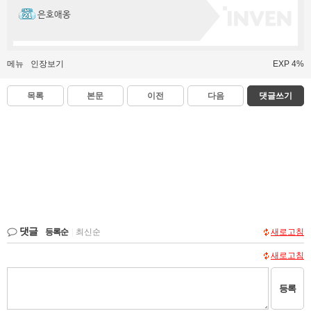
은호애옹
메뉴
인장보기
EXP 4%
목록
본문
이전
다음
댓글쓰기
댓글
등록순
|
최신순
새로고침
새로고침
등록