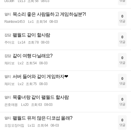
댓글
Du3dn
Lv.13
조회 58
08-03
목소리 좋은 사람들하고 게임하실분?!
멀티
0
댓글
Rainbow1453
Lv.1
조회 54
08-03
팰월드 같이 할사람
잡담
0
댓글
주아요
Lv.14
조회 78
08-03
같이 여행 다닐래요?
잡담
0
댓글
체리보
Lv.2
조회 54
08-03
서버 들어와 같이 게임하자❤
멀티
0
댓글
체리보
Lv.2
조회 75
08-03
목좋녀랑 같이 팰월드 할사람
멀티
0
댓글
은호애옹
Lv.20
조회 63
08-03
팰월드 유저 많은 디코섭 올래?
멀티
0
댓글
오징오징어칩
Lv.11
조회 64
08-03