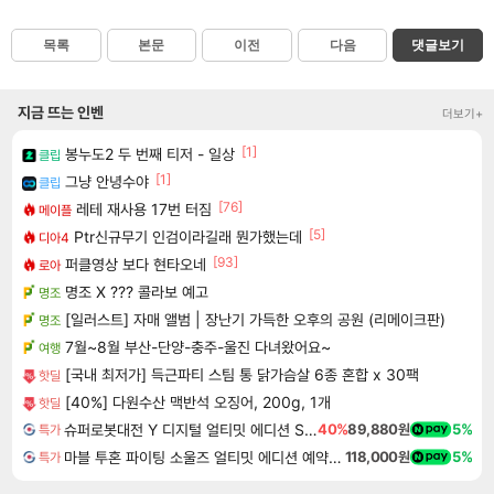
목록
본문
이전
다음
댓글보기
지금 뜨는 인벤
더보기+
[1]
봉누도2 두 번째 티저 - 일상
클립
[1]
그냥 안녕수야
클립
[76]
레테 재사용 17번 터짐
메이플
[5]
Ptr신규무기 인검이라길래 뭔가했는데
디아4
[93]
퍼클영상 보다 현타오네
로아
명조 X ??? 콜라보 예고
명조
[일러스트] 자매 앨범 | 장난기 가득한 오후의 공원 (리메이크판)
명조
7월~8월 부산-단양-충주-울진 다녀왔어요~
여행
[국내 최저가] 득근파티 스팀 통 닭가슴살 6종 혼합 x 30팩
핫딜
[40%] 다원수산 맥반석 오징어, 200g, 1개
핫딜
슈퍼로봇대전 Y 디지털 얼티밋 에디션 Super Robot Wars Y Digital Ultimate Edition
40%
89,880원
5%
특가
마블 투혼 파이팅 소울즈 얼티밋 에디션 예약구매 MARVEL Tokon Fighting Souls Ultimate Edition Pre-Purchase
118,000원
5%
특가