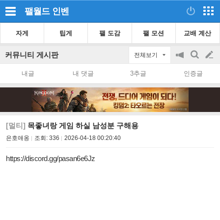
팰월드
인벤
자게
팁게
팰 도감
팰 모션
교배 계산
커뮤니티 게시판
전체보기
공
검
글
지
색
내글
내 댓글
3추글
인증글
on/off
쓰
기
[멀티]
목좋녀랑 게임 하실 남성분 구해용
은호애옹
조회:
336
2026-04-18 00:20:40
https://discord.gg/pasan6e6Jz