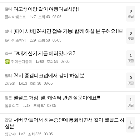
여고생이랑 같이 여행다닐사람!
멀티
0
댓글
플라이퀘스트
Lv.7
조회 43
08-05
[파이 서버] 24시간 접속 가능! 함께 하실 분 구해요!
멀티
0
댓글
또아잉또이잉
Lv.9
조회 58
08-05
교배계산기 지금 에러있나요?
질문
1
댓글
귀여운디붕이
Lv.60
조회 59
08-05
24시 종겜디코섭에서 같이 하실 분
멀티
0
댓글
Du3dn
Lv.13
조회 36
08-05
팰월드 거점, 팰, 캐릭터 관련 질문이에요!!!
질문
1
댓글
햄볶회로
Lv.13
조회 67
08-05
서버 만들어서 하는중인데 통화하면서 같이 팰월드 하
잡담
1
실분!
댓글
낑깜쟈
Lv.3
조회 336
08-05