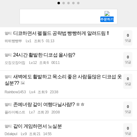
디코하면서 펠월드 공략법 빵빵하게 알려드림 !!
멀티
0
댓글
뛰뛰빵빵뿌
Lv.1
조회 5
01:13
24시간 활발한 디코섭 올사람?
멀티
0
댓글
오징오징어칩
Lv.12
조회 6
00:11
새벽에도 활발하고 목소리 좋은 사람들많은 디코섭 옷
멀티
0
실분??
댓글
Rainbow1453
Lv.4
조회 9
23:38
존예녀랑 같이 여행다닐사람!? ㅎㅎ
멀티
0
댓글
플라이퀘스트
Lv.7
조회 20
20:08
같이 게임하면서 노실분
멀티
0
댓글
Ddakpul
Lv.9
조회 21
14:55