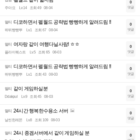
잡담
0
댓글
주아요
Lv.14
조회 49
08-04
디코하면서 펠월드 공략법 빵빵하게 알려드림 !!
멀티
0
댓글
뛰뛰빵빵뿌
Lv.1
조회 67
08-04
여자랑 같이 여행다닐사람! ㅎㅎ
멀티
0
댓글
플라이퀘스트
Lv.5
조회 65
08-03
디코하면서 펠월드 공략법 빵빵하게 알려드림 !!
멀티
0
댓글
뛰뛰빵빵뿌
Lv.1
조회 43
08-03
같이 게임하실분
멀티
0
댓글
Ddakpul
Lv.9
조회 45
08-03
24시간 행복한수용소 서버
멀티
0
댓글
날씬한레몬
Lv.8
조회 109
08-03
24시 종겜서버에서 같이 게임하실 분
멀티
0