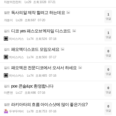
차분히천천히
Lv.29
조회 1028
07-21
독사의알 제작 할려고 하는데요
질문
1
댓글
개쏭이
Lv.28
조회 687
07-20
디코 yes 패스오브엑자일 디스코드
길드
1
댓글
히비스커스
Lv.74
조회 526
07-18
패오엑디스코드 모임오세요
길드
0
댓글
히비스커스
Lv.74
조회 500
07-17
패오엑은 전문디코에서 오셔서 하세요
길드
0
댓글
히비스커스
Lv.74
조회 485
07-16
poe 콘솔&pc 환영합니다
길드
0
댓글
마론맨
Lv.17
조회 486
07-16
라키아타의 흐름 아이스샷에 많이 좋은가요?
질문
0
댓글
두부두꺼비
Lv.78
조회 753
07-16