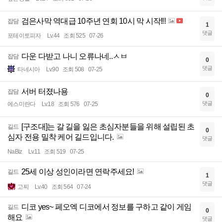
검은사막 역대급 10주년 연회 10시 막 시작!!!
잡담
1
댓글
포테이토피자
Lv.44
조회 525
07-26
다운 다받고 나니 오류나네..ㅅㅂ
잡담
0
댓글
타네시아
Lv.90
조회 508
07-25
서버 터졌나용
잡담
0
댓글
에스미란다
Lv.18
조회 576
07-25
[구조대]는 갈 길을 잃은 초심자분들을 위해 설립된 초
길드
0
심자 전용 밀착 케어 길드입니다.
댓글
NaBiz
Lv.11
조회 519
07-25
25세 이상 성인이라면 연락주세요!
길드
1
댓글
고찌
Lv.40
조회 564
07-24
디코 yes~ 페오엑 디코에서 정보를 구하고 같이 게임
길드
0
해요
댓글