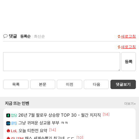
댓글
등록순
|
최신순
새로고침
새로고침
등록
목록
본문
이전
다음
댓글보기
지금 뜨는 인벤
더보기+
[14]
26년 7월 팔로우 상승량 TOP 30 - 월간 치지직
잡담
그냥 귀여운 상교용 부부 ㅋㅋ
클립
[14]
오늘 티한전 요약
LoL
[10]
패스 세계수뽑기 최고네..ㄷㄷ
리니지M