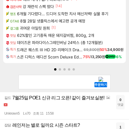
[14]
강 재련석 스펙 떴다
검은사막
6개월 기다렸다… 드디어 도착한 치사 메신저백! 실물 후기
명조
8월 28일 넷플릭스에서 예고편 공개 예정
GTA6
[1]
귀여운 아일릿 원희
걸그룹
62%할인 고기중독 매운 돼지갈비찜, 800g, 2개
핫딜
데이즈온 파라다이스그레인버닝 24박스 (총 12개월분)
핫딜
드래곤 퀘스트 III HD 2D 리메이크 Dragon Quest III HD 2D Remake
69,800원
50%
34,900원
특가
스콘 디럭스 에디션 Scorn Deluxe Edition
75%
13,250원
6%
특가
7월25일 POE1 신규 리그 오픈! 같이 즐겨보실분!
길드
0
댓글
Unknown5
Lv.70
조회 11
15:58
레인저는 별로 일까요 시즌 스타트?
잡담
1