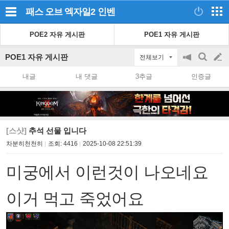
패스 오브 엑자일2
인벤
POE2 자유 게시판
POE1 자유 게시판
POE1 자유 게시판
전체보기
공
검
글
지
색
내글
내 댓글
3추글
인증글
on/off
쓰
기
[스샷]
추석 선물 입니다
차분히천천히
조회:
4416
2025-10-08 22:51:39
미궁에서 이런것이 나오네요
이거 먹고 죽었어요