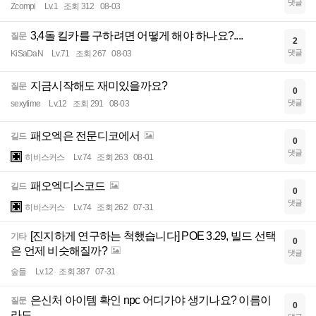
댓글
Zcompi
Lv.1
조회 312
08-03
3,4돌 킬카를 구하려면 어떻게 해야 하나요?....
질문
2
댓글
KiSaDaN
Lv.71
조회 267
08-03
지금시작해도 재미있을까요?
질문
0
댓글
sexytime
Lv.12
조회 291
08-03
패오엑은 전문디코에서
길드
0
댓글
히비스커스
Lv.74
조회 263
08-01
패오엑디스코드
길드
0
댓글
히비스커스
Lv.74
조회 262
07-31
[진지하게 연구하는 척했습니다] POE 3.29, 빌드 선택
기타
0
은 언제 비슷해질까?
댓글
숲들
Lv.12
조회 387
07-31
은신처 아이템 확인 npc 어디가야 생기나요? 이름이
질문
0
라도..