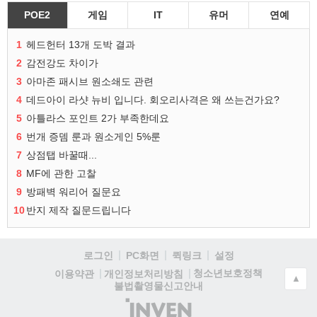
POE2
게임
IT
유머
연예
1
헤드헌터 13개 도박 결과
2
감전강도 차이가
3
아마존 패시브 원소쇄도 관련
4
데드아이 라샷 뉴비 입니다. 회오리사격은 왜 쓰는건가요?
5
아틀라스 포인트 2가 부족한데요
6
번개 증뎀 룬과 원소게인 5%룬
7
상점탭 바꿀때...
8
MF에 관한 고찰
9
방패벽 워리어 질문요
10
반지 제작 질문드립니다
로그인
PC화면
퀵링크
설정
청소년보호정책
이용약관
개인정보처리방침
▲
불법촬영물신고안내
(주)