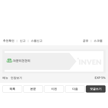
추천확인
신고
스팸신고
공유
스크랩
차분히천천히
메뉴
인장보기
EXP 5%
목록
본문
이전
다음
댓글쓰기