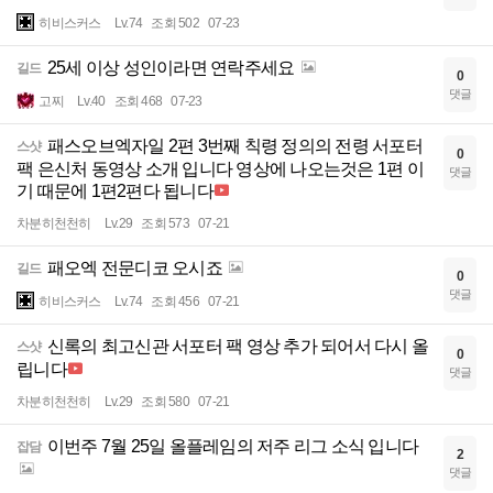
히비스커스
Lv.74
조회 502
07-23
25세 이상 성인이라면 연락주세요
길드
0
댓글
고찌
Lv.40
조회 468
07-23
패스오브엑자일 2편 3번째 칙령 정의의 전령 서포터
스샷
0
팩 은신처 동영상 소개 입니다 영상에 나오는것은 1편 이
댓글
기 때문에 1편2편다 됩니다
차분히천천히
Lv.29
조회 573
07-21
패오엑 전문디코 오시죠
길드
0
댓글
히비스커스
Lv.74
조회 456
07-21
신록의 최고신관 서포터 팩 영상 추가 되어서 다시 올
스샷
0
립니다
댓글
차분히천천히
Lv.29
조회 580
07-21
이번주 7월 25일 올플레임의 저주 리그 소식 입니다
잡담
2
댓글