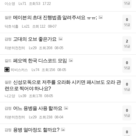
댓글
이소영
Lv.71
조회 53
17:22
메이븐의 초대 진행법좀 알려주셔요 ㅠㅠ;
질문
0
댓글
닥흐석흘
Lv.21
조회 112
08-07
고대의 오브 좋은가요
감정
2
댓글
차분히천천히
Lv.29
조회 208
08-05
페오엑 한국 디스코드 모임
길드
0
댓글
히비스커스
Lv.74
조회 156
08-05
신성모독으로 저주를 오라화 시키면 패시브도 오라 관
질문
0
련으로 찍어야 하나요?
댓글
나고양
Lv.39
조회 178
08-05
어느 용병을 사용 할까요
감정
0
댓글
차분히천천히
Lv.29
조회 238
08-04
용병 얼마정도 할까요?
감정
0