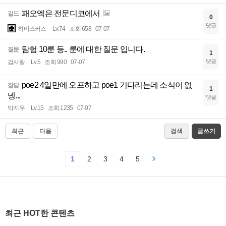
패오엑은 전문디코에서
길드
0
댓글
히비스커스
Lv.74
조회 658
07-07
탐험 10룬 등.. 룬에 대한 질문 입니다.
질문
1
댓글
검사왕
Lv.5
조회 990
07-07
poe2 4일만에 오프하고 poe1 기다리는데 소식이 없
잡담
1
넹...
댓글
박지우
Lv.15
조회 1235
07-07
최근
다음
검색
글쓰기
1
2
3
4
5
최근 HOT한 콘텐츠