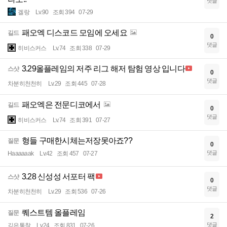
댓글
겔랑
Lv.90
조회 394
07-29
패오엑 디스코드 모임에 오세요
길드
0
댓글
히비스커스
Lv.74
조회 338
07-29
3.29올플레임의 저주 리그 해저 탐험 영상 입니다
스샷
0
댓글
차분히천천히
Lv.29
조회 445
07-28
패오엑은 전문디코에서
길드
0
댓글
히비스커스
Lv.74
조회 391
07-27
형들 구매한시체는저장못아죠??
질문
0
댓글
Haaaaaak
Lv.42
조회 457
07-27
3.28 신성성 서포터 팩
스샷
0
댓글
차분히천천히
Lv.29
조회 536
07-26
퀘스트템 올플레임
질문
2
댓글
깊은통찰
Lv.24
조회 831
07-26