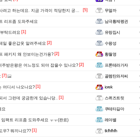
[5]
고 하는데요. 지금 가격이 적당한지 궁금합니다.
무얼까
트 리프좀 도와주세요
남극황제펭귄
[1]
 부탁드려요
유랑집시
[2]
제일 좋은갑옷 알려주세요
수왕성
[2]
프 패키지 왜 안보이는건가용?
황월영
[2]
 저주받은왕은 어느정도 되야 잡을수 있나요?
프론테라가자
[7]
요
골렘탄와저씨
[1]
 어디서 나오나요?
iorek
[1]
되서 그런데 궁금한게 있습니당..
스퀴즈트릿
세요
쿠테타길마
스 임팩트 리프좀 도와주세요 ㅜㅜ(완료)
레야별
[1]
도우? 뭐끼나요??
tkfhfhfh