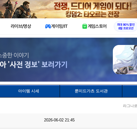
X
최대 90% 할인
라이브/영상
게이밍/IT
게임스토어
8월 프로모션
아이템 시세
룬미드가츠 도서관
라그나로
2026-06-02 21:45