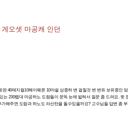
 게오셋 마공캐 인던
뒷판 40매지컬10헤이웨폰 10마쉴 상중하 변 걸칠것 변 변듀 보유중인 앜
있는 230렙대 마공하노 도람들이 문득 눈에 밟혀서 질문 좀 드려요. 윗
추가해주면 도람과 하노도 라선탄을 돌수있을까요? 고수님들 답변 좀 