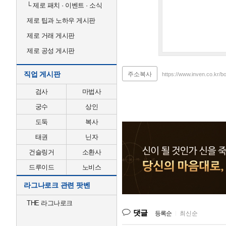
└
제로 패치 · 이벤트 · 소식
제로 팁과 노하우 게시판
제로 거래 게시판
제로 공성 게시판
직업 게시판
주소복사
https://www.inven.co.kr/b
검사
마법사
궁수
상인
도둑
복사
태권
닌자
건슬링거
소환사
드루이드
노비스
라그나로크 관련 팟벤
THE 라그나로크
댓글
등록순
|
최신순