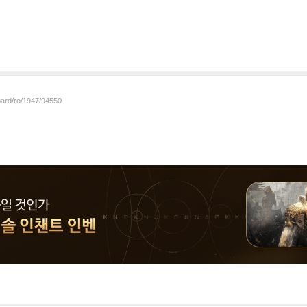
oard/ro/1947/94550