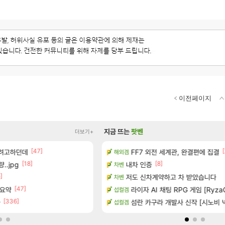
이전페이지
지금 뜨는
팟벤
더보기+
[1]
[47]
[90]
[
왔습니다.
하려고하던데
퍼클영상 보다 현타오네
FF7 외전 세계관, 완결편에 집결
해외겜
로아
[18]
[8]
..jpg
 30~40fps 목표 추정
내차 인증
벨가 1관 잡히는거 먼가 좀 몬가몬가
차벤
로아
]
[
공개
저도 신차계약하고 차 받았습니다
저보다 더 한 분들도 계시겠지만
차벤
디아4
[47]
[4]
 요약
하는 법
라이자 AI 채팅 RPG 게임 [RyzaC
이번 드라이브 이쁘네
섭컬겜
오버워치
[336]
[45]
아
 (8/5)
너넨 대난 함부로 가지 마라..
섬란 카구라 개발사 신작 [시노비 넥서
섭컬겜
로아