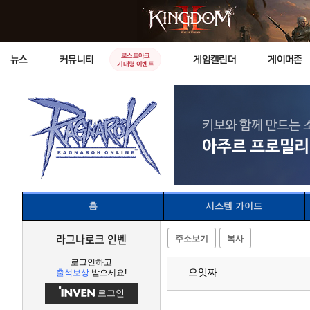
로스트아크
뉴스
커뮤니티
게임캘린더
게이머존
기대평 이벤트
홈
시스템 가이드
라그나로크 인벤
주소보기
복사
로그인하고
으잇짜
출석보상
받으세요!
로그인