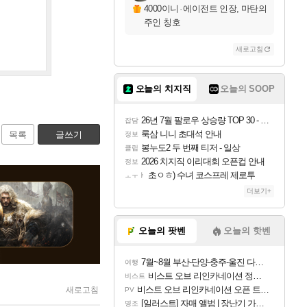
4000이니
·
에이전트 인장, 마탄의
주인 칭호
새로고침
오늘의 치지직
오늘의 SOOP
26년 7월 팔로우 상승량 TOP 30 - 월간 치지직
잡담
룩삼 니니 초대석 안내
목록
글쓰기
정보
봉누도2 두 번째 티저 - 일상
클립
2026 치지직 이리대회 오픈컵 안내
정보
초ㅇㅎ) 수녀 코스프레 제로투
ㅗㅜㅑ
더보기+
오늘의 팟벤
오늘의 핫벤
7월~8월 부산-단양-충주-울진 다녀왔어요~
여행
비스트 오브 리인카네이션 정보/공략글 모음
비스트
비스트 오브 리인카네이션 오픈 트레일러
새로고침
PV
[일러스트] 자매 앨범 | 장난기 가득한 오후의 공원 (리메이크판)
명조