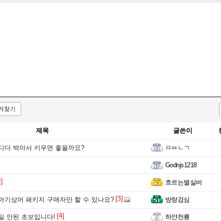
겨찾기
제목
글쓴이
디다 박아서 키우면 좋을까요?
ㅁㅂㄴㄱ
Godnjs1218
]
흐르는별실버
[3]
아기상어 패키지 구매자만 할 수 있나요?
방랑검심
[4]
일 안된 초보입니다!
하얀천룡