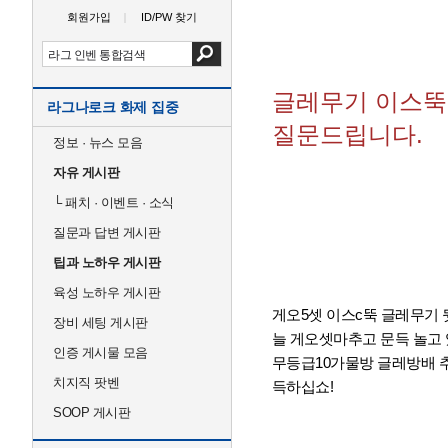
회원가입
ID/PW 찾기
글레무기 이스뚝
라그나로크 화제 집중
질문드립니다.
정보 · 뉴스 모음
자유 게시판
└
패치 · 이벤트 · 소식
질문과 답변 게시판
팁과 노하우 게시판
육성 노하우 게시판
게오5셋 이스c뚝 글레무기 
장비 세팅 게시판
늘 게오셋마추고 문득 놀고 
인증 게시물 모음
무등급10가물방 글레방배 
치지직 팟벤
득하십쇼!
SOOP 게시판