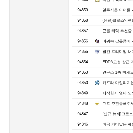
94859
일루시온 아머를 사려
94858
(완료)크로스임팩
94857
근물 케릭 추천좀
94856
비귀속 갑옷중에 
94855
월간 프리미엄 버
94854
EDDA고성 상급
94853
연구소 1층 빡세
94850
카프라 마일리지는
94849
시작한지 얼마 안
94848
ㄱㅍ 추천좀해주
94847
[신규 뉴비]크로
94846
마공 카디날은 쉐