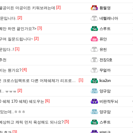
[2]
 물공이든 마공이든 키워보려는데
황월영
[2]
질문입니다.
네헬레니아
[3]
퀘만 하면 끝인가요?>
스루트
[2]
구며 질문드립니다~
퓨안
[1]
임다..!
유씬
추천
전장1호
[4]
비는 뭔가요?
무얼까
[1]
스임팩트로 다른 어체쉐체가 리프로듀스 할 수 있나요?
lica2on
[2]
.. ㅠㅠㅠ
양규암
[6]
 쉐체 170 쉐체) 쉐도우는
비판적두뇌
알았는데..ㅎㅎㅎ
양규암
[5]
예상하고 캐릭 먼저 육성해도 되나요?
스루트
[3]
창 효과
박범구