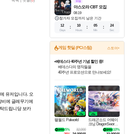
목록
|
댓글(
0
)
모집
아스오라 CBT 모집
08.19
참가자 모집까지 남은 기간
12
10
05
23
Days
Hours
Min
Sec
게임 핫딜 (PC/스팀)
스토어+
베데스다 40주년 기념 할인 중!
베데스다의 명작들을
40주년 프로모션으로 만나보세요!
인벤게임즈 8월 특별 할인!
드래곤소드: 어웨이크닝 입점!
문명 7 특별 할인!
귀무자: 검의 길 예약 판매 중!
비스트 오브 리인카네이션 정식 출시!
커세어 코브 출시 기념 할인!
더 렐릭 퍼스트 가디언 정식 출시
마블 투혼 파이팅 소울즈 예약 판매 중!
캡콤 프렌차이즈 할인 진행 중!
캡콤 일부 상품 상시 할인
스타워즈 은하계 레이서
로블록스 기프트 카드 공식 입점
인기 퍼블리셔 모음!
스팀으로 만나는 드래곤소드!
조선&고려 DLC 출시 예정
10% 할인과
게임프릭 신작 IP
해적'섬'을 발전시키자!
설화x하드코어 액션!
마블 히어로 총 출동&화려한 격투!
몬헌, 바하 등 인기 IP를
몬헌 와일즈 & 드래곤즈 도그마2
인벤게임즈에서 10% 추가 적립
Robux를 가장 안전하고
최대 90% 할인가를 만나보세요!
네이버혜택과 함께 만나보세요!
50%할인&추가 적립까지!
이니&베니 혜택까지!
네이버 혜택가와 함께 예약하세요!
할인&네이버혜택으로 만나보세요!
네이버페이 혜택과 만나보세요!
네이버 포인트 혜택까지!
할인가에 만나보세요!
일부 에디션 상시 할인!
혜택으로 예약 판매 중
편안하게 충전하세요
메 유저입니다. 오
 장비에 글레무기에
부탁드립니당 보카
팰월드 Palworld
드래곤소드 어웨이
크닝 DragonSword A
wakening
5%
32,000
10%