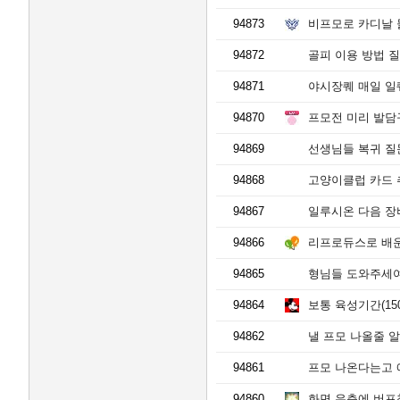
94873
비프모로 카디날
94872
골피 이용 방법 
94871
야시장퀘 매일 일
94870
프모전 미리 발담
94869
선생님들 복귀 질문
94868
고양이클럽 카드 
94867
일루시온 다음 장
94866
리프로듀스로 배운 크로
94865
형님들 도와주세여
94864
보통 육성기간(150
94862
낼 프모 나올줄 
94861
프모 나온다는고 
94860
화면 우측에 버프