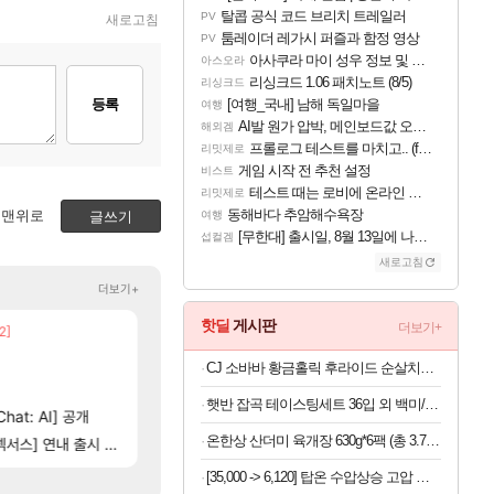
탈콥 공식 코드 브리치 트레일러
PV
새로고침
툼레이더 레가시 퍼즐과 함정 영상
PV
아사쿠라 마이 성우 정보 및 주요 필모
아스오라
리싱크드 1.06 패치노트 (8/5)
리싱크드
등록
[여행_국내] 남해 독일마을
여행
AI발 원가 압박, 메인보드값 오르나
해외겜
프롤로그 테스트를 마치고.. (feat. 리아)
리밋제로
게임 시작 전 추천 설정
비스트
테스트 때는 로비에 온라인 기능이 있는데
리밋제로
동해바다 추암해수욕장
맨위로
글쓰기
여행
[무한대] 출시일, 8월 13일에 나오나
섭컬겜
새로고침
더보기+
핫딜
게시판
더보기+
2]
넷마블, 신작 서브컬쳐 게임 [펄 인 블루] 티저 사이
빵 가격이 24500원 이라길래 결제 취소하고 나왔
섭컬겜
메이플
[47]
[15
네..
의외로 은근히 몬가 몬가인 신비 치어리더
챕터별 길찾기/지도 공략 (1 ~ 12장)
비스트
FCO
CJ 소바바 황금홀릭 후라이드 순살치킨 240G 외 4종 7팩
13]
[5]
(15시즌PTR) 악마술사 5경이 뜨네요
4컷 만화 | 야간 보초는 너무 힘들어
아주프로
디아4
햇반 잡곡 테이스팅세트 36입 외 백미/잡곡 36개,24개 실속구성
[114]
hat: AI] 공개
게이머라면 필수로 알아야 할 것
테스트 때는 로비에 온라인 기능이 있는데
리밋제로
메이플
온한상 산더미 육개장 630g*6팩 (총 3.78kg) | 결대로 찢은 양지부터 야채까지 산더미처럼 쌓이는 건더기 가득 육개장
[83]
스] 연내 출시 예정
비스트 오브 리인카네이션 오픈 트레일러
영상찍을걸
PV
메이플
[35,000 -> 6,120] 탑온 수압상승 고압 샤워기헤드 + 필터12개