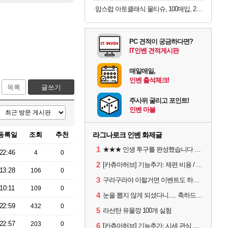
맘스럽 아토클래식 물티슈, 100매입, 20팩
PC 견적이 궁금하다면?
IT인벤 견적게시판
매일매일,
인벤 출석체크!
목록
글쓰기
주사위 굴리고 포인트!
인벤 마블
등록일
조회
추천
라그나로크 인벤 화제글
1
★★★ 인생 투구를 완성했습니다 ★★★
22:46
4
0
2
[카츄아허브] 기능추가: 제련 비용 / 데미지 시뮬레이터 8월 5일자 아이템 반영
13:28
106
0
3
구라구라야 이럴거면 이벤트도 하루 연장해라 직장인들 1일차 버리게 하지말고?
10:11
109
0
4
눈을 뽑지 않게 되셨다니..... 축하드립니다.
22:59
432
0
5
라선탄 유물깡 100개 실험
22:57
203
0
6
[카츄아허브] 기능추가: 시세 관심 목록 / 인챈트 빨간약