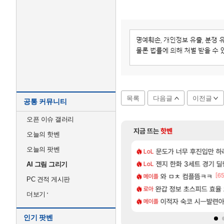
목록
다음글
이전글
공통 커뮤니티
오픈 이슈 갤러리
지금 뜨는
핫벤
오늘의 핫벤
오늘의 팟벤
[203]
서브컬쳐 게임 [펄 인 블루] 티저 사이트 오픈
500원 이라길래 결제 취소하고 나왔다
7년만에 가족여행을 다녀
문도가 너무 후진입만 
여행
LoL
[15]
 몬가 몬가인 신비 치어리더
지도 공략 (1 ~ 12장)
젠지 한화 3세트 경기 딜량
스위치2판 ‘몬헌 와일즈’,
해외겜
LoL
AI 그림 그리기
[5]
[65
R) 악마술사 5경이 뜨네요
| 야간 보초는 너무 힘들어
와 ㅁㅊ 컴플뜸ㅋㅋ
「에린」 컨셉 포스터 
아스오라
메이플
PC 견적 게시판
[114]
필수로 알아야 할 것
 로비에 온라인 기능이 있는데
완갑 정보 초스피드 효율
쿠를 먼저 보내서 기습
비스트
로아
더보기
[83]
인카네이션 오픈 트레일러
이적자 숙코 시ㅡ발련
리싱크드 1.06 패치노트
리싱크드
메이플
인기 팟벤