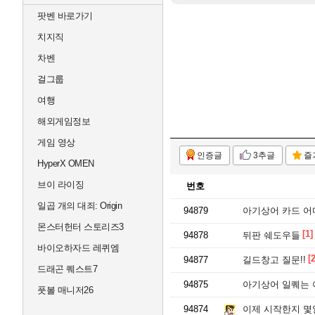
팟벤 바로가기
치지직
차벤
걸그룹
여행
해외게임정보
게임 영상
인증글
3추글
즐
HyperX OMEN
브이 라이징
번호
일곱 개의 대죄: Origin
94879
아기상어 카드 어
몬스터헌터 스토리즈3
[1]
94878
뒤판 쉐도우들
바이오하자드 레퀴엠
[2
94877
길드창고 질문!!
드래곤 퀘스트7
94875
아기상어 일퀘는 
풋볼 매니저26
94874
이제 시작한지 몇