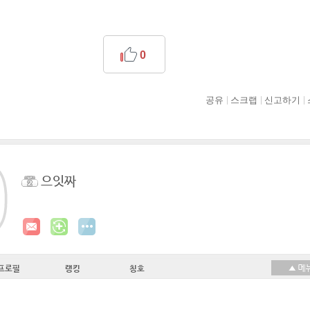
0
공유
스크랩
신고하기
으잇짜
프로필
랭킹
칭호