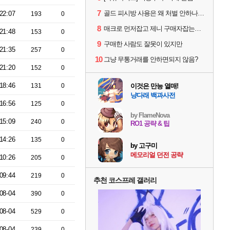
7
골드 피시방 사용은 왜 처벌 안하나요?
22:07
193
0
8
매크로 먼저잡고 제니 구매자잡는게 맞는 순서아님?
21:48
153
0
9
구매한 사람도 잘못이 있지만
21:35
257
0
10
그냥 무통거래를 안하면되지 않음?
21:20
152
0
18:46
131
0
이것은 만능 열매!
냥다래 백과사전
16:56
125
0
by FlameNova
15:09
240
0
RO1 공략 & 팁
14:26
135
0
by 고구미
메모리얼 던전 공략
10:26
205
0
09:44
219
0
추천 코스프레 갤러리
08-04
390
0
08-04
529
0
08-04
239
0