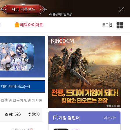
혜택.아이마트
로그인
인
벤
전
체
사
이
트
맵
데이터베이스(구)
크 인벤 질문과 답변 게시판
조회:
523
추천:
0
게임 캘린더
더보기+