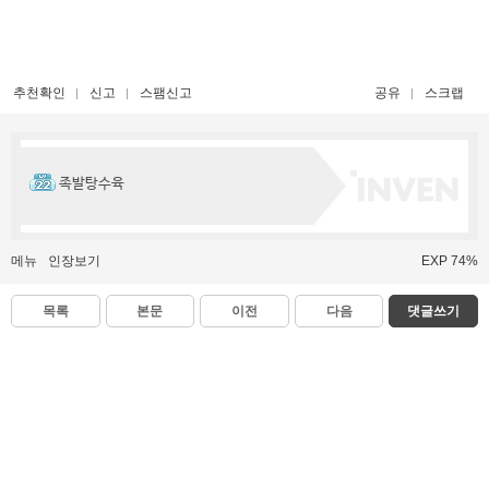
추천확인
신고
스팸신고
공유
스크랩
족발탕수육
메뉴
인장보기
EXP 74%
목록
본문
이전
다음
댓글쓰기