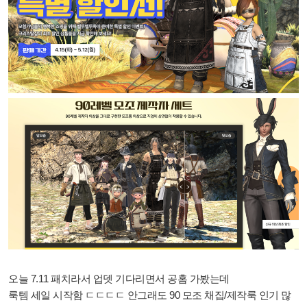
오늘 7.11 패치라서 업뎃 기다리면서 공홈 가봤는데
룩템 세일 시작함 ㄷㄷㄷㄷ 안그래도 90 모조 채집/제작룩 인기 많