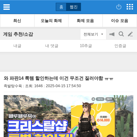
홈
웹진
최신
오늘의 화제
화제 모음
이슈 모음
게임 추천/소감
전체보기
공
검
글
지
색
내글
내 댓글
10추글
인증글
on/off
쓰
기
와 파판14 룩템 할인하는데 이건 무조건 질러야함 ㅠㅠ
족발탕수육
조회:
1646
2025-04-15 17:54:50