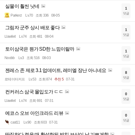
실물이 훨씬 낫네
1
댓글
Parkerz
Lv.70
조회 336
08-05
그림자 군주 상시 배포 좋다
1
댓글
Llawliet
Lv.74
조회 481
08-04
토이삼국은 뭔가 SD한 느낌이랄까
1
댓글
Noobb
Lv.3
조회 516
08-03
젠레스 존 제로 3.1 업데이트, 레미엘 장난 아니네요
8
댓글
로테이터커프
Lv.53
조회 874
추천 5
07-31
컨커러스 삼국 몰입도가 ㄷㄷ
0
댓글
Llawliet
Lv.74
조회 691
07-31
에코스 오브 아인크라드 리뷰
0
댓글
cast11
Lv.90
조회 603
07-31
딴짓하다 켰을 때 활성화된 방치 보상이 날 기쁘게함