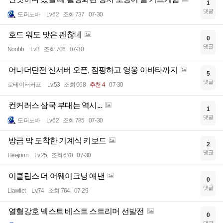
1
댓글
도퍼노바
Lv.62
조회 737
07-30
호드 워도 맛은 괜찮네
0
댓글
Noobb
Lv.3
조회 706
07-30
어나더던전 신서버 오픈, 점핑하고 영웅 아바타까지
5
댓글
로테이터커프
Lv.53
조회 668
추천 4
07-30
컨커러스 삼국 부대는 역시...
1
댓글
도퍼노바
Lv.62
조회 785
07-30
방금 막 도착한 기계식 키보드
2
댓글
Heejoon
Lv.25
조회 670
07-30
이클립스 더 어웨이크닝 얘낸
0
댓글
Llawliet
Lv.74
조회 764
07-29
열혈강호 넥스트 베스트 스트리머 선발전
0