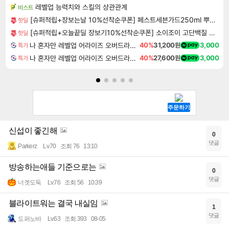
레벨업 능력치와 스킬의 상관관계
비스트
[슈퍼적립+장보는날 10%선착순쿠폰] 페스트세븐가드250ml 뿌리는 바퀴벌레약 빈대 벼룩 집벌레 벌레 살충제 트랩 약 박멸 약국 퇴치 제거 퇴치약 퇴치제 퇴치법 하수구 흰
핫딜
[슈퍼적립+오늘끝딜 장보기10%선착순쿠폰] 소이조이 고단백질 고식이섬유 글루텐프리 8종 버라이어티팩, 16개입, 1개 [원산지:일본]
핫딜
나 혼자만 레벨업 어라이즈 오버드라이브 디럭스 에디션 Solo Leveling Arise Overdrive Deluxe Edition
40%
31,200원
3,000
특가
나 혼자만 레벨업 어라이즈 오버드라이브 Solo Leveling Arise
40%
27,600원
3,000
특가
신섭이 좋긴해
0
댓글
Parkerz
Lv.70
조회 76
13:10
방송하는애들 기준으로는
0
댓글
너겟도둑
Lv.76
조회 56
10:39
블라이트워는 결국 내실임
1
댓글
도퍼노바
Lv.63
조회 393
08-05