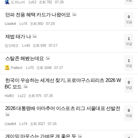
댓글
도퍼노바
Lv.62
조회 782
07-28
던파 전용 혜택 카드가 나왔어요
0
댓글
Llawliet
Lv.74
조회 850
07-28
제법 태가 나
1
댓글
킹갓레오
Lv.40
조회 939
07-27
스탈존 해봤는데요
1
댓글
Parkerz
Lv.70
조회 1048
07-27
한국이 우승하는 세계선 찾기, 프로야구스피리츠 2026 W
0
BC 모드
댓글
Half라
Lv.22
조회 975
07-26
2026 대통령배 아마추어 이스포츠 리그 서울대표 선발전
0
댓글
Llawliet
Lv.74
조회 2027
07-24
게이밍 마우스는 가벼운 게 좋은 듯