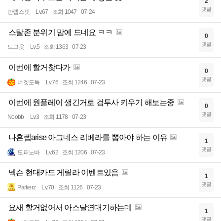
2
댓글
만렙스핏
Lv.67
조회 1047
07-24
스탈존 분위기 맘에 드네요 ㅋㅋ
0
댓글
느그읏
Lv.5
조회 1363
07-23
이번에 할거찾다가
0
댓글
너겟도둑
Lv.76
조회 1246
07-23
이번에 원플레이 생긴거로 검투사 키우기 해보는중
0
댓글
Noobb
Lv.3
조회 1178
07-23
나혼렙arise 아그네스 리베라를 뽑아야 하는 이유
1
댓글
도퍼노바
Lv.62
조회 1206
07-23
넥슨 현대카드 게릴라 이벤트있음
1
댓글
Parkerz
Lv.70
조회 1126
07-23
요새 할거없어서 아스달연대기하는데
1
댓글