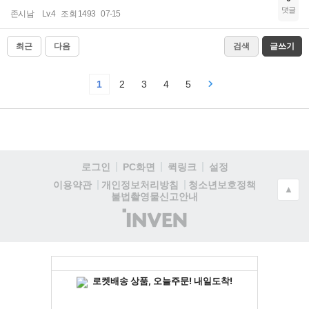
댓글
존시남
Lv.4
조회 1493
07-15
최근
다음
검색
글쓰기
1
2
3
4
5
로그인
PC화면
퀵링크
설정
청소년보호정책
이용약관
개인정보처리방침
▲
불법촬영물신고안내
(주)
인
벤