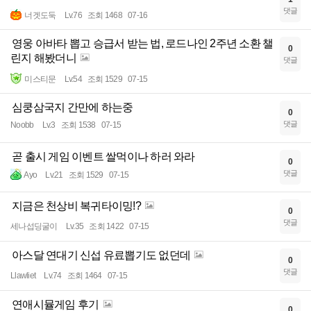
댓글
너겟도둑
Lv.76
조회 1468
07-16
영웅 아바타 뽑고 승급서 받는 법, 로드나인 2주년 소환 챌
0
린지 해봤더니
댓글
미스티문
Lv.54
조회 1529
07-15
심쿵삼국지 간만에 하는중
0
댓글
Noobb
Lv.3
조회 1538
07-15
곧 출시 게임 이벤트 쌀먹이나 하러 와라
0
댓글
Ayo
Lv.21
조회 1529
07-15
지금은 천상비 복귀타이밍!?
0
댓글
세나섭딩굴이
Lv.35
조회 1422
07-15
아스달 연대기 신섭 유료뽑기도 없던데
0
댓글
Llawliet
Lv.74
조회 1464
07-15
연애시뮬게임 후기
0