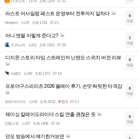
너겟도둑
Lv.76
조회 1254
07-21
라스트 어사일럼 페스트 운영부터 전투까지 알차다
0
댓글
Heejoon
Lv.25
조회 1231
07-21
아니 엔필 이렇게 준다고?
1
댓글
도퍼노바
Lv.62
조회 1342
07-20
디지몬 스토리 타임 스트레인저 닌텐도 스위치 버전 리뷰
0
댓글
cast11
Lv.90
조회 1373
07-19
프로야구스피리츠 2026 플레이 후기, 손맛 짜릿한 타격감
6
댓글
로테이터커프
Lv.53
조회 3552
추천 3
07-17
체이싱 칼레이도라이더 스킬 연출 괜찮은 듯
0
댓글
만렙스핏
Lv.67
조회 1408
07-16
던모 방송에서 얘기한거보면
1