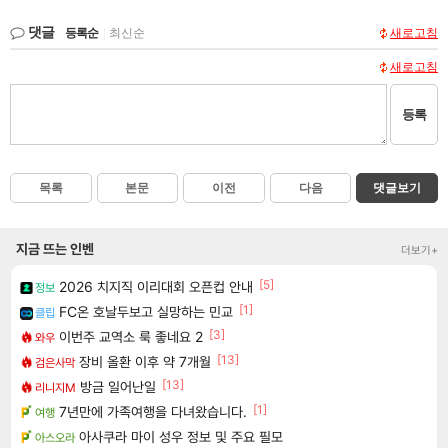
댓글
등록순
|
최신순
새로고침
새로고침
등록
목록
본문
이전
다음
댓글보기
지금 뜨는 인벤
더보기+
[5]
2026 치지직 이리대회 오픈컵 안내
정보
[1]
FC온 호날두보고 실망하는 민교
클립
[3]
이번주 교역소 룩 좋네요 2
와우
[13]
장비 올환 이후 약 7개월
검은사막
[13]
방금 일어난일
리니지M
[1]
7년만에 가족여행을 다녀왔습니다.
여행
아사쿠라 마이 성우 정보 및 주요 필모
아스오라