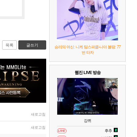
7
리듬 천국 미라클 스타즈
2
8
헤일로: 캠페인 이볼브드
2
9
캡틴 츠바사 2 월드 파이터즈
목록
글쓰기
승리의 여신: 니케 팀스파클-나야 블랑: 77
번 타자
10
레고 배트맨: 레거시 오브 더 다크 나이트
웹진 LIVE 방송
새로고침
강퀴
새로고침
후추
LIVE