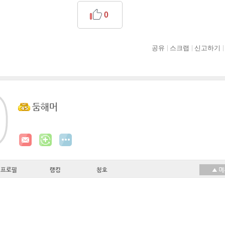
0
공유
스크랩
신고하기
둠해머
프로필
랭킹
칭호