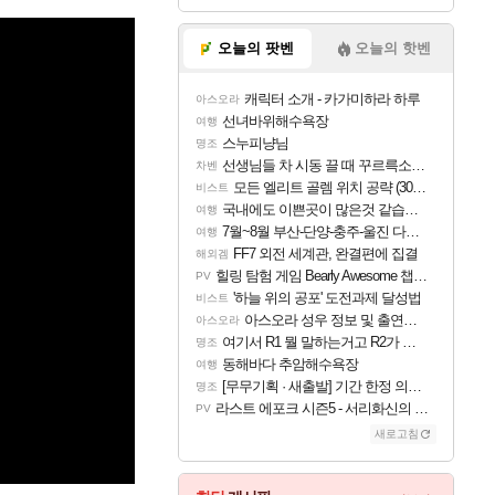
오늘의 팟벤
오늘의 핫벤
캐릭터 소개 - 카가미하라 하루
아스오라
선녀바위해수욕장
여행
스누피냥님
명조
선생님들 차 시동 끌 때 꾸르륵소리나는데
차벤
모든 엘리트 골렘 위치 공략 (30개) - 방랑 결투가
비스트
국내에도 이쁜곳이 많은것 같습니다
여행
7월~8월 부산-단양-충주-울진 다녀왔어요~
여행
FF7 외전 세계관, 완결편에 집결
해외겜
힐링 탐험 게임 Bearly Awesome 챕터 1 트레일러
PV
'하늘 위의 공포' 도전과제 달성법
비스트
아스오라 성우 정보 및 출연작 모음
아스오라
여기서 R1 뭘 말하는거고 R2가 뭘말하는걸까요?
명조
동해바다 추암해수욕장
여행
[무무기획 · 새출발] 기간 한정 의뢰 이벤트
명조
라스트 에포크 시즌5 - 서리화신의 분노 티저
PV
새로고침