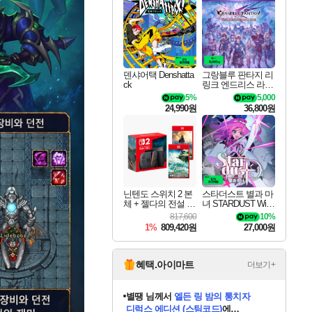
최대 90% 할인가를 만나보세요!
네이버혜택과 함께 만나보세요!
50%할인&추가 적립까지!
이니&베니 혜택까지!
네이버 혜택가와 함께 예약하세요!
할인&네이버혜택으로 만나보세요!
네이버페이 혜택과 만나보세요!
40주년 프로모션으로 만나보세요!
할인가에 만나보세요!
일부 에디션 상시 할인!
혜택으로 예약 판매 중
편안하게 충전하세요
덴샤어택 Denshatta
그랑블루 판타지 리
ck
링크 엔드리스 라그
나로크 업그레이드
5%
5,000
킷 Granblue Fantasy
24,990원
36,800원
Relink Endless Ragn
arok Upgrade Kit DL
C
닌텐도 스위치 2 본
스타더스트 별과 마
체 + 젤다의 전설 티
녀 STARDUST Wish
어스 오브 더 킹덤
of Witch
817,600
10%
닌텐도 스위치 2 에
1%
809,420원
27,000원
디션 + 젤다의 전설
브레스 오브 더 와
일드 닌텐도 스위치
2 에디션 번들
혜택.아이마트
더보기+
니코
님께서
(본편포함) 데이브 더
다이버 인 더 정글 번들 (스팀코드)
에