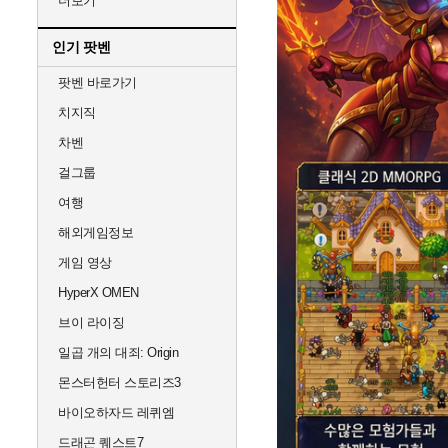
더보기
인기 팟벤
팟벤 바로가기
치지직
차벤
걸그룹
여행
해외게임정보
게임 영상
HyperX OMEN
브이 라이징
일곱 개의 대죄: Origin
몬스터헌터 스토리즈3
바이오하자드 레퀴엠
드래곤 퀘스트7