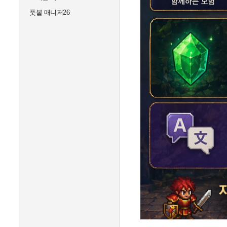
풋볼 매니저26