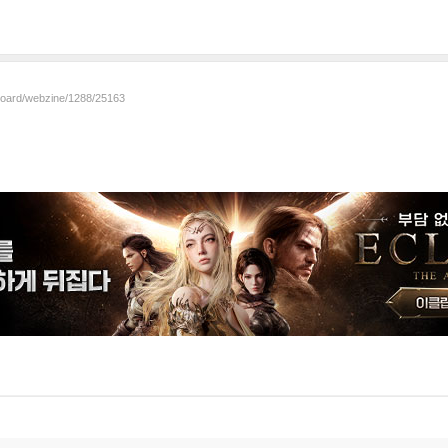
/board/webzine/1288/25163