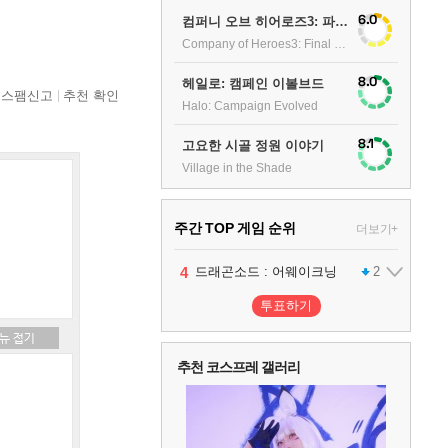
6.0
컴퍼니 오브 히어로즈3: 파이널 스탠드
Company of Heroes3: Final stand
8.0
헤일로: 캠페인 이볼브드
스팸신고
추천 확인
Halo: Campaign Evolved
8.1
고요한 시골 정원 이야기
Village in the Shade
주간 TOP 게임 순위
더보기+
1
2
3
4
팰월드
프로야구스피리츠2026
드래곤소드 : 어웨이크닝
어쌔신 크리드: 블랙 플래그 리싱크드
1
2
2
투표하기
5
블라인드 삼국
1
추천 코스프레 갤러리
6
그랑블루 판타지 리링크 - 엔드리스 라그나로크
1