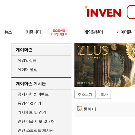
인
벤
로스트아크
뉴스
커뮤니티
게임캘린더
게이머존
기대평 이벤트
게이머존
게임일정표
게이머 평점
게이머존 게시판
공지사항 & 이벤트
주소보기
복사
동영상 갤러리
둠해머
기사제보 및 건의
인벤 어플 제보 및 건의
인벤 스크립트 게시판