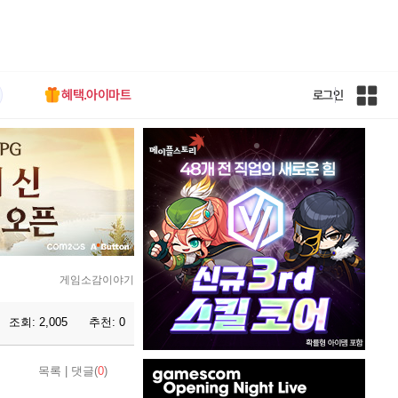
혜택.아이마트
로그인
인
벤
전
체
사
이
트
맵
게임소감이야기
조회:
2,005
추천:
0
인
목록
|
댓글(
0
)
벤
배