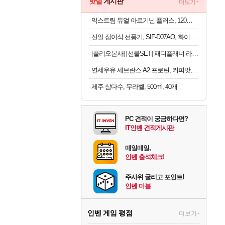
핫딜
게시판
더보기+
익스트림 듀얼 아르기닌 플러스, 120정, 1개
신일 접이식 선풍기, SIF-D07AO, 화이트, 1개
[풀리오본사] [선물SET] 패디플래너 라이트 + 전용 파우치
연세우유 세브란스 A2 프로틴, 커피맛, 190ml, 16개
제주 삼다수, 무라벨, 500ml, 40개
PC 견적이 궁금하다면?
IT인벤 견적게시판
매일매일,
인벤 출석체크!
주사위 굴리고 포인트!
인벤 마블
인벤 게임 평점
더보기+