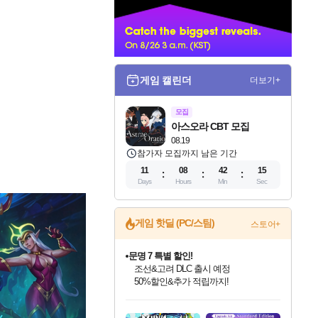
너
게임 캘린더
더보기+
모집
아스오라 CBT 모집
08.19
참가자 모집까지 남은 기간
11
08
42
13
Days
Hours
Min
Sec
게임 핫딜 (PC/스팀)
스토어+
마블 투혼 파이팅 소울즈 정식출시!
마블 히어로 총 출동&화려한 격투!
네이버 포인트 혜택까지!
인벤게임즈 8월 특별 할인!
드래곤소드: 어웨이크닝 입점!
문명 7 특별 할인!
귀무자: 검의 길 예약 판매 중!
비스트 오브 리인카네이션 정식 출시!
커세어 코브 출시 기념 할인!
더 렐릭 퍼스트 가디언 정식 출시
베데스다 40주년 기념 할인 중!
캡콤 프렌차이즈 할인 진행 중!
캡콤 일부 상품 상시 할인
스타워즈 은하계 레이서
로블록스 기프트 카드 공식 입점
인기 퍼블리셔 모음!
스팀으로 만나는 드래곤소드!
조선&고려 DLC 출시 예정
10% 할인과
게임프릭 신작 IP
해적'섬'을 발전시키자!
설화x하드코어 액션!
베데스다의 명작들을
몬헌, 바하 등 인기 IP를
몬헌 와일즈 & 드래곤즈 도그마2
인벤게임즈에서 10% 추가 적립
Robux를 가장 안전하고