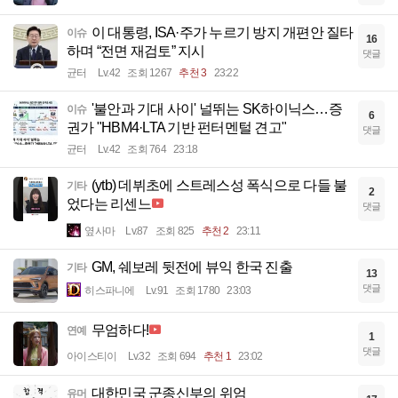
이 대통령, ISA·주가 누르기 방지 개편안 질타
이슈
16
하며 “전면 재검토” 지시
댓글
균터
Lv.42
조회 1267
추천 3
23:22
'불안과 기대 사이' 널뛰는 SK하이닉스…증
이슈
6
권가 "HBM4·LTA 기반 펀터멘털 견고"
댓글
균터
Lv.42
조회 764
23:18
(ytb) 데뷔초에 스트레스성 폭식으로 다들 불
기타
2
었다는 리센느
댓글
옆사마
Lv.87
조회 825
추천 2
23:11
GM, 쉐보레 뒷전에 뷰익 한국 진출
기타
13
댓글
히스파니에
Lv.91
조회 1780
23:03
무엄하다!
연예
1
댓글
아이스티이
Lv.32
조회 694
추천 1
23:02
대한민국 군종신부의 위엄
유머