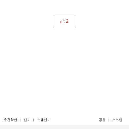
2
추천확인
신고
스팸신고
공유
스크랩