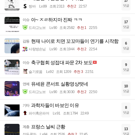
17
댓글
썽바
Lv.89
조회 2313
추천 2
22:57
아~ ㅈㄹ하지마 진짜 ㅋㅋ
이슈
17
댓글
드라고노브
Lv.90
조회 2582
추천 1
22:55
현재 나이로 치면 꼬꼬마들이 연기를 시작함
감동
6
댓글
사랑방손님
Lv.90
조회 1944
추천 2
22:54
축구협회 성접대 파문 2차 보도
이슈
9
댓글
슬기로움
Lv.92
조회 1209
추천 3
22:51
유세윤 콘서트 실황영상떳네
연예
10
댓글
드라고노브
Lv.90
조회 3030
추천 2
22:50
과학자들이 바보인 이유
기타
8
댓글
파이혹은파어
Lv.91
조회 1794
22:49
프랑스 날씨 근황
계층
13
댓글
작두콩차
Lv.84
조회 2526
추천 2
22:45