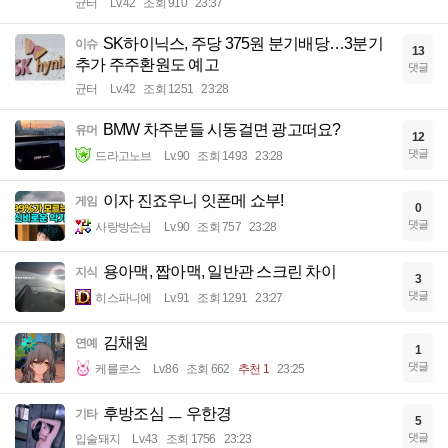
균터
Lv.42
조회 910
23:37
SK하이닉스, 주당 375원 분기배당…3분기
이슈
13
추가 주주환원도 예고
댓글
균터
Lv.42
조회 1251
23:28
BMW 차주분들 시동걸면 광고떠요?
유머
12
댓글
드라고노브
Lv.90
조회 1493
23:28
이자 진죠우니 잇폰메 쇼부!
게임
0
댓글
사랑방손님
Lv.90
조회 757
23:28
용아맥, 짭아맥, 일반관 스크린 차이
지식
3
댓글
히스파니에
Lv.91
조회 1291
23:27
김채원
연예
1
댓글
케를로스
Lv.86
조회 662
추천 1
23:25
후방조심 ㅡ 우한경
기타
5
댓글
입술돼지
Lv.43
조회 1756
23:23