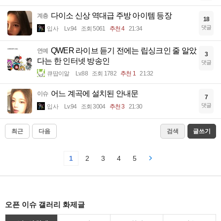
다이소 신상 역대급 주방 아이템 등장
계층
18
댓글
입사
Lv.94
조회 5061
추천 4
21:34
QWER 라이브 듣기 전에는 립싱크인 줄 알았
연예
3
다는 한 인터넷 방송인
댓글
큐땁이알
Lv.88
조회 1782
추천 1
21:32
어느 계곡에 설치된 안내문
이슈
7
댓글
입사
Lv.94
조회 3004
추천 3
21:30
최근
다음
검색
글쓰기
1
2
3
4
5
오픈 이슈 갤러리 화제글