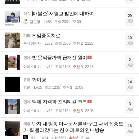
[매불쇼] 서영교 발언에 대하여
이슈
29
댓글
김인영
Lv.83
조회 2334
22:30
게임중독치료..
기타
10
댓글
특대형피자
Lv.62
조회 2663
추천 2
22:28
밥 못먹을까봐 급해진 원이
연예
2
댓글
아이스티이
Lv.32
조회 1128
추천 5
22:18
화이팅
유머
14
댓글
히롣
Lv.15
조회 1235
추천 3
22:08
백제 자객과 프리티걸 ㅋㅋ
연예
3
댓글
아이스티이
Lv.32
조회 1164
추천 3
22:03
단지 내 방송 아나운서를 바꾸고 나서 집중도
계층
16
가 확 올라갔다는 한 아파트의 안내방송
댓글
입사
Lv.94
조회 5601
추천 6
21:44