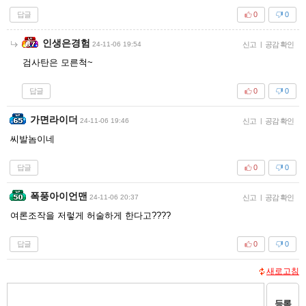
답글
0
0
인생은경험
24-11-06 19:54
신고
|
공감 확인
검사탄은 모른척~
답글
0
0
가면라이더
24-11-06 19:46
신고
|
공감 확인
씨발놈이네
답글
0
0
폭풍아이언맨
24-11-06 20:37
신고
|
공감 확인
여론조작을 저렇게 허술하게 한다고????
답글
0
0
새로고침
등록