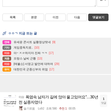
목록
본문
이전
다음
댓글보기
ㅇㅇㄱ 지금 뜨는 글
유세윤 콘서트 실황영상떳네
[9]
연예
게임중독치료..
[10]
기타
아~ ㅈㄹ하지마 진짜 ㅋㅋ
[17]
이슈
프랑스 날씨 근황
[13]
계층
[매불쇼] 서영교 발언에 대하여
[29]
이슈
대한민국 군종신부의 위엄
[17]
유머
폭염속 남자가 길에 앉아 울고있어요”…30년
이슈
1
전 실종자였다
댓글
슬기로움
Lv.92
조회 590
추천 1
00:05