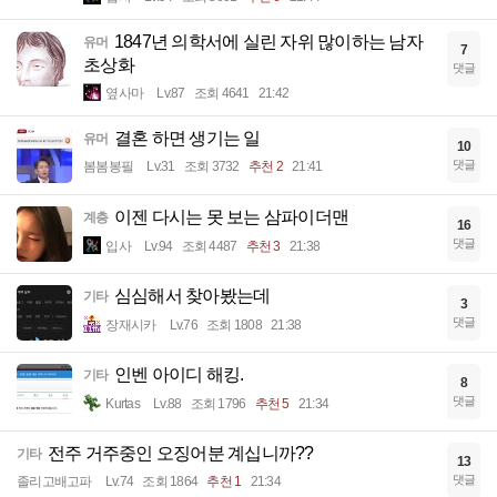
1847년 의학서에 실린 자위 많이하는 남자
유머
7
초상화
댓글
옆사마
Lv.87
조회 4641
21:42
결혼 하면 생기는 일
유머
10
댓글
봄봄봉필
Lv.31
조회 3732
추천 2
21:41
이젠 다시는 못 보는 삼파이더맨
계층
16
댓글
입사
Lv.94
조회 4487
추천 3
21:38
심심해서 찾아봤는데
기타
3
댓글
장재시카
Lv.76
조회 1808
21:38
인벤 아이디 해킹.
기타
8
댓글
Kurtas
Lv.88
조회 1796
추천 5
21:34
전주 거주중인 오징어분 계십니까??
기타
13
댓글
졸리고배고파
Lv.74
조회 1864
추천 1
21:34