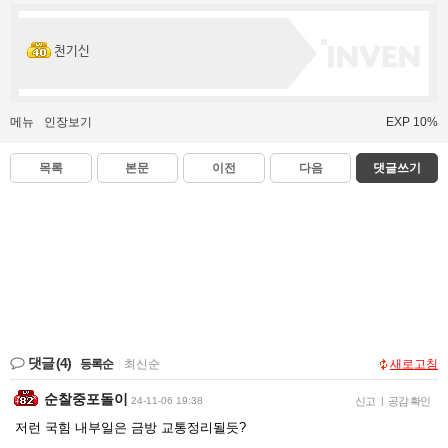
천기신
메뉴
인장보기
EXP 10%
목록
본문
이전
다음
댓글쓰기
댓글
(4)
등록순
|
최신순
새로고침
순찰중포돌이
24-11-06 19:38
신고
|
공감 확인
저런 국힘 내부일은 금방 교통정리될듯?