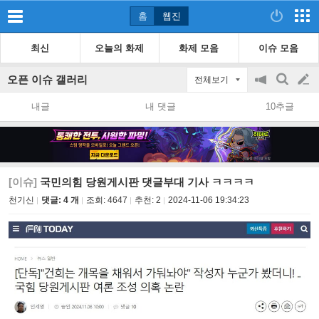
홈
웹진
최신
오늘의 화제
화제 모음
이슈 모음
오픈 이슈 갤러리
전체보기
공
검
글
지
색
내글
내 댓글
10추글
on/off
쓰
기
[이슈]
국민의힘 당원게시판 댓글부대 기사 ㅋㅋㅋㅋ
천기신
댓글: 4 개
조회:
4647
추천:
2
2024-11-06 19:34:23