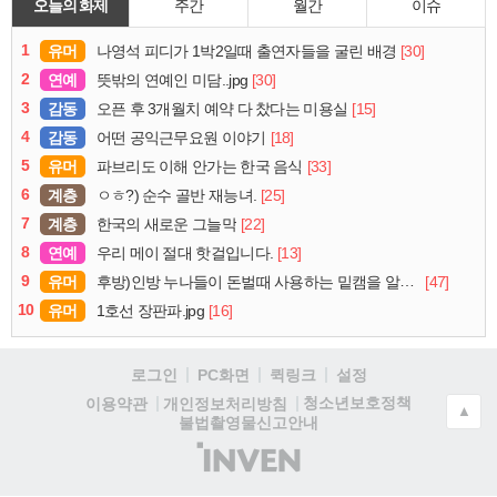
오늘의 화제
주간
월간
이슈
1
유머
[30]
나영석 피디가 1박2일때 출연자들을 굴린 배경
2
연예
[30]
뜻밖의 연예인 미담..jpg
3
감동
[15]
오픈 후 3개월치 예약 다 찼다는 미용실
4
감동
[18]
어떤 공익근무요원 이야기
5
유머
[33]
파브리도 이해 안가는 한국 음식
6
계층
[25]
ㅇㅎ?) 순수 골반 재능녀.
7
계층
[22]
한국의 새로운 그늘막
8
연예
[13]
우리 메이 절대 핫걸입니다.
9
유머
[47]
후방)인방 누나들이 돈벌때 사용하는 밑캠을 알아보자
10
유머
[16]
1호선 장판파.jpg
로그인
PC화면
퀵링크
설정
청소년보호정책
이용약관
개인정보처리방침
▲
불법촬영물신고안내
(주)
인