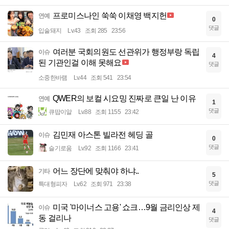
프로미스나인 쑥쑥 이채영 백지헌
연예
0
댓글
입술돼지
Lv.43
조회 285
23:56
여러분 국회의원도 선관위가 행정부랑 독립
이슈
4
된 기관인걸 이해 못해요
댓글
소중한바램
Lv.44
조회 541
23:54
QWER의 보컬 시요밍 진짜로 큰일 난 이유
연예
1
댓글
큐땁이알
Lv.88
조회 1155
23:42
김민재 아스톤 빌라전 헤딩 골
이슈
0
댓글
슬기로움
Lv.92
조회 1166
23:41
어느 장단에 맞춰야 하냐..
기타
5
댓글
특대형피자
Lv.62
조회 971
23:38
미국 '마이너스 고용' 쇼크…9월 금리인상 제
이슈
4
동 걸리나
댓글