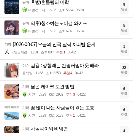
후방)흔들림의 미학
유머
8
댓글
너빨갱이지
Lv.86
조회 5664
05:20
약후)청소하는오이갤 와이프
유머
5
댓글
너빨갱이지
Lv.86
조회 6748
05:14
[2026-08-07] 오늘의 전국 날씨 & 띠별 운세
기타
1
댓글
니얼굴제길
Lv.81
조회 807
추천 1
05:02
김용 : 정청래는 반명커밍아웃 해라
이슈
22
댓글
윤석렬
Lv.65
조회 2353
추천 4
04:42
남은 케이크 보관 방법
기타
6
댓글
치킨
Lv.99
조회 2932
추천 3
04:22
땀 많이 나는 사람들이 겪는 고통
기타
6
댓글
치킨
Lv.99
조회 5173
추천 1
04:21
차돌박이와 비빔면
기타
4