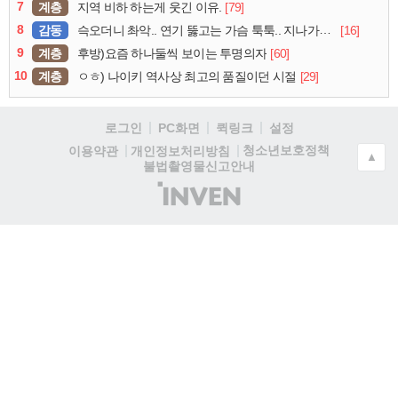
7
계층
[79]
지역 비하 하는게 웃긴 이유.
8
감동
[16]
슥오더니 촤악.. 연기 뚫고는 가슴 툭툭.. 지나가던 아재의 정체
9
계층
[60]
후방)요즘 하나둘씩 보이는 투명의자
10
계층
[29]
ㅇㅎ) 나이키 역사상 최고의 품질이던 시절
로그인
PC화면
퀵링크
설정
청소년보호정책
이용약관
개인정보처리방침
▲
불법촬영물신고안내
(주)
인
벤