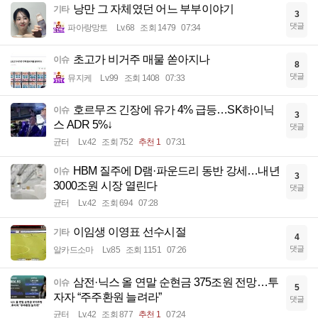
낭만 그 자체였던 어느 부부이야기
기타
3
댓글
파아랑망토
Lv.68
조회 1479
07:34
초고가 비거주 매물 쏟아지나
이슈
8
댓글
뮤지케
Lv.99
조회 1408
07:33
호르무즈 긴장에 유가 4% 급등…SK하이닉
이슈
3
스 ADR 5%↓
댓글
균터
Lv.42
조회 752
추천 1
07:31
HBM 질주에 D램·파운드리 동반 강세…내년
이슈
3
3000조원 시장 열린다
댓글
균터
Lv.42
조회 694
07:28
이임생 이영표 선수시절
기타
4
댓글
알카드소마
Lv.85
조회 1151
07:26
삼전·닉스 올 연말 순현금 375조원 전망…투
이슈
5
자자 “주주환원 늘려라”
댓글
균터
Lv.42
조회 877
추천 1
07:24