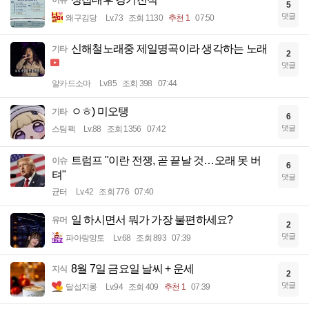
5
댓글
왜구김당
Lv.73
조회 1130
추천 1
07:50
신해철노래중 제일명곡이라 생각하는 노래
기타
2
댓글
알카드소마
Lv.85
조회 398
07:44
ㅇㅎ) 미오탱
기타
6
댓글
스팀팩
Lv.88
조회 1356
07:42
트럼프 "이란 전쟁, 곧 끝날 것…오래 못 버
이슈
6
텨"
댓글
균터
Lv.42
조회 776
07:40
일 하시면서 뭐가 가장 불편하세요?
유머
2
댓글
파아랑망토
Lv.68
조회 893
07:39
8월 7일 금요일 날씨 + 운세
지식
2
댓글
달섭지롱
Lv.94
조회 409
추천 1
07:39