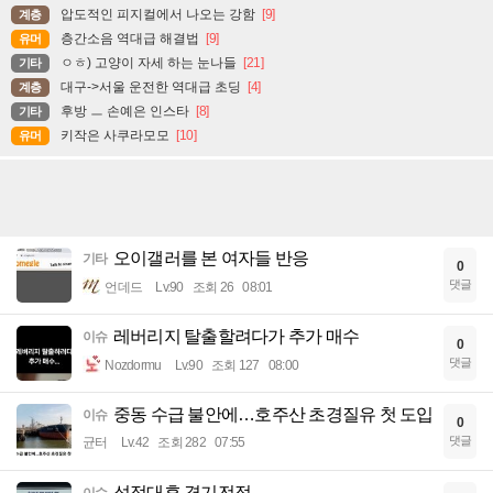
압도적인 피지컬에서 나오는 강함
[9]
계층
층간소음 역대급 해결법
[9]
유머
ㅇㅎ) 고양이 자세 하는 눈나들
[21]
기타
대구->서울 운전한 역대급 초딩
[4]
계층
후방 ㅡ 손예은 인스타
[8]
기타
키작은 사쿠라모모
[10]
유머
오이갤러를 본 여자들 반응
기타
0
댓글
언데드
Lv.90
조회 26
08:01
레버리지 탈출할려다가 추가 매수
이슈
0
댓글
Nozdormu
Lv.90
조회 127
08:00
중동 수급 불안에…호주산 초경질유 첫 도입
이슈
0
댓글
균터
Lv.42
조회 282
07:55
성접대후 경기전적
이슈