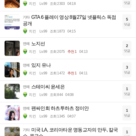
댓글
치킨
Lv.99
조회 2303
04:18
GTA 6 플레이 영상 8월27일 넷플릭스 독점
기타
5
공개
댓글
치킨
Lv.99
조회 1873
04:15
노지선
연예
2
댓글
치킨
Lv.99
조회 2075
추천 1
04:13
있지 유나
연예
3
댓글
치킨
Lv.99
조회 1472
추천 1
04:11
스테이씨 윤세은
연예
1
댓글
치킨
Lv.99
조회 844
04:08
팬싸인회 하츠투하츠 정이안
연예
1
댓글
치킨
Lv.99
조회 1345
04:07
미국 LA, 코리아타운 명동교자의 만두, 칼국
기타
1