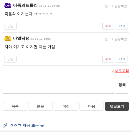
어둠의트롤킹
24-11-11 15:55
신고
|
공감 확인
죽음의 이지선다 ㅋㅋㅋㅋㅋ
답글
0
0
나엘닥탱
24-11-11 15:59
신고
|
공감 확인
져야 이기고 이겨면 지는 거임.
답글
0
0
새로고침
등록
목록
본문
이전
다음
댓글보기
ㅇㅇㄱ 지금 뜨는 글