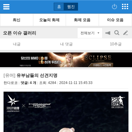
홈
웹진
최신
오늘의 화제
화제 모음
이슈 모음
오픈 이슈 갤러리
전체보기
공
검
글
지
색
내글
내 댓글
10추글
on/off
쓰
기
[유머]
유부남들의 선견지명
한다로코
댓글: 4 개
조회:
4284
2024-11-11 15:45:33