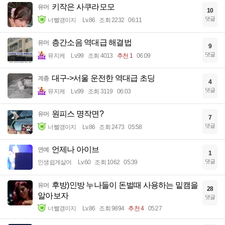
키작은 사쿠라모모
유머
10
댓글
너빨갱이지
Lv.86
조회 2232
06:11
층간소음 역대급 해결법
유머
9
댓글
뮤지케
Lv.99
조회 4013
추천 1
06:09
대구->서울 운전한 역대급 초딩
계층
4
댓글
뮤지케
Lv.99
조회 3119
06:03
원피스 명작면?
유머
7
댓글
너빨갱이지
Lv.86
조회 2473
05:58
언제나 아이브
연예
1
댓글
인생쉽게살어
Lv.60
조회 1062
05:39
후방)인방 누나들이 돈벌때 사용하는 밑캠을
유머
28
알아보자
댓글
너빨갱이지
Lv.86
조회 9894
추천 4
05:27