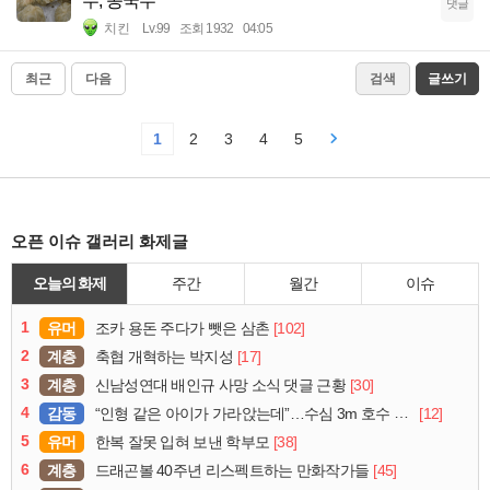
수, 콩국수
댓글
치킨
Lv.99
조회 1932
04:05
최근
다음
검색
글쓰기
1
2
3
4
5
오픈 이슈 갤러리 화제글
오늘의 화제
주간
월간
이슈
1
유머
[102]
조카 용돈 주다가 뺏은 삼촌
2
계층
[17]
축협 개혁하는 박지성
3
계층
[30]
신남성연대 배인규 사망 소식 댓글 근황
4
감동
[12]
“인형 같은 아이가 가라앉는데”…수심 3m 호수 뛰어든 60대 의인
5
유머
[38]
한복 잘못 입혀 보낸 학부모
6
계층
[45]
드래곤볼 40주년 리스펙트하는 만화작가들