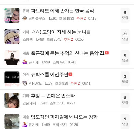
파브리도 이해 안가는 한국 음식
유머
5
댓글
낭만블루스
Lv.91
조회 1933
추천 2
07:19
ㅇㅎ) 고양이 자세 하는 눈나들
기타
21
댓글
스팀팩
Lv.88
조회 3545
추천 2
06:55
출근길에 듣는 추억의 신나는 음악 21
계층
0
댓글
뮤지케
Lv.99
조회 490
06:43
뉴박스쿨 이언주편
이슈
3
댓글
MINUKE
Lv.77
조회 929
추천 2
06:41
후방 ㅡ 손예은 인스타
기타
8
댓글
입술돼지
Lv.43
조회 2703
06:27
압도적인 피지컬에서 나오는 강함
계층
9
댓글
뮤지케
Lv.99
조회 4331
06:26