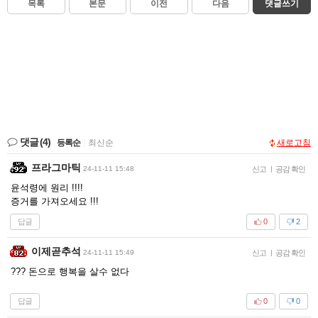
목록
본문
이전
다음
댓글쓰기
댓글
(4)
등록순
|
최신순
새로고침
프라그마틱
24-11-11 15:48
신고
|
공감 확인
윤석령에 원리 !!!!
증거를 가져오세요 !!!
답글
0
2
이제곧추석
24-11-11 15:49
신고
|
공감 확인
??? 돈으로 행복을 살수 없다
답글
0
0