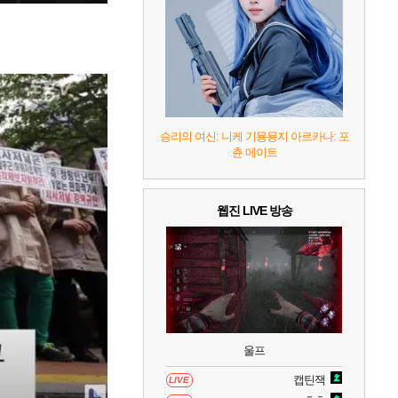
7
리듬 천국 미라클 스타즈
2
8
헤일로: 캠페인 이볼브드
2
9
캡틴 츠바사 2 월드 파이터즈
승리의 여신: 니케 기묭묭지 아르카나: 포
츈 메이트
10
레고 배트맨: 레거시 오브 더 다크 나이트
웹진 LIVE 방송
울프
캡틴잭
LIVE