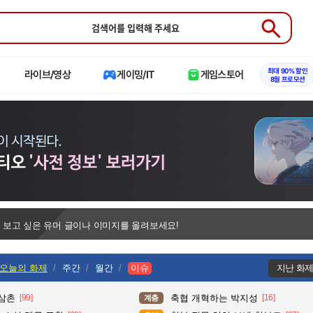
Submit
최대 90% 할인
라이브/영상
게이밍/IT
게임스토어
8월 프로모션
 보고 싶은 유머 글이나 이미지를 올려보세요!
오늘의 화제
주간
월간
이슈
지난 화
 삼촌
[99]
축협 개혁하는 박지성
[16]
계층