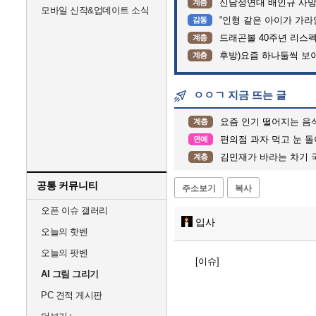
신남성연대 배인규 사망
계층
모바일 신작&업데이트 소식
“인형 같은 아이가 가라앉는데”…
감동
드래곤볼 40주년 리스
계층
후방)요즘 하나둘씩 보
계층
ㅇㅇㄱ 지금 뜨는 글
요즘 인기 떨어지는 음
계층
편의점 과자 먹고 눈 돌
연예
김민재가 바라는 차기 
계층
공통 커뮤니티
주소보기
복사
오픈 이슈 갤러리
입사
오늘의 핫벤
오늘의 팟벤
[이슈]
AI 그림 그리기
PC 견적 게시판