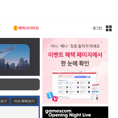
혜택.아이마트
로그인
인
벤
전
체
사
이
트
맵
제보기
이슈 화제보기
인
벤
배