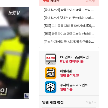
핫딜
게시판
더보기+
[국내최저가] 광동초이스 광옥고스틱 산삼배양근 30포
[국내최저가 / 2개부터 무료배송] 보라톡스 보라효소101 곡물발효효소 프로바이오틱스 30포
[63%] 고기중독 칼집 통갈매기살, 500g, 2팩
[86%] 광동초이스 광옥고스틱 산삼배양근, 10g, 30포, 1개
[근소한 차이로 국내최저가] 양주골호랑떡 문어발소떡 1kg
PC 견적이 궁금하다면?
IT인벤 견적게시판
매일매일,
인벤 출석체크!
주사위 굴리고 포인트!
인벤 마블
인벤 게임 평점
더보기+