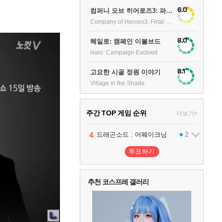
6.0
컴퍼니 오브 히어로즈3: 파이널 스탠드
Company of Heroes3: Final stand
8.0
헤일로: 캠페인 이볼브드
Halo: Campaign Evolved
8.1
고요한 시골 정원 이야기
Village in the Shade
주간 TOP 게임 순위
더보기+
1
2
3
4
팰월드
프로야구스피리츠2026
드래곤소드 : 어웨이크닝
어쌔신 크리드: 블랙 플래그 리싱크드
1
2
2
투표하기
5
블라인드 삼국
1
추천 코스프레 갤러리
6
그랑블루 판타지 리링크 - 엔드리스 라그나로크
1