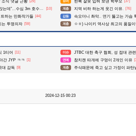
 소식 댓글 근황
[29]
한복 잘못 입혀 보낸 학부모
[37]
유머
수심 3m 호수 뛰어든 60대 의인
[10]
지역 비하 하는게 웃긴 이유.
[76]
계층
펙트하는 만화작가들
[44]
슥오더니 촤악.. 연기 뚫고는 가슴 툭툭.. 지나가
감동
이는 투명의자
[59]
ㅇㅎ) 나이키 역사상 최고의 품질이
계층
식 1티어
[11]
JTBC 대한 축구 협회, 성 접대 관
이슈
아간 JYP ㅋㅋ
[1]
참치캔 따개에 구멍이 2개인 이유
[
연예
국대 감독
[9]
주식때문에 죽고 싶고 가정이 파탄날
계층
2024-12-15 00:23