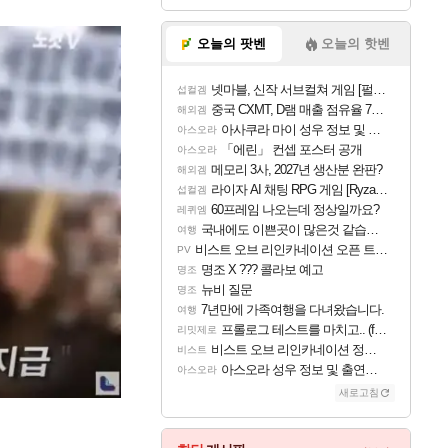
오늘의 팟벤
오늘의 핫벤
넷마블, 신작 서브컬쳐 게임 [펄 인 블루] 티저 사이트 오픈
섭컬겜
중국 CXMT, D램 매출 점유율 7%…글로벌 4위로 부상
해외겜
아사쿠라 마이 성우 정보 및 주요 필모
아스오라
「에린」 컨셉 포스터 공개
아스오라
메모리 3사, 2027년 생산분 완판?
해외겜
라이자 AI 채팅 RPG 게임 [RyzaChat: AI] 공개
섭컬겜
60프레임 나오는데 정상일까요?
레퀴엠
국내에도 이쁜곳이 많은것 같습니다
여행
비스트 오브 리인카네이션 오픈 트레일러
PV
명조 X ??? 콜라보 예고
명조
뉴비 질문
명조
7년만에 가족여행을 다녀왔습니다.
여행
프롤로그 테스트를 마치고.. (feat. 리아)
리밋제로
비스트 오브 리인카네이션 정보/공략글 모음
비스트
아스오라 성우 정보 및 출연작 모음
아스오라
새로고침