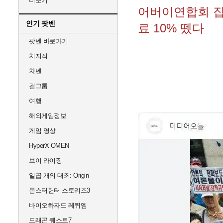
더보기
어버이연합회 집
인기 팟벤
료 10% 뗐다
팟벤 바로가기
치지직
차벤
걸그룹
여행
해외게임정보
게임 영상
HyperX OMEN
브이 라이징
일곱 개의 대죄: Origin
몬스터헌터 스토리즈3
바이오하자드 레퀴엠
드래곤 퀘스트7