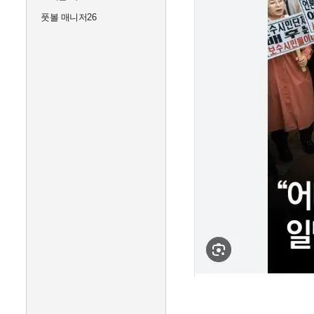
풋볼 매니저26