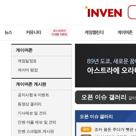
인
벤
로스트아크
뉴스
커뮤니티
게임캘린더
게이머존
기대평 이벤트
게이머존
게임일정표
게이머 평점
게이머존 게시판
공지사항 & 이벤트
오픈 이슈 갤러리
같이
동영상 갤러리
기사제보 및 건의
오픈 이슈 갤러리
인벤 어플 제보 및 건의
조카 용돈 주다가 뺏은
유머
인벤 스크립트 게시판