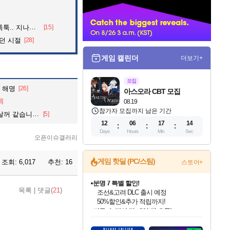
너
던 아재의 정체
[15]
던 시절
[28]
게임 캘린더
더보기+
모집
련 해명
[26]
아스오라 CBT 모집
3]
08.19
참가자 모집까지 남은 기간
꺼 같습니다.
[5]
12
06
17
12
Days
Hours
Min
Sec
오픈이슈갤러리
게임 핫딜 (PC/스팀)
조회:
6,017
추천:
16
스토어+
귀무자: 검의 길 예약 판매 중!
목록
|
댓글(
21
)
10% 할인과
이니&베니 혜택까지!
인벤게임즈 8월 특별 할인!
드래곤소드: 어웨이크닝 입점!
문명 7 특별 할인!
비스트 오브 리인카네이션 정식 출시!
커세어 코브 출시 기념 할인!
더 렐릭 퍼스트 가디언 정식 출시
베데스다 40주년 기념 할인 중!
마블 투혼 파이팅 소울즈 예약 판매 중!
캡콤 프렌차이즈 할인 진행 중!
캡콤 일부 상품 상시 할인
스타워즈 은하계 레이서
로블록스 기프트 카드 공식 입점
인기 퍼블리셔 모음!
스팀으로 만나는 드래곤소드!
조선&고려 DLC 출시 예정
게임프릭 신작 IP
해적'섬'을 발전시키자!
설화x하드코어 액션!
베데스다의 명작들을
마블 히어로 총 출동&화려한 격투!
몬헌, 바하 등 인기 IP를
몬헌 와일즈 & 드래곤즈 도그마2
인벤게임즈에서 10% 추가 적립
Robux를 가장 안전하고