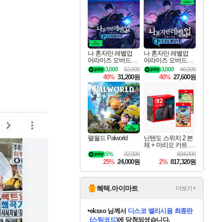
최대 90% 할인가를 만나보세요!
네이버혜택과 함께 만나보세요!
50%할인&추가 적립까지!
네이버 혜택가와 함께 예약하세요!
할인&네이버혜택으로 만나보세요!
네이버페이 혜택과 만나보세요!
40주년 프로모션으로 만나보세요!
네이버 포인트 혜택까지!
할인가에 만나보세요!
일부 에디션 상시 할인!
혜택으로 예약 판매 중
편안하게 충전하세요
나 혼자만 레벨업
나 혼자만 레벨업
어라이즈 오버드라
어라이즈 오버드라
이브 디럭스 에디션
이브 Solo Leveling A
3,000
52,000
3,000
46,000
Solo Leveling Arise
rise
40%
31,200원
40%
27,600원
Overdrive Deluxe Edi
tion
팰월드 Palworld
닌텐도 스위치 2 본
체 + 마리오 카트 월
드 + 포켓몬 포코피
5%
32,000
834,000
아 번들
25%
24,000원
2%
817,320원
혜택.아이마트
더보기+
eksxo
님께서
디스코 엘리시움 최종판
(스팀코드)
에 당첨되셨습니다.