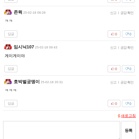
존윅
25-02-18 08:28
신고
|
공감 확인
ㅋㅋ
답글
0
0
임시닉107
25-02-18 09:43
신고
|
공감 확인
게이게이야
답글
0
0
호박벌궁뎅이
25-02-18 20:31
신고
|
공감 확인
ㅋㅋㅋ
답글
0
0
새로고침
등록