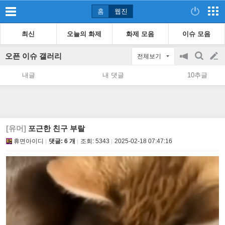
홈
웹진
최신
오늘의 화제
화제 모음
이슈 모음
오픈 이슈 갤러리
전체보기
공
검
글
지
색
내글
내 댓글
10추글
on/off
쓰
기
[유머]
포근한 친구 부랄
휴면아이디
댓글: 6 개
조회:
5343
2025-02-18 07:47:16