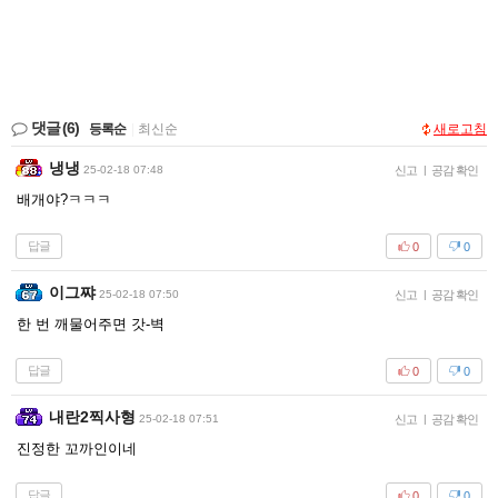
댓글
(6)
등록순
|
최신순
새로고침
냉냉
25-02-18 07:48
신고
|
공감 확인
배개야?ㅋㅋㅋ
답글
0
0
이그쨔
25-02-18 07:50
신고
|
공감 확인
한 번 깨물어주면 갓-벽
답글
0
0
내란2찍사형
25-02-18 07:51
신고
|
공감 확인
진정한 꼬까인이네
답글
0
0