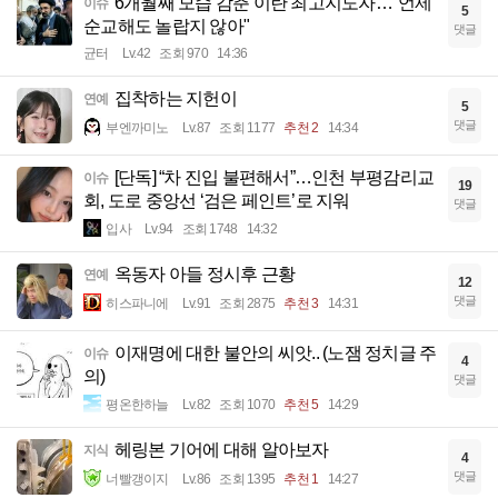
6개월째 모습 감춘 이란 최고지도자…"언제
이슈
5
순교해도 놀랍지 않아"
댓글
균터
Lv.42
조회 970
14:36
집착하는 지헌이
연예
5
댓글
부엔까미노
Lv.87
조회 1177
추천 2
14:34
[단독] “차 진입 불편해서”…인천 부평감리교
이슈
19
회, 도로 중앙선 ‘검은 페인트’로 지워
댓글
입사
Lv.94
조회 1748
14:32
옥동자 아들 정시후 근황
연예
12
댓글
히스파니에
Lv.91
조회 2875
추천 3
14:31
이재명에 대한 불안의 씨앗.. (노잼 정치글 주
이슈
4
의)
댓글
평온한하늘
Lv.82
조회 1070
추천 5
14:29
헤링본 기어에 대해 알아보자
지식
4
댓글
너빨갱이지
Lv.86
조회 1395
추천 1
14:27