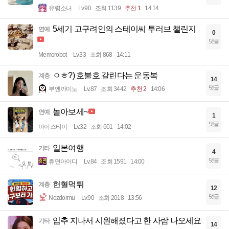
유령소녀
Lv.90
조회 1139
추천 1
14:14
5세기 고구려인의 스테이씨 투러브 챌린지
연예
0
댓글
Memorobot
Lv.33
조회 868
14:11
ㅇㅎ?) 호불호 갈린다는 운동복
계층
14
댓글
부엔까미노
Lv.87
조회 3442
추천 2
14:06
놀아보세~
연예
1
댓글
아이스티이
Lv.32
조회 601
14:02
일본여행
기타
4
댓글
휴면아이디
Lv.84
조회 1591
14:00
헌혈먹튀
계층
12
댓글
Nozdormu
Lv.90
조회 2018
13:56
입추 지나서 시원해졌다고 한 사람 나오세요
기타
14