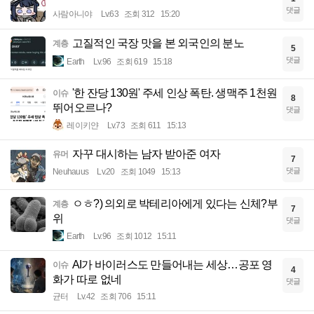
댓글
사람아니야
Lv.63
조회 312
15:20
고질적인 국장 맛을 본 외국인의 분노
계층
5
댓글
Earth
Lv.96
조회 619
15:18
'한 잔당 130원' 주세 인상 폭탄. 생맥주 1천원
이슈
8
뛰어오르나?
댓글
레이키얀
Lv.73
조회 611
15:13
자꾸 대시하는 남자 받아준 여자
유머
7
댓글
Neuhauus
Lv.20
조회 1049
15:13
ㅇㅎ?) 의외로 박테리아에게 있다는 신체?부
계층
7
위
댓글
Earth
Lv.96
조회 1012
15:11
AI가 바이러스도 만들어내는 세상…공포 영
이슈
4
화가 따로 없네
댓글
균터
Lv.42
조회 706
15:11