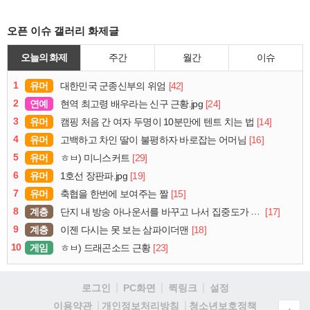
오픈 이슈 갤러리 화제글
오늘의 화제
주간
월간
이슈
1
유머
[42]
대한민국 군종신부의 위엄
2
연예
[24]
현역 최고령 배우라는 신구 근황.jpg
3
유머
[14]
캠핑 처음 간 여자 두명이 10분만에 텐트 치는 법
4
유머
[16]
고백하고 차인 딸이 불평하자 바로잡는 어머님
5
유머
[29]
ㅎㅂ) 미니스커트
6
유머
[19]
1호선 장판파.jpg
7
유머
[15]
축협을 한번에 보여주는 짤
8
계층
[17]
단지 내 방송 아나운서를 바꾸고 나서 집중도가 확 올라갔다는 한 아파트의 안내방송
9
계층
[18]
이젠 다시는 못 보는 삼파이더맨
10
게임
[23]
ㅎㅂ) 드래곤소드 근황
로그인
PC화면
퀵링크
설정
청소년보호정책
이용약관
개인정보처리방침