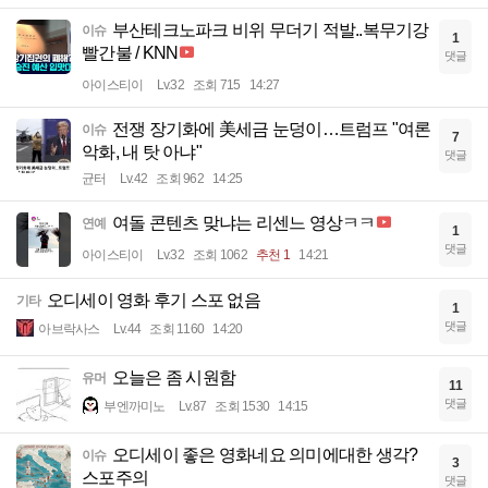
부산테크노파크 비위 무더기 적발..복무기강
이슈
1
빨간불 / KNN
댓글
아이스티이
Lv.32
조회 715
14:27
전쟁 장기화에 美세금 눈덩이…트럼프 "여론
이슈
7
악화, 내 탓 아냐"
댓글
균터
Lv.42
조회 962
14:25
여돌 콘텐츠 맞냐는 리센느 영상ㅋㅋ
연예
1
댓글
아이스티이
Lv.32
조회 1062
추천 1
14:21
오디세이 영화 후기 스포 없음
기타
1
댓글
아브락사스
Lv.44
조회 1160
14:20
오늘은 좀 시원함
유머
11
댓글
부엔까미노
Lv.87
조회 1530
14:15
오디세이 좋은 영화네요 의미에대한 생각?
이슈
3
스포주의
댓글