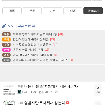
목록
본문
이전
다음
댓글보기
ㅇㅇㄱ 지금 뜨는 글
팩트로 영포티 후려치는 20대녀.jpg
[70]
계층
김선태 영상에 충주시장 댓글
[13]
유머
ㅇㅎ?) 호불호 갈린다는 운동복
[14]
계층
옥동자 아들 정시후 근황
[12]
연예
미국 학교에서 벌어진 남녀 싸움
[9]
계층
입추 지나서 시원해졌다고 한 사람 나오세요
[14]
기타
나는 아들 딸 차별해서 키운다.JPG
계층
2
댓글
Earth
Lv.96
조회 280
15:25
열받지만 무서워서 참는다.
기타
1