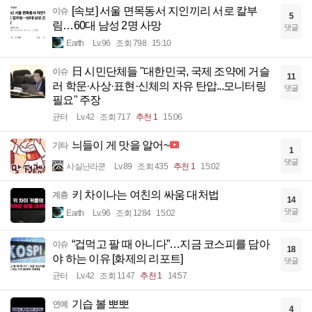
[속보] 서울 면목동서 지인끼리 서로 칼부
이슈
5
림…60대 남성 2명 사망
댓글
Earth
Lv.96
조회 798
15:10
日 시민단체들 "대한민국, 국제 조약에 거슬
이슈
11
러 학문·사상·표현·신체의 자유 탄압...모니터링
댓글
필요" 주장
균터
Lv.42
조회 717
추천 1
15:06
늬들이 게 맛을 알어~
기타
1
댓글
사실난라쿤
Lv.89
조회 435
추천 1
15:02
키 차이나는 여친의 싸움 대처법
계층
14
댓글
Earth
Lv.96
조회 1284
15:02
“겁먹고 팔 때 아니다”…지금 코스피를 담아
이슈
18
야 하는 이유 [화제의 리포트]
댓글
균터
Lv.42
조회 1147
추천 1
14:57
기습 볼 뽀뽀
연예
4