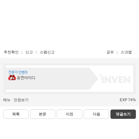
추천확인
신고
스팸신고
공유
스크랩
전문가 인벤러
휴면아이디
메뉴
인장보기
EXP 74%
목록
본문
이전
다음
댓글쓰기