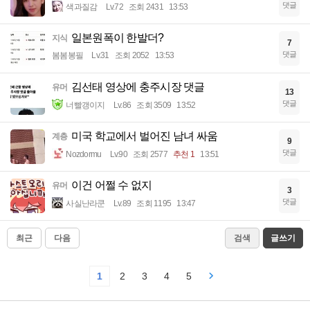
댓글
색과질감
Lv.72
조회 2431
13:53
일본원폭이 한발더?
지식
7
댓글
봄봄봉필
Lv.31
조회 2052
13:53
김선태 영상에 충주시장 댓글
유머
13
댓글
너빨갱이지
Lv.86
조회 3509
13:52
미국 학교에서 벌어진 남녀 싸움
계층
9
댓글
Nozdormu
Lv.90
조회 2577
추천 1
13:51
이건 어쩔 수 없지
유머
3
댓글
사실난라쿤
Lv.89
조회 1195
13:47
최근
다음
검색
글쓰기
1
2
3
4
5