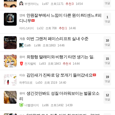
댓글
부엔까미노
Lv.87
조회 1171
추천 3
14:54
안원잘부에서 느낌이 다른 원이 #리센느 #피
연예
1
디니무
댓글
아이스티이
Lv.32
조회 708
추천 1
14:46
이번 그랜저 페이스리프트 실내 수준
계층
10
댓글
Earth
Lv.96
조회 1863
14:46
외향형 딸래미와 비행기 타면 생기는 일.
유머
15
댓글
전자팔찌
Lv.93
조회 1843
추천 4
14:44
김민새가 진짜로 당 쪼개기 들어갔네요
이슈
19
댓글
하루5프로
Lv.50
조회 1519
14:40
생긴것만봐도 성질 더러워보이는 벌꿀오소
유머
12
리
댓글
너빨갱이지
Lv.86
조회 1492
14:39