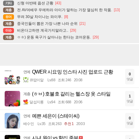
신형 아반떼 옵션 근황
[43]
기타
전 AV여배우 우에하라 아이가 말하는 가장 열심히 한 작품.
[13]
계층
무려 30살 차이나는 와이푸.
[8]
유머
중국인들이 뽑은 가장 나쁜 나라 순위
[21]
계층
비온다고하면 계곡가지말라고..
[29]
이슈
ㅇㅎ) 운동 욕구가 살아나는 한다는 코어운동.
[29]
계층
QWER 시요밍 인스타 사진 업로드 근황
연예
0
댓글
큐땁이알
Lv.88
조회 246
20:08
(ㅎㅂ) 호불호 갈리는 헬스장 옷 스타일
계층
1
댓글
달섭지롱
Lv.94
조회 688
20:06
예쁜 세은이 (스테이씨)
연예
0
댓글
배수민
Lv.35
조회 263
추천 1
20:03
시녀 원이 vs 할리 종부
연예