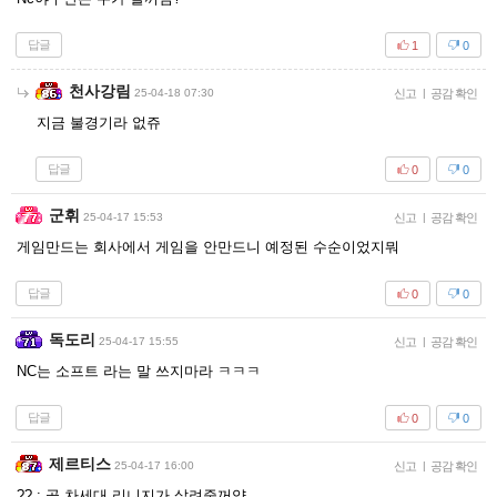
답글
1
0
천사강림
25-04-18 07:30
신고
|
공감 확인
지금 불경기라 없쥬
답글
0
0
군휘
25-04-17 15:53
신고
|
공감 확인
게임만드는 회사에서 게임을 안만드니 예정된 수순이었지뭐
답글
0
0
독도리
25-04-17 15:55
신고
|
공감 확인
NC는 소프트 라는 말 쓰지마라 ㅋㅋㅋ
답글
0
0
제르티스
25-04-17 16:00
신고
|
공감 확인
?? : 곧 차세대 리니지가 살려줄꺼양