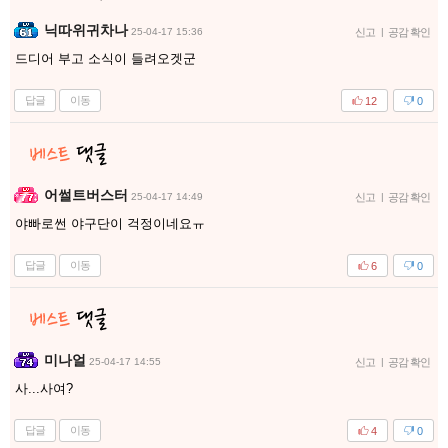
닉따위귀차나
25-04-17 15:36
신고
|
공감 확인
드디어 부고 소식이 들려오겟군
답글
이동
12
0
어썰트버스터
25-04-17 14:49
신고
|
공감 확인
야빠로썬 야구단이 걱정이네요ㅠ
답글
이동
6
0
미나얼
25-04-17 14:55
신고
|
공감 확인
사...사여?
답글
이동
4
0