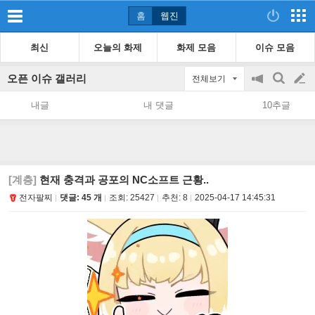
홈
웹진
최신
오늘의 화제
화제 모음
이슈 모음
오픈 이슈 갤러리
전체보기
공
검
글
지
색
내글
내 댓글
10추글
on/off
쓰
기
[계층]
현재 충격과 공포의 NC소프트 근황..
전자팔찌
댓글: 45 개
조회:
25427
추천:
8
2025-04-17 14:45:31