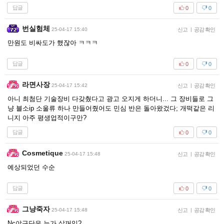
답글
0
0
번실험체
25-04-17 15:40
신고
|
공감 확인
만원도 비싸도가 했잖아 ㅋㅋㅋ
답글
0
0
라면사장
25-04-17 15:42
신고
|
공감 확인
아니 최첨단 기술장비 다갖췄다고 광고 오지게 하더니... 그 장비들로 그
냥 블소ip 소울류 하나 만들어줬어도 민심 반은 돌아왔겄다; 개떡같은 리
니지 아주 평생업적이구만?
답글
0
0
Cosmetique
25-04-17 15:48
신고
|
공감 확인
예상되었던 수순
답글
0
0
그냥죽자
25-04-17 15:48
신고
|
공감 확인
Nc야구단은 누가 살꺼임?