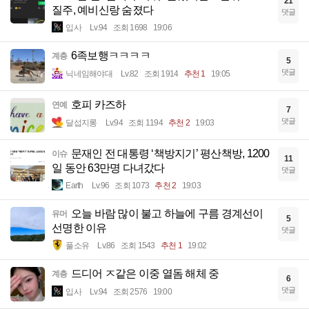
21
질주, 예비신랑 숨졌다
댓글
입사
Lv.94
조회 1698
19:06
6족보행ㅋㅋㅋㅋ
계층
5
댓글
닉네임해야대
Lv.82
조회 1914
추천 1
19:05
호피 카즈하
연예
7
댓글
달섭지롱
Lv.94
조회 1194
추천 2
19:03
문재인 전 대통령 ‘책방지기’ 평산책방, 1200
이슈
11
일 동안 63만명 다녀갔다
댓글
Earth
Lv.96
조회 1073
추천 2
19:03
오늘 바람 많이 불고 하늘에 구름 경계선이
유머
5
선명한 이유
댓글
풀소유
Lv.86
조회 1543
추천 1
19:02
드디어 ㅈ같은 이중 열돔 해체 중
계층
6
댓글
입사
Lv.94
조회 2576
19:00