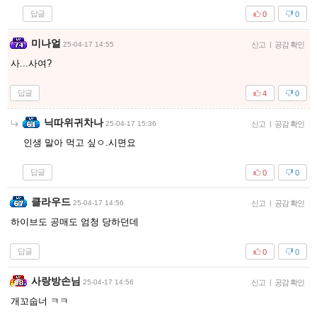
답글
0
0
미나얼
25-04-17 14:55
신고
|
공감 확인
사...사여?
답글
4
0
닉따위귀차나
25-04-17 15:36
신고
|
공감 확인
인생 말아 먹고 싶ㅇ.시면요
답글
0
0
클라우드
25-04-17 14:56
신고
|
공감 확인
하이브도 공매도 엄청 당하던데
답글
0
0
사랑방손님
25-04-17 14:56
신고
|
공감 확인
개꼬숩너 ㅋㅋ