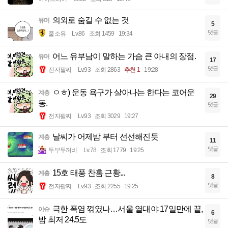
의외로 숨길 수 없는 것
유머
5
댓글
풀소유
Lv.86
조회 1459
19:34
어느 유부남이 말하는 가슴 큰 아내의 장점.
유머
17
댓글
전자팔찌
Lv.93
조회 2863
추천 1
19:28
ㅇㅎ) 운동 욕구가 살아나는 한다는 코어운
계층
29
동.
댓글
전자팔찌
Lv.93
조회 3029
19:27
날씨가 어제밤 부터 선선해진듯
계층
11
댓글
두부두꺼비
Lv.78
조회 1779
19:25
15호 태풍 찬홈 근황...
계층
8
댓글
전자팔찌
Lv.93
조회 2255
19:25
극한 폭염 꺾였나…서울 열대야 17일만에 끝,
이슈
6
밤 최저 24.5도
댓글