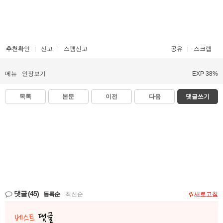
추천확인
신고
스팸신고
공유
스크랩
메뉴
인장보기
EXP 38%
목록
본문
이전
다음
댓글쓰기
댓글
(45)
등록순
|
최신순
새로고침