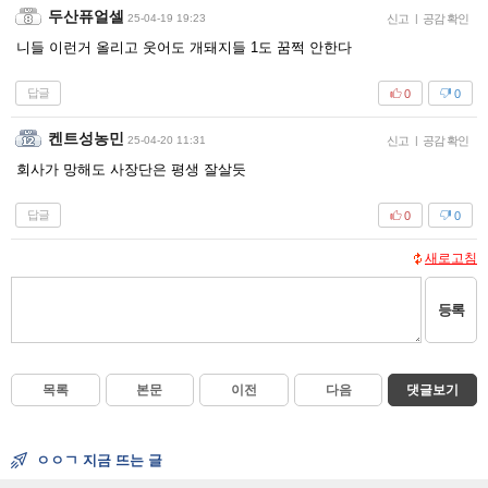
두산퓨얼셀
25-04-19 19:23
신고
|
공감 확인
니들 이런거 올리고 웃어도 개돼지들 1도 꿈쩍 안한다
답글
0
0
켄트성농민
25-04-20 11:31
신고
|
공감 확인
회사가 망해도 사장단은 평생 잘살듯
답글
0
0
새로고침
등록
목록
본문
이전
다음
댓글보기
ㅇㅇㄱ 지금 뜨는 글