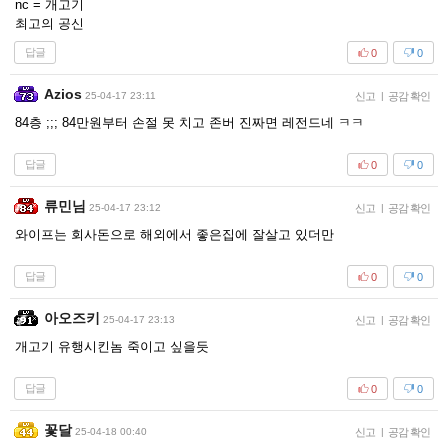
nc = 개고기
최고의 공신
답글
0
0
Azios
25-04-17 23:11
신고
|
공감 확인
84층 ;;; 84만원부터 손절 못 치고 존버 진짜면 레전드네 ㅋㅋ
답글
0
0
류민님
25-04-17 23:12
신고
|
공감 확인
와이프는 회사돈으로 해외에서 좋은집에 잘살고 있더만
답글
0
0
아오즈키
25-04-17 23:13
신고
|
공감 확인
개고기 유행시킨놈 죽이고 싶을듯
답글
0
0
꽃달
25-04-18 00:40
신고
|
공감 확인