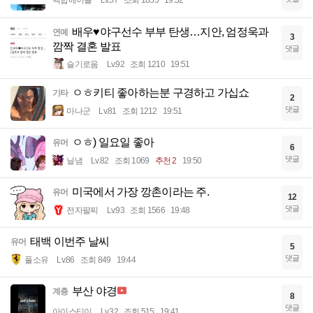
백합에이슬
Lv.57
조회 1055
19:52
배우♥야구선수 부부 탄생…지안, 엄정욱과
연예
3
깜짝 결혼 발표
댓글
슬기로움
Lv.92
조회 1210
19:51
ㅇㅎ키티 좋아하는분 구경하고 가십쇼
기타
2
댓글
마나군
Lv.81
조회 1212
19:51
ㅇㅎ) 일요일 좋아
유머
6
댓글
닐냄
Lv.82
조회 1069
추천 2
19:50
미국에서 가장 깡촌이라는 주.
유머
12
댓글
전자팔찌
Lv.93
조회 1566
19:48
태백 이번주 날씨
유머
5
댓글
풀소유
Lv.86
조회 849
19:44
부산 야경
계층
8
댓글
아이스티이
Lv.32
조회 515
19:41