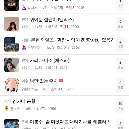
1
댓글
럼자기
Lv.71
조회 235
추천 2
20:03
귀여운 설윤이 (엔믹스)
연예
0
댓글
배수민
Lv.35
조회 345
추천 1
20:00
-몬헌 와일즈 - 권장 사양이 2060super 였음?
게임
4
댓글
두부두꺼비
Lv.78
조회 547
19:58
카리나 미소 (에스파)
연예
2
댓글
배수민
Lv.35
조회 554
19:57
낭만 있는 주차.
계층
0
댓글
영원한하늘
Lv.71
조회 433
19:57
김가네 근황
기타
10
댓글
풀소유
Lv.86
조회 973
19:56
이봉주 : 술 마셨다고 대리기사를 왜 불러?
유머
2
댓글