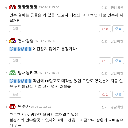
뿡빵뿡뿡뿡
25-04-17 15:00
신고
|
공감 확인
인수 원하는 곳들은 꽤 있음. 연고지 이전만 ㅇㅋ 하면 바로 인수자 나
올거임.
답글
0
0
천사강림
25-04-17 15:05
신고
|
공감 확인
@뿡빵뿡뿡뿡
예전같지 않아요 불경기라~
답글
1
0
방서몽키즈
25-04-17 16:21
신고
|
공감 확인
@뿡빵뿡뿡뿡
작년에 nc말고도 매각설 있던 구단도 있었는데 지금 인
수 뛰어들만한 기업 찾기 쉽지 않을듯
답글
1
0
연주가
25-04-17 23:32
신고
|
공감 확인
ㄱㅊㄱㅊ nc 망하면 오히려 호재일수 있음
불경기라 인수할곳이 없다? 그래도 괜찮... 지금보다 상황이 나빠질수
가 없음