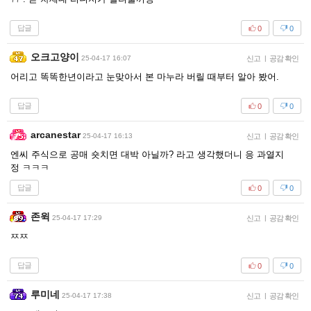
답글
0
0
오크고양이
25-04-17 16:07
신고
|
공감 확인
어리고 똑똑한년이라고 눈맞아서 본 마누라 버릴 때부터 알아 봤어.
답글
0
0
arcanestar
25-04-17 16:13
신고
|
공감 확인
엔씨 주식으로 공매 숏치면 대박 아닐까? 라고 생각했더니 응 과열지
정 ㅋㅋㅋ
답글
0
0
존윅
25-04-17 17:29
신고
|
공감 확인
ㅉㅉ
답글
0
0
루미네
25-04-17 17:38
신고
|
공감 확인