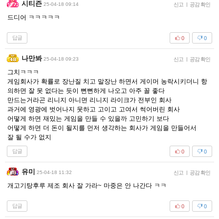
시티즌
25-04-18 09:14
신고
|
공감 확인
드디어 ㅋㅋㅋㅋㅋ
답글
0
0
나만봐
25-04-18 09:23
신고
|
공감 확인
그치ㅋㅋㅋ
게임회사가 확률로 장난질 치고 말장난 하면서 게이머 농락시키더니 항
의하면 잘 못 없다는 듯이 뻔뻔하게 나오고 아주 꼴 좋다
만드는거라곤 리니지 아니면 리니지 라이크가 전부인 회사
과거에 영광에 벗어나지 못하고 고이고 고여서 썩어버린 회사
어떻게 하면 재밌는 게임을 만들 수 있을까 고민하기 보다
어떻게 하면 더 돈이 될지를 먼저 생각하는 회사가 게임을 만들어서
잘 될 수가 없지
답글
0
0
유미
25-04-18 11:32
신고
|
공감 확인
개고기탕후루 제조 회사 잘 가라~ 마중은 안 나간다 ㅋㅋ
답글
0
0