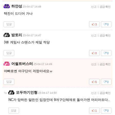
하얀성
25-04-17 14:46
신고
|
공감 확인
택진이 드디어 가나
답글
3
0
밤토리
25-04-17 14:47
신고
|
공감 확인
3류 게임사 스탠스가 제일 적당
답글
0
0
어썰트버스터
25-04-17 14:49
신고
|
공감 확인
야빠로썬 야구단이 걱정이네요ㅠ
답글
6
0
모두까기인형
25-04-17 14:50
신고
|
공감 확인
NC가 망하든 말든인 입장인데 9개구단체제로 돌아가면 머리아프다..
답글
1
0