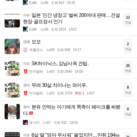
Earth
Lv.96
조회 944
19:25
일본 '인간 냉장고' 벌써 200여대 판매…건설
이슈
13
현장·골프장서 인기
댓글
Earth
Lv.96
조회 1854
19:21
모모
연예
2
댓글
케를로스
Lv.86
조회 838
19:17
SK하이닉스, 강남사옥 건립.
이슈
25
댓글
전자팔찌
Lv.93
조회 2846
19:09
무려 30살 차이나는 와이푸.
유머
8
댓글
전자팔찌
Lv.93
조회 3758
추천 1
19:07
분유 안먹는 아기에게 쪽족이 페이크를 써봤
유머
0
다.
댓글
옆사마
Lv.87
조회 932
19:06
6살 딸 "엄마 무서워" 울었지만…만취 194㎞
이슈