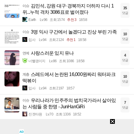
김민석, 강원·대구·경북까지 더하자 다시 1
이슈
35
위...누적 격차 3086표로 벌어졌다
댓글
Earth
Lv.96
조회 1574
추천 3
18:58
3명 익사 구간에서 놀겠다고 진상 부린 가족
이슈
10
댓글
입사
Lv.94
조회 2124
추천 1
18:58
사랑스러운 있지 유나
연예
4
댓글
너빨갱이지
Lv.86
조회 1086
18:58
스레드에서 논란된 16,000원짜리 워터파크
계층
10
떡볶이
댓글
입사
Lv.94
조회 2197
18:57
우리나라가 민주주의 법치국가라서 살아있
이슈
7
는 사람들 중 한명 - JunHanGiRi
댓글
진겟타원
Lv.70
조회 1336
18:52
어머니 살해한 10대 아들, “미안하지 않냐” 질
이슈
7
AD
문에…주변 경계하며 ‘침묵’
댓글