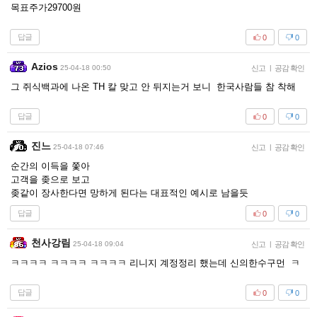
목표주가29700원
답글
0
0
Azios
25-04-18 00:50
신고
|
공감 확인
그 쥐식백과에 나온 TH 칼 맞고 안 뒤지는거 보니 한국사람들 참 착해
답글
0
0
진느
25-04-18 07:46
신고
|
공감 확인
순간의 이득을 쫓아
고객을 좆으로 보고
좆같이 장사한다면 망하게 된다는 대표적인 예시로 남을듯
답글
0
0
천사강림
25-04-18 09:04
신고
|
공감 확인
ㅋㅋㅋㅋ ㅋㅋㅋㅋ ㅋㅋㅋㅋ 리니지 계정정리 했는데 신의한수구먼 ㅋ
답글
0
0