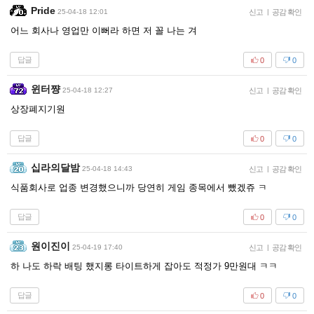
Pride
25-04-18 12:01
신고
|
공감 확인
어느 회사나 영업만 이뻐라 하면 저 꼴 나는 겨
답글
0
0
윈터쨩
25-04-18 12:27
신고
|
공감 확인
상장폐지기원
답글
0
0
십라의달밤
25-04-18 14:43
신고
|
공감 확인
식품회사로 업종 변경했으니까 당연히 게임 종목에서 뺐겠쥬 ㅋ
답글
0
0
원이진이
25-04-19 17:40
신고
|
공감 확인
하 나도 하락 배팅 했지롱 타이트하게 잡아도 적정가 9만원대 ㅋㅋ
답글
0
0