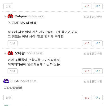
답글
0
0
Calipse
25-04-21 06:35
신고
|
공감 확인
“노친네“ 정도의 어감.
평소에 서로 입이 거친 사이: 딱히 크게 욕인건 아님
그 정도는 아닌 사이: 말도 안되게 무례함
답글
0
0
오타왕
25-04-21 08:53
신고
|
공감 확인
아마 조폭들이 큰형님을 오야지라해서
이미지때문에 안쓰게된게 아닐까 싶음
답글
0
0
Eupa
25-04-21 02:36
신고
|
공감 확인
그라라라라라
답글
0
0