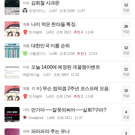
김희철 사과문
이슈
12
댓글
부엔까미노
Lv.87
조회 1568
11:47
나이 먹은 찐따들 특징.
계층
26
댓글
전자팔찌
Lv.93
조회 1922
추천 4
11:44
대한민국 이름 순위
계층
12
댓글
너빨갱이지
Lv.86
조회 1294
추천 1
11:43
오늘 14:00에 예정된 개꿀잼이벤트
이슈
11
댓글
백합에이슬
Lv.57
조회 1893
11:42
ㅇㅎ) 무슨 씹덕겜 2주년 코스프레 모음.
계층
15
댓글
전자팔찌
Lv.93
조회 1794
추천 2
11:40
먼가아~~~잘못되써어~~~실화?구라?
기타
4
댓글
Deadpool
Lv.88
조회 1421
11:37
파라파라 추는 유나
연예
3