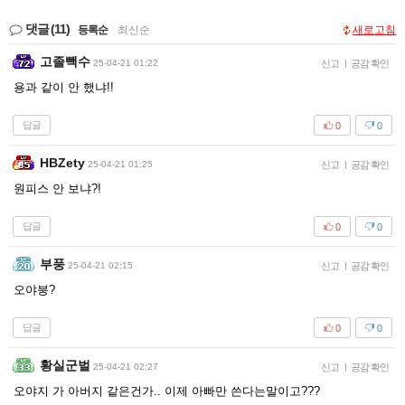
댓글
(11)
등록순
|
최신순
새로고침
고졸빽수
25-04-21 01:22
신고
|
공감 확인
용과 같이 안 했냐!!
답글
0
0
HBZety
25-04-21 01:25
신고
|
공감 확인
원피스 안 보냐?!
답글
0
0
부풍
25-04-21 02:15
신고
|
공감 확인
오야붕?
답글
0
0
황실군벌
25-04-21 02:27
신고
|
공감 확인
오야지 가 아버지 같은건가.. 이제 아빠만 쓴다는말이고???