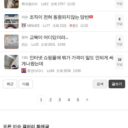
댓글
특대형피자
Lv.62
조회 2797
11:03
조직이 전혀 동원되지않는 양반
이슈
8
댓글
MINUKE
Lv.77
조회 1521
추천 1
11:02
교복이 어디있더라...
유머
4
댓글
위논
Lv.25
조회 2601
10:59
인터넷 쇼핑몰에 뭐가 가격이 말도 안되게 싸
기타
19
게나왔는데
댓글
휴면아이디
Lv.84
조회 3058
10:58
최근
다음
검색
글쓰기
1
2
3
4
5
오픈 이슈 갤러리 화제글