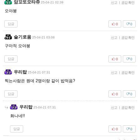
암꼬또모타쥬
25-04-21 02:39
신고
|
공감 확인
오야붕
답글
0
0
슬기로움
25-04-21 03:08
신고
|
공감 확인
구마적 오야붕
답글
0
0
우리탑
25-04-21 07:31
신고
|
공감 확인
찍는사람은 뭔데 2명이랑 같이 밥먹음?
답글
0
0
우리탑
25-04-21 07:31
신고
|
공감 확인
화나네!!
답글
0
0