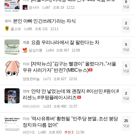
0
댓글
옆사마
Lv.87
조회 19
12:12
본인 아빠 인간쓰레기라는 자식
유머
2
댓글
풀소유
Lv.86
조회 131
12:11
요즘 우리나라에서 잘 팔린다는 차
계층
5
댓글
달섭지롱
Lv.94
조회 457
12:09
[자막뉴스] "김구는 빨갱이" 올렸다가.."서울
이슈
5
우유 사러가자" 반전? (MBC뉴스)
댓글
영원한하늘
Lv.71
조회 627
12:01
안약 안 넣었는데 왜 괜찮지 #이선민 #원이 #
연예
2
리센느 #쿠팡플레이시리즈
댓글
아이스티이
Lv.33
조회 460
11:57
'역사유튜버' 황현필 "민주당 분열, 조선 붕당
이슈
25
정치와 다름 없어"
댓글
파인더1
Lv.80
조회 920
추천 3
11:56