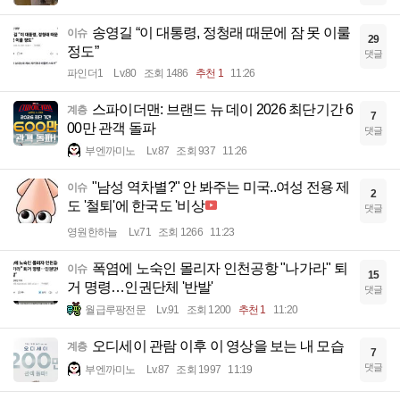
송영길 “이 대통령, 정청래 때문에 잠 못 이룰
이슈
29
정도”
댓글
파인더1
Lv.80
조회 1486
추천 1
11:26
스파이더맨: 브랜드 뉴 데이 2026 최단기간 6
계층
7
00만 관객 돌파
댓글
부엔까미노
Lv.87
조회 937
11:26
"남성 역차별?" 안 봐주는 미국..여성 전용 제
이슈
2
도 '철퇴'에 한국도 '비상
댓글
영원한하늘
Lv.71
조회 1266
11:23
폭염에 노숙인 몰리자 인천공항 "나가라" 퇴
이슈
15
거 명령…인권단체 '반발'
댓글
월급루팡전문
Lv.91
조회 1200
추천 1
11:20
오디세이 관람 이후 이 영상을 보는 내 모습
계층
7
댓글
부엔까미노
Lv.87
조회 1997
11:19