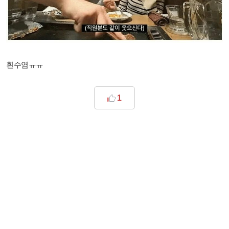
흰수염ㅠㅠ
1