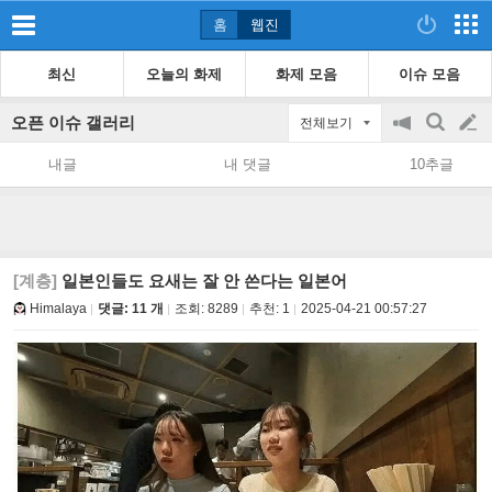
홈
웹진
최신
오늘의 화제
화제 모음
이슈 모음
오픈 이슈 갤러리
전체보기
공
검
글
지
색
내글
내 댓글
10추글
on/off
쓰
기
[계층]
일본인들도 요새는 잘 안 쓴다는 일본어
Himalaya
댓글: 11 개
조회:
8289
추천:
1
2025-04-21 00:57:27