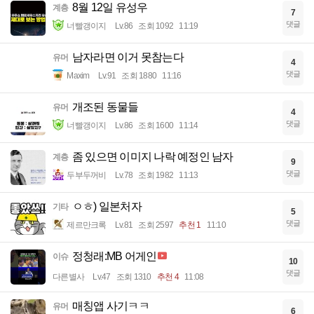
8월 12일 유성우
계층
7
댓글
너빨갱이지
Lv.86
조회 1092
11:19
남자라면 이거 못참는다
유머
4
댓글
Maxim
Lv.91
조회 1880
11:16
개조된 동물들
유머
4
댓글
너빨갱이지
Lv.86
조회 1600
11:14
좀 있으면 이미지 나락 예정인 남자
계층
9
댓글
두부두꺼비
Lv.78
조회 1982
11:13
ㅇㅎ) 일본처자
기타
5
댓글
제르만크록
Lv.81
조회 2597
추천 1
11:10
정청래:MB 어게인
이슈
10
댓글
다른별사
Lv.47
조회 1310
추천 4
11:08
매칭앱 사기ㅋㅋ
유머
6