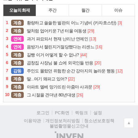
오늘의 화제
주간
월간
이슈
1
계층
[3]
황량하고 쓸쓸한 벌판의 어느 기념비 (카자흐스탄)
2
계층
[29]
딸처럼 업어키운 7년 터울 여동생
3
연예
[13]
과거 파묘되서 현재 난리난 연예인
4
연예
[16]
음방가서 챌린지거절당했다는 리센느
5
계층
[44]
길빵 이거 어떻게 할 수 없나?
6
계층
[20]
곱창집 사장님 불 쇼에 외국인들 반응
7
감동
[12]
주인도 몰랐던 위험한 순간 강아지의 놀라운 행동
8
계층
[22]
딸...여기 왜파고 있어?
9
계층
[29]
아파트 엘베 망가뜨린 아줌마 사과문
10
계층
[26]
그 시절을 견뎌낸 80년대생
로그인
PC화면
퀵링크
설정
청소년보호정책
이용약관
개인정보처리방침
▲
불법촬영물신고안내
(주)