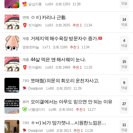
댓글
달섭지롱
Lv.94
조회 1293
11:36
ㅇㅎ) 카리나 근황.
연예
14
댓글
전자팔찌
Lv.93
조회 2635
추천 1
11:34
거제지역 해수욕장 방문자수 증가.
계층
4
댓글
영원한하늘
Lv.71
조회 1186
추천 1
11:34
44살 먹은 앤 해서웨이 눈나.
계층
15
댓글
전자팔찌
Lv.93
조회 2488
추천 1
11:33
쪼매혐) 의문의 회오리 운전자사고.
기타
9
댓글
Deadpool
Lv.88
조회 2020
11:29
오이갤에서는 아무도 믿으면 안 되는 이유
유머
27
댓글
너빨갱이지
Lv.86
조회 1661
추천 1
11:27
ㅎㅂ) 뇌가 망가졋나…시원한느낌은…
기타
11
댓글
Deadpool
Lv.88
조회 2613
추천 1
11:26