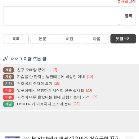
새로고침
등록
목록
본문
이전
다음
댓글보기
ㅇㅇㄱ 지금 뜨는 글
친구 오빠랑 잤어...ㅠ
[7]
계층
가슴을 안 만지는 남편때문에 비상인 아내
[19]
계층
천조국의 주차장 크기
[28]
기타
압구정에서 유행하기 시작한 신종 절세법
[20]
이슈
가격이 너무 올랐다는 현대 신형 아반떼 가격.
[39]
이슈
(ㅎㅂ) 니케 마르차나 코스어 눈나
[23]
게임
[리얼미터] 이재명 43.3 민주 44.6 국힘 37.6
이슈