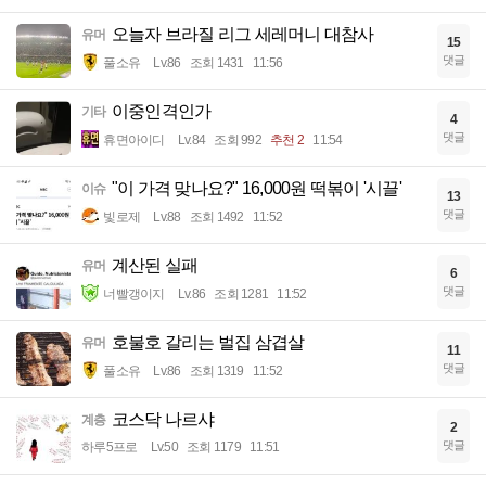
오늘자 브라질 리그 세레머니 대참사
유머
15
댓글
풀소유
Lv.86
조회 1431
11:56
이중인격인가
기타
4
댓글
휴면아이디
Lv.84
조회 992
추천 2
11:54
"이 가격 맞나요?" 16,000원 떡볶이 '시끌'
이슈
13
댓글
빛로제
Lv.88
조회 1492
11:52
계산된 실패
유머
6
댓글
너빨갱이지
Lv.86
조회 1281
11:52
호불호 갈리는 벌집 삼겹살
유머
11
댓글
풀소유
Lv.86
조회 1319
11:52
코스닥 나르샤
계층
2
댓글
하루5프로
Lv.50
조회 1179
11:51