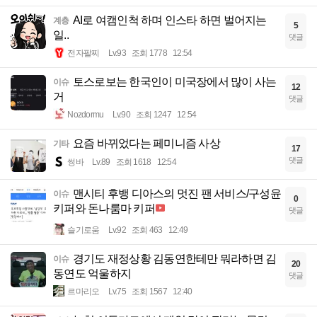
AI로 여캠인척 하며 인스타 하면 벌어지는
계층
5
일..
댓글
전자팔찌
Lv.93
조회 1778
12:54
토스로보는 한국인이 미국장에서 많이 사는
이슈
12
거
댓글
Nozdormu
Lv.90
조회 1247
12:54
요즘 바뀌었다는 페미니즘 사상
기타
17
댓글
썽바
Lv.89
조회 1618
12:54
맨시티 후뱅 디아스의 멋진 팬 서비스/구성윤
이슈
0
키퍼와 돈나룸마 키퍼
댓글
슬기로움
Lv.92
조회 463
12:49
경기도 재정상황 김동연한테만 뭐라하면 김
이슈
20
동연도 억울하지
댓글
르마리오
Lv.75
조회 1567
12:40