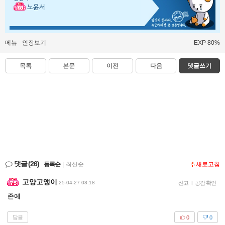
노윤서
메뉴
인장보기
EXP 80%
목록
본문
이전
다음
댓글쓰기
댓글
(26)
등록순
|
최신순
새로고침
고양고앵이
25-04-27 08:18
신고
|
공감 확인
존예
답글
0
0