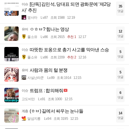
[단독] 김민석, 당대표 되면 광화문에 ‘제2당
이슈
35
사’ 추진
댓글
옆사마
Lv.87
조회 1588
12:19
ㅇㅎㅂ? 힘나는 영상
유머
12
댓글
풀소유
Lv.86
조회 2915
추천 1
12:17
따뜻한 포옹으로 총기 사고를 막아낸 스승
이슈
5
댓글
풀소유
Lv.86
조회 2209
추천 2
12:16
사람과 몸의 털 분쟁
유머
5
댓글
사실난라쿤
Lv.89
조회 1914
12:15
트럼프 : 합의해줘
이슈
6
댓글
고도비만
Lv.91
조회 1000
12:15
(ㅎㅂ) 길에서 싸우는 눈나들
계층
14
댓글
달섭지롱
Lv.94
조회 3195
12:15