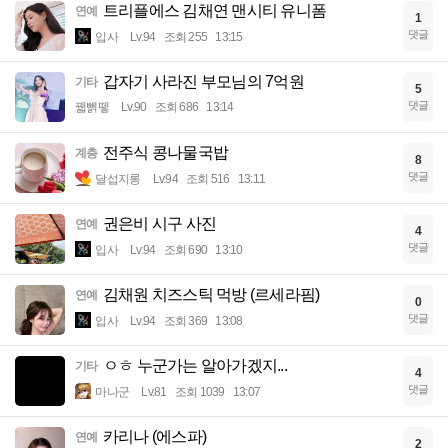
트리플에스 김채연 맨시티 유니폼
연예
1
댓글
입사
Lv.94
조회 255
13:15
갑자기 사라진 부모님의 7억원
기타
5
댓글
꿻뻵뗗
Lv.90
조회 686
13:14
전주식 콩나물국밥
계층
8
댓글
달섭지롱
Lv.94
조회 516
13:11
권은비 시구 사진
연예
4
댓글
입사
Lv.94
조회 690
13:10
김채원 치즈스틱 먹방 (르세라핌)
연예
0
댓글
입사
Lv.94
조회 369
13:08
ㅇㅎ 누군가는 알아가겠지...
기타
4
댓글
마나군
Lv.81
조회 1039
13:07
카리나 (에스파)
연예
2