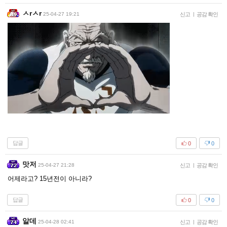
ㅅrㅅr
25-04-27 19:21
신고
|
공감 확인
답글
0
0
맛저
25-04-27 21:28
신고
|
공감 확인
어제라고? 15년전이 아니라?
답글
0
0
알데
25-04-28 02:41
신고
|
공감 확인