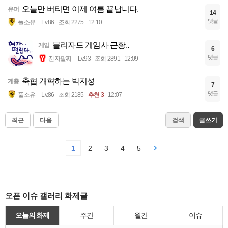
오늘만 버티면 이제 여름 끝납니다.
유머
14
댓글
풀소유
Lv.86
조회 2275
12:10
블리자드 게임사 근황..
게임
6
댓글
전자팔찌
Lv.93
조회 2891
12:09
축협 개혁하는 박지성
계층
7
댓글
풀소유
Lv.86
조회 2185
추천 3
12:07
최근
다음
검색
글쓰기
1
2
3
4
5
오픈 이슈 갤러리 화제글
오늘의 화제
주간
월간
이슈