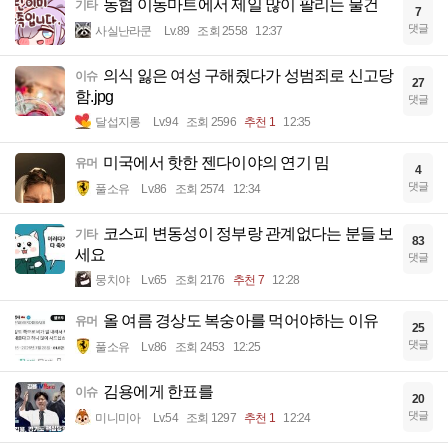
농협 이동마트에서 제일 많이 팔리는 물건
기타
7
댓글
사실난라쿤
Lv.89
조회 2558
12:37
의식 잃은 여성 구해줬다가 성범죄로 신고당
이슈
27
함.jpg
댓글
달섭지롱
Lv.94
조회 2596
추천 1
12:35
미국에서 핫한 젠다이야의 연기 밈
유머
4
댓글
풀소유
Lv.86
조회 2574
12:34
코스피 변동성이 정부랑 관계없다는 분들 보
기타
83
세요
댓글
뭉치야
Lv.65
조회 2176
추천 7
12:28
올 여름 경상도 복숭아를 먹어야하는 이유
유머
25
댓글
풀소유
Lv.86
조회 2453
12:25
김용에게 한표를
이슈
20
댓글
미니미아
Lv.54
조회 1297
추천 1
12:24