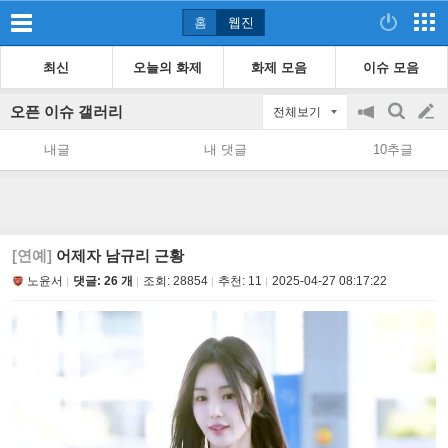
홈
웹진
최신
오늘의 화제
화제 모음
이슈 모음
오픈 이슈 갤러리
전체보기
공
검
글
지
색
내글
내 댓글
10추글
on/off
쓰
기
[연예]
어제자 남규리 근황
노윤서
댓글: 26 개
조회:
28854
추천:
11
2025-04-27 08:17:22