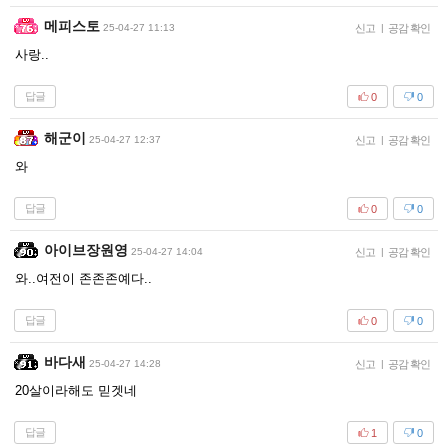
메피스토
25-04-27 11:13
신고
|
공감 확인
사랑..
답글
0
0
해군이
25-04-27 12:37
신고
|
공감 확인
와
답글
0
0
아이브장원영
25-04-27 14:04
신고
|
공감 확인
와..여전이 존존존예다..
답글
0
0
바다새
25-04-27 14:28
신고
|
공감 확인
20살이라해도 믿겟네
답글
1
0