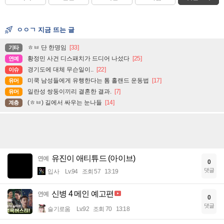
ㅇㅇㄱ 지금 뜨는 글
ㅎㅂ 단 한명임
[33]
기타
황정민 사건 디스패치가 드디어 나섰다
[25]
연예
경기도에 대체 무슨일이..
[22]
이슈
미쿡 남성들에게 유행한다는 톰 홀랜드 운동법
[17]
유머
일란성 쌍둥이끼리 결혼한 결과.
[7]
유머
(ㅎㅂ) 길에서 싸우는 눈나들
[14]
계층
유진이 애티튜드 (아이브)
연예
0
댓글
입사
Lv.94
조회 57
13:19
신병 4 메인 예고편
연예
0
댓글
슬기로움
Lv.92
조회 70
13:18