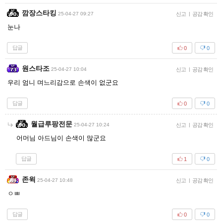
깜장스타킹
25-04-27 09:27
신고
|
공감 확인
눈나
답글
0
0
원스타조
25-04-27 10:04
신고
|
공감 확인
우리 엄니 며느리감으로 손색이 없군요
답글
0
0
월급루팡전문
25-04-27 10:24
신고
|
공감 확인
어머님 아드님이 손색이 많군요
답글
1
0
존윅
25-04-27 10:48
신고
|
공감 확인
ㅇㅃ
답글
0
0