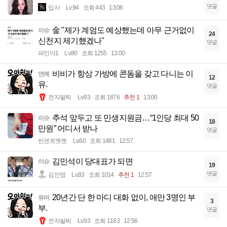
댓글
입사
Lv.94
조회 443
13:06
金 "제가 계엄도 예상했는데 아무 근거없이
이슈
24
신천지 제기했겠나"
댓글
파인더1
Lv.80
조회 1255
13:00
비비가 항상 가방에 콘돔을 갖고 다니는 이
연예
12
유.
댓글
전자팔찌
Lv.93
조회 1876
추천 1
13:00
추석 앞두고 또 민생지원금…“1인당 최대 50
이슈
18
만원” 어디서 받나
댓글
빈센트멧젠
Lv.60
조회 1481
12:57
김민석이 당대표가 되면
이슈
19
댓글
김인영
Lv.83
조회 1014
추천 1
12:57
20년간 단 한 마디 대화 없이, 애만 3명인 부
유머
3
부.
댓글
전자팔찌
Lv.93
조회 1163
12:56