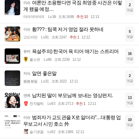
여론만 조용했다면 국짐 최영중 사건은 이렇
이슈
2
게 됐을 예정…
댓글
머머머머머며
Lv.38
조회 1688
추천 10
12:13
황??? : 팀쿡 저거 영업 절라 못하네
이슈
5
댓글
고도비만
Lv.91
조회 2247
추천 1
12:12
욕설주의) 한국어 욕 티어 매기는 스트리머
유머
16
댓글
풀소유
Lv.86
조회 2239
12:12
알면 좋은말
지식
2
댓글
봄봄봉필
Lv.31
조회 1022
12:11
납치된 딸이 부모님께 보내는 영상편지.
연예
13
댓글
전자팔찌
Lv.93
조회 2713
추천 1
12:11
범죄자가 교도관을 X로 알더라”…대통령 업
이슈
10
무보고서 시민 호소 外
댓글
슬기로움
Lv.92
조회 1386
12:11