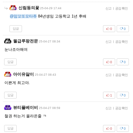
신림동의꽃
25-04-29 17:44
신고
|
공감 확인
@암꼬또모타쥬
84년생임 고등학교 1년 후배
답글
0
0
월급루팡전문
25-04-27 08:34
신고
|
공감 확인
눈나조아해여
답글
0
0
아이유앓이
25-04-27 08:43
신고
|
공감 확인
이쁜게 최고야.
답글
1
0
뷰티플베이비
25-04-27 08:59
신고
|
공감 확인
철권 하는거 올라온줄 ㅋ
답글
0
0