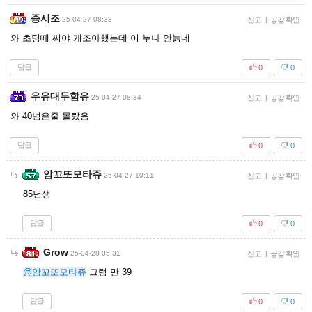
증시조
25-04-27 08:33
신고
|
공감 확인
와 초딩때 씨야 개조아했는데 이 누나 안늙네
답글
0
0
우유대두함유
25-04-27 08:34
신고
|
공감 확인
와 40넘은줄 몰랐음
답글
0
0
암꼬또모타쥬
25-04-27 10:11
신고
|
공감 확인
85년생
답글
0
0
Grow
25-04-28 05:31
신고
|
공감 확인
@암꼬또모타쥬
그럼 만 39
답글
0
0