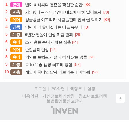
1
연예
[38]
별이 하하와의 결혼을 확신한 순간.
2
계층
[70]
사망했다는 신남성연대 대표에 대해 알아보자
3
유머
[39]
싱글벙글 아프리카 사람들한테 한국 쌀 먹이기
4
감동
[9]
남편이 더 좋아졌다는 어느 유부녀.
5
계층
[29]
6년간 편돌이 인생 마감 결과.
6
유머
[65]
조카 용돈 주다가 뺏은 삼촌
7
유머
[17]
존잘남의 인성
8
유머
[34]
의외로 트럼프가 절대 하지 않는 것들
9
계층
[57]
ㅇㅎ) 우중 캠핑 최고의 장점.
10
계층
[58]
게임이 취미인 남자 거르라는게 이해됨.
로그인
PC화면
퀵링크
설정
청소년보호정책
이용약관
개인정보처리방침
▲
불법촬영물신고안내
(주)
인
벤