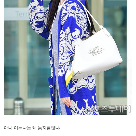
아니 이누나는 왜 늙지를않냐