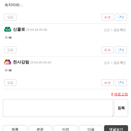
속지마라...
답글
0
0
신콜로
25-04-28 05:48
신고
|
공감 확인
ㅇㅃ
답글
0
0
천사강림
25-04-28 06:43
신고
|
공감 확인
ㅇㅃ
답글
0
0
새로고침
등록
목록
본문
이전
다음
댓글보기