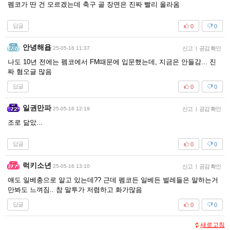
펨코가 딴 건 모르겠는데 축구 골 장면은 진짜 빨리 올라옴
답글
0
0
안녕해욥
25-05-16 11:37
신고
|
공감 확인
나도 10년 전에는 펨코에서 FM때문에 입문했는데, 지금은 안들감... 진
짜 혐오글 많음
답글
0
0
일권만파
25-05-16 12:19
신고
|
공감 확인
조로 닮았...
답글
0
0
럭키소년
25-05-16 13:10
신고
|
공감 확인
얘도 일베충으로 알고 있는데?? 근데 펨코든 일베든 벌레들은 말하는거
만봐도 느껴짐.. 참 말투가 저렴하고 화가많음
답글
0
0
새로고침