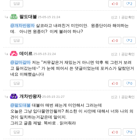
답글
0
2
팔도대불
25-05-15 21:24
신고
|
공감 확인
@개차반왕자
살코라고 내려친거 미안미안. 원종단이라 해야하는
데. 아니면 원종이? 이케 불러야 하나?
답글
0
2
데이르
25-05-15 21:24
신고
|
공감 확인
@갈마갈마
저는 "커뮤같은거 재밌는거 아니면 약후 뭐 그런거 보려
고 들어갔는데~" 가 눈에 띄어서 쓴 댓글이었는데 포커스가 달랐던거
네요 이해했습니다
답글
0
0
개차반왕자
25-05-15 21:27
신고
|
공감 확인
@팔도대불
대불아 매번 패는게 미안해서 그러는데
오늘은 그냥 입다물면안될까? 최소한 이 사안에 대해서 너와 나의 의
견이 일치하는거같은데 말이지.
그리고 글좀 제발. 똑바로 . 읽어줘라
답글
0
0