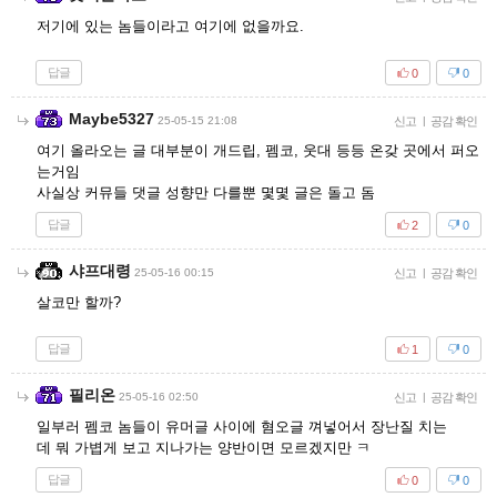
저기에 있는 놈들이라고 여기에 없을까요.
답글
0
0
Maybe5327
25-05-15 21:08
신고
|
공감 확인
여기 올라오는 글 대부분이 개드립, 펨코, 웃대 등등 온갖 곳에서 퍼오
는거임
사실상 커뮤들 댓글 성향만 다를뿐 몇몇 글은 돌고 돔
답글
2
0
샤프대령
25-05-16 00:15
신고
|
공감 확인
살코만 할까?
답글
1
0
필리온
25-05-16 02:50
신고
|
공감 확인
일부러 펨코 놈들이 유머글 사이에 혐오글 껴넣어서 장난질 치는
데 뭐 가볍게 보고 지나가는 양반이면 모르겠지만 ㅋ
답글
0
0