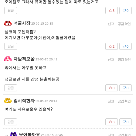
오이갤도 그래서 유머만 볼수있는 탭이 따로 있는거고
답글
3
0
너굴사장
25-05-15 20:35
신고
|
공감 확인
살코의 포텐터짐?
여기보면 대부분이(예전에)여혐글이였음
답글
2
0
자발적모쏠
25-05-15 20:41
신고
|
공감 확인
밖에서는 아무말 못하고
댓글로만 지들 감정 분출하는곳
답글
0
0
일시적현자
25-05-15 20:41
신고
|
공감 확인
여기도 자유로울수 있을까?
답글
3
0
웃어볼까요
25-05-15 20:45
신고
|
공감 확인