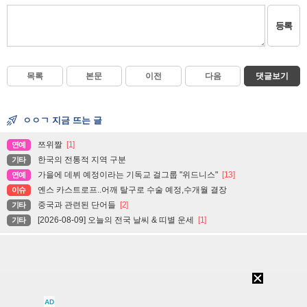
등록
목록
본문
이전
다음
댓글보기
ㅇㅇㄱ 지금 뜨는 글
쯔위짤
[1]
연예
한국의 전통적 지역 구분
기타
가을에 데뷔 예정이라는 기독교 걸그룹 "위드니스"
[13]
연예
옌스 카스트로프..어깨 탈구로 수술 예정,수개월 결장
이슈
중국과 관련된 단어들
[2]
기타
[2026-08-09] 오늘의 전국 날씨 & 띠별 운세
[1]
기타
튀김탈수기(탈유기)
기타
1
AD