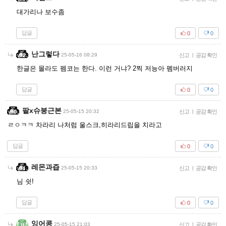
대가리나 보수좀
답글
0
0
난그렇다
25-05-16 08:29
신고
|
공감 확인
한글은 몰라도 펨코는 한다. 이런 거냐? 2찍 저능아 펨버러지
답글
0
0
팥x슈붕근본
25-05-15 20:32
신고
|
공감 확인
ㄹㅇㅋㅋ 차라리 나처럼 울스크,히라리드립을 치라고
답글
0
0
레몬과즙
25-05-15 20:33
신고
|
공감 확인
님 쉿!
답글
0
0
잉어콩
25-05-15 21:03
신고
|
공감 확인