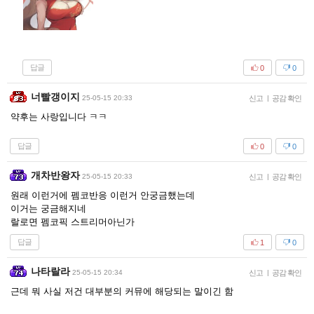
답글
0
0
너빨갱이지
25-05-15 20:33
신고
|
공감 확인
약후는 사랑입니다 ㅋㅋ
답글
0
0
개차반왕자
25-05-15 20:33
신고
|
공감 확인
원래 이런거에 펨코반응 이런거 안궁금했는데
이거는 궁금해지네
랄로면 펨코픽 스트리머아닌가
답글
1
0
나타랄라
25-05-15 20:34
신고
|
공감 확인
근데 뭐 사실 저건 대부분의 커뮤에 해당되는 말이긴 함