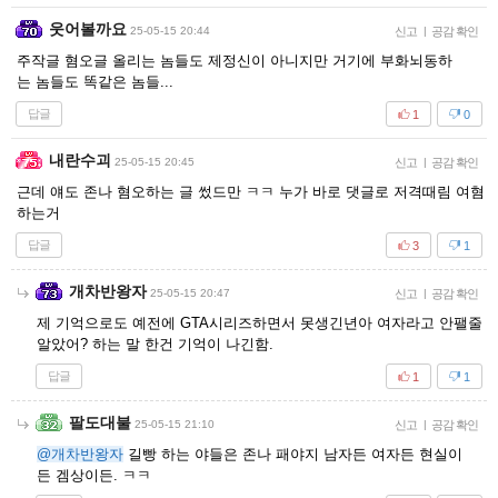
웃어볼까요
25-05-15 20:44
신고
|
공감 확인
주작글 혐오글 올리는 놈들도 제정신이 아니지만 거기에 부화뇌동하
는 놈들도 똑같은 놈들...
답글
1
0
내란수괴
25-05-15 20:45
신고
|
공감 확인
근데 얘도 존나 혐오하는 글 썼드만 ㅋㅋ 누가 바로 댓글로 저격때림 여혐
하는거
답글
3
1
개차반왕자
25-05-15 20:47
신고
|
공감 확인
제 기억으로도 예전에 GTA시리즈하면서 못생긴년아 여자라고 안팰줄
알았어? 하는 말 한건 기억이 나긴함.
답글
1
1
팔도대불
25-05-15 21:10
신고
|
공감 확인
@개차반왕자
길빵 하는 야들은 존나 패야지 남자든 여자든 현실이
든 겜상이든. ㅋㅋ