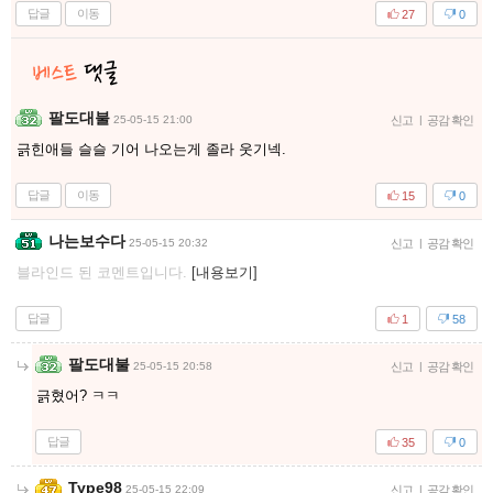
답글
이동
27
0
팔도대불
25-05-15 21:00
신고
|
공감 확인
긁힌애들 슬슬 기어 나오는게 졸라 웃기넥.
답글
이동
15
0
나는보수다
25-05-15 20:32
신고
|
공감 확인
블라인드 된 코멘트입니다.
[내용보기]
답글
1
58
팔도대불
25-05-15 20:58
신고
|
공감 확인
긁혔어? ㅋㅋ
답글
35
0
Type98
25-05-15 22:09
신고
|
공감 확인