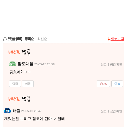
댓글
(66)
등록순
|
최신순
새로고침
팔도대불
25-05-15 20:58
신고
|
공감 확인
긁혔어? ㅋㅋ
답글
이동
35
0
해쌀
25-05-15 20:47
신고
|
공감 확인
재밌는걸 보려고 펨코에 간다 -> 일베