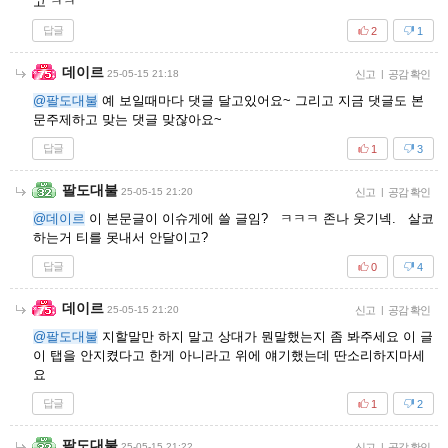
고 ㅋㅋ
답글
2
1
데이르
25-05-15 21:18
신고
|
공감 확인
@팔도대불
예 보일때마다 댓글 달고있어요~ 그리고 지금 댓글도 본
문주제하고 맞는 댓글 맞잖아요~
답글
1
3
팔도대불
25-05-15 21:20
신고
|
공감 확인
@데이르
이 본문글이 이슈게에 쓸 글임? ㅋㅋㅋ 존나 웃기넥. 살코
하는거 티를 못내서 안달이고?
답글
0
4
데이르
25-05-15 21:20
신고
|
공감 확인
@팔도대불
지할말만 하지 말고 상대가 뭔말했는지 좀 봐주세요 이 글
이 탭을 안지켰다고 한게 아니라고 위에 얘기했는데 딴소리하지마세
요
답글
1
2
팔도대불
25-05-15 21:22
신고
|
공감 확인