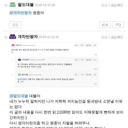
팔도대불
25-05-15 21:28
신고
|
공감 확인
@개차반왕자
원종아
답글
0
2
개차반왕자
25-05-15 21:31
신고
|
공감 확인
@팔도대불
대불아
내가 누누히 말하지만 니가 저학력 저지능인걸 동네방네 소문낼 이유
는 없다
이 글의 내용을 다시 한번 읽고(100번 읽어도 이해못할게 뻔하게 보이
긴하지만.)
다시 생각이란것좀 하고 원종이 지랄을 하려무나.