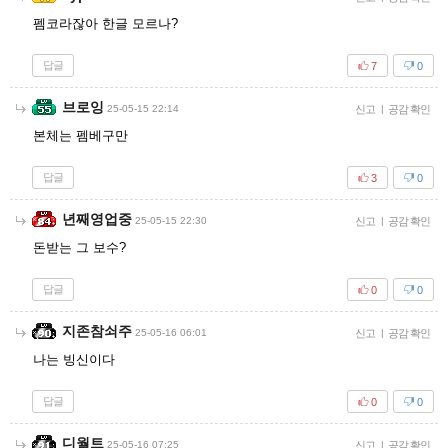
펨코라잖아 한글 모르나?
답글
7
0
브로잉
25-05-15 22:14
신고
|
공감 확인
본체는 펨베구만
답글
3
0
년째영업중
25-05-15 22:30
신고
|
공감 확인
돈받는 그 보수?
답글
0
0
지존참쇠주
25-05-16 06:01
신고
|
공감 확인
나는 빙신이다
답글
0
0
디월트
25-05-16 07:25
신고
|
공감 확인