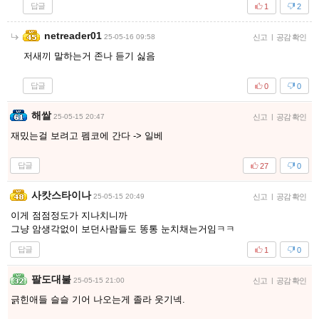
답글
1
2
netreader01
25-05-16 09:58
신고
|
공감 확인
저새끼 말하는거 존나 듣기 싫음
답글
0
0
해쌀
25-05-15 20:47
신고
|
공감 확인
재밌는걸 보려고 펨코에 간다 -> 일베
답글
27
0
사캇스타이나
25-05-15 20:49
신고
|
공감 확인
이게 점점정도가 지나치니까
그냥 암생각없이 보던사람들도 똥통 눈치채는거임ㅋㅋ
답글
1
0
팔도대불
25-05-15 21:00
신고
|
공감 확인
긁힌애들 슬슬 기어 나오는게 졸라 웃기넥.