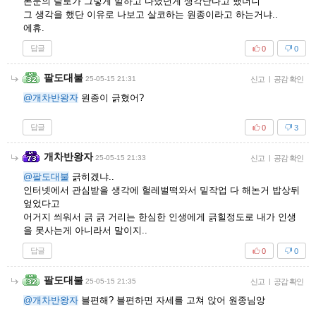
본문의 랄로가 그렇게 말하고 다녔던게 생각난다고 했더니
그 생각을 했단 이유로 나보고 살코하는 원종이라고 하는거냐..
에휴.
답글
0
0
팔도대불
25-05-15 21:31
신고
|
공감 확인
@개차반왕자
원종이 긁혔어?
답글
0
3
개차반왕자
25-05-15 21:33
신고
|
공감 확인
@팔도대불
긁히겠냐..
인터넷에서 관심받을 생각에 헐레벌떡와서 밑작업 다 해논거 밥상뒤
엎었다고
어거지 씌워서 긁 긁 거리는 한심한 인생에게 긁힐정도로 내가 인생
을 못사는게 아니라서 말이지..
답글
0
0
팔도대불
25-05-15 21:35
신고
|
공감 확인
@개차반왕자
블편해? 블편하면 자세를 고쳐 앉어 원종님앙