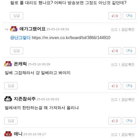
랄로 롤 대리도 했나요? 어쩌다 방송보면 그정도 아닌것 같던데?
답글
0
0
얘가그랬어요
25-05-16 08:54
신고
|
공감 확인
@난그렇다
https://m.inven.co.kr/board/lol/3866/144910
답글
0
0
온캐릭
25-05-16 00:38
신고
|
공감 확인
일베 그잡채라서 걍 일베라고 봐야지
답글
1
0
지존참쇠주
25-05-16 06:03
신고
|
공감 확인
벌레새끼 한탄하는걸 왜 가져와서 올리냐
답글
2
0
애니
25-05-16 09:17
신고
|
공감 확인