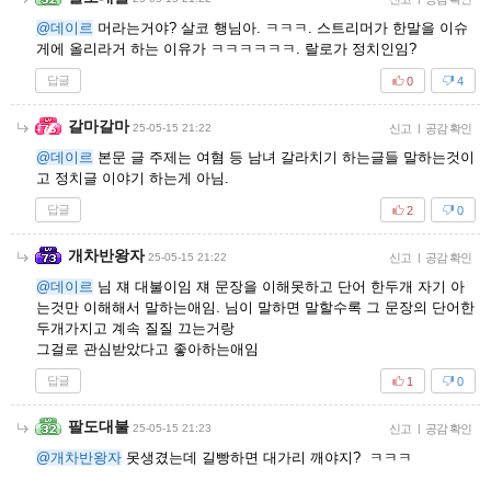
@데이르
머라는거야? 살코 행님아. ㅋㅋㅋ. 스트리머가 한말을 이슈
게에 올리라거 하는 이유가 ㅋㅋㅋㅋㅋㅋ. 랄로가 정치인임?
답글
0
4
갈마갈마
25-05-15 21:22
신고
|
공감 확인
@데이르
본문 글 주제는 여혐 등 남녀 갈라치기 하는글들 말하는것이
고 정치글 이야기 하는게 아님.
답글
2
0
개차반왕자
25-05-15 21:22
신고
|
공감 확인
@데이르
님 쟤 대불이임 쟤 문장을 이해못하고 단어 한두개 자기 아
는것만 이해해서 말하는애임. 님이 말하면 말할수록 그 문장의 단어한
두개가지고 계속 질질 끄는거랑
그걸로 관심받았다고 좋아하는애임
답글
1
0
팔도대불
25-05-15 21:23
신고
|
공감 확인
@개차반왕자
못생겼는데 길빵하면 대가리 깨야지? ㅋㅋㅋ