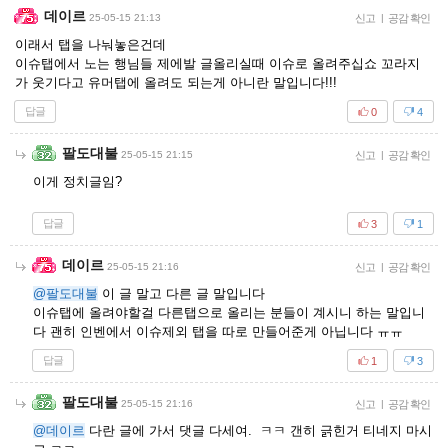
데이르
25-05-15 21:13
신고
|
공감 확인
이래서 탭을 나눠놓은건데
이슈탭에서 노는 행님들 제에발 글올리실때 이슈로 올려주십쇼 꼬라지
가 웃기다고 유머탭에 올려도 되는게 아니란 말입니다!!!
답글
0
4
팔도대불
25-05-15 21:15
신고
|
공감 확인
이게 정치글임?
답글
3
1
데이르
25-05-15 21:16
신고
|
공감 확인
@팔도대불
이 글 말고 다른 글 말입니다
이슈탭에 올려야할걸 다른탭으로 올리는 분들이 계시니 하는 말입니
다 괜히 인벤에서 이슈제외 탭을 따로 만들어준게 아닙니다 ㅠㅠ
답글
1
3
팔도대불
25-05-15 21:16
신고
|
공감 확인
@데이르
다란 글에 가서 댓글 다세여. ㅋㅋ 갠히 긁힌거 티네지 마시