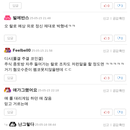
답글
0
3
빌에반스
25-05-15 21:48
신고
|
공감 확인
오 랄로 예상 외로 정신 제대로 박혔네ㅋㅋ
답글
3
0
Feelbell0
25-05-15 21:58
신고
|
공감 확인
디시(롤갤 주갤 코인갤)
주식 종토방 자주 들어가는 랄로 조차도 저런말을 할 정도면 ㅋㅋㅋㅋㅋ
거기 혐오수준이 펨코못지않을텐데 ㄷㄷ
답글
3
0
얘가그랬어요
25-05-15 22:18
신고
|
공감 확인
얘 롤 대리게임 하던 애 잖음
믿고 거르는애
답글
0
0
난그렇다
25-05-16 08:44
신고
|
공감 확인