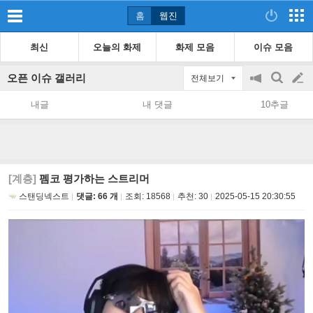
홈
웹진
최신
오늘의 화제
화제 모음
이슈 모음
오픈 이슈 갤러리
전체보기
공
검
글
지
색
내글
내 댓글
10추글
on/off
쓰
기
[계층]
펨코 평가하는 스트리머
스탠딩넥스트
댓글: 66 개
조회:
18568
추천:
30
2025-05-15 20:30:55