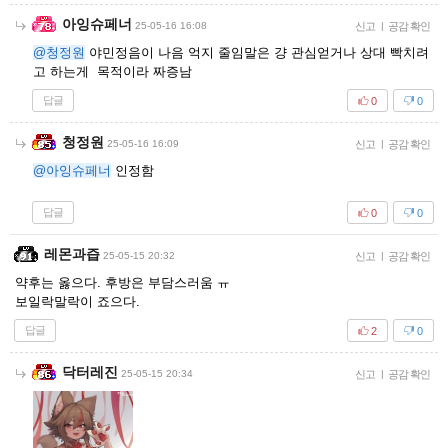
아잉슈페너
25-05-16 16:08
신고
|
공감 확인
@청정원
야민정음이 나음 억지 줄임말은 걍 관심얻거나 상대 빡치려
고 하는게 목적이라 짜증남
답글
0
0
청정원
25-05-16 16:09
신고
|
공감 확인
@아잉슈페너
인정함
답글
0
0
레몬과즙
25-05-15 20:32
신고
|
공감 확인
약후는 옳으다. 후방은 부담스러움 ㅠ
보일락말락이 죠으다.
답글
2
0
닥터레진
25-05-15 20:34
신고
|
공감 확인