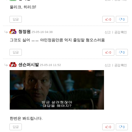
울리크, 히리크!
답글
0
0
청정원
25-05-16 04:38
신고
|
공감 확인
그것도 싫어 ㅡㅡ 야민정음만큼 억지 줄임말 혐오스러움
답글
0
0
샌슨퍼시발
25-05-16 11:52
신고
|
공감 확인
한번은 봐드립니다.
답글
0
0