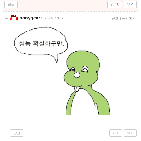
답글
15
0
bonygear
25-05-16 13:37
신고
|
공감 확인
답글
1
0