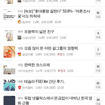
댓글
사실난라쿤
Lv.89
조회 2566
13:45
[속보] "李대통령 잘한다" 53.8%···'여론조사
이슈
31
꽃'서도 하락세
댓글
빛로제
Lv.88
조회 1339
13:44
포용력이 넓은 친구
유머
4
댓글
사실난라쿤
Lv.89
조회 1457
13:42
요즘 많이 뜬 어떤 걸그룹의 영향력
계층
7
댓글
달섭지롱
Lv.94
조회 2531
추천 1
13:38
완벽한 코스프레
게임
15
댓글
스티브승준유
Lv.76
조회 2772
추천 3
13:32
테슬라 FSD lite 간단 후기.
계층
21
댓글
전자팔찌
Lv.93
조회 2830
13:29
유럽 넷플릭스에서 뜬금없이 대박난 한국 영
유머
24
화 근황
댓글