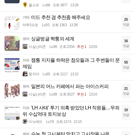
풀소유
Lv.86
조회 3877
13:28
미드 추천 겸 추천좀 해주세요
기타
25
댓글
하루5프로
Lv.50
조회 1363
13:28
싱글벙글 짝퉁의 세계
유머
16
댓글
사실난라쿤
Lv.89
조회 2354
추천 1
13:26
잼통 지지율 하락은 참모들과 그 주변들이 문
이슈
55
제임
댓글
뭉치야
Lv.65
조회 2117
13:22
일본의 어느 카페에서 파는 아이스커피
유머
21
댓글
사실난라쿤
Lv.89
조회 3027
추천 1
13:16
‘LH 사태’ 투기 의혹 받았던 LH 직원들…무죄
이슈
10
뒤 수십억대 토지보상
댓글
미뉴에뜨
Lv.78
조회 2174
13:15
수능 첫 교시부터 망치고 고사장을 나온...
유머