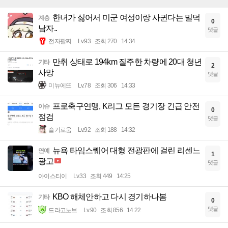
한녀가 싫어서 미군 여성이랑 사귄다는 밀덕
계층
0
남자..
댓글
전자팔찌
Lv.93
조회 270
14:34
만취 상태로 194km 질주한 차량에 20대 청년
기타
2
사망
댓글
미뉴에뜨
Lv.78
조회 306
14:33
프로축구연맹, K리그 모든 경기장 긴급 안전
이슈
0
점검
댓글
슬기로움
Lv.92
조회 188
14:32
뉴욕 타임스퀘어 대형 전광판에 걸린 리센느
연예
1
광고
댓글
아이스티이
Lv.33
조회 449
14:25
KBO 해체안하고 다시 경기하나봄
기타
0
댓글
드라고노브
Lv.90
조회 856
14:22