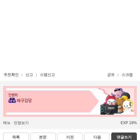
추천확인
신고
스팸신고
공유
스크랩
인벤러
왜구김당
메뉴
인장보기
EXP 19%
목록
본문
이전
다음
댓글쓰기