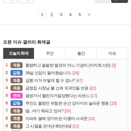
1
2
3
4
5
오픈 이슈 갤러리 화제글
오늘의 화제
주간
월간
이슈
1
계층
[3]
황량하고 쓸쓸한 벌판의 어느 기념비 (카자흐스탄)
2
감동
[26]
39살 신입이 들어왔습니다.
3
계층
[47]
길빵 이거 어떻게 할 수 없나?
4
계층
[22]
곱창집 사장님 불 쇼에 외국인들 반응
5
연예
[17]
음방가서 챌린지거절당했다는 리센느
6
감동
[13]
주인도 몰랐던 위험한 순간 강아지의 놀라운 행동
7
계층
[25]
딸...여기 왜파고 있어?
8
계층
[31]
아파트 엘베 망가뜨린 아줌마 사과문
9
계층
[31]
그 시절을 견뎌낸 80년대생