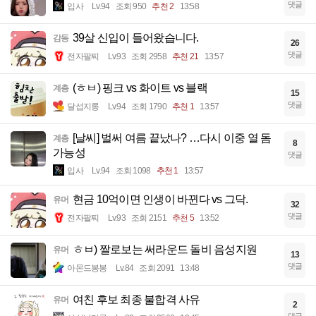
댓글
입사
Lv.94
조회 950
추천 2
13:58
39살 신입이 들어왔습니다.
감동
26
댓글
전자팔찌
Lv.93
조회 2958
추천 21
13:57
(ㅎㅂ) 핑크 vs 화이트 vs 블랙
계층
15
댓글
달섭지롱
Lv.94
조회 1790
추천 1
13:57
[날씨] 벌써 여름 끝났나? …다시 이중 열 돔
계층
8
가능성
댓글
입사
Lv.94
조회 1098
추천 1
13:57
현금 10억이면 인생이 바뀐다 vs 그닥.
유머
32
댓글
전자팔찌
Lv.93
조회 2151
추천 5
13:52
ㅎㅂ) 짤로보는 써라운드 돌비 음성지원
유머
13
댓글
아몬드봉봉
Lv.84
조회 2091
13:48
여친 후보 최종 불합격 사유
유머
2