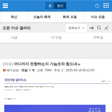
홈
웹진
최신
오늘의 화제
화제 모음
이슈 모음
오픈 이슈 갤러리
전체보기
공
검
글
지
색
내글
내 댓글
10추글
on/off
쓰
기
[이슈]
어디까지 전향하는지 가늠조차 힘드네ㅠ
왜구김당
댓글: 7 개
조회:
7086
추천:
2
2025-05-18 00:12:03