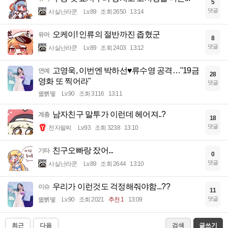
5
댓글
사실난라쿤
Lv.89
조회 2650
13:14
오케이! 인류의 절반까진 좁혔군
유머
8
댓글
사실난라쿤
Lv.89
조회 2403
13:12
고영욱, 이번엔 박하선♥류수영 공격…"19금
연예
28
영화 또 찍어라"
댓글
꿻뻵뗗
Lv.90
조회 3116
13:11
남자친구 말투가 이런데 헤어져..?
계층
18
댓글
전자팔찌
Lv.93
조회 3238
13:10
친구오빠랑 잤어...
기타
0
댓글
사실난라쿤
Lv.89
조회 2644
13:10
우리가 이런것도 걱정해줘야함...??
이슈
11
댓글
꿻뻵뗗
Lv.90
조회 2021
추천 1
13:09
최근
다음
검색
글쓰기