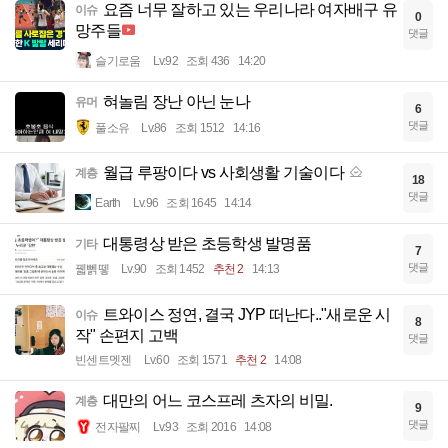
요즘 너무 잘하고 있는 우리나라 여자배구 유
이슈
0
망주들
댓글
슬기로움
Lv.92
조회 436
14:20
혀놀림 장난 아닌 눈나
유머
6
댓글
풀소유
Lv.86
조회 1512
14:16
월급 루팡이다 vs 사회생활 기술이다
계층
18
댓글
Earth
Lv.96
조회 1645
14:14
대통령상 받은 초등학생 발명품
기타
7
댓글
꿻뻵뗗
Lv.90
조회 1452
추천 2
14:13
트와이스 정연, 결국 JYP 떠난다.."새로운 시
이슈
8
작" 손편지 고백
댓글
빈센트멧젠
Lv.60
조회 1571
추천 2
14:08
대만의 어느 코스프레 츠자의 비밀.
계층
9
댓글
전자팔찌
Lv.93
조회 2016
14:08