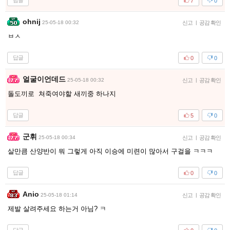
답글
7
0
ohnij
25-05-18 00:32
신고
|
공감 확인
ㅂㅅ
답글
0
0
얼굴이언데드
25-05-18 00:32
신고
|
공감 확인
돌도끼로 쳐죽여야할 새끼중 하나지
답글
5
0
군휘
25-05-18 00:34
신고
|
공감 확인
살만큼 산양반이 뭐 그렇게 아직 이승에 미련이 많아서 구걸을 ㅋㅋㅋ
답글
0
0
Anio
25-05-18 01:14
신고
|
공감 확인
제발 살려주세요 하는거 아님? ㅋ