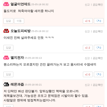
얼굴이언데드
25-05-18 00:32
신고
|
공감 확인
돌도끼로 쳐죽여야할 새끼중 하나지
답글
이동
5
0
오늘도피씨방
25-05-18 00:12
신고
|
공감 확인
이새낀 진짜 살려주세요 인듯 ㅋㅋㅋ
답글
2
0
엘지전자
25-05-18 00:13
신고
|
공감 확인
뭔소리하는지 모르겠지만 건진 끌려가는거 보고 몸사리네 수염새끼
답글
0
0
레몬과즙
25-05-18 00:21
신고
|
공감 확인
저 단락만 봐선 판단불가. 앞뒤상황인 맥락을 모르니까.
제목을보건대, 가능성은 조또고 문제점은 시발이라 할수 있음.
사람말은 맨뒤에 방점찍히는법이니까.