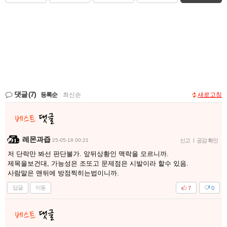
댓글
(7)
등록순
|
최신순
새로고침
레몬과즙
25-05-18 00:21
신고
|
공감 확인
저 단락만 봐선 판단불가. 앞뒤상황인 맥락을 모르니까.
제목을보건대, 가능성은 조또고 문제점은 시발이라 할수 있음.
사람말은 맨뒤에 방점찍히는법이니까.
답글
이동
7
0