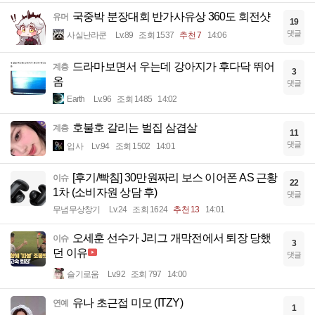
국중박 분장대회 반가사유상 360도 회전샷
유머
19
댓글
사실난라쿤
Lv.89
조회 1537
추천 7
14:06
드라마보면서 우는데 강아지가 후다닥 뛰어
계층
3
옴
댓글
Earth
Lv.96
조회 1485
14:02
호불호 갈리는 벌집 삼겹살
계층
11
댓글
입사
Lv.94
조회 1502
14:01
[후기/빡침] 30만원짜리 보스 이어폰 AS 근황
이슈
22
1차 (소비자원 상담 후)
댓글
무념무상창기
Lv.24
조회 1624
추천 13
14:01
오세훈 선수가 J리그 개막전에서 퇴장 당했
이슈
3
던 이유
댓글
슬기로움
Lv.92
조회 797
14:00
유나 초근접 미모 (ITZY)
연예
1