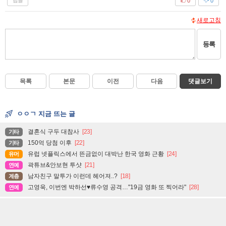
답글
0
0
새로고침
등록
목록
본문
이전
다음
댓글보기
ㅇㅇㄱ 지금 뜨는 글
결혼식 구두 대참사
[23]
기타
150억 당첨 이후
[22]
기타
유럽 넷플릭스에서 뜬금없이 대박난 한국 영화 근황
[24]
유머
곽튜브&안보현 투샷
[21]
연예
남자친구 말투가 이런데 헤어져..?
[18]
계층
고영욱, 이번엔 박하선♥류수영 공격…"19금 영화 또 찍어라"
[28]
연예